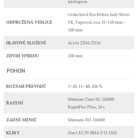
nástupem
vzduchová RockShox Judy Silver
ODPRUŽENÁ VIDLICE
TK, Tapered, osa 15×110 mm /
100 mm
HLAVOVÉ SLOŽENÍ
Acros ZS56/ZS56
ZDVIH VPŘEDU
100 mm
POHON
ROZSAH PŘEVODŮ
1×10, 11–48, 436 %
Shimano Cues SL-U6000
ŘAZENÍ
RapidFire Plus, 10 r.
ZADNÍ MĚNIČ
Shimano RD-U6000
KLIKY
One1 EC39-BH4-F13-ISIS