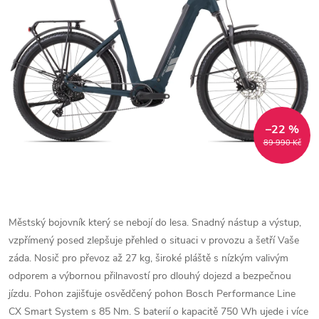
–22 %
89 990 Kč
Městský bojovník který se nebojí do lesa. Snadný nástup a výstup,
vzpřímený posed zlepšuje přehled o situaci v provozu a šetří Vaše
záda. Nosič pro převoz až 27 kg, široké pláště s nízkým valivým
odporem a výbornou přilnavostí pro dlouhý dojezd a bezpečnou
jízdu. Pohon zajišťuje osvědčený pohon Bosch Performance Line
CX Smart System s 85 Nm. S baterií o kapacitě 750 Wh ujede i více