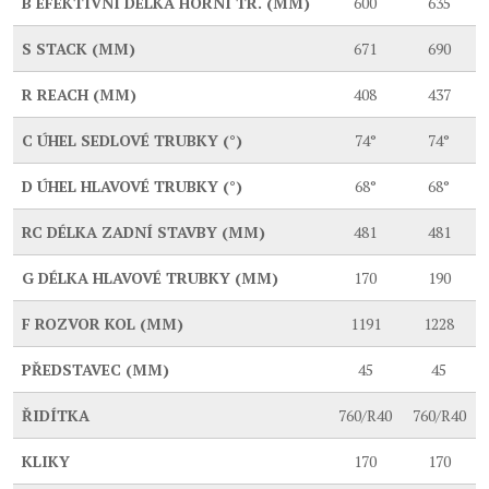
B
EFEKTIVNÍ DÉLKA HORNÍ TR. (MM)
600
635
S
STACK (MM)
671
690
R
REACH (MM)
408
437
C
ÚHEL SEDLOVÉ TRUBKY (°)
74°
74°
D
ÚHEL HLAVOVÉ TRUBKY (°)
68°
68°
RC
DÉLKA ZADNÍ STAVBY (MM)
481
481
G
DÉLKA HLAVOVÉ TRUBKY (MM)
170
190
F
ROZVOR KOL (MM)
1191
1228
PŘEDSTAVEC (MM)
45
45
ŘIDÍTKA
760/R40
760/R40
KLIKY
170
170