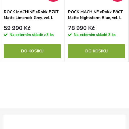
ROCK MACHINE eRokk B70T
ROCK MACHINE eRokk B90T
Matte Limerock Grey, vel. L
Matte Nightstorm Blue, vel. L
59 990 Kč
78 990 Kč
Na externím skladě
>3 ks
Na externím skladě
3 ks
DO KOŠÍKU
DO KOŠÍKU
Z