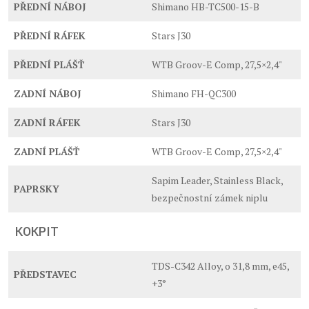
PŘEDNÍ NÁBOJ
Shimano HB-TC500-15-B
PŘEDNÍ RÁFEK
Stars J30
PŘEDNÍ PLÁŠŤ
WTB Groov-E Comp, 27,5×2,4"
ZADNÍ NÁBOJ
Shimano FH-QC300
ZADNÍ RÁFEK
Stars J30
ZADNÍ PLÁŠŤ
WTB Groov-E Comp, 27,5×2,4"
Sapim Leader, Stainless Black,
PAPRSKY
bezpečnostní zámek niplu
KOKPIT
TDS-C342 Alloy, o 31,8 mm, e45,
PŘEDSTAVEC
+3°