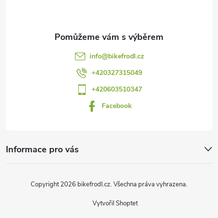
á
p
a
info
@
bikefrodl.cz
t
+420327315049
+420603510347
í
Facebook
Informace pro vás
Copyright 2026
bikefrodl.cz
. Všechna práva vyhrazena.
Vytvořil Shoptet