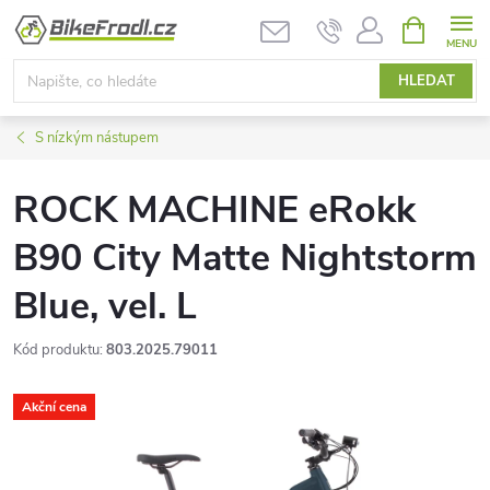
Přejít
NÁKUPNÍ
KOŠÍK
na
obsah
HLEDAT
S nízkým nástupem
ROCK MACHINE eRokk
B90 City Matte Nightstorm
Blue, vel. L
Kód produktu:
803.2025.79011
Akční cena