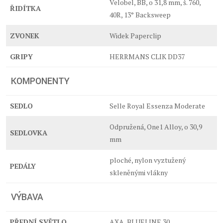
Velobel, BB, o 31,8 mm, š. 760,
ŘIDÍTKA
40R, 13° Backsweep
ZVONEK
Widek Paperclip
GRIPY
HERRMANS CLIK DD37
KOMPONENTY
SEDLO
Selle Royal Essenza Moderate
Odpružená, One1 Alloy, o 30,9
SEDLOVKA
mm
ploché, nylon vyztužený
PEDÁLY
skleněnými vlákny
VÝBAVA
PŘEDNÍ SVĚTLO
AXA, BLUELINE 30