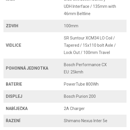
UDH Interface / 135mm with
46mm Beltline
ZDVIH
100mm
SR Suntour XCM34 LO Coil /
VIDLICE
Tapered / 15x110 bolt Axle /
Lock Out / 100mm Travel
Bosch Performance CX
POHONNÁ JEDNOTKA
EU: 25kmh
BATERIE
PowerTube 800Wh
DISPLEJ
Bosch Purion 200
NABÍJEČKA
2A Charger
ŘAZENÍ
Shimano Nexus Inter 5e