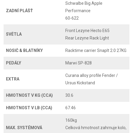
Schwalbe Big Apple
ZADNÍ PLÁŠŤ
Performance
60-622
Front Lezyne Hecto E65
SVĚTLA
Rear Lezyne Rack Light
NOSIČ & BLATNÍKY
Racktime carrier SnapIt 2.0 27KG
PEDÁLY
Marwi SP-828
Curana alloy profile Fender /
EXTRA
Ursus Kickstand
HMOTNOST V KG (CCA)
30.6
HMOTNOST V LB (CCA)
67.46
160kg
MAX. SYSTÉMOVÁ
Celková hmotnost zahrnuje kolo,