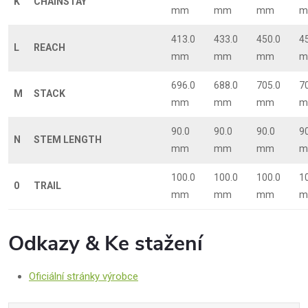
K
CHAINSTAY
mm
mm
mm
m
413.0
433.0
450.0
4
L
REACH
mm
mm
mm
m
696.0
688.0
705.0
7
M
STACK
mm
mm
mm
m
90.0
90.0
90.0
9
N
STEM LENGTH
mm
mm
mm
m
100.0
100.0
100.0
1
0
TRAIL
mm
mm
mm
m
Odkazy & Ke stažení
Oficiální stránky výrobce