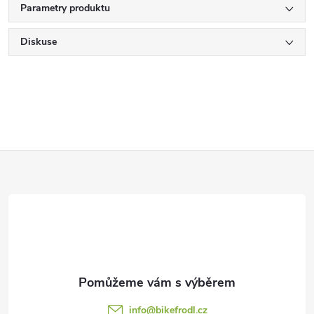
Parametry produktu
Diskuse
Z
á
p
a
t
info
@
bikefrodl.cz