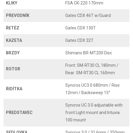
KLIKY
FSA CK-220 170mm
PŘEVODNÍK
Gates CDX 46T w/Guard
ŘETĚZ
Gates CDX 130T
KAZETA
Gates CDX 32T
BRZDY
Shimano BR-MT200 Disc
Front: SM-RT30 CL 180mm /
ROTOR
Rear: SM-RT30 CL 160mm
Syncros UC3.0 680mm / Rise
ŘIDÍTKA
12mm / Backsweep 15°
Syncros UC 3.0 adjustable with
PŘEDSTAVEC
front Light mount and Intuvia
100 mount
SEDLOVKA
Syncros 3.0 / 31.6mm / 350mm