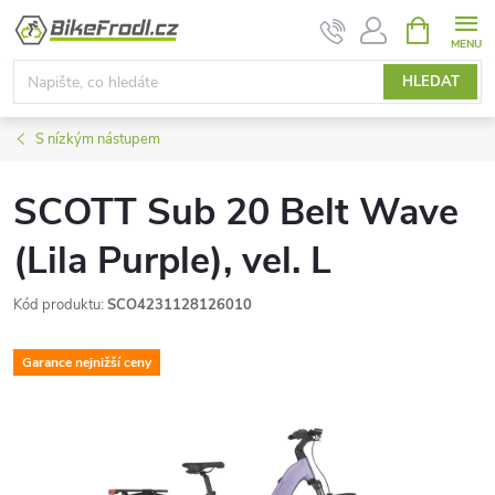
Přejít
NÁKUPNÍ
KOŠÍK
na
obsah
HLEDAT
S nízkým nástupem
SCOTT Sub 20 Belt Wave
(Lila Purple), vel. L
Kód produktu:
SCO4231128126010
Garance nejnižší ceny