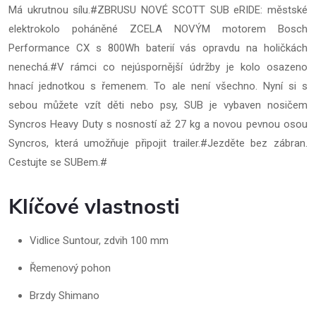
Má ukrutnou sílu.#ZBRUSU NOVÉ SCOTT SUB eRIDE: městské
elektrokolo poháněné ZCELA NOVÝM motorem Bosch
Performance CX s 800Wh baterií vás opravdu na holičkách
nenechá.#V rámci co nejúspornější údržby je kolo osazeno
hnací jednotkou s řemenem. To ale není všechno. Nyní si s
sebou můžete vzít děti nebo psy, SUB je vybaven nosičem
Syncros Heavy Duty s nosností až 27 kg a novou pevnou osou
Syncros, která umožňuje připojit trailer.#Jezděte bez zábran.
Cestujte se SUBem.#
Klíčové vlastnosti
Vidlice Suntour, zdvih 100 mm
Řemenový pohon
Brzdy Shimano