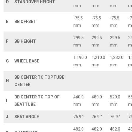
D
STANDOVER HEIGHT
mm
mm
mm
m
-75.5
-75.5
-75.5
-7
E
BB OFFSET
mm
mm
mm
m
299.5
299.5
299.5
2
F
BB HEIGHT
mm
mm
mm
m
1,190.0
1,210.0
1,232.0
1
G
WHEEL BASE
mm
mm
mm
m
BB CENTER TO TOPTUBE
H
CENTER
BB CENTER TO TOP OF
440.0
480.0
520.0
5
I
SEATTUBE
mm
mm
mm
m
J
SEAT ANGLE
76.9 °
76.9 °
76.9 °
76
482.0
482.0
482.0
4