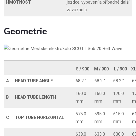
HMOTNOST
jezdce, vybavení a případné další
zavazadlo
Geometrie
S / 900
M / 900
L / 900
XL
A
HEAD TUBE ANGLE
68.2 °
68.2 °
68.2 °
68
160.0
160.0
170.0
1
B
HEAD TUBE LENGTH
mm
mm
mm
m
575.0
595.0
615.0
6
C
TOP TUBE HORIZONTAL
mm
mm
mm
m
638.0
633.0
630.0
6