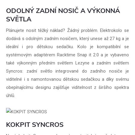
ODOLNÝ ZADNÍ NOSIČ A VÝKONNÁ
SVĚTLA
Plánujete nosit těžký náklad? Žádný problém. Elektrokolo se
dodává s odolným zadním nosičem, který unese až 27 kg a je
ideální i pro dětskou sedačku. Kolo je kompatibilní se
systémovým adaptérem Racktime Snap it 2.0 a je vybaveno
také výkonným předním světlem Lezyne a zadním světlem
Syncros: zadní světlo integrované do zadního nosiče je
viditelné i s namontovanou dětskou sedačkou a díky svému
obepínajícímu designu zajišťuje viditelnost z širšího spektra
úhlů.
KOKPIT SYNCROS