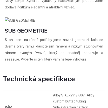
Nový kokpit Syncros vybavený nastavitelným představcem
dodává řídítkům elegantní a atraktivní vzhled.
SUB GEOMETRIE
S ohledem na různé potřeby jsme navrhli geometrii kola se
dvěma tvary rámu, klasičtějším rámem a nízkým stupňovitým
rámem zvaným "wave", který se snadněji nasazuje a
sesazuje. Vyberte si ten, který vám nejlépe vyhovuje.
Technická specifikace
Alloy S-XL=29" / 6061 Alloy
custom butted tubing
RÁM
Side extraction battery