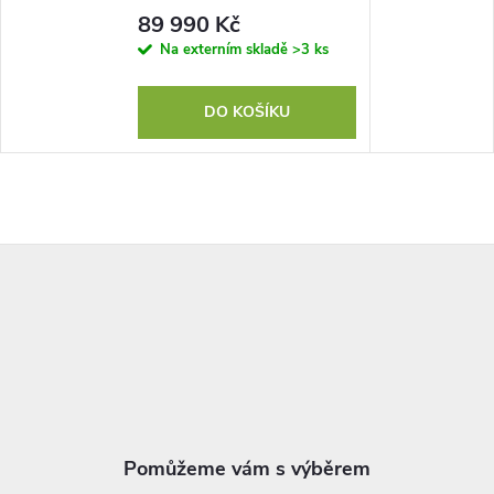
89 990 Kč
Na externím skladě
>3 ks
DO KOŠÍKU
Z
á
p
a
t