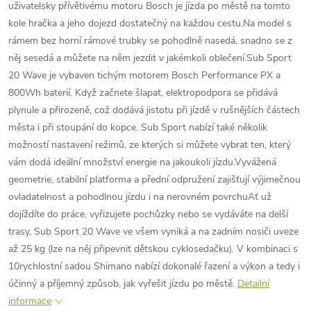
uživatelsky přívětivému motoru Bosch je jízda po městě na tomto
kole hračka a jeho dojezd dostatečný na každou cestu.Na model s
rámem bez horní rámové trubky se pohodlně nasedá, snadno se z
něj sesedá a můžete na něm jezdit v jakémkoli oblečení.Sub Sport
20 Wave je vybaven tichým motorem Bosch Performance PX a
800Wh baterií. Když začnete šlapat, elektropodpora se přidává
plynule a přirozeně, což dodává jistotu při jízdě v rušnějších částech
města i při stoupání do kopce. Sub Sport nabízí také několik
možností nastavení režimů, ze kterých si můžete vybrat ten, který
vám dodá ideální množství energie na jakoukoli jízdu.Vyvážená
geometrie, stabilní platforma a přední odpružení zajišťují výjimečnou
ovladatelnost a pohodlnou jízdu i na nerovném povrchuAť už
dojíždíte do práce, vyřizujete pochůzky nebo se vydáváte na delší
trasy, Sub Sport 20 Wave ve všem vyniká a na zadním nosiči uveze
až 25 kg (lze na něj připevnit dětskou cyklosedačku). V kombinaci s
10rychlostní sadou Shimano nabízí dokonalé řazení a výkon a tedy i
účinný a příjemný způsob, jak vyřešit jízdu po městě.
Detailní
informace