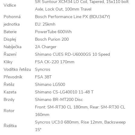
SR Suntour XCM34 LO Coil, Tapered, 15x110 bolt
Vidlice
Axle, Lock Out, 100mm Travel
Pohonná
Bosch Performance Line PX (BDU347Y)
jednotka
EU: 25kmh
Baterie
PowerTube 600Wh
Displej
Bosch Purion 200
Nabíječka
2A Charger
Řazení
Shimano CUES RD-U6000GS 10 Speed
Kliky
FSA CK-220 170mm
Vodítko řetězu
Syncros
Převodník
FSA 38T
Řetěz
Shimano LG500
Kazeta
Shimano CS-LG40010 11-48 T
Brzdy
Shimano BR-MT200 Disc
Front: SM-RT30 CL 180mm, Rear: SM-RT30 CL
Rotor
160mm
Syncros UC3.0 680mm, Rise 12mm, Backsweep
Řidítka
15°