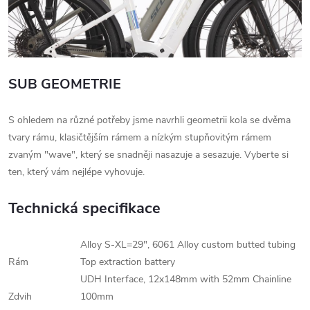
SUB GEOMETRIE
S ohledem na různé potřeby jsme navrhli geometrii kola se dvěma
tvary rámu, klasičtějším rámem a nízkým stupňovitým rámem
zvaným "wave", který se snadněji nasazuje a sesazuje. Vyberte si
ten, který vám nejlépe vyhovuje.
Technická specifikace
Alloy S-XL=29", 6061 Alloy custom butted tubing
Rám
Top extraction battery
UDH Interface, 12x148mm with 52mm Chainline
Zdvih
100mm