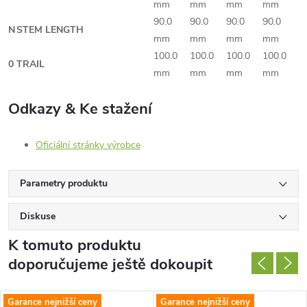
mm
mm
mm
mm
90.0
90.0
90.0
90.0
N
STEM LENGTH
mm
mm
mm
mm
100.0
100.0
100.0
100.0
0
TRAIL
mm
mm
mm
mm
Odkazy & Ke stažení
Oficiální stránky výrobce
Parametry produktu
Diskuse
K tomuto produktu
doporučujeme ještě dokoupit
Garance nejnižší ceny
Garance nejnižší ceny