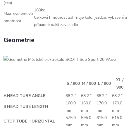
(cca)
160kg
Max. systémová
Celková hmotnost zahrnuje kolo, jezdce, vybavení a
hmotnost
případné další zavazadlo
Geometrie
XL /
S / 900
M / 900
L / 900
900
A
HEAD TUBE ANGLE
68.2 °
68.2 °
68.2 °
68.2 °
160.0
160.0
170.0
170.0
B
HEAD TUBE LENGTH
mm
mm
mm
mm
575.0
595.0
615.0
615.0
C
TOP TUBE HORIZONTAL
mm
mm
mm
mm