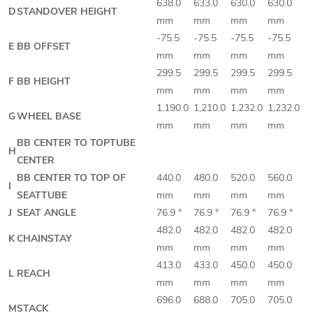
638.0
633.0
630.0
630.0
D
STANDOVER HEIGHT
mm
mm
mm
mm
-75.5
-75.5
-75.5
-75.5
E
BB OFFSET
mm
mm
mm
mm
299.5
299.5
299.5
299.5
F
BB HEIGHT
mm
mm
mm
mm
1,190.0
1,210.0
1,232.0
1,232.0
G
WHEEL BASE
mm
mm
mm
mm
BB CENTER TO TOPTUBE
H
CENTER
BB CENTER TO TOP OF
440.0
480.0
520.0
560.0
I
SEATTUBE
mm
mm
mm
mm
J
SEAT ANGLE
76.9 °
76.9 °
76.9 °
76.9 °
482.0
482.0
482.0
482.0
K
CHAINSTAY
mm
mm
mm
mm
413.0
433.0
450.0
450.0
L
REACH
mm
mm
mm
mm
696.0
688.0
705.0
705.0
M
STACK