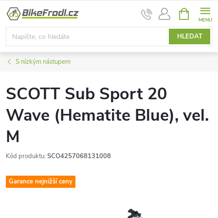
Přejít
NÁKUPNÍ
na
KOŠÍK
obsah
HLEDAT
S nízkým nástupem
SCOTT Sub Sport 20
Wave (Hematite Blue), vel.
M
Kód produktu:
SCO4257068131008
Garance nejnižší ceny