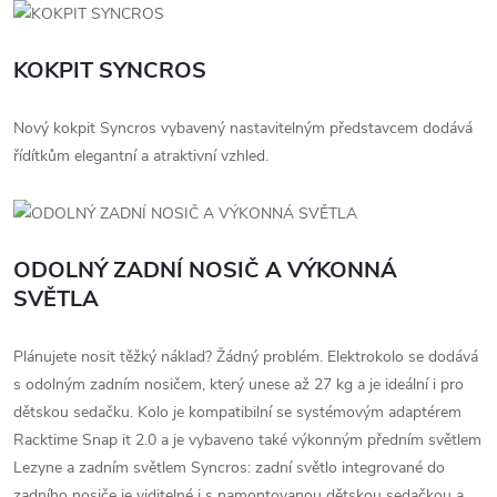
KOKPIT SYNCROS
Nový kokpit Syncros vybavený nastavitelným představcem dodává
řídítkům elegantní a atraktivní vzhled.
ODOLNÝ ZADNÍ NOSIČ A VÝKONNÁ
SVĚTLA
Plánujete nosit těžký náklad? Žádný problém. Elektrokolo se dodává
s odolným zadním nosičem, který unese až 27 kg a je ideální i pro
dětskou sedačku. Kolo je kompatibilní se systémovým adaptérem
Racktime Snap it 2.0 a je vybaveno také výkonným předním světlem
Lezyne a zadním světlem Syncros: zadní světlo integrované do
zadního nosiče je viditelné i s namontovanou dětskou sedačkou a