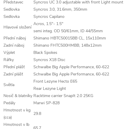
Představec
Syncros UC 3.0 adjustable with front Light mount
Sedlovka
Syncros 3.0, 31.6mm, 350mm
Sedlovka
Syncros Capilano
Acros, 1.5"- 1.5"
Hlavové složení
semi integ. OD 50/61mm, ID 44/55mm
Přední náboj
Shimano HBTC50015BB CL, 15x110mm
Zadní náboj
Shimano FHTC500HMBB, 148x12mm
Výplet
Black Spokes
Ráfky
Syncros X18 Disc
Přední plášť
Schwalbe Big Apple Performance, 60-622
Zadní plášť
Schwalbe Big Apple Performance, 60-622
Front Lezyne Hecto E65
Světla
Rear Lezyne Light
Nosič & blatníky
Racktime carrier SnapIt 2.0 25KG
Pedály
Marwi SP-828
Hmotnost v kg
29.8
(cca)
Hmotnost v lb
65.7