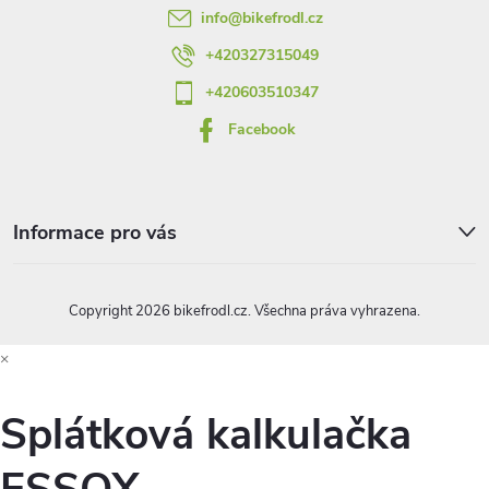
info
@
bikefrodl.cz
í
+420327315049
+420603510347
Facebook
Informace pro vás
Copyright 2026
bikefrodl.cz
. Všechna práva vyhrazena.
×
Splátková kalkulačka