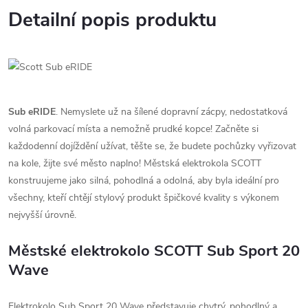
Detailní popis produktu
Sub eRIDE
. Nemyslete už na šílené dopravní zácpy, nedostatková
volná parkovací místa a nemožně prudké kopce! Začněte si
každodenní dojíždění užívat, těšte se, že budete pochůzky vyřizovat
na kole, žijte své město naplno! Městská elektrokola SCOTT
konstruujeme jako silná, pohodlná a odolná, aby byla ideální pro
všechny, kteří chtějí stylový produkt špičkové kvality s výkonem
nejvyšší úrovně.
Městské elektrokolo SCOTT Sub Sport 20
Wave
Elektrokolo Sub Sport 20 Wave představuje chytrý, pohodlný a