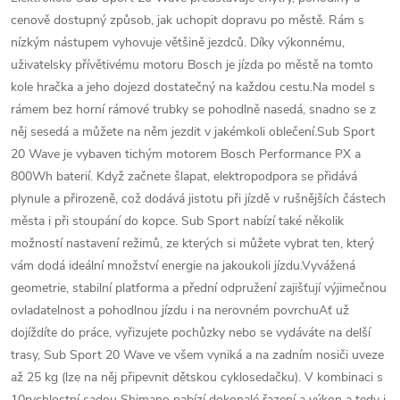
cenově dostupný způsob, jak uchopit dopravu po městě. Rám s
nízkým nástupem vyhovuje většině jezdců. Díky výkonnému,
uživatelsky přívětivému motoru Bosch je jízda po městě na tomto
kole hračka a jeho dojezd dostatečný na každou cestu.Na model s
rámem bez horní rámové trubky se pohodlně nasedá, snadno se z
něj sesedá a můžete na něm jezdit v jakémkoli oblečení.Sub Sport
20 Wave je vybaven tichým motorem Bosch Performance PX a
800Wh baterií. Když začnete šlapat, elektropodpora se přidává
plynule a přirozeně, což dodává jistotu při jízdě v rušnějších částech
města i při stoupání do kopce. Sub Sport nabízí také několik
možností nastavení režimů, ze kterých si můžete vybrat ten, který
vám dodá ideální množství energie na jakoukoli jízdu.Vyvážená
geometrie, stabilní platforma a přední odpružení zajišťují výjimečnou
ovladatelnost a pohodlnou jízdu i na nerovném povrchuAť už
dojíždíte do práce, vyřizujete pochůzky nebo se vydáváte na delší
trasy, Sub Sport 20 Wave ve všem vyniká a na zadním nosiči uveze
až 25 kg (lze na něj připevnit dětskou cyklosedačku). V kombinaci s
10rychlostní sadou Shimano nabízí dokonalé řazení a výkon a tedy i