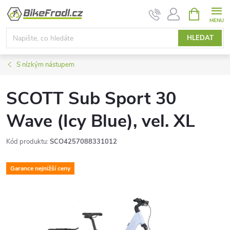
Přejít
NÁKUPNÍ
KOŠÍK
na
obsah
HLEDAT
S nízkým nástupem
SCOTT Sub Sport 30
Wave (Icy Blue), vel. XL
Kód produktu:
SCO4257088331012
Garance nejnižší ceny