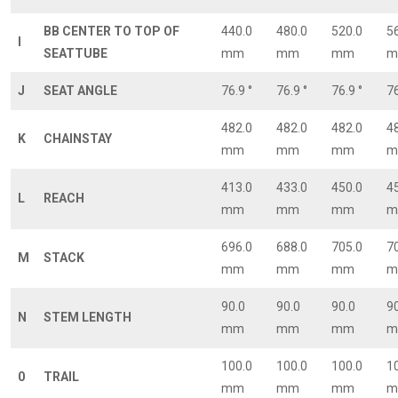
BB CENTER TO TOP OF
440.0
480.0
520.0
5
I
SEATTUBE
mm
mm
mm
m
J
SEAT ANGLE
76.9 °
76.9 °
76.9 °
76
482.0
482.0
482.0
4
K
CHAINSTAY
mm
mm
mm
m
413.0
433.0
450.0
4
L
REACH
mm
mm
mm
m
696.0
688.0
705.0
7
M
STACK
mm
mm
mm
m
90.0
90.0
90.0
9
N
STEM LENGTH
mm
mm
mm
m
100.0
100.0
100.0
1
0
TRAIL
mm
mm
mm
m