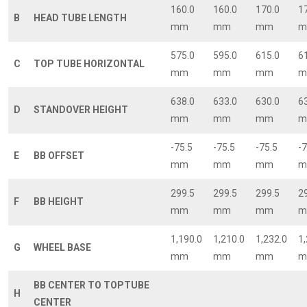
160.0
160.0
170.0
1
B
HEAD TUBE LENGTH
mm
mm
mm
m
575.0
595.0
615.0
6
C
TOP TUBE HORIZONTAL
mm
mm
mm
m
638.0
633.0
630.0
6
D
STANDOVER HEIGHT
mm
mm
mm
m
-75.5
-75.5
-75.5
-7
E
BB OFFSET
mm
mm
mm
m
299.5
299.5
299.5
2
F
BB HEIGHT
mm
mm
mm
m
1,190.0
1,210.0
1,232.0
1
G
WHEEL BASE
mm
mm
mm
m
BB CENTER TO TOPTUBE
H
CENTER