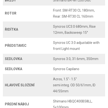
BRZDY
Shimano BR-MT200 Disc
Front: SM-RT30 CL 180mm,
ROTOR
Rear: SM-RT30 CL 160mm
Syncros UC3.0 680mm, Rise
ŘIDÍTKA
12mm, Backsweep 15°
Syncros UC 3.0 adjustable with
PŘEDSTAVEC
front Light mount
SEDLOVKA
Syncros 3.0, 31.6mm, 350mm
SEDLOVKA
Syncros Capilano
Acros, 1.5"- 1.5"
HLAVOVÉ SLOŽENÍ
semi integ. OD 50/61mm, ID
44/55mm
Shimano HBQC400B58LL,
PŘEDNÍ NÁBOJ
5x100mm