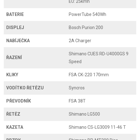
EU: 25kmh
BATERIE
PowerTube 540Wh
DISPLEJ
Bosch Purion 200
NABÍJEČKA
2A Charger
Shimano CUES RD-U4000GS 9
ŘAZENÍ
Speed
KLIKY
FSA CK-220 170mm
VODÍTKO ŘETĚZU
Syncros
PŘEVODNÍK
FSA 38T
ŘETĚZ
Shimano LG500
KAZETA
Shimano CS-LG3009 11-46 T