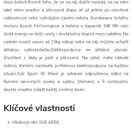
dvou kolech.Kromě toho, že se na něj dobře nasedá, se na něm
také velmi snadno a přirozeně šlape, ať už jedete po otevřené
cyklostezce nebo rušnějšími částmi města. Kombinace tichého
motoru Bosch Performance a baterie o kapacitě 540 Wh vám
dodá energii na delší cesty i dostatečný dojezd mezi nabitími. Na
zadním nosiči uveze až 25kg nákup nebo na něj můžete uchytit
dětskou cyklosedačku.Elektropodpora se přidává plynule.
Zrychlení z klidu je jisté a přirozené. Na výběr máte několik
režimů, kterými nastavíte potřebnou elektropodporu na každou
situaci.Sub Sport 30 Wave je vybaven odpruženou vidlicí na
tlumení nerovných úseků a sadou Shimano s 9 rychlostmi,
abyste snadno zvládli každý zvolený terén.
Klíčové vlastnosti
Hliníkový rám SUB eRIDE