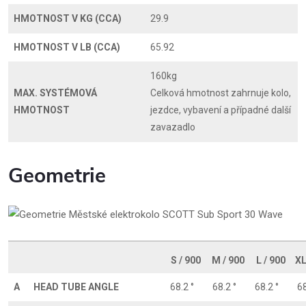
HMOTNOST V KG (CCA)
29.9
HMOTNOST V LB (CCA)
65.92
160kg
MAX. SYSTÉMOVÁ
Celková hmotnost zahrnuje kolo,
HMOTNOST
jezdce, vybavení a případné další
zavazadlo
Geometrie
S / 900
M / 900
L / 900
XL
A
HEAD TUBE ANGLE
68.2 °
68.2 °
68.2 °
68