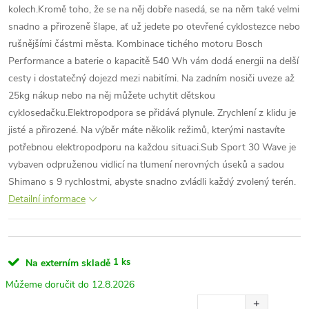
kolech.Kromě toho, že se na něj dobře nasedá, se na něm také velmi
snadno a přirozeně šlape, ať už jedete po otevřené cyklostezce nebo
rušnějšími částmi města. Kombinace tichého motoru Bosch
Performance a baterie o kapacitě 540 Wh vám dodá energii na delší
cesty i dostatečný dojezd mezi nabitími. Na zadním nosiči uveze až
25kg nákup nebo na něj můžete uchytit dětskou
cyklosedačku.Elektropodpora se přidává plynule. Zrychlení z klidu je
jisté a přirozené. Na výběr máte několik režimů, kterými nastavíte
potřebnou elektropodporu na každou situaci.Sub Sport 30 Wave je
vybaven odpruženou vidlicí na tlumení nerovných úseků a sadou
Shimano s 9 rychlostmi, abyste snadno zvládli každý zvolený terén.
Detailní informace
1 ks
Na externím skladě
12.8.2026