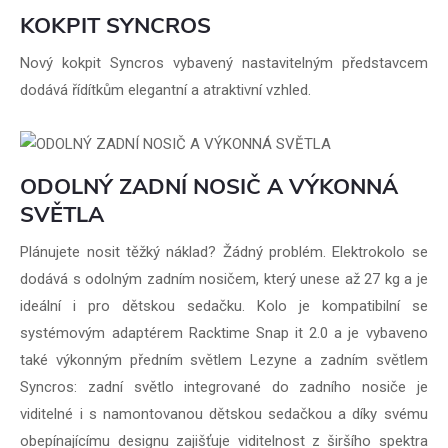
KOKPIT SYNCROS
Nový kokpit Syncros vybavený nastavitelným představcem
dodává řídítkům elegantní a atraktivní vzhled.
ODOLNÝ ZADNÍ NOSIČ A VÝKONNÁ
SVĚTLA
Plánujete nosit těžký náklad? Žádný problém. Elektrokolo se
dodává s odolným zadním nosičem, který unese až 27 kg a je
ideální i pro dětskou sedačku. Kolo je kompatibilní se
systémovým adaptérem Racktime Snap it 2.0 a je vybaveno
také výkonným předním světlem Lezyne a zadním světlem
Syncros: zadní světlo integrované do zadního nosiče je
viditelné i s namontovanou dětskou sedačkou a díky svému
obepínajícímu designu zajišťuje viditelnost z širšího spektra