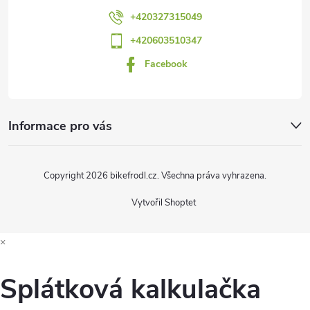
í
+420327315049
+420603510347
Facebook
Informace pro vás
Copyright 2026
bikefrodl.cz
. Všechna práva vyhrazena.
Vytvořil Shoptet
×
Splátková kalkulačka