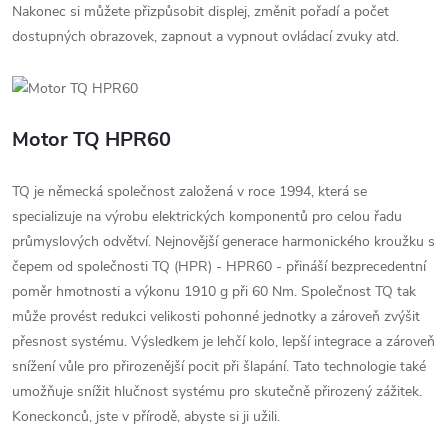
Nakonec si můžete přizpůsobit displej, změnit pořadí a počet
dostupných obrazovek, zapnout a vypnout ovládací zvuky atd.
Motor TQ HPR60
TQ je německá společnost založená v roce 1994, která se
specializuje na výrobu elektrických komponentů pro celou řadu
průmyslových odvětví. Nejnovější generace harmonického kroužku s
čepem od společnosti TQ (HPR) - HPR60 - přináší bezprecedentní
poměr hmotnosti a výkonu 1910 g při 60 Nm. Společnost TQ tak
může provést redukci velikosti pohonné jednotky a zároveň zvýšit
přesnost systému. Výsledkem je lehčí kolo, lepší integrace a zároveň
snížení vůle pro přirozenější pocit při šlapání. Tato technologie také
umožňuje snížit hlučnost systému pro skutečně přirozený zážitek.
Koneckonců, jste v přírodě, abyste si ji užili.