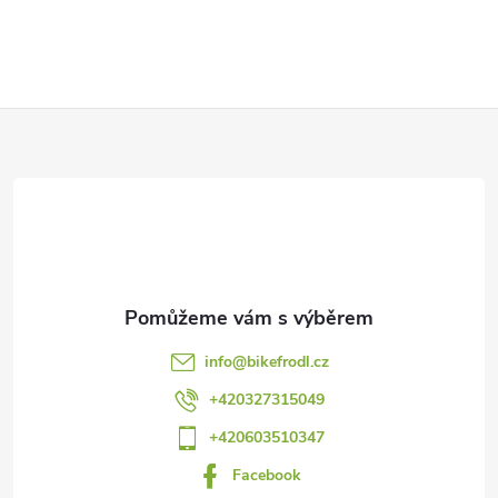
Z
á
p
a
t
info
@
bikefrodl.cz
í
+420327315049
+420603510347
Facebook