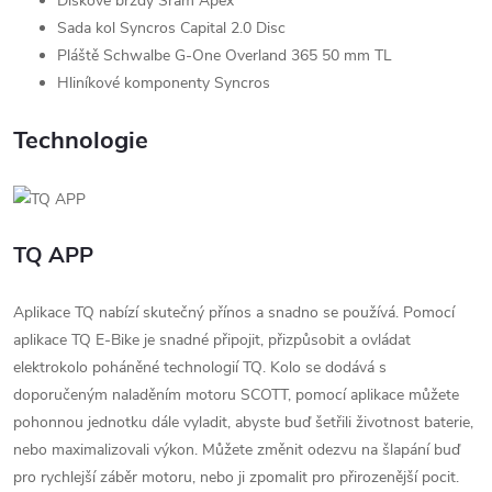
Diskové brzdy Sram Apex
Sada kol Syncros Capital 2.0 Disc
Pláště Schwalbe G-One Overland 365 50 mm TL
Hliníkové komponenty Syncros
Technologie
TQ APP
Aplikace TQ nabízí skutečný přínos a snadno se používá. Pomocí
aplikace TQ E-Bike je snadné připojit, přizpůsobit a ovládat
elektrokolo poháněné technologií TQ. Kolo se dodává s
doporučeným naladěním motoru SCOTT, pomocí aplikace můžete
pohonnou jednotku dále vyladit, abyste buď šetřili životnost baterie,
nebo maximalizovali výkon. Můžete změnit odezvu na šlapání buď
pro rychlejší záběr motoru, nebo ji zpomalit pro přirozenější pocit.