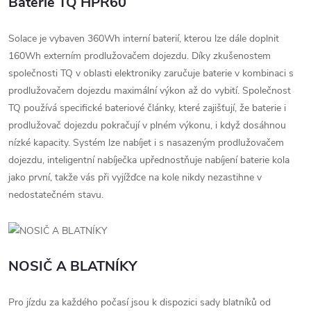
Baterie TQ HPR60
Solace je vybaven 360Wh interní baterií, kterou lze dále doplnit
160Wh externím prodlužovačem dojezdu. Díky zkušenostem
společnosti TQ v oblasti elektroniky zaručuje baterie v kombinaci s
prodlužovačem dojezdu maximální výkon až do vybití. Společnost
TQ používá specifické bateriové články, které zajišťují, že baterie i
prodlužovač dojezdu pokračují v plném výkonu, i když dosáhnou
nízké kapacity. Systém lze nabíjet i s nasazeným prodlužovačem
dojezdu, inteligentní nabíječka upřednostňuje nabíjení baterie kola
jako první, takže vás při vyjížďce na kole nikdy nezastihne v
nedostatečném stavu.
NOSIČ A BLATNÍKY
Pro jízdu za každého počasí jsou k dispozici sady blatníků od