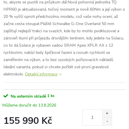
to, abyste se pustili na průzkum dál.Nová pohonná jednotka TQ
HPR60 je aktualizovaná, točivý moment je nově 60Nm a její výkon o
20 % vyšší oproti předchozímu modelu, což vaše nohy ocení, až
začne cesta stoupat.Pláště Schwalbe G-One Overland 50 mm
zajišťují nejlepší trakci na svazích, kde by to mohlo podkluzovat a
zároveň tlumí při průjezdu drsnějším terénem, kdy jedete na Solacu,
co to dá.Solace je vybaven sadou SRAM Apex XPLR AX s 12
rychlostmi, nabízí tedy špičkové řazení a rozsah rychlostí se
zaměřením na výkon, a to bez vysokých pořizovacích nákladů.
Ideální varianta, pokud si chcete pořídit své první gravelové
elektrokolo.
Detailní informace
1 ks
Na externím skladě
13.8.2026
155 990 Kč
Měrná