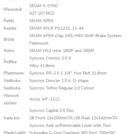
SRAM X-SYNC
Převodník
42T 107 BCD
Řetěz
SRAM APEX
Kazeta
SRAM XPLR PG1231, 11-44
SRAM APEX eTap AXS HRD Shift-Brake System,
Brzdy
Flatmount
Rotor
SRAM HS2 rotor 160/F and 160/R
Syncros Creston 2.0 X
Řidítka
Alloy 31.8mm
Představec
Syncros RR-2.5 1 1/4", four Bolt 31.8mm
Sedlovka
Syncros Duncan 1.0 iL D-shape
Sedlovka
Syncros Tofino Regular 2.0 Cutout
Hlavové
Acros AIF-1112
složení
Syncros Capital 2.0 Disc
Sada kol
28 Front 12x100mmTA /28 Rear 12x142mmTA
Syncros Axle w/Removable Lever with Tool
Přední plášť
Schwalbe G-One Overland 365 Perf, 700x50C