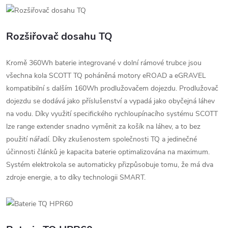
Rozšiřovač dosahu TQ
Kromě 360Wh baterie integrované v dolní rámové trubce jsou
všechna kola SCOTT TQ poháněná motory eROAD a eGRAVEL
kompatibilní s dalším 160Wh prodlužovačem dojezdu. Prodlužovač
dojezdu se dodává jako příslušenství a vypadá jako obyčejná láhev
na vodu. Díky využití specifického rychloupínacího systému SCOTT
lze range extender snadno vyměnit za košík na láhev, a to bez
použití nářadí. Díky zkušenostem společnosti TQ a jedinečné
účinnosti článků je kapacita baterie optimalizována na maximum.
Systém elektrokola se automaticky přizpůsobuje tomu, že má dva
zdroje energie, a to díky technologii SMART.