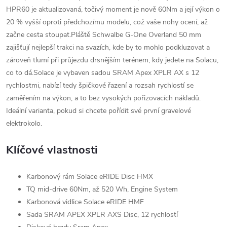
HPR60 je aktualizovaná, točivý moment je nově 60Nm a její výkon o
20 % vyšší oproti předchozímu modelu, což vaše nohy ocení, až
začne cesta stoupat.Pláště Schwalbe G-One Overland 50 mm
zajišťují nejlepší trakci na svazích, kde by to mohlo podkluzovat a
zároveň tlumí při průjezdu drsnějším terénem, kdy jedete na Solacu,
co to dá.Solace je vybaven sadou SRAM Apex XPLR AX s 12
rychlostmi, nabízí tedy špičkové řazení a rozsah rychlostí se
zaměřením na výkon, a to bez vysokých pořizovacích nákladů.
Ideální varianta, pokud si chcete pořídit své první gravelové
elektrokolo.
Klíčové vlastnosti
Karbonový rám Solace eRIDE Disc HMX
TQ mid-drive 60Nm, až 520 Wh, Engine System
Karbonová vidlice Solace eRIDE HMF
Sada SRAM APEX XPLR AXS Disc, 12 rychlostí