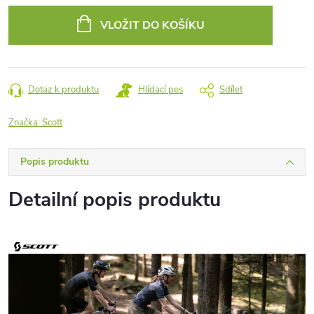
cena:
VLOŽIT DO KOŠÍKU
Dotaz k produktu
Hlídací pes
Sdílet
Značka:
Scott
Popis produktu
Detailní popis produktu