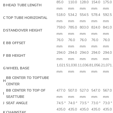
85.0
110.0
128.0
154.0
175.0
B
HEAD TUBE LENGTH
mm
mm
mm
mm
mm
518.0
534.2
554.5
578.4
592.5
C
TOP TUBE HORIZONTAL
mm
mm
mm
mm
mm
759.0
785.0
803.0
824.0
841.0
D
STANDOVER HEIGHT
mm
mm
mm
mm
mm
76.0
76.0
76.0
76.0
76.0
E
BB OFFSET
mm
mm
mm
mm
mm
294.0
294.0
294.0
294.0
294.0
F
BB HEIGHT
mm
mm
mm
mm
mm
1,021.5
1,030.1
1,036.8
1,056.2
1,071.
G
WHEEL BASE
mm
mm
mm
mm
mm
BB CENTER TO TOPTUBE
H
CENTER
BB CENTER TO TOP OF
477.0
507.0
527.0
547.0
567.0
I
SEATTUBE
mm
mm
mm
mm
mm
J
SEAT ANGLE
74.5 °
74.0 °
73.5 °
73.0 °
73.0 °
435.0
435.0
435.0
435.0
435.0
K
CHAINSTAY