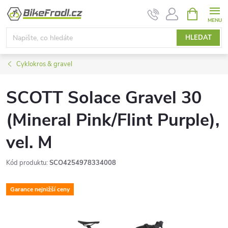
Přejít
NÁKUPNÍ
KOŠÍK
na
obsah
HLEDAT
Cyklokros & gravel
SCOTT Solace Gravel 30
(Mineral Pink/Flint Purple),
vel. M
Kód produktu:
SCO4254978334008
Garance nejnižší ceny