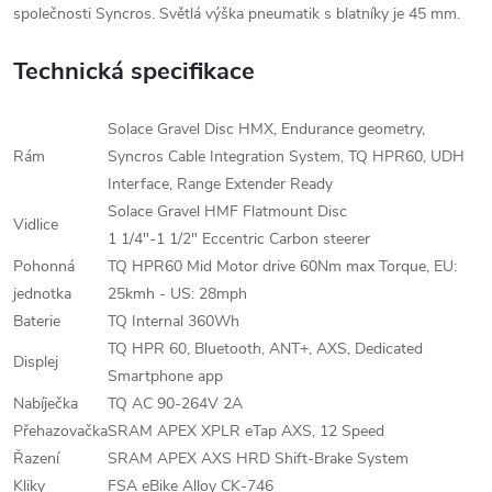
společnosti Syncros. Světlá výška pneumatik s blatníky je 45 mm.
Technická specifikace
Solace Gravel Disc HMX, Endurance geometry,
Rám
Syncros Cable Integration System, TQ HPR60, UDH
Interface, Range Extender Ready
Solace Gravel HMF Flatmount Disc
Vidlice
1 1/4"-1 1/2" Eccentric Carbon steerer
Pohonná
TQ HPR60 Mid Motor drive 60Nm max Torque, EU:
jednotka
25kmh - US: 28mph
Baterie
TQ Internal 360Wh
TQ HPR 60, Bluetooth, ANT+, AXS, Dedicated
Displej
Smartphone app
Nabíječka
TQ AC 90-264V 2A
Přehazovačka
SRAM APEX XPLR eTap AXS, 12 Speed
Řazení
SRAM APEX AXS HRD Shift-Brake System
Kliky
FSA eBike Alloy CK-746