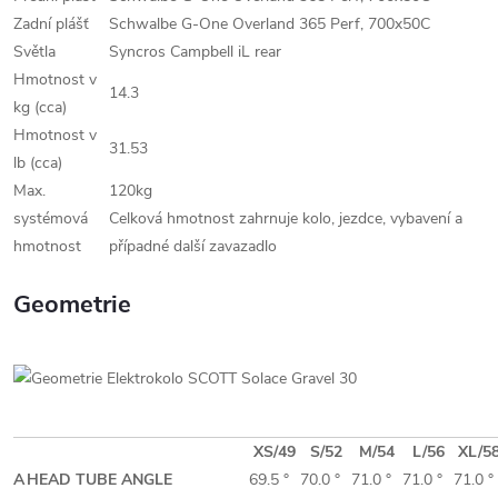
Zadní plášť
Schwalbe G-One Overland 365 Perf, 700x50C
Světla
Syncros Campbell iL rear
Hmotnost v
14.3
kg (cca)
Hmotnost v
31.53
lb (cca)
Max.
120kg
systémová
Celková hmotnost zahrnuje kolo, jezdce, vybavení a
hmotnost
případné další zavazadlo
Geometrie
XS/49
S/52
M/54
L/56
XL/5
A
HEAD TUBE ANGLE
69.5 °
70.0 °
71.0 °
71.0 °
71.0 °