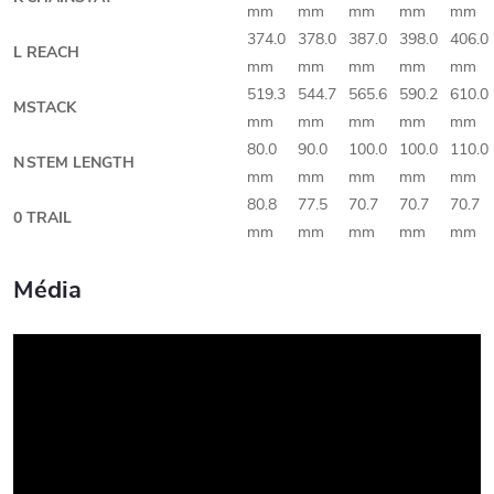
mm
mm
mm
mm
mm
374.0
378.0
387.0
398.0
406.0
L
REACH
mm
mm
mm
mm
mm
519.3
544.7
565.6
590.2
610.0
M
STACK
mm
mm
mm
mm
mm
80.0
90.0
100.0
100.0
110.0
N
STEM LENGTH
mm
mm
mm
mm
mm
80.8
77.5
70.7
70.7
70.7
0
TRAIL
mm
mm
mm
mm
mm
Média