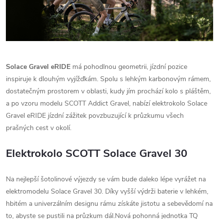
Solace Gravel eRIDE
má pohodlnou geometrii, jízdní pozice
inspiruje k dlouhým vyjížďkám. Spolu s lehkým karbonovým rámem,
dostatečným prostorem v oblasti, kudy jím prochází kolo s pláštěm,
a po vzoru modelu SCOTT Addict Gravel, nabízí elektrokolo Solace
Gravel eRIDE jízdní zážitek povzbuzující k průzkumu všech
prašných cest v okolí.
Elektrokolo SCOTT Solace Gravel 30
Na nejlepší šotolinové výjezdy se vám bude daleko lépe vyrážet na
elektromodelu Solace Gravel 30. Díky vyšší výdrži baterie v lehkém,
hbitém a univerzálním designu rámu získáte jistotu a sebevědomí na
to, abyste se pustili na průzkum dál.Nová pohonná jednotka TQ