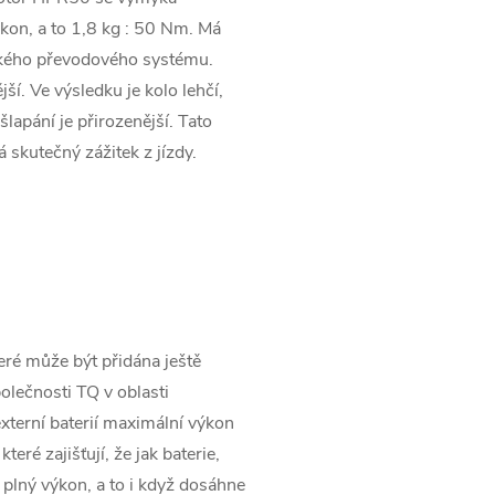
kon, a to 1,8 kg : 50 Nm. Má
kého převodového systému.
í. Ve výsledku je kolo lehčí,
lapání je přirozenější. Tato
 skutečný zážitek z jízdy.
ré může být přidána ještě
lečnosti TQ v oblasti
xterní baterií maximální výkon
teré zajišťují, že jak baterie,
 plný výkon, a to i když dosáhne