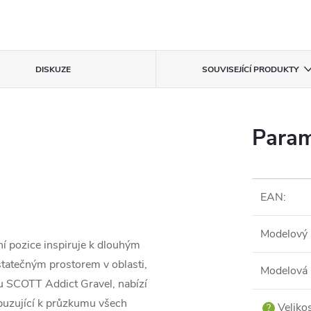
DISKUZE
SOUVISEJÍCÍ PRODUKTY
Param
EAN
:
Modelový 
í pozice inspiruje k dlouhým
atečným prostorem v oblasti,
Modelová 
lu SCOTT Addict Gravel, nabízí
zbuzující k průzkumu všech
Veliko
?