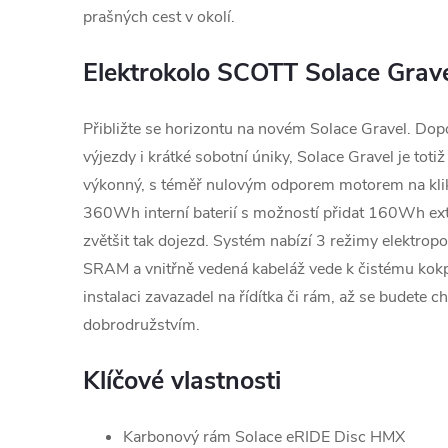
prašných cest v okolí.
Elektrokolo SCOTT Solace Grav
Přibližte se horizontu na novém Solace Gravel. Do
výjezdy i krátké sobotní úniky, Solace Gravel je totiž
výkonný, s téměř nulovým odporem motorem na klik
360Wh interní baterií s možností přidat 160Wh exte
zvětšit tak dojezd. Systém nabízí 3 režimy elektropo
SRAM a vnitřně vedená kabeláž vede k čistému kokp
instalaci zavazadel na řídítka či rám, až se budete c
dobrodružstvím.
Klíčové vlastnosti
Karbonový rám Solace eRIDE Disc HMX