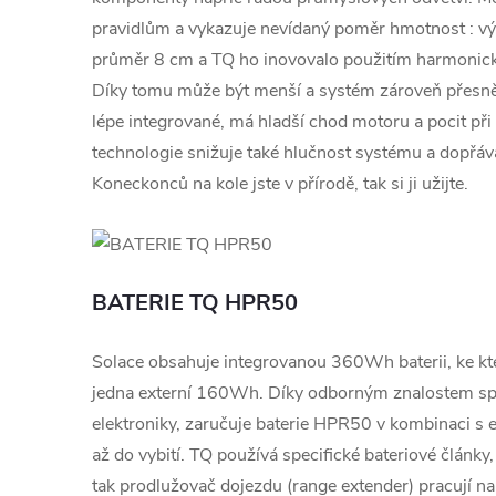
pravidlům a vykazuje nevídaný poměr hmotnost : vý
průměr 8 cm a TQ ho inovovalo použitím harmonic
Díky tomu může být menší a systém zároveň přesnějš
lépe integrované, má hladší chod motoru a pocit při š
technologie snižuje také hlučnost systému a dopřává
Koneckonců na kole jste v přírodě, tak si ji užijte.
BATERIE TQ HPR50
Solace obsahuje integrovanou 360Wh baterii, ke kte
jedna externí 160Wh. Díky odborným znalostem spo
elektroniky, zaručuje baterie HPR50 v kombinaci s e
až do vybití. TQ používá specifické bateriové články, k
tak prodlužovač dojezdu (range extender) pracují na