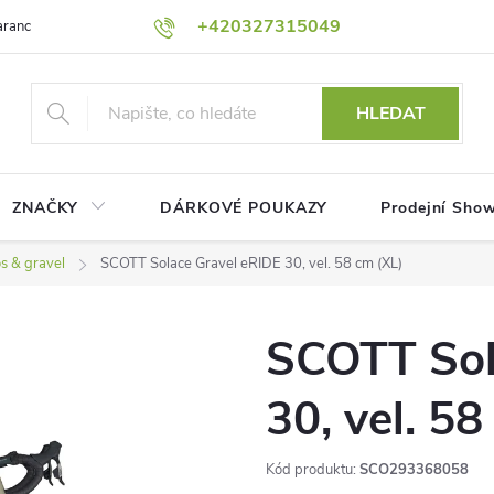
+420327315049
rance nejnižší ceny!
Podmínky ochrany osobních údajů
Platební me
HLEDAT
ZNAČKY
DÁRKOVÉ POUKAZY
Prodejní Sho
s & gravel
SCOTT Solace Gravel eRIDE 30, vel. 58 cm (XL)
SCOTT Sol
30, vel. 5
Kód produktu:
SCO293368058