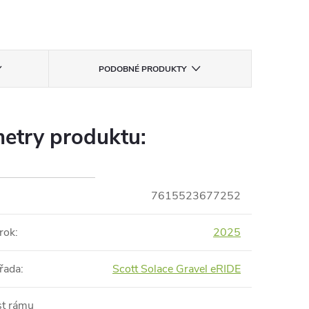
PODOBNÉ PRODUKTY
etry produktu:
7615523677252
rok
:
2025
řada
:
Scott Solace Gravel eRIDE
st rámu