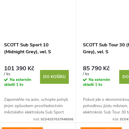
SCOTT Sub Sport 10
SCOTT Sub Tour 30 (
(Midnight Grey), vel. S
Grey), vel. S
101 390 Kč
85 790 Kč
/ ks
/ ks
DO KOŠÍKU
DO
Na externím
Na externím
skladě
1 ks
skladě
1 ks
Zapomeňte na auto, uchopte pohyb
Pokud jde o ekonomickou
jiným způsobem prostřednictvím
pohodlnou jízdu městem, 
městského elektrokola Sub Sport
elektrokolo Sub Tour 30 t
10. Je to náš špičkový elektrický
volbou. Díky výkonnému 
Kód:
SCO4257037948006
Kód:
SCO4
městský dopravní...
motoru Bosch Performanc