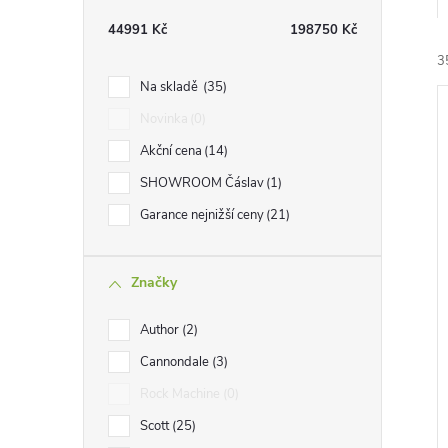
t
44991
Kč
198750
Kč
r
3
Na skladě
35
a
Novinka
0
Akční cena
14
n
SHOWROOM Čáslav
1
n
Garance nejnižší ceny
21
í
i
í
Značky
p
Author
2
a
Cannondale
3
Rock Machine
0
n
Scott
25