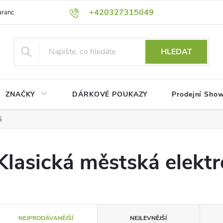
+420327315049
rance nejnižší ceny!
Podmínky ochrany osobních údajů
Platební me
HLEDAT
ZNAČKY
DÁRKOVÉ POUKAZY
Prodejní Sho
á
Klasická městská elektr
Ř
NEJPRODÁVANĚJŠÍ
NEJLEVNĚJŠÍ