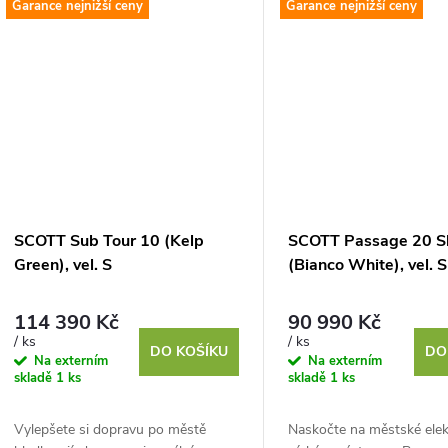
Garance nejnižší ceny
Garance nejnižší ceny
SCOTT Sub Tour 10 (Kelp
SCOTT Passage 20 S
Green), vel. S
(Bianco White), vel. S
114 390 Kč
90 990 Kč
/ ks
/ ks
DO KOŠÍKU
DO
Na externím
Na externím
skladě
1 ks
skladě
1 ks
Vylepšete si dopravu po městě
Naskočte na městské elek