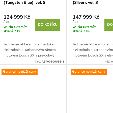
(Tungsten Blue), vel. S
(Silver), vel. S
124 999 Kč
147 999 Kč
/ ks
/ ks
DO KOŠÍKU
DO
Na externím
Na externím
skladě
2 ks
skladě
2 ks
Jedinečně lehké a hbité městské
Jedinečně lehké a hbité 
elektrokolo s karbonovým rámem,
elektrokolo s karbonový
motorem Bosch SX a převodovým
motorem Bosch SX a ele
nábojem Shimano Nexus.
převodovým nábojem Sh
Kód:
ASP00100036-1
Kód:
A
Nexus Di2.
Garance nejnižší ceny
Garance nejnižší ceny