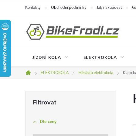
Přejít
Kontakty
Obchodní podmínky
Jak nakupovat
Ga
na
obsah
JÍZDNÍ KOLA
ELEKTROKOLA
ELEKTROKOLA
Městská elektrokola
Klasick
Domů
P
o
Dle ceny
s