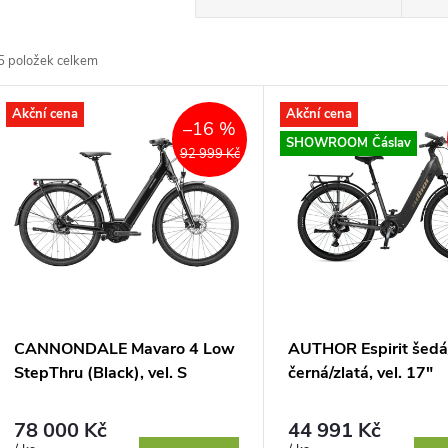
a
5
položek celkem
z
V
Akční cena
Akční cena
e
–16 %
ý
SHOWROOM Čáslav
92 999 Kč
n
p
p
s
r
p
CANNONDALE Mavaro 4 Low
AUTHOR Espirit šedá
o
StepThru (Black), vel. S
černá/zlatá, vel. 17"
r
d
78 000 Kč
44 991 Kč