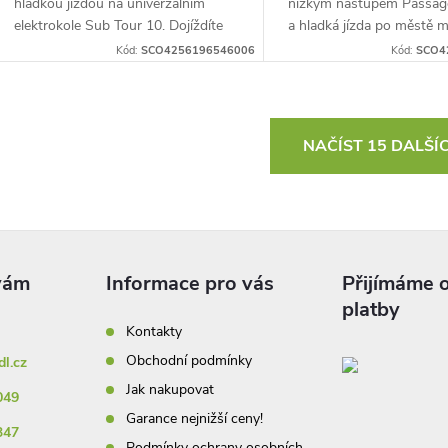
hladkou jízdou na univerzálním
nízkým nástupem Passag
elektrokole Sub Tour 10. Dojíždíte
a hladká jízda po městě m
do...
Rám s níže položenou ho
Kód:
SCO4256196546006
Kód:
SCO4
rámovou trubkou...
O
NAČÍST 15 DALŠÍ
v
á
Informace pro vás
Přijímáme o
d
platby
a
Kontakty
Obchodní podmínky
dl.cz
c
Jak nakupovat
049
Garance nejnižší ceny!
347
Podmínky ochrany osobních