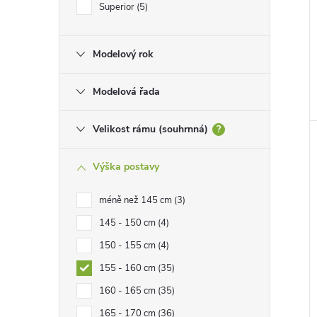
e
Superior
5
l
Modelový rok
Modelová řada
Velikost rámu (souhrnná)
?
Výška postavy
méně než 145 cm
3
145 - 150 cm
4
150 - 155 cm
4
155 - 160 cm
35
160 - 165 cm
35
165 - 170 cm
36