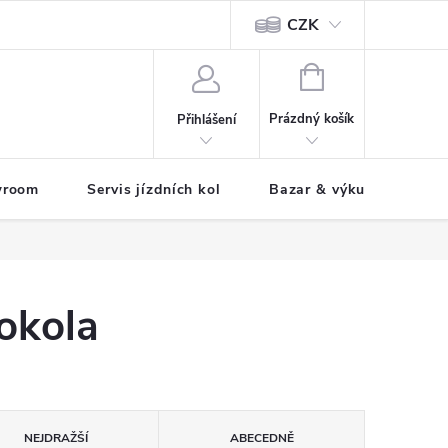
CZK
tody
NÁKUPNÍ
KOŠÍK
Prázdný košík
Přihlášení
wroom
Servis jízdních kol
Bazar & výkup jízdních 
okola
NEJDRAŽŠÍ
ABECEDNĚ