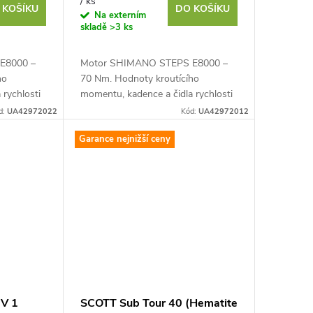
/ ks
 KOŠÍKU
DO KOŠÍKU
Na externím
skladě
>3 ks
E8000 –
Motor SHIMANO STEPS E8000 –
ho
70 Nm. Hodnoty kroutícího
 rychlosti
momentu, kadence a čidla rychlosti
nalyzovány
jsou za jízdy průběžně analyzovány
d:
UA42972022
Kód:
UA42972012
pro udržování optimální...
Garance nejnižší ceny
V 1
SCOTT Sub Tour 40 (Hematite