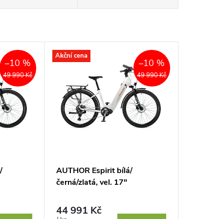
Akční cena
–10 %
–10 %
49 990 Kč
49 990 Kč
/
AUTHOR Espirit bílá/
černá/zlatá, vel. 17"
44 991 Kč