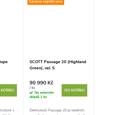
Garance nejnižší ceny
lope
SCOTT Passage 20 (Highland
Green), vel. S
90 990 Kč
/ ks
 KOŠÍKU
DO KOŠÍKU
Na externím
skladě
1 ks
trokolo s
Elektrokolo Passage 20 je ideálním