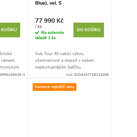
Blue), vel. S
77 990 Kč
/ ks
 KOŠÍKU
DO KOŠÍKU
Na externím
skladě
1 ks
městské
Sub Tour 40 nabízí výkon,
m rámem,
všestrannost a dojezd v našem
ktronickým
nejdostupnějším balíčku.
imano
Vyzkoušejte způsob, jak jezdit po
SP00100035-1
Kód:
SCO4257718131006
městě s lehkostí, ale přitom si
Garance nejnižší ceny
stále...