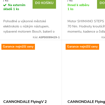
o
/ ks
/ ks
DO KOŠÍKU
DO
u
Na externím
Ihned k odběru
skladě
1 ks
1 ks
d
k
Pohodlné a výkonné městské
Motor SHIMANO STEPS 
u
elektrokolo s nízkým nástupem,
70 Nm. Hodnoty kroutící
t
vybavené motorem Bosch, baterií o
momentu, kadence a čidla
k
kapacitě 500 Wh a 5rychlostní
jsou za jízdy průběžně a
Kód:
ASP00099429-1
Kó
ů
nábojem Shimano Nexus
pro udržování optimální...
t
Garance nejnižší ceny
Garance nejnižší ceny
ů
CANNONDALE FlyingV 2
CANNONDALE Flying