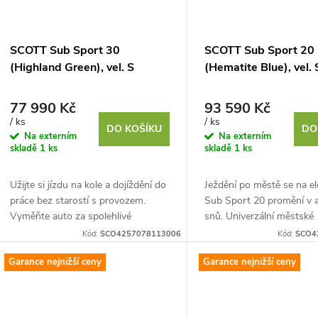
SCOTT Sub Sport 30
SCOTT Sub Sport 20
(Highland Green), vel. S
(Hematite Blue), vel. 
77 990 Kč
93 590 Kč
/ ks
/ ks
DO KOŠÍKU
DO
Na externím
Na externím
skladě
1 ks
skladě
1 ks
Užijte si jízdu na kole a dojíždění do
Ježdění po městě se na el
práce bez starostí s provozem.
Sub Sport 20 promění v a
Vyměňte auto za spolehlivé
snů. Univerzální městské
městské elektrokolo Sub Sport 30
elektrokolo vyváženě kom
Kód:
SCO4257078113006
Kód:
SCO4
se silným univerzálním...
ovládání a stabilitu s...
Garance nejnižší ceny
Garance nejnižší ceny