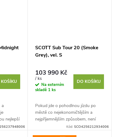
Midnight
SCOTT Sub Tour 20 (Smoke
Grey), vel. S
103 990 Kč
/ ks
 KOŠÍKU
DO KOŠÍKU
Na externím
skladě
1 ks
 a
Pokud jde o pohodlnou jízdu po
je
městě co nejekonomičtějším a
ou nejlepší
nejpříjemnějším způsobem, není
a tichému
lepší volba než elektrokolo Sub Tour
256237948006
Kód:
SCO4256212934006
e a...
20. Pomocí výkonného a...