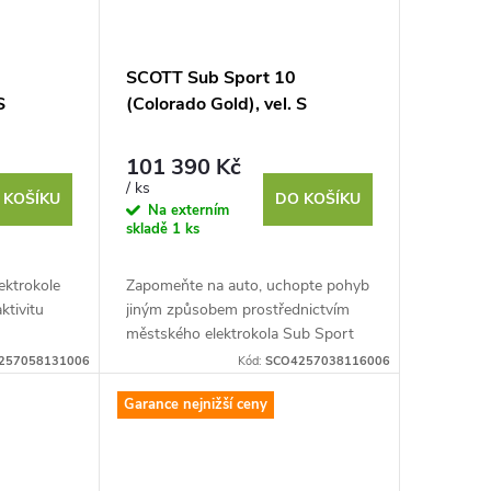
SCOTT Sub Sport 10
S
(Colorado Gold), vel. S
101 390 Kč
/ ks
 KOŠÍKU
DO KOŠÍKU
Na externím
skladě
1 ks
ektrokole
Zapomeňte na auto, uchopte pohyb
ktivitu
jiným způsobem prostřednictvím
městského elektrokola Sub Sport
binuje
10. Je to náš špičkový elektrický
257058131006
Kód:
SCO4257038116006
městský dopravní...
Garance nejnižší ceny