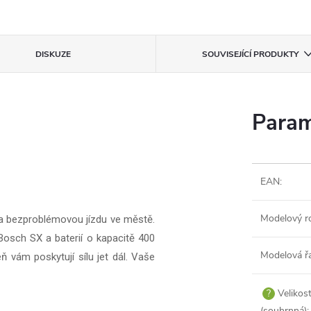
DISKUZE
SOUVISEJÍCÍ PRODUKTY
Param
EAN
:
Modelový r
 a bezproblémovou jízdu ve městě.
osch SX a baterií o kapacitě 400
Modelová ř
ň vám poskytují sílu jet dál. Vaše
?
Velikos
(souhrnná)
: