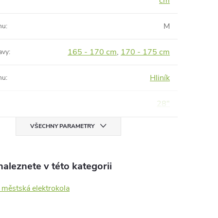
cm
M
mu
:
165 - 170 cm
,
170 - 175 cm
avy
:
Hliník
mu
:
28"
VŠECHNY PARAMETRY
aleznete v této kategorii
 městská elektrokola