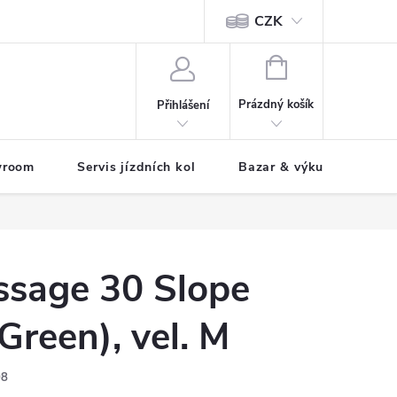
CZK
tody
NÁKUPNÍ
KOŠÍK
Prázdný košík
Přihlášení
wroom
Servis jízdních kol
Bazar & výkup jízdních 
sage 30 Slope
Green), vel. M
08