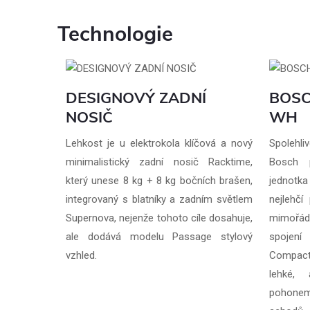
Technologie
DESIGNOVÝ ZADNÍ
BOSC
NOSIČ
WH
Lehkost je u elektrokola klíčová a nový
Spolehli
minimalistický zadní nosič Racktime,
Bosch p
který unese 8 kg + 8 kg bočních brašen,
jednotka
integrovaný s blatníky a zadním světlem
nejlehč
Supernova, nejenže tohoto cíle dosahuje,
mimořád
ale dodává modelu Passage stylový
spojen
vzhled.
Compact
lehké, 
pohonem