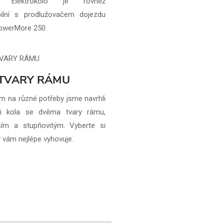
. Elektrokolo je rovněž
bilní s prodlužovačem dojezdu
owerMore 250.
TVARY RÁMU
m na různé potřeby jsme navrhli
ii kola se dvěma tvary rámu,
jším a stupňovitým. Vyberte si
ý vám nejlépe vyhovuje.