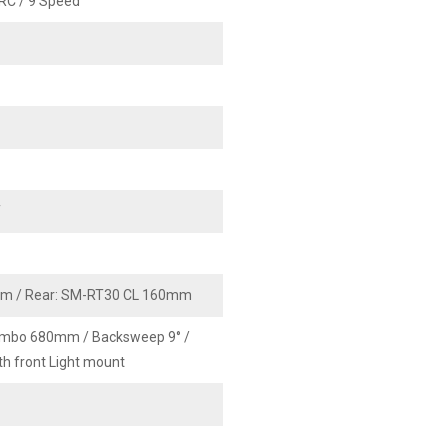
C / 9 Speed
T
mm / Rear: SM-RT30 CL 160mm
ombo 680mm / Backsweep 9° /
h front Light mount