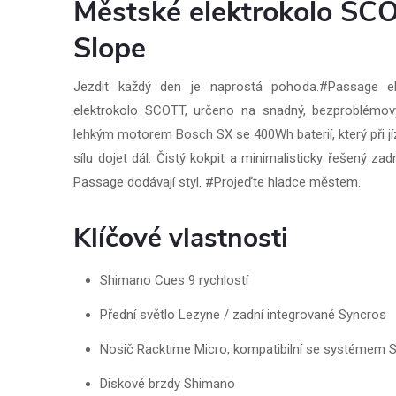
Městské elektrokolo SC
Slope
Jezdit každý den je naprostá pohoda.#Passage
elektrokolo SCOTT, určeno na snadný, bezproblém
lehkým motorem Bosch SX se 400Wh baterií, který při jí
sílu dojet dál. Čistý kokpit a minimalisticky řešený za
Passage dodávají styl. #Projeďte hladce městem.
Klíčové vlastnosti
Shimano Cues 9 rychlostí
Přední světlo Lezyne / zadní integrované Syncros
Nosič Racktime Micro, kompatibilní se systémem Sn
Diskové brzdy Shimano