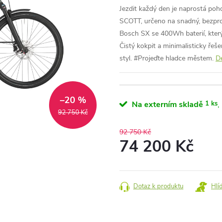
Jezdit každý den je naprostá p
SCOTT, určeno na snadný, bezp
Bosch SX se 400Wh baterií, který p
Čistý kokpit a minimalisticky řeš
styl. #Projeďte hladce městem.
De
–20 %
Na externím skladě
1 ks
92 750 Kč
92 750 Kč
74 200 Kč
Měrná
cena:
Dotaz k produktu
Hlí