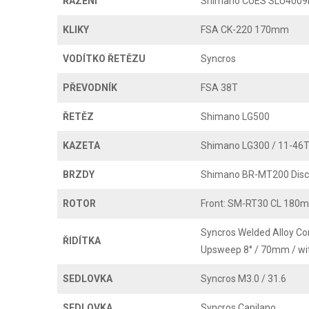
ŘAZENÍ
Shimano CUES SLU4009R
KLIKY
FSA CK-220 170mm
VODÍTKO ŘETĚZU
Syncros
PŘEVODNÍK
FSA 38T
ŘETĚZ
Shimano LG500
KAZETA
Shimano LG300 / 11-46
BRZDY
Shimano BR-MT200 Disc
ROTOR
Front: SM-RT30 CL 180
Syncros Welded Alloy C
ŘIDÍTKA
Upsweep 8° / 70mm / wit
SEDLOVKA
Syncros M3.0 / 31.6
SEDLOVKA
Syncros Capilano