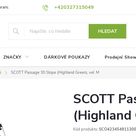
+420327315049
rance nejnižší ceny!
Podmínky ochrany osobních údajů
Platební me
HLEDAT
ZNAČKY
DÁRKOVÉ POUKAZY
Prodejní Sho
á
SCOTT Passage 30 Slope (Highland Green), vel. M
SCOTT Pas
(Highland 
Kód produktu:
SCO42345481130