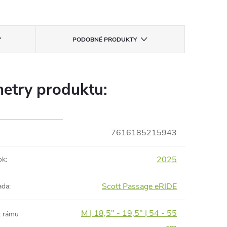
PODOBNÉ PRODUKTY
etry produktu:
7616185215943
2025
ok
:
Scott Passage eRIDE
ada
:
M | 18,5" - 19,5" | 54 - 55
t rámu