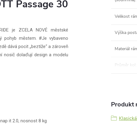
OTT Passage 30
Velikost rá
 eRIDE je ZCELA NOVÉ městské
Výška post
ový pohyb městem. #Je vybaveno
zdě dává pocit „beztíže“ a zároveň
Materiál rá
dní nosič dolaďují design a modelu
Průměr kol
:
Produkt n
Klasická
ap it 2.0, nosnost 8 kg