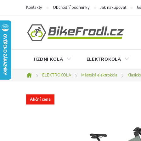
Přejít
Kontakty
Obchodní podmínky
Jak nakupovat
Ga
na
obsah
JÍZDNÍ KOLA
ELEKTROKOLA
ELEKTROKOLA
Městská elektrokola
Klasick
Domů
Akční cena