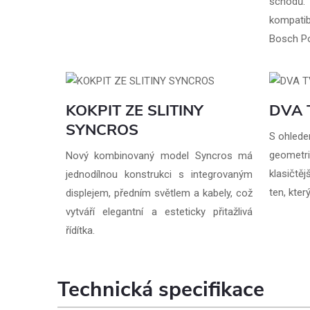
schodů
kompati
Bosch P
KOKPIT ZE SLITINY
DVA 
SYNCROS
S ohlede
geometr
Nový kombinovaný model Syncros má
klasičtě
jednodílnou konstrukci s integrovaným
ten, kter
displejem, předním světlem a kabely, což
vytváří elegantní a esteticky přitažlivá
řídítka.
Technická specifikace