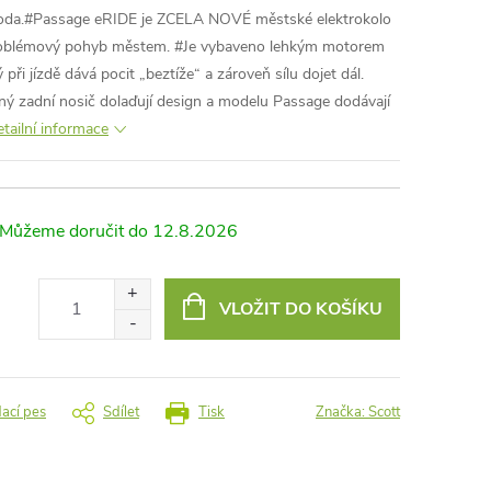
ohoda.#Passage eRIDE je ZCELA NOVÉ městské elektrokolo
roblémový pohyb městem. #Je vybaveno lehkým motorem
ři jízdě dává pocit „beztíže“ a zároveň sílu dojet dál.
ený zadní nosič dolaďují design a modelu Passage dodávají
tailní informace
12.8.2026
VLOŽIT DO KOŠÍKU
dací pes
Sdílet
Tisk
Značka:
Scott