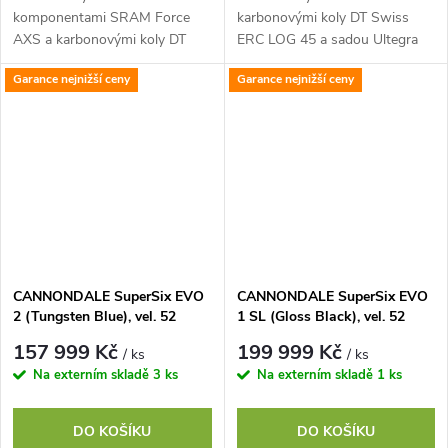
komponentami SRAM Force
karbonovými koly DT Swiss
AXS a karbonovými koly DT
ERC LOG 45 a sadou Ultegra
Swiss ERC LOG 45
Di2
Garance nejnižší ceny
Garance nejnižší ceny
CANNONDALE SuperSix EVO
CANNONDALE SuperSix EVO
2 (Tungsten Blue), vel. 52
1 SL (Gloss Black), vel. 52
157 999 Kč
199 999 Kč
/ ks
/ ks
Na externím skladě
3 ks
Na externím skladě
1 ks
DO KOŠÍKU
DO KOŠÍKU