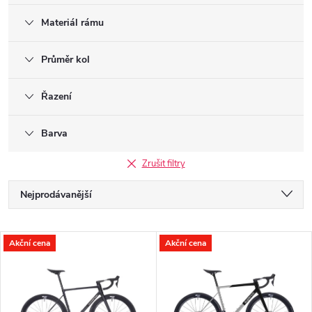
Materiál rámu
Průměr kol
Řazení
Barva
Zrušit filtry
Ř
Nejprodávanější
a
Nejlevnější
V
Akční cena
Akční cena
Nejdražší
z
ý
Abecedně
e