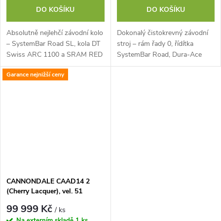
DO KOŠÍKU
DO KOŠÍKU
Absolutně nejlehčí závodní kolo
Dokonalý čistokrevný závodní
– SystemBar Road SL, kola DT
stroj – rám řady 0, řídítka
Swiss ARC 1100 a SRAM RED
SystemBar Road, Dura-Ace
AXS
Di2, kola Reserve 57|64
Garance nejnižší ceny
CANNONDALE CAAD14 2
(Cherry Lacquer), vel. 51
99 999 Kč
/ ks
Na externím skladě
1 ks