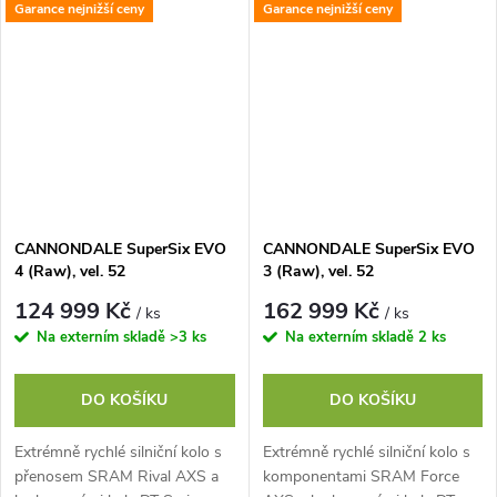
Garance nejnižší ceny
Garance nejnižší ceny
CANNONDALE SuperSix EVO
CANNONDALE SuperSix EVO
4 (Raw), vel. 52
3 (Raw), vel. 52
124 999 Kč
162 999 Kč
/ ks
/ ks
Na externím skladě
>3 ks
Na externím skladě
2 ks
DO KOŠÍKU
DO KOŠÍKU
Extrémně rychlé silniční kolo s
Extrémně rychlé silniční kolo s
přenosem SRAM Rival AXS a
komponentami SRAM Force