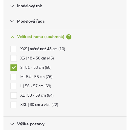
Modelový rok
Modelová řada
Velikost rámu (souhrnná)
?
XXS | méně než 48 cm
10
XS | 48 - 50 cm
45
S | 51 - 53 cm
58
M | 54 - 55 cm
76
L | 56 - 57 cm
69
XL | 58 - 59 cm
64
XXL | 60 cm a více
22
Výška postavy