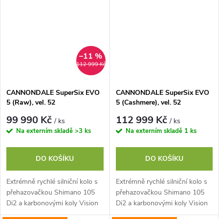
–11 %
112 999 Kč
CANNONDALE SuperSix EVO
CANNONDALE SuperSix EVO
5 (Raw), vel. 52
5 (Cashmere), vel. 52
99 990 Kč
112 999 Kč
/ ks
/ ks
Na externím skladě
>3 ks
Na externím skladě
1 ks
DO KOŠÍKU
DO KOŠÍKU
Extrémně rychlé silniční kolo s
Extrémně rychlé silniční kolo s
přehazovačkou Shimano 105
přehazovačkou Shimano 105
Di2 a karbonovými koly Vision
Di2 a karbonovými koly Vision
SC45
SC45