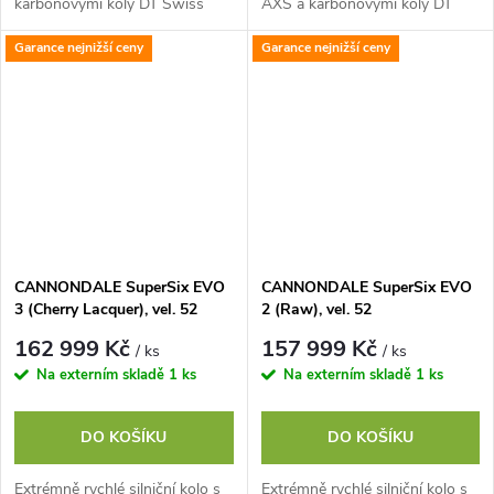
karbonovými koly DT Swiss
AXS a karbonovými koly DT
ERC LOG 45
Swiss ERC LOG 45
Garance nejnižší ceny
Garance nejnižší ceny
CANNONDALE SuperSix EVO
CANNONDALE SuperSix EVO
3 (Cherry Lacquer), vel. 52
2 (Raw), vel. 52
162 999 Kč
157 999 Kč
/ ks
/ ks
Na externím skladě
1 ks
Na externím skladě
1 ks
DO KOŠÍKU
DO KOŠÍKU
Extrémně rychlé silniční kolo s
Extrémně rychlé silniční kolo s