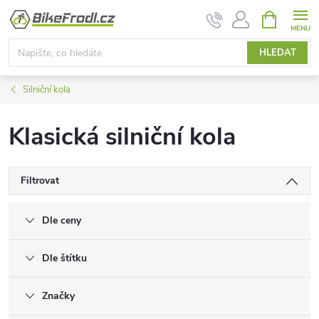
Přejít
NÁKUPNÍ
KOŠÍK
na
obsah
HLEDAT
Silniční kola
Klasická silniční kola
Filtrovat
Dle ceny
Dle štítku
Značky