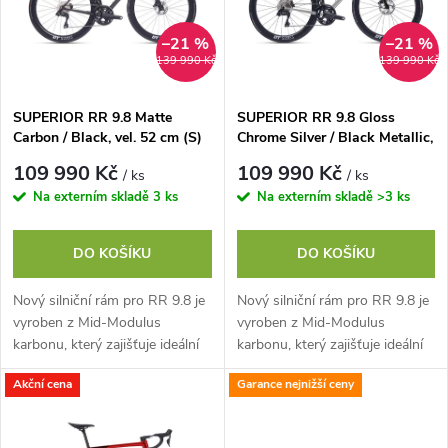
p
n
i
–21 %
–21 %
139 990 Kč
139 990 Kč
í
s
p
SUPERIOR RR 9.8 Matte
SUPERIOR RR 9.8 Gloss
Carbon / Black, vel. 52 cm (S)
Chrome Silver / Black Metallic,
p
vel. 52cm (S)
r
109 990 Kč
109 990 Kč
/ ks
/ ks
r
Na externím skladě
3 ks
Na externím skladě
>3 ks
o
o
DO KOŠÍKU
DO KOŠÍKU
d
d
Nový silniční rám pro RR 9.8 je
Nový silniční rám pro RR 9.8 je
u
vyroben z Mid-Modulus
vyroben z Mid-Modulus
u
karbonu, který zajišťuje ideální
karbonu, který zajišťuje ideální
rovnováhu mezi tuhostí a
rovnováhu mezi tuhostí a
k
Akční cena
Garance nejnižší ceny
nízkou hmotností. Navržen pro
nízkou hmotností. Navržen pro
k
rychlost,...
rychlost,...
t