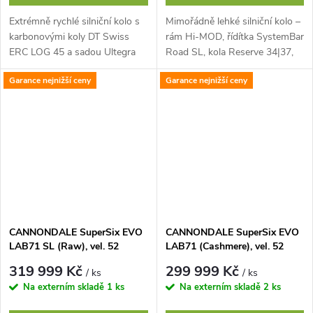
Extrémně rychlé silniční kolo s
Mimořádně lehké silniční kolo –
karbonovými koly DT Swiss
rám Hi-MOD, řídítka SystemBar
ERC LOG 45 a sadou Ultegra
Road SL, kola Reserve 34|37,
Di2
Ultegra Di2
Garance nejnižší ceny
Garance nejnižší ceny
CANNONDALE SuperSix EVO
CANNONDALE SuperSix EVO
LAB71 SL (Raw), vel. 52
LAB71 (Cashmere), vel. 52
319 999 Kč
299 999 Kč
/ ks
/ ks
Na externím skladě
1 ks
Na externím skladě
2 ks