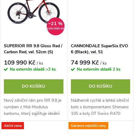
t
ů
ů
–21 %
139 990 Kč
SUPERIOR RR 9.8 Gloss Red /
CANNONDALE SuperSix EVO
Carbon Red, vel. 52cm (S)
6 (Black), vel. 51
109 990 Kč
74 999 Kč
/ ks
/ ks
Na externím skladě
>3 ks
Na externím skladě
2 ks
DO KOŠÍKU
DO KOŠÍKU
Nový silniční rám pro RR 9.8 je
Nádherně rychlé a lehké silniční
vyroben z Mid-Modulus
kolo s komponentami Shimano
karbonu, který zajišťuje ideální
105 a koly DT Swiss R470
rovnováhu mezi tuhostí a
Akční cena
Garance nejnižší ceny
nízkou hmotností. Navržen pro
rychlost,...