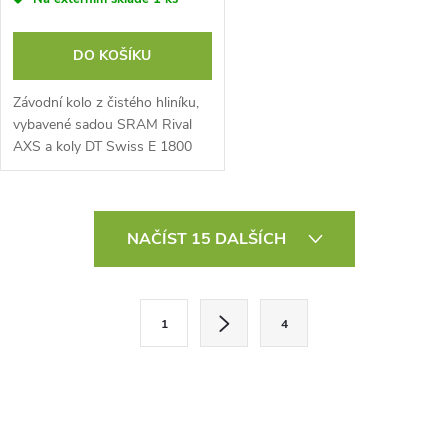
DO KOŠÍKU
Závodní kolo z čistého hliníku,
vybavené sadou SRAM Rival
AXS a koly DT Swiss E 1800
O
NAČÍST 15 DALŠÍCH
v
l
S
1
4
t
á
r
d
á
a
n