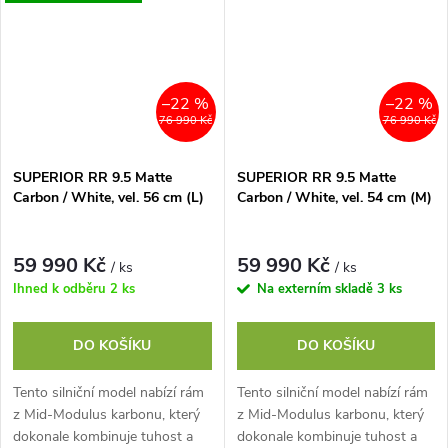
–22 %
–22 %
76 990 Kč
76 990 Kč
SUPERIOR RR 9.5 Matte
SUPERIOR RR 9.5 Matte
Carbon / White, vel. 56 cm (L)
Carbon / White, vel. 54 cm (M)
59 990 Kč
59 990 Kč
/ ks
/ ks
Ihned k odběru
2 ks
Na externím skladě
3 ks
DO KOŠÍKU
DO KOŠÍKU
Tento silniční model nabízí rám
Tento silniční model nabízí rám
z Mid-Modulus karbonu, který
z Mid-Modulus karbonu, který
dokonale kombinuje tuhost a
dokonale kombinuje tuhost a