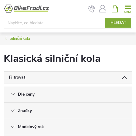
Přejít
NÁKUPNÍ
na
KOŠÍK
obsah
HLEDAT
Silniční kola
Klasická silniční kola
Filtrovat
Dle ceny
Značky
Modelový rok