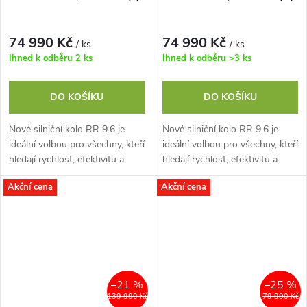
74 990 Kč
74 990 Kč
/ ks
/ ks
Ihned k odběru
2 ks
Ihned k odběru
>3 ks
DO KOŠÍKU
DO KOŠÍKU
Nové silniční kolo RR 9.6 je
Nové silniční kolo RR 9.6 je
ideální volbou pro všechny, kteří
ideální volbou pro všechny, kteří
hledají rychlost, efektivitu a
hledají rychlost, efektivitu a
vynikající výkon na silnici. Nový
vynikající výkon na silnici. Nový
Akční cena
Akční cena
silniční rám vyrobený z...
silniční rám vyrobený z...
–21 %
–25 %
139 990 Kč
79 990 Kč