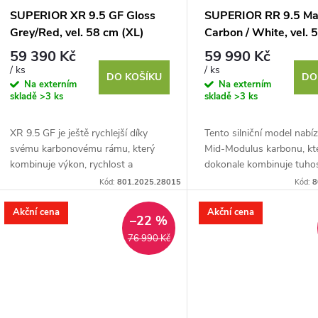
SUPERIOR XR 9.5 GF Gloss
SUPERIOR RR 9.5 Ma
Grey/Red, vel. 58 cm (XL)
Carbon / White, vel. 
(XL)
59 390 Kč
59 990 Kč
/ ks
/ ks
DO KOŠÍKU
DO
Na externím
Na externím
skladě
>3 ks
skladě
>3 ks
XR 9.5 GF je ještě rychlejší díky
Tento silniční model nabíz
svému karbonovému rámu, který
Mid-Modulus karbonu, kt
kombinuje výkon, rychlost a
dokonale kombinuje tuhos
pohodlí. Nová inovativní geometrie
hmotnost pro maximální r
Kód:
801.2025.28015
Kód:
8
posouvá limity výkonu a...
efektivitu při každé...
Akční cena
Akční cena
–22 %
76 990 Kč