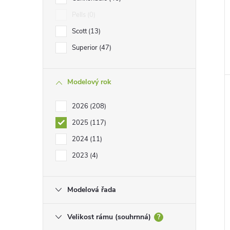
e
Pells
0
l
Scott
13
Superior
47
Modelový rok
2026
208
2025
117
2024
11
2023
4
Modelová řada
Velikost rámu (souhrnná)
?