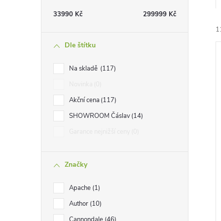
t
33990
Kč
299999
Kč
r
1
Dle štítku
a
Na skladě
117
n
Novinka
0
Akční cena
117
n
í
SHOWROOM Čáslav
14
i
í
Garance nejnižší ceny
0
p
Značky
a
Apache
1
n
Author
10
Cannondale
46