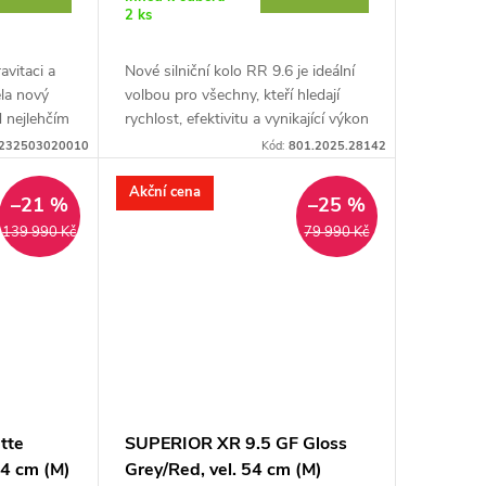
2 ks
avitaci a
Nové silniční kolo RR 9.6 je ideální
la nový
volbou pro všechny, kteří hledají
 nejlehčím
rychlost, efektivitu a vynikající výkon
ho část
na silnici. Nový silniční rám
232503020010
Kód:
801.2025.28142
vyrobený z...
Akční cena
–21 %
–25 %
139 990 Kč
79 990 Kč
tte
SUPERIOR XR 9.5 GF Gloss
54 cm (M)
Grey/Red, vel. 54 cm (M)