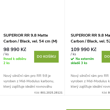
SUPERIOR RR 9.8 Matte
SUPERIOR RR 9.8 Ma
Carbon / Black, vel. 54 cm (M)
Carbon / Black, vel. 5
98 990 Kč
109 990 Kč
/ ks
/ ks
DO KOŠÍKU
DO
Ihned k odběru
Na externím
2 ks
skladě
3 ks
Nový silniční rám pro RR 9.8 je
Nový silniční rám pro RR 
vyroben z Mid-Modulus karbonu,
vyroben z Mid-Modulus k
který zajišťuje ideální rovnováhu
který zajišťuje ideální ro
mezi tuhostí a nízkou hmotností.
mezi tuhostí a nízkou hmo
Kód:
801.2025.28121
Kód:
8
Navržen pro rychlost,...
Navržen pro rychlost,...