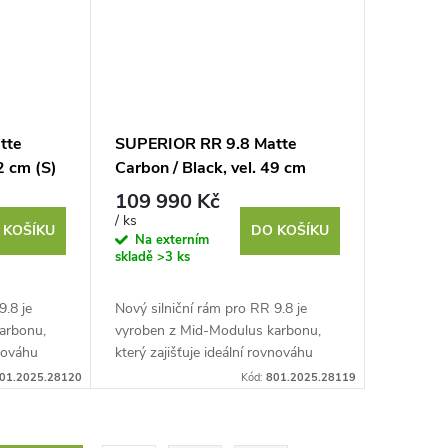
tte
SUPERIOR RR 9.8 Matte
2 cm (S)
Carbon / Black, vel. 49 cm
(XS)
109 990 Kč
/ ks
 KOŠÍKU
DO KOŠÍKU
Na externím
skladě
>3 ks
9.8 je
Nový silniční rám pro RR 9.8 je
arbonu,
vyroben z Mid-Modulus karbonu,
vnováhu
který zajišťuje ideální rovnováhu
tností.
mezi tuhostí a nízkou hmotností.
01.2025.28120
Kód:
801.2025.28119
Navržen pro rychlost,...