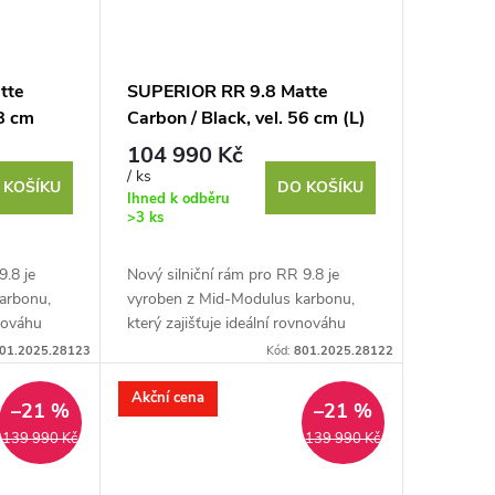
tte
SUPERIOR RR 9.8 Matte
58 cm
Carbon / Black, vel. 56 cm (L)
104 990 Kč
/ ks
 KOŠÍKU
DO KOŠÍKU
Ihned k odběru
>3 ks
9.8 je
Nový silniční rám pro RR 9.8 je
arbonu,
vyroben z Mid-Modulus karbonu,
vnováhu
který zajišťuje ideální rovnováhu
tností.
mezi tuhostí a nízkou hmotností.
01.2025.28123
Kód:
801.2025.28122
Navržen pro rychlost,...
Akční cena
–21 %
–21 %
139 990 Kč
139 990 Kč