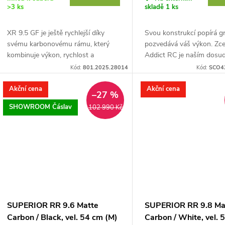
o
>3 ks
skladě
1 ks
u
d
XR 9.5 GF je ještě rychlejší díky
Svou konstrukcí popírá gr
k
svému karbonovému rámu, který
pozvedává váš výkon. Zce
u
kombinuje výkon, rychlost a
Addict RC je naším dosud
t
pohodlí. Nová inovativní geometrie
závodním kolem. Každá je
Kód:
801.2025.28014
Kód:
SCO4
k
posouvá limity výkonu a...
byla pečlivě...
ů
Akční cena
Akční cena
–27 %
t
SHOWROOM Čáslav
102 990 Kč
ů
SUPERIOR RR 9.6 Matte
SUPERIOR RR 9.8 Ma
Carbon / Black, vel. 54 cm (M)
Carbon / White, vel. 