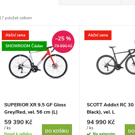
a
17
položek celkem
z
V
Akční cena
Akční cena
e
–25 %
ý
SHOWROOM Čáslav
79 990 Kč
n
p
p
s
r
p
SUPERIOR XR 9.5 GF Gloss
SCOTT Addict RC 30
o
Grey/Red, vel. 56 cm (L)
Black), vel. L
r
59 390 Kč
94 990 Kč
d
/ ks
/ ks
DO KOŠÍKU
DO
Ihned k odběru
Na externím