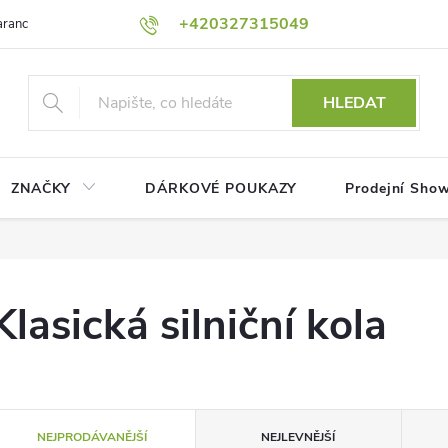
+420327315049
rance nejnižší ceny!
Podmínky ochrany osobních údajů
Platební me
HLEDAT
ZNAČKY
DÁRKOVÉ POUKAZY
Prodejní Sho
Klasická silniční kola
Ř
NEJPRODÁVANĚJŠÍ
NEJLEVNĚJŠÍ