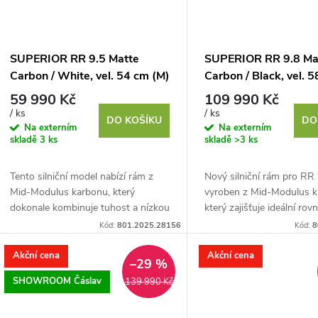
SUPERIOR RR 9.5 Matte
SUPERIOR RR 9.8 Ma
Carbon / White, vel. 54 cm (M)
Carbon / Black, vel. 
(XL)
59 990 Kč
109 990 Kč
/ ks
/ ks
DO KOŠÍKU
DO
Na externím
Na externím
skladě
3 ks
skladě
>3 ks
Tento silniční model nabízí rám z
Nový silniční rám pro RR 
Mid-Modulus karbonu, který
vyroben z Mid-Modulus k
dokonale kombinuje tuhost a nízkou
který zajišťuje ideální ro
hmotnost pro maximální rychlost a
mezi tuhostí a nízkou hmo
Kód:
801.2025.28156
Kód:
8
efektivitu při každé...
Navržen pro rychlost,...
Akční cena
Akční cena
–29 %
SHOWROOM Čáslav
139 990 Kč