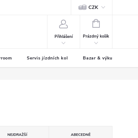
CZK
tody
NÁKUPNÍ
KOŠÍK
Prázdný košík
Přihlášení
wroom
Servis jízdních kol
Bazar & výkup jízdních 
NEJDRAŽŠÍ
ABECEDNĚ