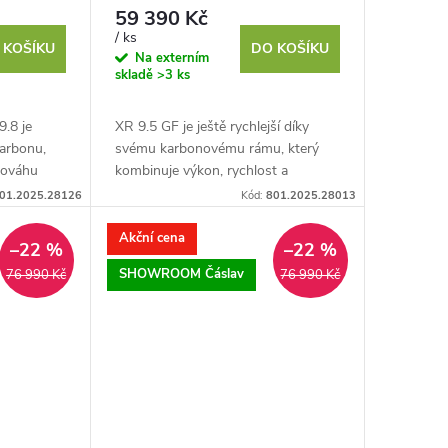
59 390 Kč
/ ks
 KOŠÍKU
DO KOŠÍKU
Na externím
skladě
>3 ks
9.8 je
XR 9.5 GF je ještě rychlejší díky
arbonu,
svému karbonovému rámu, který
vnováhu
kombinuje výkon, rychlost a
tností.
pohodlí. Nová inovativní geometrie
01.2025.28126
Kód:
801.2025.28013
posouvá limity výkonu a...
Akční cena
–22 %
–22 %
SHOWROOM Čáslav
76 990 Kč
76 990 Kč