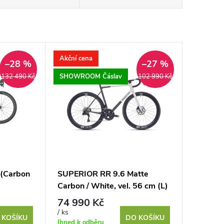
Akční cena
–28 %
–27 %
SHOWROOM Čáslav
132 490 Kč
102 990 Kč
 (Carbon
SUPERIOR RR 9.6 Matte
Carbon / White, vel. 56 cm (L)
74 990 Kč
/ ks
 KOŠÍKU
DO KOŠÍKU
Ihned k odběru