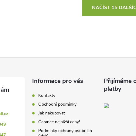
O
NAČÍST 15 DALŠÍ
v
á
d
a
c
Informace pro vás
Přijímáme o
platby
Kontakty
p
Obchodní podmínky
Jak nakupovat
dl.cz
Garance nejnižší ceny!
v
049
Podmínky ochrany osobních
347
údajů