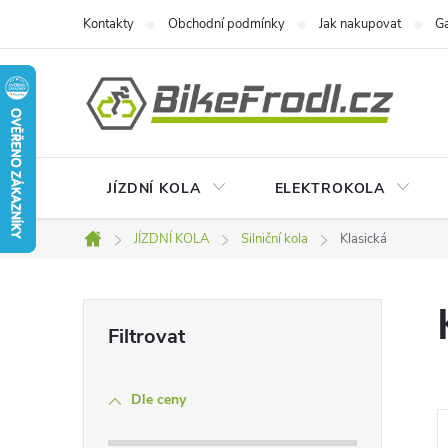
Přejít
Kontakty
Obchodní podmínky
Jak nakupovat
Ga
na
obsah
JÍZDNÍ KOLA
ELEKTROKOLA
JÍZDNÍ KOLA
Silniční kola
Klasická
Domů
P
o
Dle ceny
s