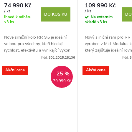
74 990 Kč
109 990 Kč
/ ks
/ ks
DO KOŠÍKU
DO
Ihned k odběru
Na externím
>3 ks
skladě
>3 ks
Nové silniční kolo RR 9.6 je ideální
Nový silniční rám pro RR 
volbou pro všechny, kteří hledají
vyroben z Mid-Modulus k
rychlost, efektivitu a vynikající výkon
který zajišťuje ideální ro
na silnici. Nový silniční rám
mezi tuhostí a nízkou hmo
Kód:
801.2025.28136
Kód:
8
vyrobený z...
Navržen pro rychlost,...
Akční cena
Akční cena
–25 %
79 990 Kč