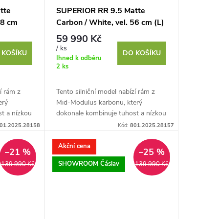
tte
SUPERIOR RR 9.5 Matte
58 cm
Carbon / White, vel. 56 cm (L)
59 990 Kč
/ ks
 KOŠÍKU
DO KOŠÍKU
Ihned k odběru
2 ks
í rám z
Tento silniční model nabízí rám z
erý
Mid-Modulus karbonu, který
t a nízkou
dokonale kombinuje tuhost a nízkou
ychlost a
hmotnost pro maximální rychlost a
01.2025.28158
Kód:
801.2025.28157
efektivitu při každé...
Akční cena
–21 %
–25 %
SHOWROOM Čáslav
139 990 Kč
139 990 Kč