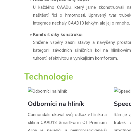
U každého CAADu, který jsme zkonstruovali nar
naštěstí říci o hmotnosti. Upravený tvar trubek
integrace nechaly CAAD13 lehkým ale jej o mnoho,
Komfort díky konstrukci
Snížené vzpěry zadní stavby a navýšený prostor 
kategorii závodních silničních kol na hliníkov
tuhostí, efektivitou a vynikajícím komfortem.
Technologie
Odborníci na hliník
Speed
Cannondale ukoval svůj odkaz v hliníku a
Rám je v
slitina CAAD13 SmartForm C1 Premium
trubek a
Alloy je nejlehčí a nejpropracovanější
hmotnos