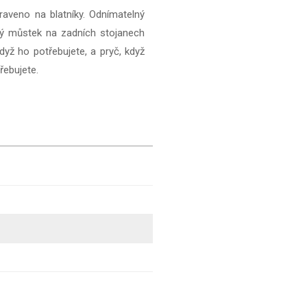
praveno na blatníky. Odnímatelný
vý můstek na zadních stojanech
když ho potřebujete, a pryč, když
řebujete.