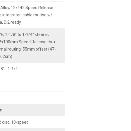
lloy, 12x142 Speed Release
c, integrated cable routing w/
a, Di2 ready
, 1-1/8" to 1-1/4" steerer,
 12x100mm Speed Release thru-
ternal routing, 55mm offset (47-
-62cm)
8" - 1-1/4
on
 disc, 10-speed