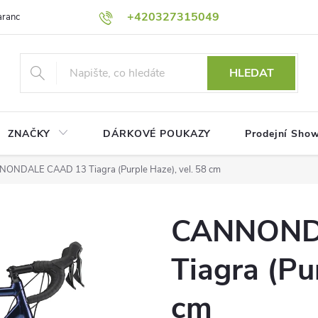
+420327315049
rance nejnižší ceny!
Podmínky ochrany osobních údajů
Platební me
HLEDAT
ZNAČKY
DÁRKOVÉ POUKAZY
Prodejní Sho
ONDALE CAAD 13 Tiagra (Purple Haze), vel. 58 cm
CANNOND
Tiagra (Pu
cm