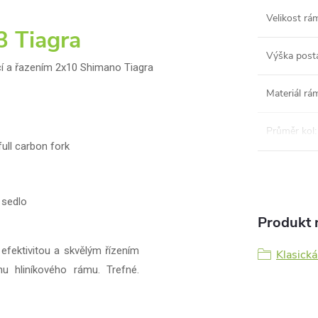
Velikost rá
Tiagra
Výška post
licí a řazením 2x10 Shimano Tiagra
Materiál rá
Průměr kol
:
ull carbon fork
 sedlo
Produkt n
efektivitou a skvělým řízením
Klasická
u hliníkového rámu. Trefné.