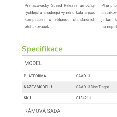
Přehazovačky Speed Release umožňují
Plně při
rychlejší a snadnější výměnu kola a jsou
blatníko
kompatibilní s většinou standardních
je tam, 
přehazovaček.
ho nepot
Specifikace
MODEL
PLATFORMA
CAAD13
NÁZEV MODELU
CAAD13 Disc Tiagra
SKU
C13421U
RÁMOVÁ SADA