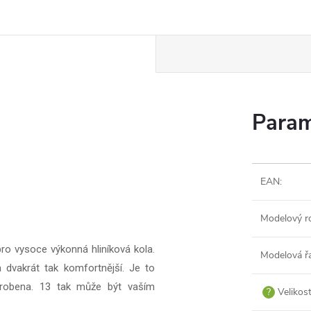
Param
EAN
:
Modelový r
ro vysoce výkonná hliníková kola.
Modelová ř
a dvakrát tak komfortnější. Je to
 vyrobena. 13 tak může být vaším
?
Velikos