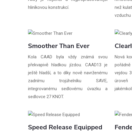
hliníkovou konstrukcí.
než kulat
vzduchu 
Smoother Than Ever
Clear
Kola CAAD byla vždy známá svou
Nová ko
překvapivě hladkou jízdou. CAAD13 je
pořádně
ještě hladší, a to díky nově navrženému
vejdou 3
zadnímu trojúhelníku SAVE,
úroveň
integrovanému sedlovému úvazku a
jakémkoli
sedlovce 27 KNOT.
Speed Release Equipped
Fende