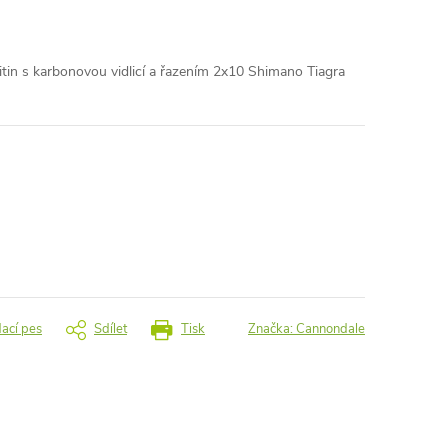
litin s karbonovou vidlicí a řazením 2x10 Shimano Tiagra
dací pes
Sdílet
Tisk
Značka:
Cannondale