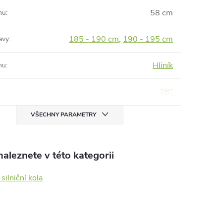
58 cm
mu
:
185 - 190 cm
,
190 - 195 cm
avy
:
Hliník
mu
:
28"
VŠECHNY PARAMETRY
aleznete v této kategorii
 silniční kola