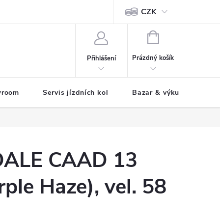
CZK
tody
NÁKUPNÍ
KOŠÍK
Prázdný košík
Přihlášení
wroom
Servis jízdních kol
Bazar & výkup jízdních 
ALE CAAD 13
rple Haze), vel. 58