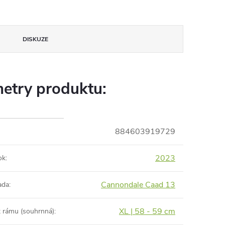
DISKUZE
etry produktu:
884603919729
2023
ok
:
Cannondale Caad 13
ada
:
XL | 58 - 59 cm
t rámu (souhrnná)
: