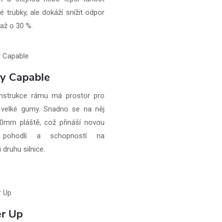
é trubky, ale dokáží snížit odpor
až o 30 %.
ly Capable
nstrukce rámu má prostor pro
 velké gumy. Snadno se na něj
0mm pláště, což přináší novou
 pohodlí a schopností na
 druhu silnice.
r Up