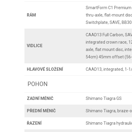
SmartForm C1 Premium A
RÁM
thru-axle, flat-mount dis
Switchplate, SAVE, BB30
CAAD13 Full Carbon, SAVE
integrated crown race,
VIDLICE
axle, flat mount disc, in
54cm) 45mm offset (56
HLAVOVÉ SLOŽENÍ
CAAD13, integrated, 1-1/
POHON
ZADNÍ MĚNIČ
Shimano Tiagra GS
PŘEDNÍ MĚNIČ
Shimano Tiagra, braze-
ŘAZENÍ
Shimano Tiagra hydraulic