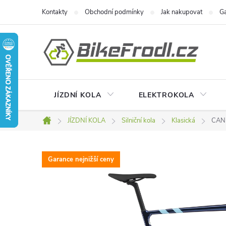
Přejít
Kontakty
Obchodní podmínky
Jak nakupovat
Ga
na
obsah
JÍZDNÍ KOLA
ELEKTROKOLA
JÍZDNÍ KOLA
Silniční kola
Klasická
CANN
Domů
Garance nejnižší ceny