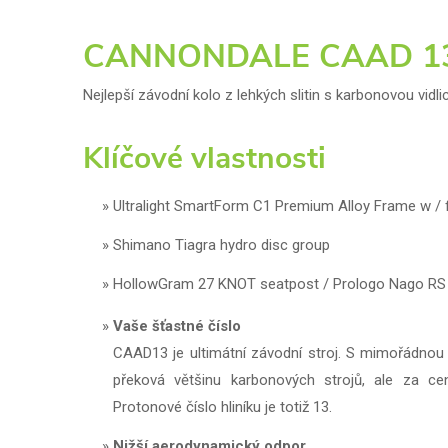
CANNONDALE CAAD 13 
Nejlepší závodní kolo z lehkých slitin s karbonovou vid
Klíčové vlastnosti
Ultralight SmartForm C1 Premium Alloy Frame w / f
Shimano Tiagra hydro disc group
HollowGram 27 KNOT seatpost / Prologo Nago RS
Vaše šťastné číslo
CAAD13 je ultimátní závodní stroj. S mimořádnou 
překová většinu karbonových strojů, ale za cen
Protonové číslo hliníku je totiž 13.
Nižší aerodynamický odpor