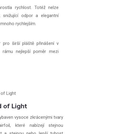
ostla rychlost. Totéž nelze
 snižující odpor a elegantní
 mnoho rychlejším.
pro širší pláště přinášení v
ém rámu nejlepší poměr mezi
 of Light
ybaven vysoce zkrácenými tvary
irfoil, které nabízejí stejnou
t a stejnou nebo lepší tuhost