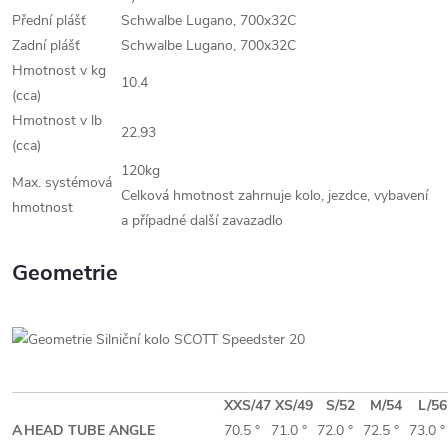
Přední plášť
Schwalbe Lugano, 700x32C
Zadní plášť
Schwalbe Lugano, 700x32C
Hmotnost v kg
10.4
(cca)
Hmotnost v lb
22.93
(cca)
120kg
Max. systémová
Celková hmotnost zahrnuje kolo, jezdce, vybavení
hmotnost
a případné další zavazadlo
Geometrie
XXS/47
XS/49
S/52
M/54
L/56
A
HEAD TUBE ANGLE
70.5 °
71.0 °
72.0 °
72.5 °
73.0 °