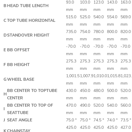
93.0
103.0
123.0
143.0
163.0
B
HEAD TUBE LENGTH
mm
mm
mm
mm
mm
515.0
525.0
540.0
554.0
569.0
C
TOP TUBE HORIZONTAL
mm
mm
mm
mm
mm
735.0
754.0
780.0
800.0
820.0
D
STANDOVER HEIGHT
mm
mm
mm
mm
mm
-70.0
-70.0
-70.0
-70.0
-70.0
E
BB OFFSET
mm
mm
mm
mm
mm
275.3
275.3
275.3
275.3
275.3
F
BB HEIGHT
mm
mm
mm
mm
mm
1,001.5
1,007.9
1,010.0
1,015.8
1,023
G
WHEEL BASE
mm
mm
mm
mm
mm
BB CENTER TO TOPTUBE
430.0
450.0
480.0
500.0
520.0
H
CENTER
mm
mm
mm
mm
mm
BB CENTER TO TOP OF
470.0
490.0
520.0
540.0
560.0
I
SEATTUBE
mm
mm
mm
mm
mm
J
SEAT ANGLE
75.0 °
75.0 °
74.5 °
74.0 °
73.5 °
425.0
425.0
425.0
425.0
427.0
K
CHAINSTAY