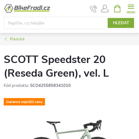
Přejít
NÁKUPNÍ
KOŠÍK
na
obsah
HLEDAT
Klasická
SCOTT Speedster 20
(Reseda Green), vel. L
Kód produktu:
SCO4255858341010
Garance nejnižší ceny