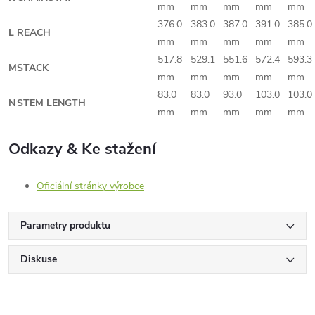
mm
mm
mm
mm
mm
376.0
383.0
387.0
391.0
385.0
L
REACH
mm
mm
mm
mm
mm
517.8
529.1
551.6
572.4
593.3
M
STACK
mm
mm
mm
mm
mm
83.0
83.0
93.0
103.0
103.0
N
STEM LENGTH
mm
mm
mm
mm
mm
Odkazy & Ke stažení
Oficiální stránky výrobce
Parametry produktu
Diskuse