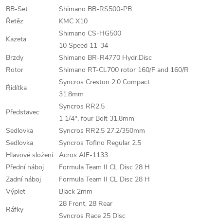
BB-Set
Shimano BB-RS500-PB
Řetěz
KMC X10
Shimano CS-HG500
Kazeta
10 Speed 11-34
Brzdy
Shimano BR-R4770 Hydr.Disc
Rotor
Shimano RT-CL700 rotor 160/F and 160/R
Syncros Creston 2.0 Compact
Řidítka
31.8mm
Syncros RR2.5
Představec
1 1/4", four Bolt 31.8mm
Sedlovka
Syncros RR2.5 27.2/350mm
Sedlovka
Syncros Tofino Regular 2.5
Hlavové složení
Acros AIF-1133
Přední náboj
Formula Team II CL Disc 28 H
Zadní náboj
Formula Team II CL Disc 28 H
Výplet
Black 2mm
28 Front, 28 Rear
Ráfky
Syncros Race 25 Disc