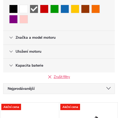
Značka a model motoru
Uložení motoru
Kapacita baterie
Zrušit filtry
Ř
Nejprodávanější
a
Nejlevnější
V
Akční cena
Akční cena
Nejdražší
z