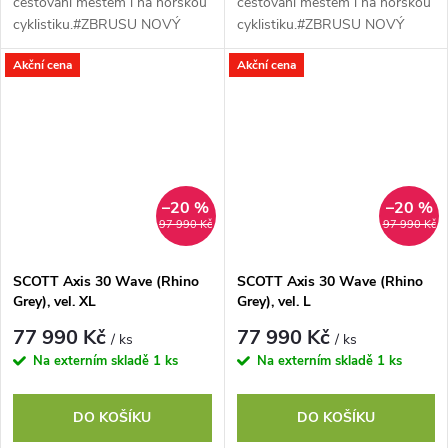
cestování městem i na horskou
cestování městem i na horskou
cyklistiku.#ZBRUSU NOVÝ
cyklistiku.#ZBRUSU NOVÝ
SCOTT AXIS eRIDE vybaven
SCOTT AXIS eRIDE vybaven
Akční cena
Akční cena
nejnovějším motorem Bosch
nejnovějším motorem Bosch
Performance CX s 600Wh...
Performance CX s 600Wh...
–20 %
–20 %
97 990 Kč
97 990 Kč
SCOTT Axis 30 Wave (Rhino
SCOTT Axis 30 Wave (Rhino
Grey), vel. XL
Grey), vel. L
77 990 Kč
77 990 Kč
/ ks
/ ks
Na externím skladě
1 ks
Na externím skladě
1 ks
DO KOŠÍKU
DO KOŠÍKU