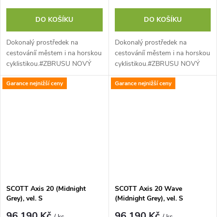
DO KOŠÍKU
DO KOŠÍKU
Dokonalý prostředek na
Dokonalý prostředek na
cestováníí městem i na horskou
cestováníí městem i na horskou
cyklistikou.#ZBRUSU NOVÝ
cyklistikou.#ZBRUSU NOVÝ
SCOTT AXIS vybaven
SCOTT AXIS vybaven
Garance nejnižší ceny
Garance nejnižší ceny
nejnovějším motorem Bosch
nejnovějším motorem Bosch
Performance CX s 600Wh...
Performance CX s 600Wh...
SCOTT Axis 20 (Midnight
SCOTT Axis 20 Wave
Grey), vel. S
(Midnight Grey), vel. S
96 190 Kč
96 190 Kč
/ ks
/ ks