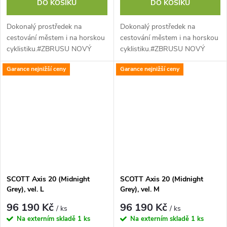
DO KOŠÍKU
DO KOŠÍKU
Dokonalý prostředek na
Dokonalý prostředek na
cestování městem i na horskou
cestování městem i na horskou
cyklistiku.#ZBRUSU NOVÝ
cyklistiku.#ZBRUSU NOVÝ
SCOTT AXIS eRIDE vybaven
SCOTT AXIS eRIDE vybaven
Garance nejnižší ceny
Garance nejnižší ceny
nejnovějším motorem Bosch
nejnovějším motorem Bosch
Performance CX s 600Wh...
Performance CX s 600Wh...
SCOTT Axis 20 (Midnight
SCOTT Axis 20 (Midnight
Grey), vel. L
Grey), vel. M
96 190 Kč
96 190 Kč
/ ks
/ ks
Na externím skladě
1 ks
Na externím skladě
1 ks