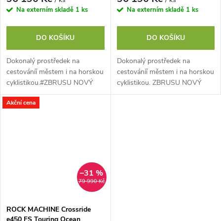
Na externím skladě
1 ks
Na externím skladě
1 ks
DO KOŠÍKU
DO KOŠÍKU
Dokonalý prostředek na
Dokonalý prostředek na
cestováníí městem i na horskou
cestováníí městem i na horskou
cyklistikou.#ZBRUSU NOVÝ
cyklistikou. ZBRUSU NOVÝ
SCOTT AXIS vybaven
SCOTT AXIS eRIDE vybaven...
Akční cena
nejnovějším motorem Bosch
Performance CX s 600Wh...
–31 %
79 990 Kč
ROCK MACHINE Crossride
e450 FS Touring Ocean