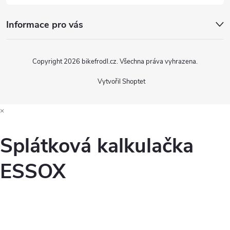
i
Informace pro vás
s
u
Copyright 2026
bikefrodl.cz
. Všechna práva vyhrazena.
Vytvořil Shoptet
×
Splátková kalkulačka
ESSOX