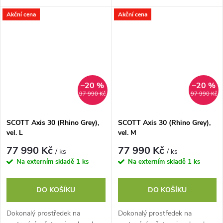
rámovou trubkou, která výrazně
SCOTT AXIS eRIDE vybaven
Akční cena
Akční cena
usnadňuje nasedání a zvyšuje
nejnovějším motorem Bosch
pocit jistoty...
Performance CX s 600Wh...
–20 %
–20 %
97 990 Kč
97 990 Kč
SCOTT Axis 30 (Rhino Grey),
SCOTT Axis 30 (Rhino Grey),
vel. L
vel. M
77 990 Kč
77 990 Kč
/ ks
/ ks
Na externím skladě
1 ks
Na externím skladě
1 ks
DO KOŠÍKU
DO KOŠÍKU
Dokonalý prostředek na
Dokonalý prostředek na