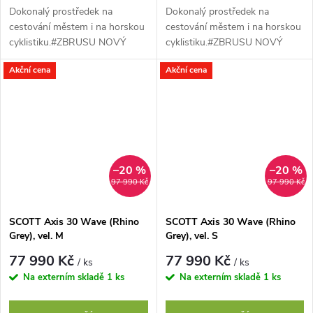
Dokonalý prostředek na
Dokonalý prostředek na
cestování městem i na horskou
cestování městem i na horskou
cyklistiku.#ZBRUSU NOVÝ
cyklistiku.#ZBRUSU NOVÝ
SCOTT AXIS eRIDE vybaven
SCOTT AXIS eRIDE vybaven
Akční cena
Akční cena
nejnovějším motorem Bosch
nejnovějším motorem Bosch
Performance CX s 600Wh...
Performance CX s 600Wh...
–20 %
–20 %
97 990 Kč
97 990 Kč
SCOTT Axis 30 Wave (Rhino
SCOTT Axis 30 Wave (Rhino
Grey), vel. M
Grey), vel. S
77 990 Kč
77 990 Kč
/ ks
/ ks
Na externím skladě
1 ks
Na externím skladě
1 ks