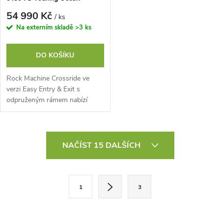
Grey/Black, vel. L
54 990 Kč
/ ks
Na externím skladě
>3 ks
DO KOŠÍKU
Rock Machine Crossride ve
verzi Easy Entry & Exit s
odpruženým rámem nabízí
jízdní vlastnosti skutečného
offroadu s pohodlím
městského cruiseru. Díky...
O
NAČÍST 15 DALŠÍCH
v
l
S
1
3
t
á
r
d