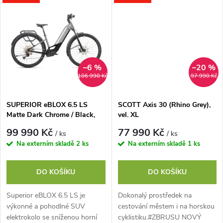
k
takže kopce,...
t
t
ů
ů
–6 %
–20 %
106 990 Kč
97 990 Kč
SUPERIOR eBLOX 6.5 LS
SCOTT Axis 30 (Rhino Grey),
Matte Dark Chrome / Black,
vel. XL
vel. 18" (M)
99 990 Kč
77 990 Kč
/ ks
/ ks
Na externím skladě
2 ks
Na externím skladě
1 ks
DO KOŠÍKU
DO KOŠÍKU
Superior eBLOX 6.5 LS je
Dokonalý prostředek na
výkonné a pohodlné SUV
cestování městem i na horskou
elektrokolo se sníženou horní
cyklistiku.#ZBRUSU NOVÝ