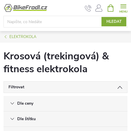
Přejít
NÁKUPNÍ
KOŠÍK
na
obsah
HLEDAT
ELEKTROKOLA
Krosová (trekingová) &
fitness elektrokola
Filtrovat
Dle ceny
Dle štítku