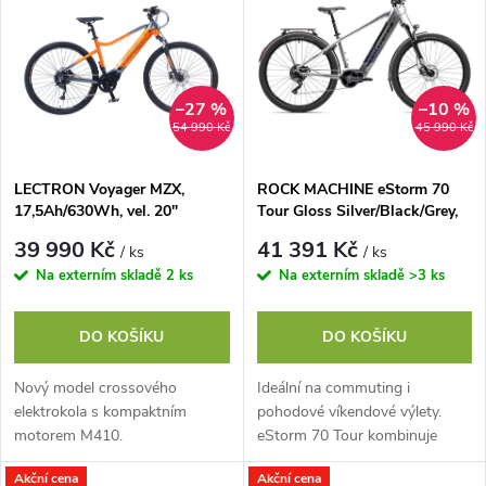
ý
Abecedně
e
p
n
i
–27 %
–10 %
54 990 Kč
45 990 Kč
í
s
p
LECTRON Voyager MZX,
ROCK MACHINE eStorm 70
17,5Ah/630Wh, vel. 20"
Tour Gloss Silver/Black/Grey,
p
vel. M
r
39 990 Kč
41 391 Kč
/ ks
/ ks
r
Na externím skladě
2 ks
Na externím skladě
>3 ks
o
o
DO KOŠÍKU
DO KOŠÍKU
d
d
Nový model crossového
Ideální na commuting i
u
elektrokola s kompaktním
pohodové víkendové výlety.
u
motorem M410.
eStorm 70 Tour kombinuje
komfortní trekingové naladění a
k
Akční cena
Akční cena
plynulou podporu Sport Drive,