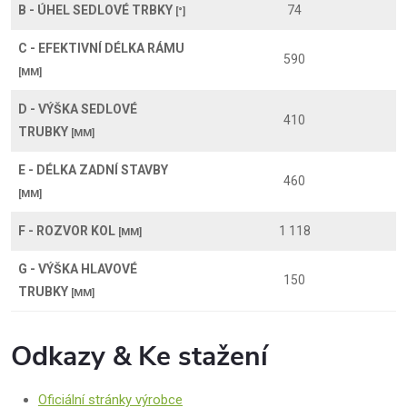
B - ÚHEL SEDLOVÉ TRBKY
74
[°]
C - EFEKTIVNÍ DÉLKA RÁMU
590
[MM]
D - VÝŠKA SEDLOVÉ
410
TRUBKY
[MM]
E - DÉLKA ZADNÍ STAVBY
460
[MM]
F - ROZVOR KOL
1 118
[MM]
G - VÝŠKA HLAVOVÉ
150
TRUBKY
[MM]
Odkazy & Ke stažení
Oficiální stránky výrobce