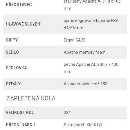
stavitelný Apache Al 31,8 x 105
PŘEDSTAVEC
mm
semiintegrované tapered FSA
HLAVOVÉ SLOŽENÍ
44/56 mm
GRIPY
Ergon GA30
SEDLO
Apache memory foam
pevná Apache Al, o 30,9 x 400
SEDLOVKA
mm
PEDÁLY
Al pogumované VP-183
ZAPLETENÁ KOLA
VELIKOST KOL
28"
PŘEDNÍ NÁBOJ
Shimano HTX505 QR