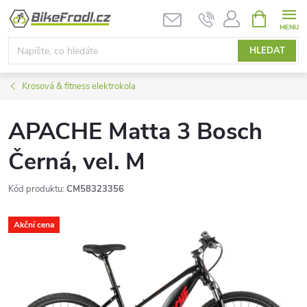
Přejít
NÁKUPNÍ
KOŠÍK
na
obsah
HLEDAT
Krosová & fitness elektrokola
APACHE Matta 3 Bosch
Černá, vel. M
Kód produktu:
CM58323356
Akční cena