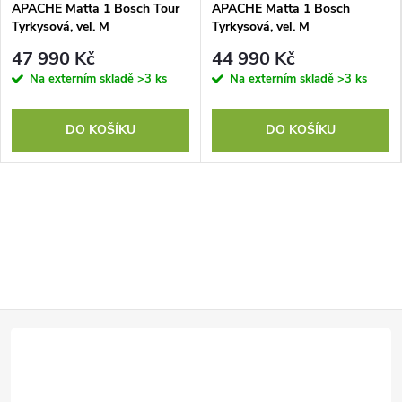
APACHE Matta 1 Bosch Tour
APACHE Matta 1 Bosch
Tyrkysová, vel. M
Tyrkysová, vel. M
47 990 Kč
44 990 Kč
Na externím skladě
>3 ks
Na externím skladě
>3 ks
DO KOŠÍKU
DO KOŠÍKU
Z
á