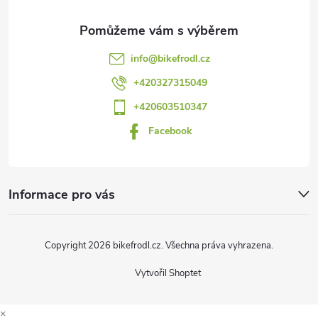
p
a
info
@
bikefrodl.cz
t
+420327315049
+420603510347
í
Facebook
Informace pro vás
Copyright 2026
bikefrodl.cz
. Všechna práva vyhrazena.
Vytvořil Shoptet
×