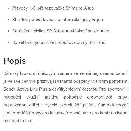
Převody 1x9, přehazovačka Shimano Altus
Stavitelný představec a anatomické gripy Ergon
Odpružená vidlice SR Suntour s blokací na korunce
Spolehlivé hydraulické kotoučové brzdy Shimano
Popis
Dámský kross s hliníkovým rámem se semiintegrovanou baterií
je ve své cenově příznivější variantě osazený kvalitním pohonem
Bosch Active Line Plus a devítirychlostní kazetou. Pro sportovní i
rekreační využití nabídne pohodlné ergonomické gripy,
odpruženou vidlici a rychlý vzorek 28“ plášťů. Samozřejmostí
jsou montážní body pro blatníky či nosič nebo pro košík na bidon
na horní trubce.