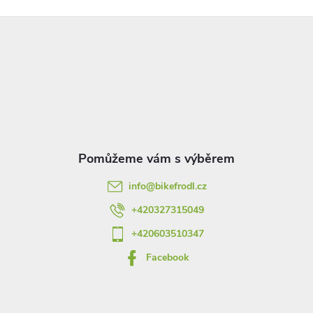
Z
á
p
a
t
info
@
bikefrodl.cz
í
+420327315049
+420603510347
Facebook