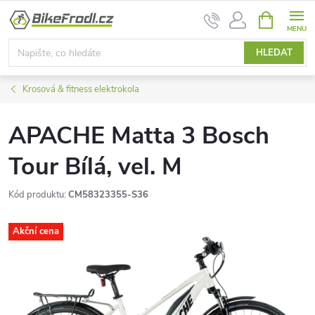
Přejít
NÁKUPNÍ
na
KOŠÍK
obsah
HLEDAT
Krosová & fitness elektrokola
APACHE Matta 3 Bosch
Tour Bílá, vel. M
Kód produktu:
CM58323355-S36
Akční cena