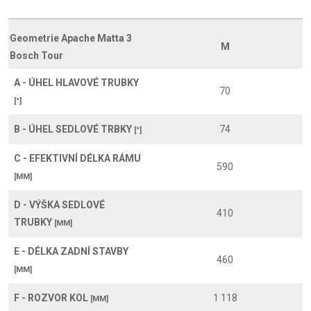
Geometrie Apache Matta 3
M
Bosch Tour
A - ÚHEL HLAVOVÉ TRUBKY
70
[°]
B - ÚHEL SEDLOVÉ TRBKY
74
[°]
C - EFEKTIVNÍ DÉLKA RÁMU
590
[MM]
D - VÝŠKA SEDLOVÉ
410
TRUBKY
[MM]
E - DÉLKA ZADNÍ STAVBY
460
[MM]
F - ROZVOR KOL
1 118
[MM]