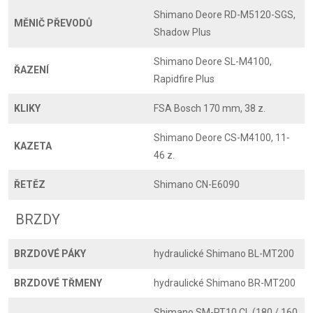
Shimano Deore RD-M5120-SGS,
MĚNIČ PŘEVODŮ
Shadow Plus
Shimano Deore SL-M4100,
ŘAZENÍ
Rapidfire Plus
KLIKY
FSA Bosch 170 mm, 38 z.
Shimano Deore CS-M4100, 11-
KAZETA
46 z.
ŘETĚZ
Shimano CN-E6090
BRZDY
BRZDOVÉ PÁKY
hydraulické Shimano BL-MT200
BRZDOVÉ TŘMENY
hydraulické Shimano BR-MT200
Shimano SM-RT10 CL (180 / 160