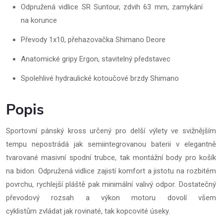
Odpružená vidlice SR Suntour, zdvih 63 mm, zamykání
na korunce
Převody 1x10, přehazovačka Shimano Deore
Anatomické gripy Ergon, stavitelný představec
Spolehlivé hydraulické kotoučové brzdy Shimano
Popis
Sportovní pánský kross určený pro delší výlety ve svižnějším
tempu nepostrádá jak semiintegrovanou baterii v elegantně
tvarované masivní spodní trubce, tak montážní body pro košík
na bidon. Odpružená vidlice zajistí komfort a jistotu na rozbitém
povrchu, rychlejší pláště pak minimální valivý odpor. Dostatečný
převodový rozsah a výkon motoru dovolí všem
cyklistům zvládat jak rovinaté, tak kopcovité úseky.