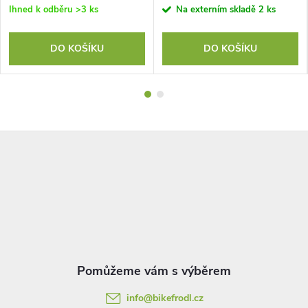
Ihned k odběru
>3 ks
Na externím skladě
2 ks
DO KOŠÍKU
DO KOŠÍKU
Z
á
p
a
t
info
@
bikefrodl.cz