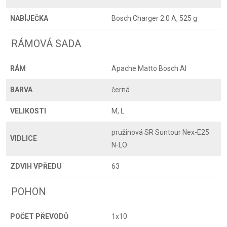
NABÍJEČKA
Bosch Charger 2.0 A, 525 g
RÁMOVÁ SADA
RÁM
Apache Matto Bosch Al
BARVA
černá
VELIKOSTI
M, L
pružinová SR Suntour Nex-E25
VIDLICE
N-LO
ZDVIH VPŘEDU
63
POHON
POČET PŘEVODŮ
1x10