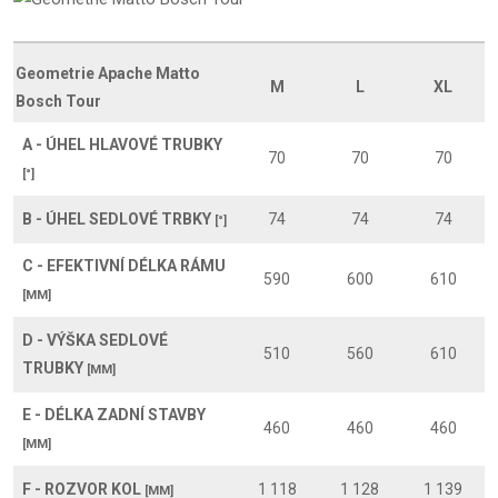
Geometrie Apache Matto
M
L
XL
Bosch Tour
A - ÚHEL HLAVOVÉ TRUBKY
70
70
70
[°]
B - ÚHEL SEDLOVÉ TRBKY
74
74
74
[°]
C - EFEKTIVNÍ DÉLKA RÁMU
590
600
610
[MM]
D - VÝŠKA SEDLOVÉ
510
560
610
TRUBKY
[MM]
E - DÉLKA ZADNÍ STAVBY
460
460
460
[MM]
F - ROZVOR KOL
1 118
1 128
1 139
[MM]