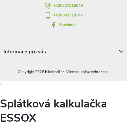
í
+420327315049
+420603510347
Facebook
Informace pro vás
Copyright 2026
bikefrodl.cz
. Všechna práva vyhrazena.
×
Splátková kalkulačka
ESSOX