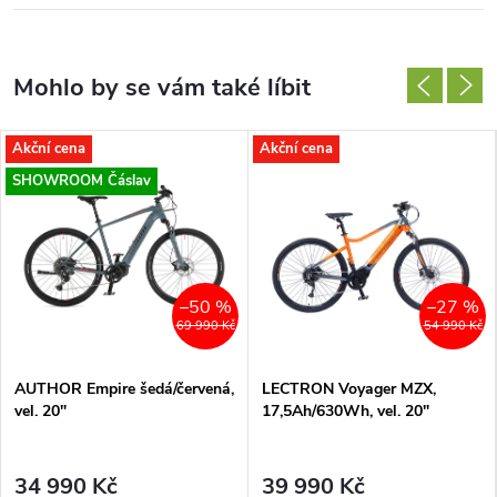
Akční cena
Akční cena
SHOWROOM Čáslav
–50 %
–27 %
69 990 Kč
54 990 Kč
AUTHOR Empire šedá/červená,
LECTRON Voyager MZX,
vel. 20"
17,5Ah/630Wh, vel. 20"
34 990 Kč
39 990 Kč