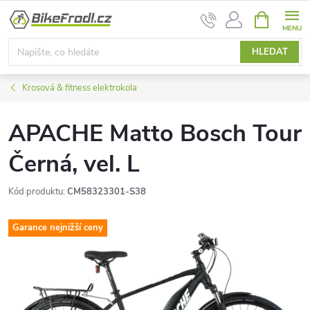
Přejít
NÁKUPNÍ
na
KOŠÍK
obsah
HLEDAT
Krosová & fitness elektrokola
APACHE Matto Bosch Tour
Černá, vel. L
Kód produktu:
CM58323301-S38
Garance nejnižší ceny