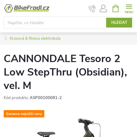
Přejít
NÁKUPNÍ
KOŠÍK
na
obsah
HLEDAT
Krosová & fitness elektrokola
CANNONDALE Tesoro 2
Low StepThru (Obsidian),
vel. M
Kód produktu:
ASP00100081-2
Garance nejnižší ceny