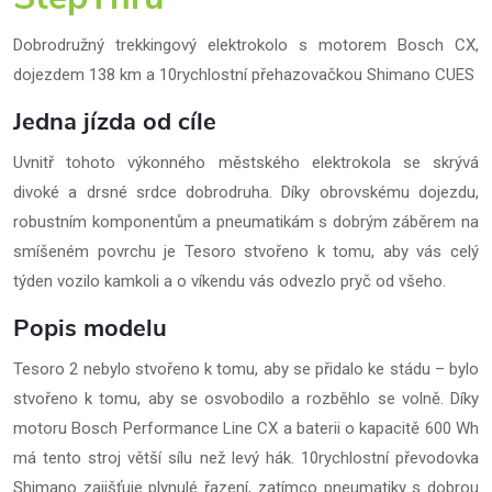
Dobrodružný trekkingový elektrokolo s motorem Bosch CX,
dojezdem 138 km a 10rychlostní přehazovačkou Shimano CUES
Jedna jízda od cíle
Uvnitř tohoto výkonného městského elektrokola se skrývá
divoké a drsné srdce dobrodruha. Díky obrovskému dojezdu,
robustním komponentům a pneumatikám s dobrým záběrem na
smíšeném povrchu je Tesoro stvořeno k tomu, aby vás celý
týden vozilo kamkoli a o víkendu vás odvezlo pryč od všeho.
Popis modelu
Tesoro 2 nebylo stvořeno k tomu, aby se přidalo ke stádu – bylo
stvořeno k tomu, aby se osvobodilo a rozběhlo se volně. Díky
motoru Bosch Performance Line CX a baterii o kapacitě 600 Wh
má tento stroj větší sílu než levý hák. 10rychlostní převodovka
Shimano zajišťuje plynulé řazení, zatímco pneumatiky s dobrou