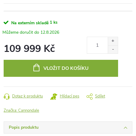
1 ks
Na externím skladě
12.8.2026
109 999 Kč
Měrná
cena:
VLOŽIT DO KOŠÍKU
Dotaz k produktu
Hlídací pes
Sdílet
Značka:
Cannondale
Popis produktu