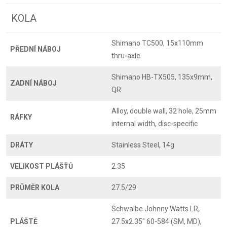
KOLA
Shimano TC500, 15x110mm
PŘEDNÍ NÁBOJ
thru-axle
Shimano HB-TX505, 135x9mm,
ZADNÍ NÁBOJ
QR
Alloy, double wall, 32 hole, 25mm
RÁFKY
internal width, disc-specific
DRÁTY
Stainless Steel, 14g
VELIKOST PLÁŠŤŮ
2.35
PRŮMĚR KOLA
27.5/29
Schwalbe Johnny Watts LR,
PLÁŠTĚ
27.5x2.35" 60-584 (SM, MD),