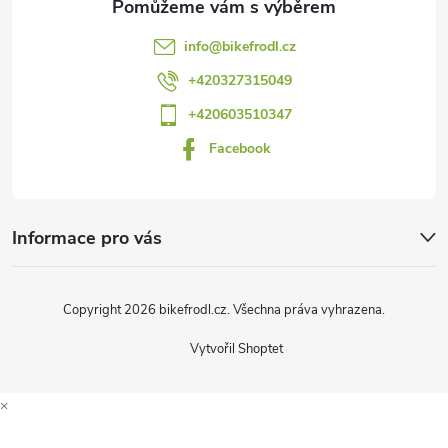
t
info
@
bikefrodl.cz
í
+420327315049
+420603510347
Facebook
Informace pro vás
Copyright 2026
bikefrodl.cz
. Všechna práva vyhrazena.
Vytvořil Shoptet
×