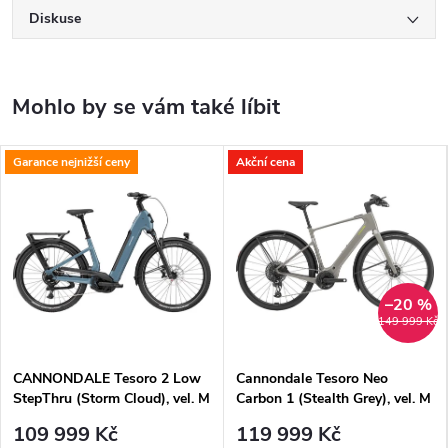
Diskuse
Garance nejnižší ceny
Akční cena
–20 %
149 999 Kč
CANNONDALE Tesoro 2 Low
Cannondale Tesoro Neo
StepThru (Storm Cloud), vel. M
Carbon 1 (Stealth Grey), vel. M
109 999 Kč
119 999 Kč