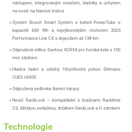
nástupem, integrovaným nosičem, blatníky a úchytem
na nosič na hlavové trubce
Systém Bosch Smart System s baterií PowerTube o
kapacitě 600 Wh a nejvýkonnějším motorem 2025
Performance Line CX s dojezdem až 138 km
Odpružená vidlice Suntour XCR34 pro horská kola s 100
mm zdvihem
Hladce řadicí a odolný 10rychlostní pohon Shimano
CUES U6000
Odpružená sedlovka tlumící nárazy
Nosič RackLock – kompatibilní s brašnami Racktime
2.0, dětskou sedačkou, držákem RackLock a U-zámkem
Technologie