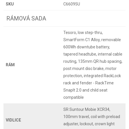
SKU
C66095U
RÁMOVÁ SADA
Tesoro, low step-thru,
SmartForm C1 Alloy, removable
600Wh downtube battery,
tapered headtube, internal cable
routing, 135mm QR hub spacing,
RÁM
post mount disc brake, motor
protection, integrated RackLock
rack and fender - RackTime
SnapIt 2.0 and child seat
compatible
SR Suntour Mobie XCR34,
100mm travel, coil with preload
VIDLICE
adjuster, lockout, crown light