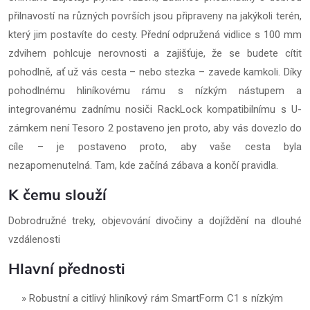
přilnavostí na různých površích jsou připraveny na jakýkoli terén,
který jim postavíte do cesty. Přední odpružená vidlice s 100 mm
zdvihem pohlcuje nerovnosti a zajišťuje, že se budete cítit
pohodlně, ať už vás cesta – nebo stezka – zavede kamkoli. Díky
pohodlnému hliníkovému rámu s nízkým nástupem a
integrovanému zadnímu nosiči RackLock kompatibilnímu s U-
zámkem není Tesoro 2 postaveno jen proto, aby vás dovezlo do
cíle – je postaveno proto, aby vaše cesta byla
nezapomenutelná. Tam, kde začíná zábava a končí pravidla.
K čemu slouží
Dobrodružné treky, objevování divočiny a dojíždění na dlouhé
vzdálenosti
Hlavní přednosti
Robustní a citlivý hliníkový rám SmartForm C1 s nízkým