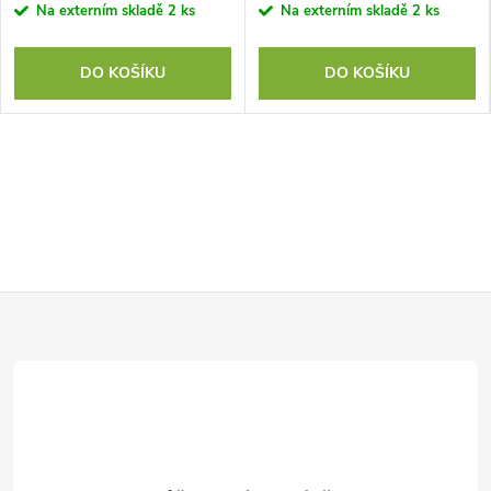
Na externím skladě
2 ks
Na externím skladě
2 ks
DO KOŠÍKU
DO KOŠÍKU
Z
á
p
a