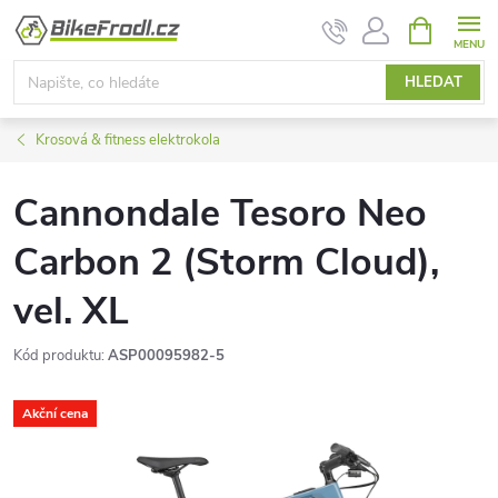
Přejít
NÁKUPNÍ
KOŠÍK
na
obsah
HLEDAT
Krosová & fitness elektrokola
Cannondale Tesoro Neo
Carbon 2 (Storm Cloud),
vel. XL
Kód produktu:
ASP00095982-5
Akční cena