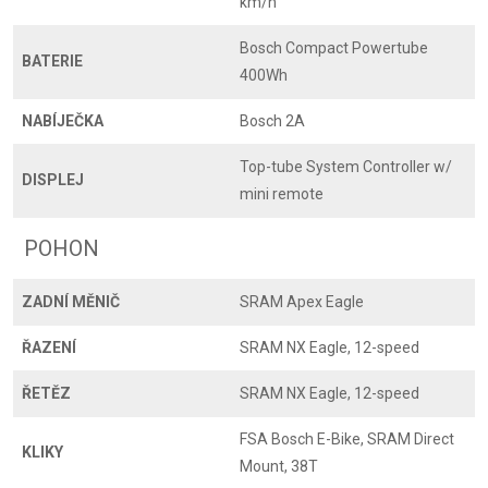
km/h
Bosch Compact Powertube
BATERIE
400Wh
NABÍJEČKA
Bosch 2A
Top-tube System Controller w/
DISPLEJ
mini remote
POHON
ZADNÍ MĚNIČ
SRAM Apex Eagle
ŘAZENÍ
SRAM NX Eagle, 12-speed
ŘETĚZ
SRAM NX Eagle, 12-speed
FSA Bosch E-Bike, SRAM Direct
KLIKY
Mount, 38T