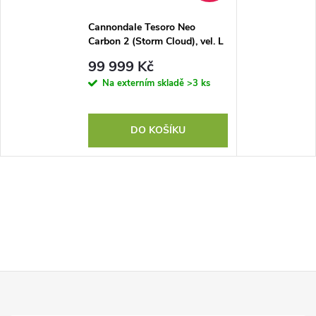
Cannondale Tesoro Neo
Carbon 2 (Storm Cloud), vel. L
99 999 Kč
Na externím skladě
>3 ks
DO KOŠÍKU
Z