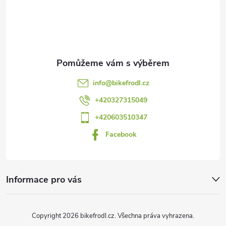
á
p
a
t
info
@
bikefrodl.cz
í
+420327315049
+420603510347
Facebook
Informace pro vás
Copyright 2026
bikefrodl.cz
. Všechna práva vyhrazena.