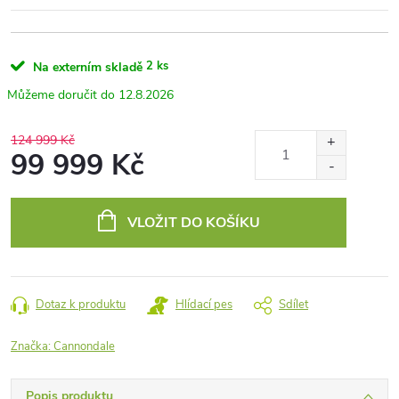
2 ks
Na externím skladě
12.8.2026
124 999 Kč
99 999 Kč
Měrná
cena:
VLOŽIT DO KOŠÍKU
Dotaz k produktu
Hlídací pes
Sdílet
Značka:
Cannondale
Popis produktu