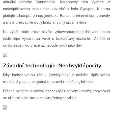
aktuální nabídky Cannondale. Karbonový rám vychází z
našešpičkového endurance závodního kola Synapse, k tomu
přidejte silnoupohonnou jednotku Bosch, prémiové komponenty
a máte překvapivě ostrý,lehký a rychlý urban e-bike.
Na výběr máte mezi skvěle vybavenoustandardní verzí nebo
ještě lépe vybavenou verzí s bezdrátovýmřazením. Ať tak či
onak, ježdění do práce už nebude nikdy jako dřív.
Závodní technologie. Neobvyklépocity.
Díky karbonovému rámu, kterývychází z našeho špičkového
modelu Synapse, se jedná o opravdu lehkéa agilní kolo.
Přesné ovládání a aktivní jezdeckápozice vám umožní pohybovat
se ulicemi s jistotou a maximálnímpohodlím.