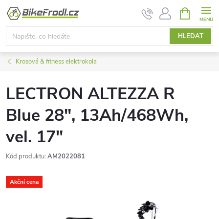
Přejít
NÁKUPNÍ
KOŠÍK
na
obsah
HLEDAT
Krosová & fitness elektrokola
LECTRON ALTEZZA R
Blue 28", 13Ah/468Wh,
vel. 17"
Kód produktu:
AM2022081
Akční cena