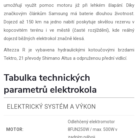
umožňují využít pomoc motoru již při lehkém šlapání. Díky
značkovým článkům Samsung má baterie dlouhou životnost.
Dojezd až 150 km na jedno nabití poskytuje skvělou rezervu v
kopcovitém terénu i ve městě (časté rozjíždění), kde reálný
dojezd běžných elektrokol značně klesá.
Altezza R je vybavena hydraulickými kotoučovými brzdami
Tektro, 21 převody Shimano Altus a odpruženou přední vidlicí.
Tabulka technických
parametrů elektrokola
ELEKTRICKÝ SYSTÉM A VÝKON
Odlehčený elektromotor
MOTOR:
8FUN250W / max. 500W v
zadním náboji