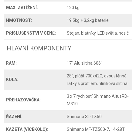
MAX. ZATÍŽENÍ:
120 kg
HMOTNOST:
19,5kg + 3,2kg baterie
PŘÍSLUŠENSTVÍ V CENĚ:
Stojan, blatníky, LED světla, nosič
HLAVNÍ KOMPONENTY
RÁM:
17" Alu slitina 6061
28", plášt 700x42C, dvoustěnné
KOLA:
ráfky s profilem, hliníková slitina
3 x 7 rychlostí Shimano AltusRD-
PŘEHAZOVAČKA:
M310
ŘAZENÍ:
Shimano SL-TX50
KAZETA (VÍCEKOLO):
Shimano MF-TZ500-7, 14-28T