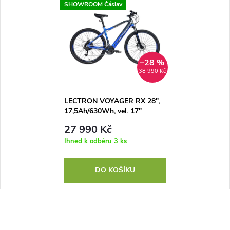
SHOWROOM Čáslav
–28 %
38 990 Kč
LECTRON VOYAGER RX 28",
17,5Ah/630Wh, vel. 17"
27 990 Kč
Ihned k odběru
3 ks
DO KOŠÍKU