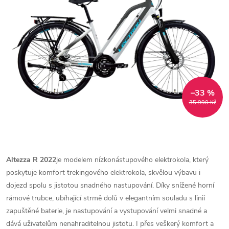
–33 %
35 990 Kč
Altezza R 2022
je modelem nízkonástupového elektrokola, který
poskytuje komfort trekingového elektrokola, skvělou výbavu i
dojezd spolu s jistotou snadného nastupování. Díky snížené horní
rámové trubce, ubíhající strmě dolů v elegantním souladu s linií
zapuštěné baterie, je nastupování a vystupování velmi snadné a
dává uživatelům nenahraditelnou jistotu. I přes veškerý komfort a