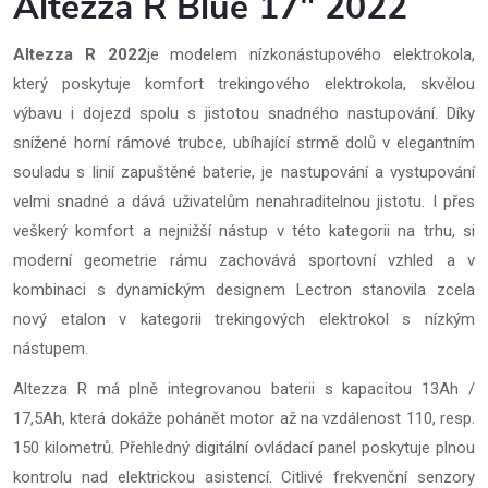
Altezza R Blue 17" 2022
Altezza R 2022
je modelem nízkonástupového elektrokola,
který poskytuje komfort trekingového elektrokola, skvělou
výbavu i dojezd spolu s jistotou snadného nastupování. Díky
snížené horní rámové trubce, ubíhající strmě dolů v elegantním
souladu s linií zapuštěné baterie, je nastupování a vystupování
velmi snadné a dává uživatelům nenahraditelnou jistotu. I přes
veškerý komfort a nejnižší nástup v této kategorii na trhu, si
moderní geometrie rámu zachovává sportovní vzhled a v
kombinaci s dynamickým designem Lectron stanovila zcela
nový etalon v kategorii trekingových elektrokol s nízkým
nástupem.
Altezza R má plně integrovanou baterii s kapacitou 13Ah /
17,5Ah, která dokáže pohánět motor až na vzdálenost 110, resp.
150 kilometrů. Přehledný digitální ovládací panel poskytuje plnou
kontrolu nad elektrickou asistencí. Citlivé frekvenční senzory