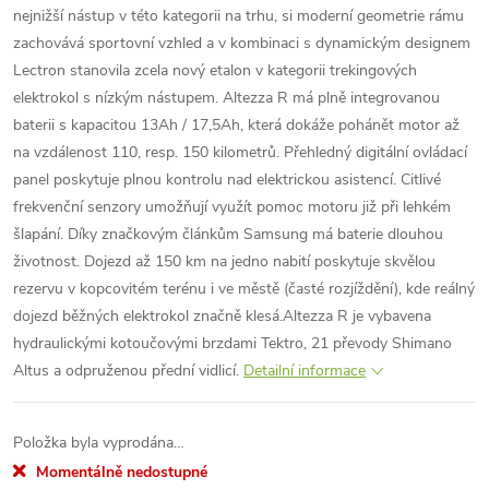
nejnižší nástup v této kategorii na trhu, si moderní geometrie rámu
zachovává sportovní vzhled a v kombinaci s dynamickým designem
Lectron stanovila zcela nový etalon v kategorii trekingových
elektrokol s nízkým nástupem.
Altezza R má plně integrovanou
baterii s kapacitou 13Ah / 17,5Ah, která dokáže pohánět motor až
na vzdálenost 110, resp. 150 kilometrů. Přehledný digitální ovládací
panel poskytuje plnou kontrolu nad elektrickou asistencí. Citlivé
frekvenční senzory umožňují využít pomoc motoru již při lehkém
šlapání. Díky značkovým článkům Samsung má baterie dlouhou
životnost. Dojezd až 150 km na jedno nabití poskytuje skvělou
rezervu v kopcovitém terénu i ve městě (časté rozjíždění), kde reálný
dojezd běžných elektrokol značně klesá.
Altezza R je vybavena
hydraulickými kotoučovými brzdami Tektro, 21 převody Shimano
Altus a odpruženou přední vidlicí.
Detailní informace
Položka byla vyprodána…
Momentálně nedostupné