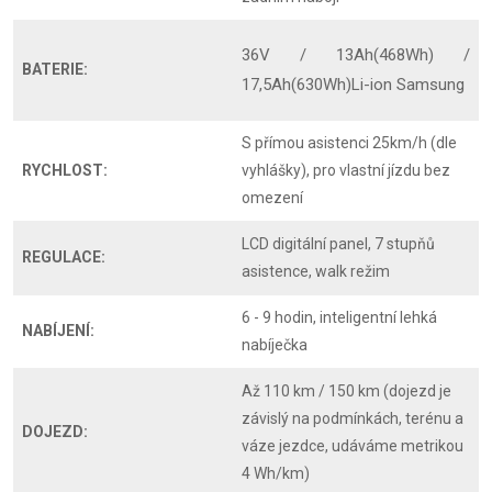
36V / 13Ah(468Wh) /
BATERIE:
17,5Ah(630Wh)Li-ion Samsung
S přímou asistenci 25km/h (dle
RYCHLOST:
vyhlášky), pro vlastní jízdu bez
omezení
LCD digitální panel, 7 stupňů
REGULACE:
asistence, walk režim
6 - 9 hodin, inteligentní lehká
NABÍJENÍ:
nabíječka
Až 110 km / 150 km (dojezd je
závislý na podmínkách, terénu a
DOJEZD:
váze jezdce, udáváme metrikou
4 Wh/km)