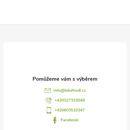
Z
á
p
a
t
info
@
bikefrodl.cz
í
+420327315049
+420603510347
Facebook