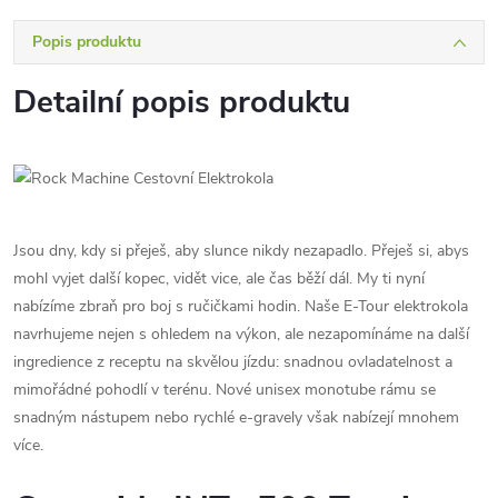
Popis produktu
Detailní popis produktu
Jsou dny, kdy si přeješ, aby slunce nikdy nezapadlo. Přeješ si, abys
mohl vyjet další kopec, vidět vice, ale čas běží dál. My ti nyní
nabízíme zbraň pro boj s ručičkami hodin. Naše E-Tour elektrokola
navrhujeme nejen s ohledem na výkon, ale nezapomínáme na další
ingredience z receptu na skvělou jízdu: snadnou ovladatelnost a
mimořádné pohodlí v terénu. Nové unisex monotube rámu se
snadným nástupem nebo rychlé e-gravely však nabízejí mnohem
více.