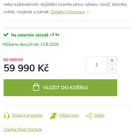
nebo každodenním dojíždění oceníte plnou výbavu: nosič, blatníky,
světla, stojánek a zámek.
Detailní informace
>3 ks
Na externím skladě
13.8.2026
82 990 Kč
59 990 Kč
Měrná
cena:
VLOŽIT DO KOŠÍKU
Dotaz k produktu
Hlídací pes
Sdílet
Značka:
Rock Machine