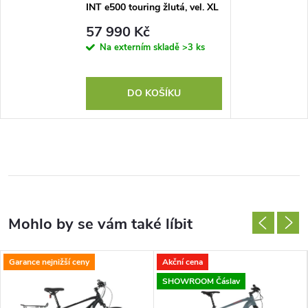
INT e500 touring žlutá, vel. XL
57 990 Kč
Na externím skladě
>3 ks
DO KOŠÍKU
Garance nejnižší ceny
Akční cena
SHOWROOM Čáslav