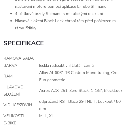
nastavení motoru pomocí aplikace E-Tube Shimano
4 pístkové brzdy Shimano s metalickými deskami
Hlavové složení Block Lock chrání rám před poškozením
rámu řídítky
SPECIFIKACE
RÁMOVÁ SADA
BARVA
lesklá radioaktivní žlutá | černá
Alloy Al-6061 T6 Custom Mono tubing, Cross
RÁM
Fun geometrie
HLAVOVÉ
Acros AZX-251, Zero Stack, 1-1/8“, BlockLock
SLOŽENÍ
odpružená RST Blaze 29 TNL-F, Lockout / 80
VIDLICE/ZDVIH
mm
VELIKOSTI
M, L, XL
E-BIKE