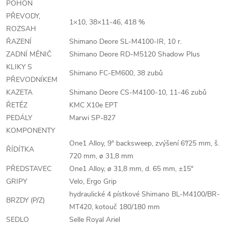
POHON
PŘEVODY,
1×10, 38×11-46, 418 %
ROZSAH
ŘAZENÍ
Shimano Deore SL-M4100-IR, 10 r.
ZADNÍ MĚNIČ
Shimano Deore RD-M5120 Shadow Plus
KLIKY S
Shimano FC-EM600, 38 zubů
PŘEVODNÍKEM
KAZETA
Shimano Deore CS-M4100-10, 11-46 zubů
ŘETĚZ
KMC X10e EPT
PEDÁLY
Marwi SP-827
KOMPONENTY
One1 Alloy, 9° backsweep, zvýšení 6°/25 mm, š.
ŘÍDÍTKA
720 mm, ø 31,8 mm
PŘEDSTAVEC
One1 Alloy, ø 31,8 mm, d. 65 mm, ±15°
GRIPY
Velo, Ergo Grip
hydraulické 4 pístkové Shimano BL-M4100/BR-
BRZDY (P/Z)
MT420, kotouč 180/180 mm
SEDLO
Selle Royal Ariel