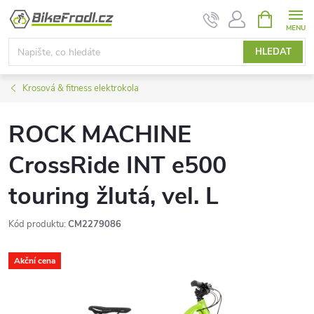
Přejít
NÁKUPNÍ
KOŠÍK
na
obsah
HLEDAT
Krosová & fitness elektrokola
ROCK MACHINE
CrossRide INT e500
touring žlutá, vel. L
Kód produktu:
CM2279086
Akční cena