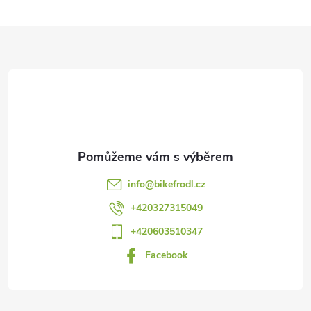
Z
á
p
a
t
info
@
bikefrodl.cz
í
+420327315049
+420603510347
Facebook