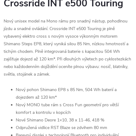
Crossride INT e500 Touring
Nový unisex model na Mono rámu pro snadný nástup, pohodlnou
jízdu a snadné ovládání. Crossride INT e500 Touring je plně
vybavený elektro cross s novým vysoce výkonným motorem
Shimano Steps EP8, který vyniká silou 85 Nm, nízkou hmotností a
tichým chodem. Plně integrovaná baterie s kapacitou 504 Wh
zajišťuje dojezd až 120 km*. Při dlouhých výletech po cyklostezkách
nebo každodenním dojíždění oceníte plnou výbavu: nosič, blatníky,
světla, stojánek a zámek.
Nový pohon Shimano EP8 s 85 Nm, 504 Wh baterií a
dojezdem až 120 km*
Nový MONO tube rám s Cross Fun geometrií pro větší
komfort a kontrolu v kopcích
Nové Shimano Deore 1×10, 38 x 11-46, 418 %
Odpružená vidlice RST Blaze se zdvihem 80 mm
Barevný displej s technologií Bluetooth pro individuální