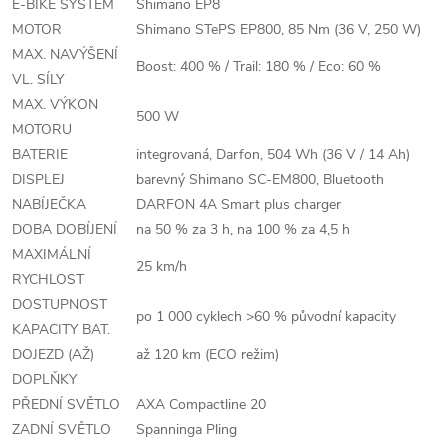
E-BIKE SYSTEM
Shimano EP8
MOTOR
Shimano STePS EP800, 85 Nm (36 V, 250 W)
MAX. NAVÝŠENÍ
Boost: 400 % / Trail: 180 % / Eco: 60 %
VL. SÍLY
MAX. VÝKON
500 W
MOTORU
BATERIE
integrovaná, Darfon, 504 Wh (36 V / 14 Ah)
DISPLEJ
barevný Shimano SC-EM800, Bluetooth
NABÍJEČKA
DARFON 4A Smart plus charger
DOBA DOBÍJENÍ
na 50 % za 3 h, na 100 % za 4,5 h
MAXIMÁLNÍ
25 km/h
RYCHLOST
DOSTUPNOST
po 1 000 cyklech >60 % původní kapacity
KAPACITY BAT.
DOJEZD (AŽ)
až 120 km (ECO režim)
DOPLŇKY
PŘEDNÍ SVĚTLO
AXA Compactline 20
ZADNÍ SVĚTLO
Spanninga Pling