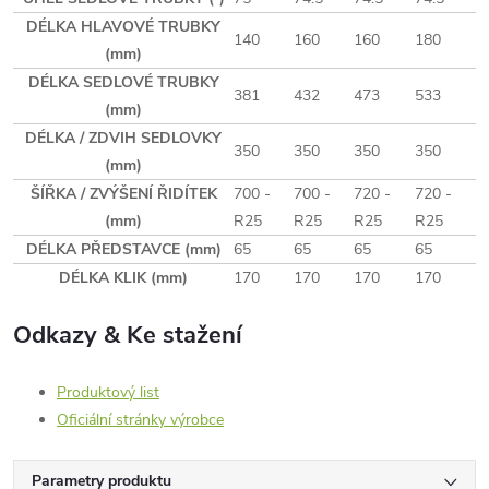
DÉLKA HLAVOVÉ TRUBKY
140
160
160
180
(mm)
DÉLKA SEDLOVÉ TRUBKY
381
432
473
533
(mm)
DÉLKA / ZDVIH SEDLOVKY
350
350
350
350
(mm)
ŠÍŘKA / ZVÝŠENÍ ŘIDÍTEK
700 -
700 -
720 -
720 -
(mm)
R25
R25
R25
R25
DÉLKA PŘEDSTAVCE (mm)
65
65
65
65
DÉLKA KLIK (mm)
170
170
170
170
Odkazy & Ke stažení
Produktový list
Oficiální stránky výrobce
Parametry produktu