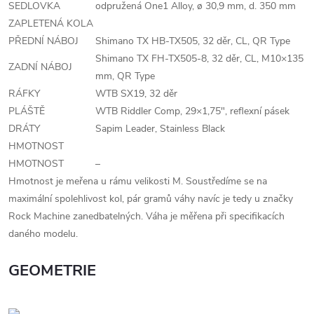
SEDLOVKA
odpružená One1 Alloy, ø 30,9 mm, d. 350 mm
ZAPLETENÁ KOLA
PŘEDNÍ NÁBOJ
Shimano TX HB-TX505, 32 děr, CL, QR Type
Shimano TX FH-TX505-8, 32 děr, CL, M10×135
ZADNÍ NÁBOJ
mm, QR Type
RÁFKY
WTB SX19, 32 děr
PLÁŠTĚ
WTB Riddler Comp, 29×1,75", reflexní pásek
DRÁTY
Sapim Leader, Stainless Black
HMOTNOST
HMOTNOST
–
Hmotnost je meřena u rámu velikosti M. Soustředíme se na
maximální spolehlivost kol, pár gramů váhy navíc je tedy u značky
Rock Machine zanedbatelných. Váha je měřena při specifikacích
daného modelu.
GEOMETRIE