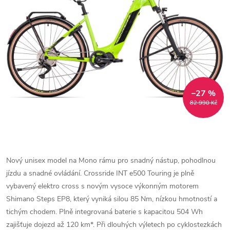
–27 %
82 990 Kč
Nový unisex model na Mono rámu pro snadný nástup, pohodlnou
jízdu a snadné ovládání. Crossride INT e500 Touring je plně
vybavený elektro cross s novým vysoce výkonným motorem
Shimano Steps EP8, který vyniká silou 85 Nm, nízkou hmotností a
tichým chodem. Plně integrovaná baterie s kapacitou 504 Wh
zajišťuje dojezd až 120 km*. Při dlouhých výletech po cyklostezkách