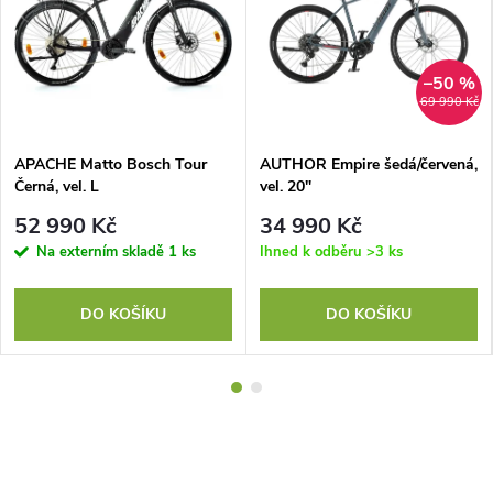
–50 %
69 990 Kč
APACHE Matto Bosch Tour
AUTHOR Empire šedá/červená,
Černá, vel. L
vel. 20"
52 990 Kč
34 990 Kč
Na externím skladě
1 ks
Ihned k odběru
>3 ks
DO KOŠÍKU
DO KOŠÍKU