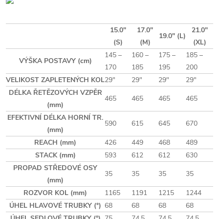
15.0"
17.0"
21.0"
19.0" (L)
(S)
(M)
(XL)
145 –
160 –
175 –
185 –
VÝŠKA POSTAVY (cm)
170
185
195
200
VELIKOST ZAPLETENÝCH KOL
29"
29"
29"
29"
DÉLKA ŘETĚZOVÝCH VZPĚR
465
465
465
465
(mm)
EFEKTIVNÍ DÉLKA HORNÍ TR.
590
615
645
670
(mm)
REACH (mm)
426
449
468
489
STACK (mm)
593
612
612
630
PROPAD STŘEDOVÉ OSY
35
35
35
35
(mm)
ROZVOR KOL (mm)
1165
1191
1215
1244
ÚHEL HLAVOVÉ TRUBKY (°)
68
68
68
68
ÚHEL SEDLOVÉ TRUBKY (°)
75
74.5
74.5
74.5