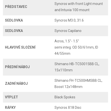
Syncros with front Light mount
PŘEDSTAVEC
and Intuvia 100 mount
SEDLOVKA
Syncros M3.0, 31.6
SEDLOVKA
Syncros Capilano
Acros, 1.5"- 1.5"
HLAVOVÉ SLOŽENÍ
semi integ. OD 50/61mm, ID
44/55mm
Shimano HB-TC50015BB CL,
PŘEDNÍ NÁBOJ
15x110mm
Shimano FH-TC500HMSBB CL,
ZADNÍ NÁBOJ
Boost 12x148mm
VÝPLET
Black Spokes
RÁFKY
Syncros X18 Disc