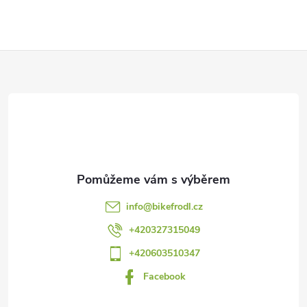
Z
á
p
a
t
info
@
bikefrodl.cz
í
+420327315049
+420603510347
Facebook