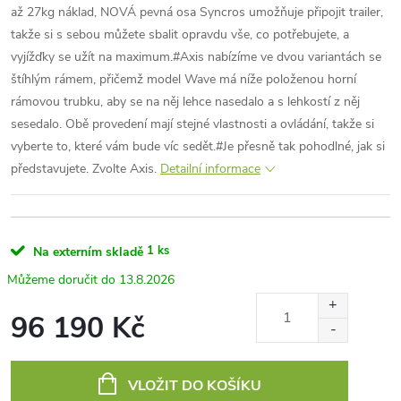
až 27kg náklad, NOVÁ pevná osa Syncros umožňuje připojit trailer,
takže si s sebou můžete sbalit opravdu vše, co potřebujete, a
vyjížďky se užít na maximum.#Axis nabízíme ve dvou variantách se
štíhlým rámem, přičemž model Wave má níže položenou horní
rámovou trubku, aby se na něj lehce nasedalo a s lehkostí z něj
sesedalo. Obě provedení mají stejné vlastnosti a ovládání, takže si
vyberte to, které vám bude víc sedět.#Je přesně tak pohodlné, jak si
představujete. Zvolte Axis.
Detailní informace
1 ks
Na externím skladě
13.8.2026
96 190 Kč
Měrná
cena:
VLOŽIT DO KOŠÍKU