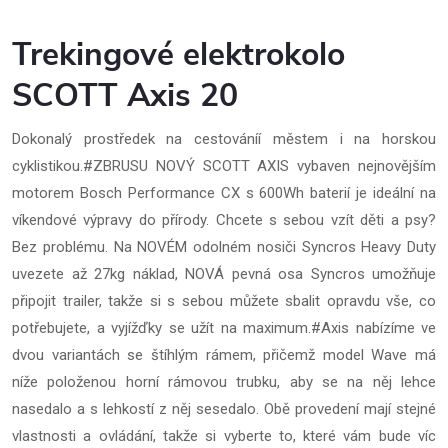
Trekingové elektrokolo
SCOTT Axis 20
Dokonalý prostředek na cestováníí městem i na horskou
cyklistikou.#ZBRUSU NOVÝ SCOTT AXIS vybaven nejnovějším
motorem Bosch Performance CX s 600Wh baterií je ideální na
víkendové výpravy do přírody. Chcete s sebou vzít děti a psy?
Bez problému. Na NOVÉM odolném nosiči Syncros Heavy Duty
uvezete až 27kg náklad, NOVÁ pevná osa Syncros umožňuje
připojit trailer, takže si s sebou můžete sbalit opravdu vše, co
potřebujete, a vyjížďky se užít na maximum.#Axis nabízíme ve
dvou variantách se štíhlým rámem, přičemž model Wave má
níže položenou horní rámovou trubku, aby se na něj lehce
nasedalo a s lehkostí z něj sesedalo. Obě provedení mají stejné
vlastnosti a ovládání, takže si vyberte to, které vám bude víc