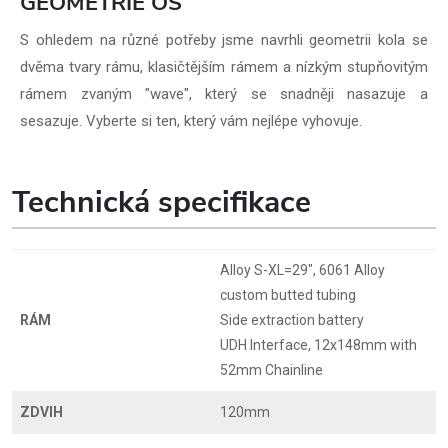
GEOMETRIE OS
S ohledem na různé potřeby jsme navrhli geometrii kola se
dvěma tvary rámu, klasičtějším rámem a nízkým stupňovitým
rámem zvaným "wave", který se snadněji nasazuje a
sesazuje. Vyberte si ten, který vám nejlépe vyhovuje.
Technická specifikace
Alloy S-XL=29", 6061 Alloy
custom butted tubing
RÁM
Side extraction battery
UDH Interface, 12x148mm with
52mm Chainline
ZDVIH
120mm