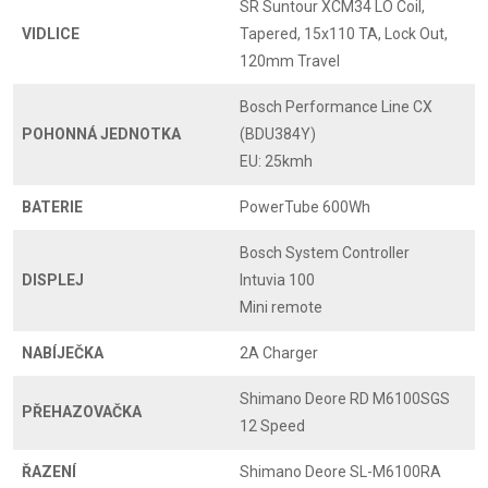
SR Suntour XCM34 LO Coil,
VIDLICE
Tapered, 15x110 TA, Lock Out,
120mm Travel
Bosch Performance Line CX
POHONNÁ JEDNOTKA
(BDU384Y)
EU: 25kmh
BATERIE
PowerTube 600Wh
Bosch System Controller
DISPLEJ
Intuvia 100
Mini remote
NABÍJEČKA
2A Charger
Shimano Deore RD M6100SGS
PŘEHAZOVAČKA
12 Speed
ŘAZENÍ
Shimano Deore SL-M6100RA