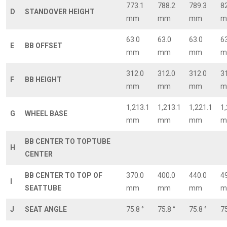
773.1
788.2
789.3
8
D
STANDOVER HEIGHT
mm
mm
mm
m
63.0
63.0
63.0
6
E
BB OFFSET
mm
mm
mm
m
312.0
312.0
312.0
3
F
BB HEIGHT
mm
mm
mm
m
1,213.1
1,213.1
1,221.1
1
G
WHEEL BASE
mm
mm
mm
m
BB CENTER TO TOPTUBE
H
CENTER
BB CENTER TO TOP OF
370.0
400.0
440.0
4
I
SEATTUBE
mm
mm
mm
m
J
SEAT ANGLE
75.8 °
75.8 °
75.8 °
75