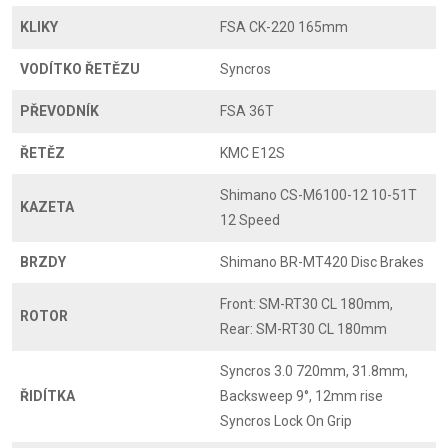
KLIKY
FSA CK-220 165mm
VODÍTKO ŘETĚZU
Syncros
PŘEVODNÍK
FSA 36T
ŘETĚZ
KMC E12S
Shimano CS-M6100-12 10-51T
KAZETA
12 Speed
BRZDY
Shimano BR-MT420 Disc Brakes
Front: SM-RT30 CL 180mm,
ROTOR
Rear: SM-RT30 CL 180mm
Syncros 3.0 720mm, 31.8mm,
ŘIDÍTKA
Backsweep 9°, 12mm rise
Syncros Lock On Grip