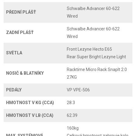
Schwalbe Advancer 60-622
PŘEDNÍ PLÁŠŤ
Wired
Schwalbe Advancer 60-622
ZADNÍ PLÁŠŤ
Wired
Front Lezyne Hecto E65
SVĚTLA
Rear Super Bright Lezyne Light
Racktime Micro Rack SnapIt 2.0
NOSIČ & BLATNÍKY
27KG
PEDÁLY
VP VPE-506
HMOTNOST V KG (CCA)
28.3
HMOTNOST V LB (CCA)
62.39
160kg
MAX. SYSTÉMOVÁ
Celková hmotnost zahrnuje kolo,