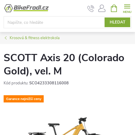
Přejít
NÁKUPNÍ
KOŠÍK
na
obsah
HLEDAT
Krosová & fitness elektrokola
SCOTT Axis 20 (Colorado
Gold), vel. M
Kód produktu:
SCO4233308116008
Garance nejnižší ceny