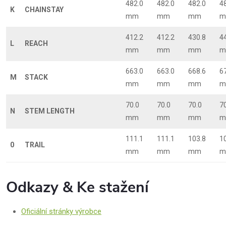
482.0
482.0
482.0
4
K
CHAINSTAY
mm
mm
mm
m
412.2
412.2
430.8
4
L
REACH
mm
mm
mm
m
663.0
663.0
668.6
6
M
STACK
mm
mm
mm
m
70.0
70.0
70.0
7
N
STEM LENGTH
mm
mm
mm
m
111.1
111.1
103.8
1
0
TRAIL
mm
mm
mm
m
Odkazy & Ke stažení
Oficiální stránky výrobce