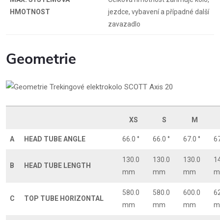
HMOTNOST
jezdce, vybavení a případné další
zavazadlo
Geometrie
XS
S
M
A
HEAD TUBE ANGLE
66.0 °
66.0 °
67.0 °
67
130.0
130.0
130.0
1
B
HEAD TUBE LENGTH
mm
mm
mm
m
580.0
580.0
600.0
6
C
TOP TUBE HORIZONTAL
mm
mm
mm
m