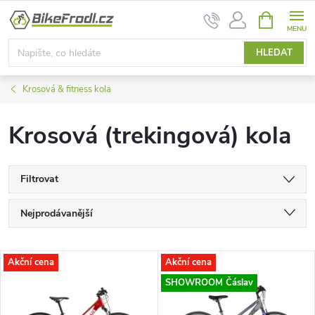
Přejít
NÁKUPNÍ
na
KOŠÍK
obsah
HLEDAT
Krosová & fitness kola
Krosová (trekingová) kola
Filtrovat
Ř
Nejprodávanější
a
Nejlevnější
V
Akční cena
Akční cena
Nejdražší
z
SHOWROOM Čáslav
ý
Abecedně