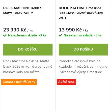
ROCK MACHINE Rokk SL
ROCK MACHINE Crossride
Matte Black, vel. M
300 Gloss Silver/Black/Grey,
vel. L
23 990 Kč
13 990 Kč
/ ks
/ ks
Na externím skladě
>3 ks
Na externím skladě
>3 ks
DO KOŠÍKU
DO KOŠÍKU
Rock Machine Rokk SL Matte
Pohodlné crossové kolo na
Black 2026 je rychlé a pohodlné
každodenní ježdění, commuting
krosové kolo pro město,
i víkendové výlety. Crossride
cyklostezky i víkendové výlety.
300 kombinuje snadno
Garance nejnižší ceny
Akční cena
Lehký hliníkový rám, 28" kola
ovladatelný hliníkový rám a
a...
Cross Fun...