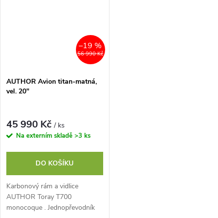
–19 %
56 990 Kč
AUTHOR Avion titan-matná,
vel. 20"
45 990 Kč
/ ks
Na externím skladě
>3 ks
DO KOŠÍKU
Karbonový rám a vidlice
AUTHOR Toray T700
monocoque . Jednopřevodník