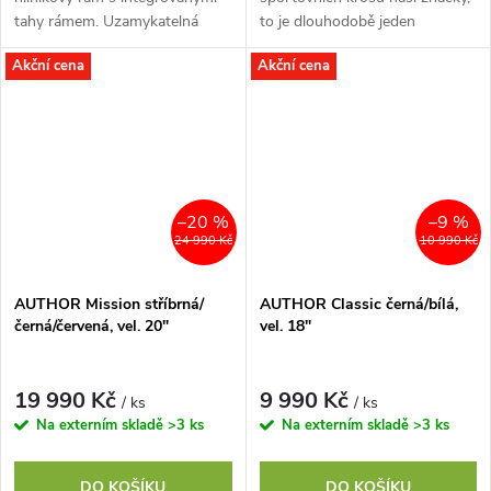
tahy rámem. Uzamykatelná
to je dlouhodobě jeden
vidlice RST Vita TnL. Kliky s
z nejoblíbenějších modelů -
Akční cena
Akční cena
převodníky, řazení a měniče
Author Airline. Klasický
SHIMANO CUES, 18...
představitel nové...
–20 %
–9 %
24 990 Kč
10 990 Kč
AUTHOR Mission stříbrná/
AUTHOR Classic černá/bílá,
černá/červená, vel. 20"
vel. 18"
19 990 Kč
9 990 Kč
/ ks
/ ks
Na externím skladě
>3 ks
Na externím skladě
>3 ks
DO KOŠÍKU
DO KOŠÍKU