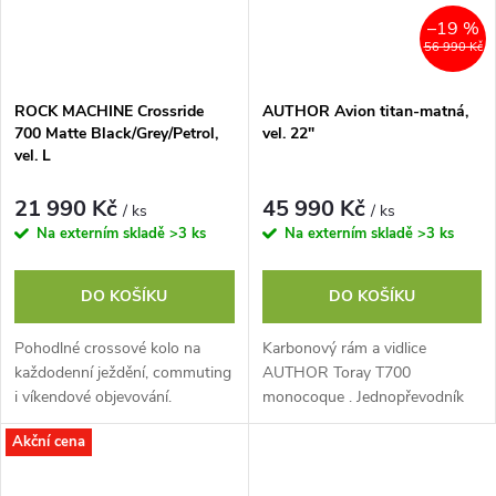
–19 %
56 990 Kč
ROCK MACHINE Crossride
AUTHOR Avion titan-matná,
700 Matte Black/Grey/Petrol,
vel. 22"
vel. L
21 990 Kč
45 990 Kč
/ ks
/ ks
Na externím skladě
>3 ks
Na externím skladě
>3 ks
DO KOŠÍKU
DO KOŠÍKU
Pohodlné crossové kolo na
Karbonový rám a vidlice
každodenní ježdění, commuting
AUTHOR Toray T700
i víkendové objevování.
monocoque . Jednopřevodník
Crossride 700 kombinuje
se 42 zuby a řadící komponenty
Akční cena
snadno ovladatelný hliníkový
SHIMANO CUES, 11 rychlostí.
rám a Cross Fun...
Univerzální lehké...