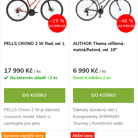
e
p
n
i
–25 %
–46 %
23 990 Kč
12 990 Kč
í
s
p
PELLS CRONO 2 W Red, vel. L
AUTHOR Thema stříbrná-
matná/fialová, vel. 19"
p
r
r
17 990 Kč
6 990 Kč
/ ks
/ ks
o
Na externím skladě
>3 ks
Ihned k odběru
2 ks
o
d
DO KOŠÍKU
DO KOŠÍKU
d
u
PELLS Crono 2 W je dámský
Dámský duralový rám |
u
crossový model, který si
Komponenty SHIMANO
k
zamilujete pro jeho
Tourney | Komfortní sedlo
k
univerzálnost. Ve městě oceníte
AUTHOR Noble
Garance nejnižší ceny
Akční cena
úchyty pro montáž