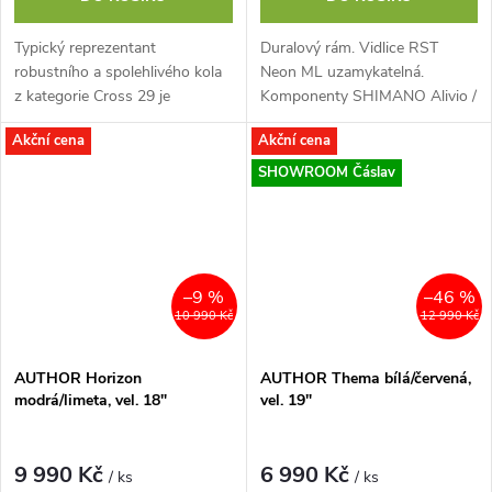
Typický reprezentant
Duralový rám. Vidlice RST
robustního a spolehlivého kola
Neon ML uzamykatelná.
z kategorie Cross 29 je
Komponenty SHIMANO Alivio /
postaven na 3× zeslabovaném
Acera.
Akční cena
Akční cena
duralovém rámu a olejové
uzamykatelné odpružené...
SHOWROOM Čáslav
–9 %
–46 %
10 990 Kč
12 990 Kč
AUTHOR Horizon
AUTHOR Thema bílá/červená,
modrá/limeta, vel. 18"
vel. 19"
9 990 Kč
6 990 Kč
/ ks
/ ks