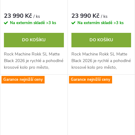
23 990 Kč
23 990 Kč
/ ks
/ ks
Na externím skladě
>3 ks
Na externím skladě
>3 ks
DO KOŠÍKU
DO KOŠÍKU
Rock Machine Rokk SL Matte
Rock Machine Rokk SL Matte
Black 2026 je rychlé a pohodlné
Black 2026 je rychlé a pohodlné
krosové kolo pro město,
krosové kolo pro město,
cyklostezky i víkendové výlety.
cyklostezky i víkendové výlety.
Garance nejnižší ceny
Garance nejnižší ceny
Lehký hliníkový rám, 28" kola
Lehký hliníkový rám, 28" kola
a...
a...