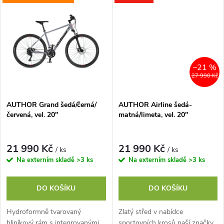
t
t
příslušenství – stojan, nosič,...
ů
ů
–21 %
27 990 Kč
AUTHOR Grand šedá/černá/
AUTHOR Airline šedá-
červená, vel. 20"
matná/limeta, vel. 20"
21 990 Kč
21 990 Kč
/ ks
/ ks
Na externím skladě
>3 ks
Na externím skladě
>3 ks
DO KOŠÍKU
DO KOŠÍKU
Hydroformně tvarovaný
Zlatý střed v nabídce
hliníkový rám s integrovanými
sportovních krosů naší značky,