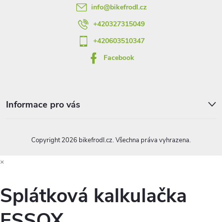
v
info
@
bikefrodl.cz
í
k
+420327315049
y
+420603510347
Facebook
v
ý
p
Informace pro vás
i
s
Copyright 2026
bikefrodl.cz
. Všechna práva vyhrazena.
u
×
Splátková kalkulačka
ESSOX