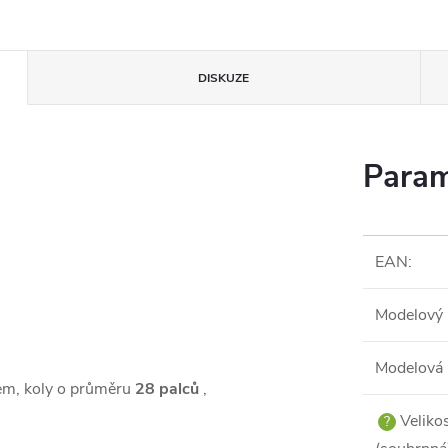
DISKUZE
Param
EAN
:
Modelový 
Modelová 
em, koly o průměru
28 palců
,
Veliko
?