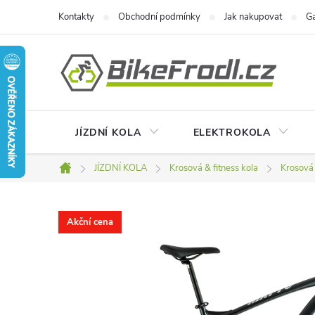
Přejít
Kontakty
Obchodní podmínky
Jak nakupovat
Ga
na
obsah
JÍZDNÍ KOLA
ELEKTROKOLA
JÍZDNÍ KOLA
Krosová & fitness kola
Krosová 
Domů
Akční cena