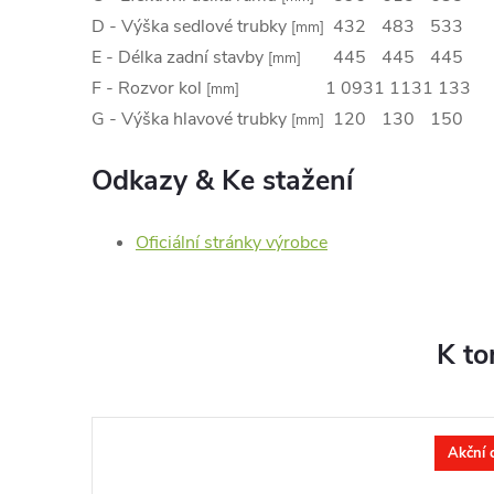
D - Výška sedlové trubky
432
483
533
[mm]
E - Délka zadní stavby
445
445
445
[mm]
F - Rozvor kol
1 093
1 113
1 133
[mm]
G - Výška hlavové trubky
120
130
150
[mm]
Odkazy & Ke stažení
Oficiální stránky výrobce
K to
Akční 