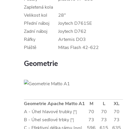
Zapletená kola
Velikost kol
28"
Přední náboj
Joytech D761SE
Zadní náboj
Joytech D762
Ráfky
Artemis DO3
Pláště
Mitas Flash 42-622
Geometrie
Geometrie Apache Matto A1
M
L
XL
A - Úhel hlavové trubky
70
70
70
[°]
B - Úhel sedlové trbky
73
73
73
[°]
C - Efektivní délka rámu
596
615
635
[mm]