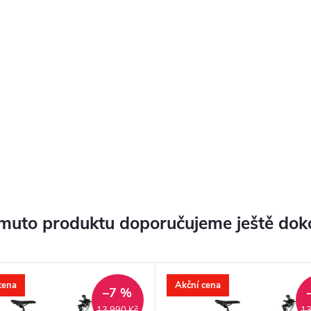
muto produktu doporučujeme ještě dok
cena
Akční cena
–7 %
13 990 Kč
13