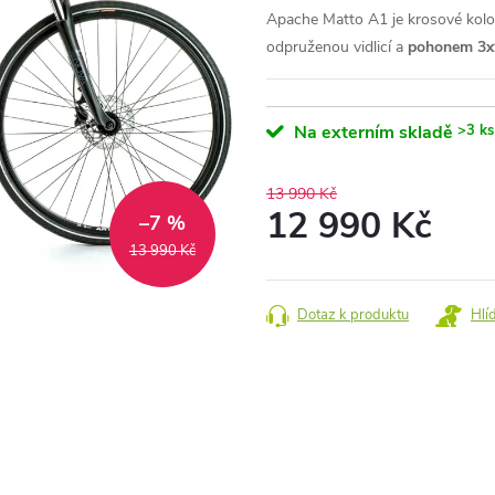
Apache Matto A1 je krosové kolo
odpruženou vidlicí a
pohonem 3x
Na externím skladě
>3 ks
13 990 Kč
12 990 Kč
–7 %
13 990 Kč
Měrná
cena:
Dotaz k produktu
Hlí