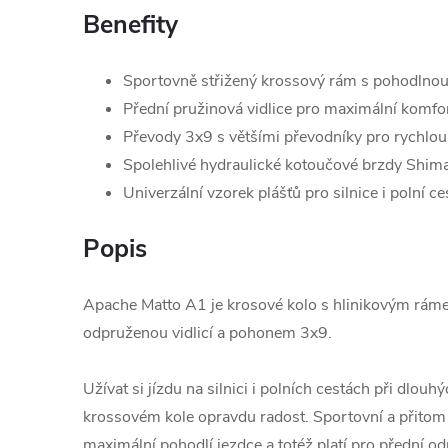
Benefity
Sportovně střižený krossový rám s pohodlnou
Přední pružinová vidlice pro maximální komfo
Převody 3x9 s většími převodníky pro rychlou
Spolehlivé hydraulické kotoučové brzdy Shim
Univerzální vzorek plášťů pro silnice i polní ce
Popis
Apache Matto A1 je krosové kolo s hlinikovým ráme
odpruženou vidlicí a pohonem 3x9.
Užívat si jízdu na silnici i polních cestách při dlou
krossovém kole opravdu radost. Sportovní a přitom
maximální pohodlí jezdce a totéž platí pro přední o