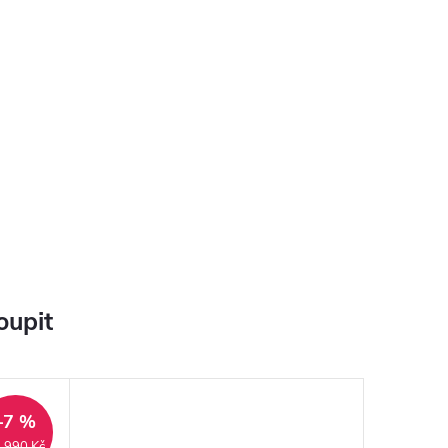
oupit
–7 %
 990 Kč