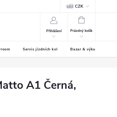
CZK
tody
NÁKUPNÍ
KOŠÍK
Prázdný košík
Přihlášení
wroom
Servis jízdních kol
Bazar & výkup jízdních 
tto A1 Černá,