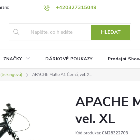
+420327315049
rance nejnižší ceny!
Podmínky ochrany osobních údajů
Platební me
HLEDAT
ZNAČKY
DÁRKOVÉ POUKAZY
Prodejní Sho
(trekingová)
APACHE Matto A1 Černá, vel. XL
APACHE Ma
vel. XL
Kód produktu:
CM28322703