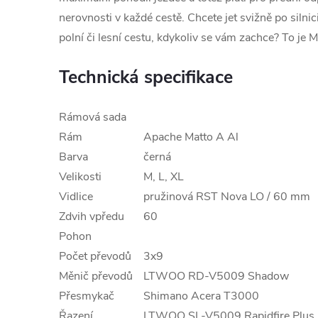
nerovnosti v každé cestě. Chcete jet svižně po silni
polní či lesní cestu, kdykoliv se vám zachce? To je
Technická specifikace
Rámová sada
Rám
Apache Matto A Al
Barva
černá
Velikosti
M, L, XL
Vidlice
pružinová RST Nova LO / 60 mm
Zdvih vpředu
60
Pohon
Počet převodů
3x9
Měnič převodů
LTWOO RD-V5009 Shadow
Přesmykač
Shimano Acera T3000
Řazení
LTWOO SL-V5009 Rapidfire Plus