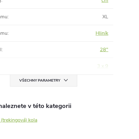
)
:
cm
rámu
:
XL
rámu
:
Hliník
l
:
28"
3 x 9
VŠECHNY PARAMETRY
aleznete v této kategorii
(trekingová) kola