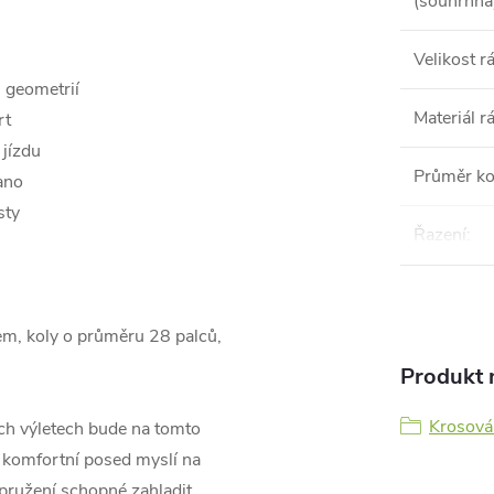
(souhrnná
Velikost 
 geometrií
Materiál 
rt
 jízdu
Průměr ko
ano
sty
Řazení
:
m, koly o průměru 28 palců,
Produkt n
Krosová 
hých výletech bude na tomto
 komfortní posed myslí na
dpružení schopné zahladit