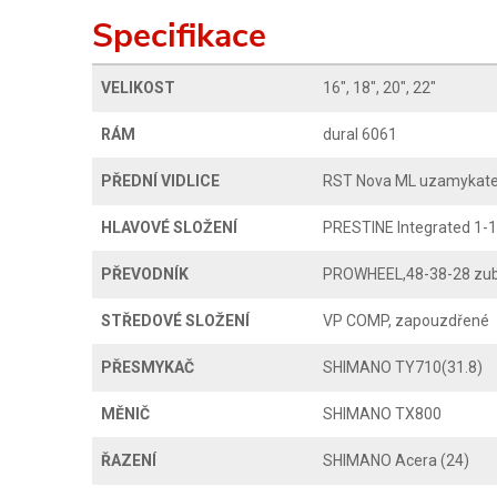
Specifikace
VELIKOST
16", 18", 20", 22"
RÁM
dural 6061
PŘEDNÍ VIDLICE
RST Nova ML uzamykate
HLAVOVÉ SLOŽENÍ
PRESTINE Integrated 1-1
PŘEVODNÍK
PROWHEEL,48-38-28 zubů
STŘEDOVÉ SLOŽENÍ
VP COMP, zapouzdřené
PŘESMYKAČ
SHIMANO TY710(31.8)
MĚNIČ
SHIMANO TX800
ŘAZENÍ
SHIMANO Acera (24)