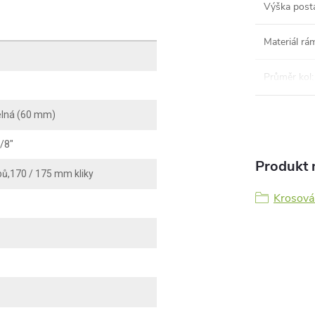
Výška post
Materiál rá
Průměr kol
:
lná (60 mm)
/8"
Produkt n
,170 / 175 mm kliky
Krosová 