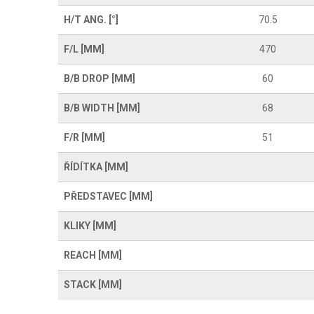
H/T ANG. [°]
70.5
F/L [MM]
470
B/B DROP [MM]
60
B/B WIDTH [MM]
68
F/R [MM]
51
ŘÍDÍTKA [MM]
PŘEDSTAVEC [MM]
KLIKY [MM]
REACH [MM]
STACK [MM]