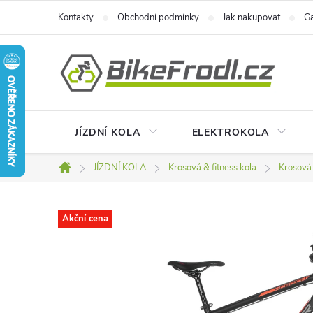
Přejít
Kontakty
Obchodní podmínky
Jak nakupovat
Ga
na
obsah
JÍZDNÍ KOLA
ELEKTROKOLA
JÍZDNÍ KOLA
Krosová & fitness kola
Krosová 
Domů
Akční cena