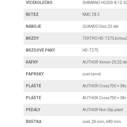
VÍCEKOLEČKO
SHIMANO HG200-8,12-32
ŘETĚZ
KMC Z8.3
NÁBOJE
QUANDO Disc,32 děr
BRZDY
TEKTRO HD-T275,kotoučo
BRZDOVÉ PÁKY
HD-T275
RÁFKY
AUTHOR Xenon 29,32 dě
PAPRSKY
ocel černé
PLÁŠTĚ
AUTHOR Cross700 × 38c
PLÁŠTĚ
AUTHOR Cross700 × 38c
PEDÁLY
AUTHOR Non Slip plast
ŘIDÍTKA
ocel, 20 mm, 680 mm