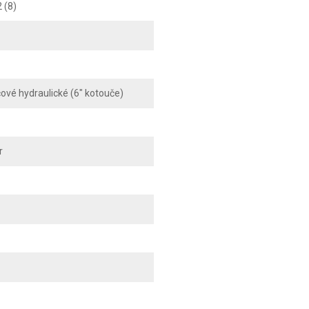
 (8)
vé hydraulické (6" kotouče)
r