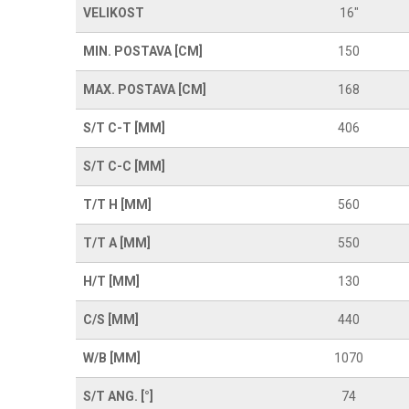
VELIKOST
16"
MIN. POSTAVA [CM]
150
MAX. POSTAVA [CM]
168
S/T C-T [MM]
406
S/T C-C [MM]
T/T H [MM]
560
T/T A [MM]
550
H/T [MM]
130
C/S [MM]
440
W/B [MM]
1070
S/T ANG. [°]
74