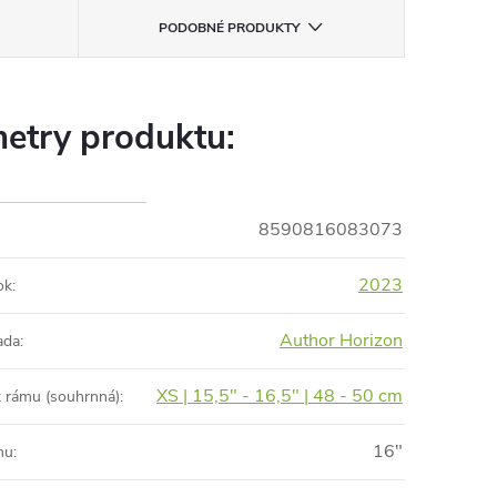
PODOBNÉ PRODUKTY
etry produktu:
8590816083073
2023
ok
:
Author Horizon
ada
:
XS | 15,5" - 16,5" | 48 - 50 cm
t rámu (souhrnná)
:
16"
mu
: