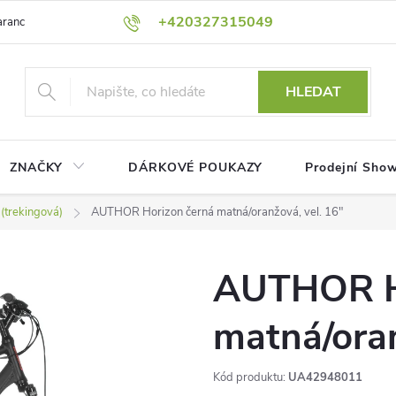
+420327315049
rance nejnižší ceny!
Podmínky ochrany osobních údajů
Platební me
HLEDAT
ZNAČKY
DÁRKOVÉ POUKAZY
Prodejní Sho
(trekingová)
AUTHOR Horizon černá matná/oranžová, vel. 16"
AUTHOR H
matná/oran
Kód produktu:
UA42948011