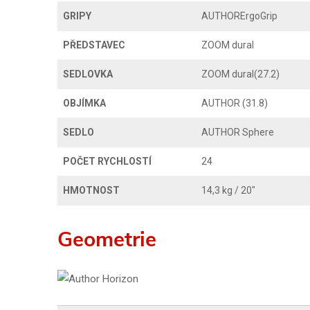
GRIPY
AUTHORErgoGrip
PŘEDSTAVEC
ZOOM dural
SEDLOVKA
ZOOM dural(27.2)
OBJÍMKA
AUTHOR (31.8)
SEDLO
AUTHOR Sphere
POČET RYCHLOSTÍ
24
HMOTNOST
14,3 kg / 20"
Geometrie