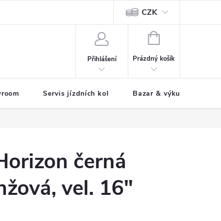
CZK
tody
NÁKUPNÍ
KOŠÍK
Prázdný košík
Přihlášení
wroom
Servis jízdních kol
Bazar & výkup jízdních 
orizon černá
žová, vel. 16"