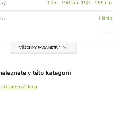
145 - 150 cm
,
150 - 155 cm
avy
:
Hliník
mu
:
28"
VŠECHNY PARAMETRY
aleznete v této kategorii
(trekingová) kola