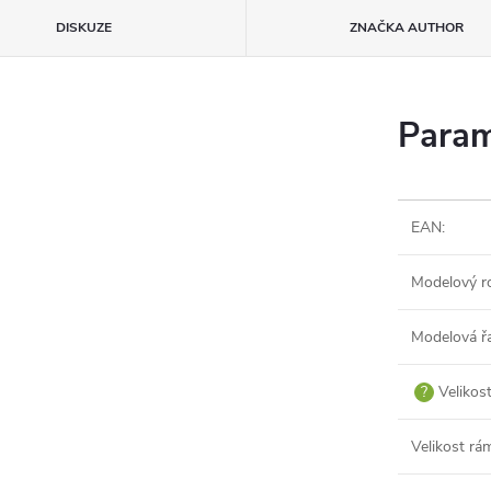
DISKUZE
ZNAČKA
AUTHOR
Param
EAN
:
Modelový r
Modelová ř
?
Velikos
Velikost rá