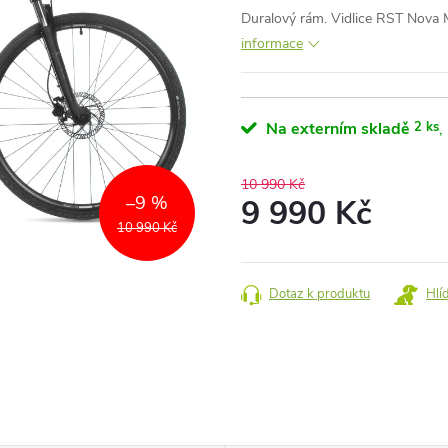
Duralový rám. Vidlice RST Nov
informace
Na externím skladě
2 ks
10 990 Kč
–9 %
9 990 Kč
10 990 Kč
Měrná
cena:
Dotaz k produktu
Hlí