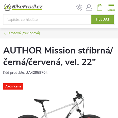
Přejít
NÁKUPNÍ
KOŠÍK
na
obsah
HLEDAT
Krosová (trekingová)
AUTHOR Mission stříbrná/
černá/červená, vel. 22"
Kód produktu:
UA42959704
Akční cena