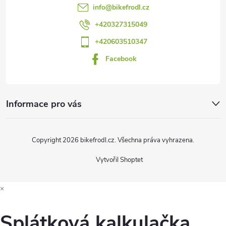
t
info
@
bikefrodl.cz
í
+420327315049
+420603510347
Facebook
Informace pro vás
Copyright 2026
bikefrodl.cz
. Všechna práva vyhrazena.
Vytvořil Shoptet
×
Splátková kalkulačka