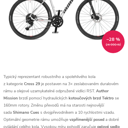
–28 %
24 990 Kč
Typický reprezentant robustního a spolehlivého kola
z kategorie
Cross 29
je postaven na 3× zeslabovaném duralovém
rámu a olejové uzamykatelné odpružené vidlici RST.
Author
Mission
brzdí pomocí hydraulických
kotoučových brzd Tektro
se
160mm rotory. Změnu převodů má na starosti nejnovější
sada
Shimano Cues
s dvojpřevodníkem a 10 rychlostmi vzadu.
Optimální geometrie rámu umožňuje
vzpřímenější posed
a dobré
ovládání celého kola. Vysokou míru pohodlí zaručuje
gelové sedlo