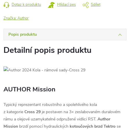
Dotaz k produktu
Hlídací pes
Sdílet
Značka:
Author
Popis produktu
Detailní popis produktu
AUTHOR Mission
Typický reprezentant robustního a spolehlivého kola
z kategorie
Cross 29
je postaven na 3× zeslabovaném duralovém
rámu a olejové uzamykatelné odpružené vidlici RST.
Author
Mission
brzdí pomocí hydraulických
kotoučových brzd Tektro
se