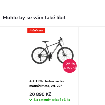
Akční cena
–25 %
27 990 Kč
AUTHOR Airline šedá-
matná/limeta, vel. 22"
20 890 Kč
Na externím skladě
>3 ks