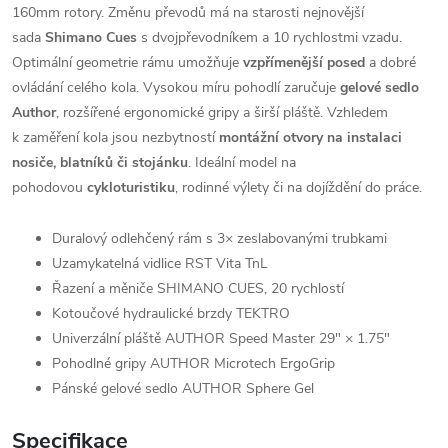
160mm rotory. Změnu převodů má na starosti nejnovější
sada
Shimano Cues
s dvojpřevodníkem a 10 rychlostmi vzadu.
Optimální geometrie rámu umožňuje
vzpřímenější posed
a dobré
ovládání celého kola. Vysokou míru pohodlí zaručuje
gelové sedlo
Author
, rozšířené ergonomické gripy a širší pláště. Vzhledem
k zaměření kola jsou nezbytností
montážní otvory na instalaci
nosiče, blatníků či stojánku
. Ideální model na
pohodovou
cykloturistiku
, rodinné výlety či na dojíždění do práce.
Duralový odlehčený rám s 3× zeslabovanými trubkami
Uzamykatelná vidlice RST Vita TnL
Řazení a měniče SHIMANO CUES, 20 rychlostí
Kotoučové hydraulické brzdy TEKTRO
Univerzální pláště AUTHOR Speed Master 29" × 1.75"
Pohodlné gripy AUTHOR Microtech ErgoGrip
Pánské gelové sedlo AUTHOR Sphere Gel
Specifikace