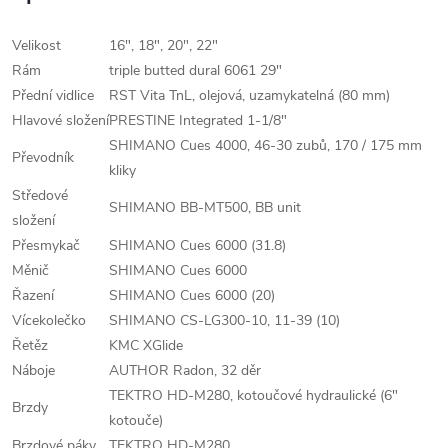
Velikost
16", 18", 20", 22"
Rám
triple butted dural 6061 29"
Přední vidlice
RST Vita TnL, olejová, uzamykatelná (80 mm)
Hlavové složení
PRESTINE Integrated 1-1/8"
SHIMANO Cues 4000, 46-30 zubů, 170 / 175 mm
Převodník
kliky
Středové
SHIMANO BB-MT500, BB unit
složení
Přesmykač
SHIMANO Cues 6000 (31.8)
Měnič
SHIMANO Cues 6000
Řazení
SHIMANO Cues 6000 (20)
Vícekolečko
SHIMANO CS-LG300-10, 11-39 (10)
Řetěz
KMC XGlide
Náboje
AUTHOR Radon, 32 děr
TEKTRO HD-M280, kotoučové hydraulické (6"
Brzdy
kotouče)
Brzdové páky
TEKTRO HD-M280