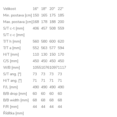
Velikost
16"
18"
20"
22"
Min. postava [cm]
150
165
175
185
Max. postava [cm]
168
178
188
200
S/T c-t [mm]
406
457
508
559
S/T c-c [mm]
T/T h [mm]
560
580
600
620
T/T a [mm]
552
563
577
594
H/T [mm]
110
130
150
170
C/S [mm]
450
450
450
450
W/B [mm]
1055
1076
1097
1117
S/T ang. [°]
73
73
73
73
H/T ang. [°]
71
71
71
71
F/L [mm]
490
490
490
490
B/B drop [mm]
60
60
60
60
B/B width [mm]
68
68
68
68
F/R [mm]
44
44
44
44
Řídítka [mm]