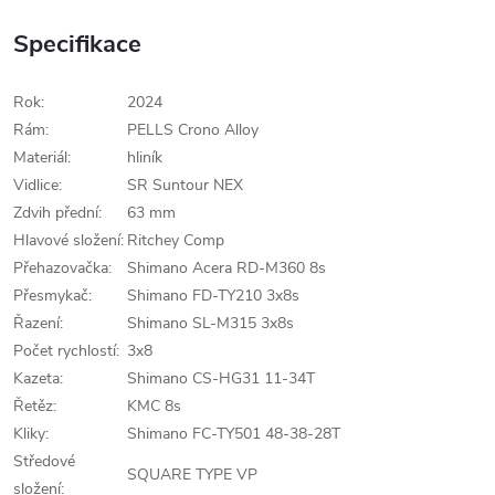
Specifikace
Rok:
2024
Rám:
PELLS Crono Alloy
Materiál:
hliník
Vidlice:
SR Suntour NEX
Zdvih přední:
63 mm
Hlavové složení:
Ritchey Comp
Přehazovačka:
Shimano Acera RD-M360 8s
Přesmykač:
Shimano FD-TY210 3x8s
Řazení:
Shimano SL-M315 3x8s
Počet rychlostí:
3x8
Kazeta:
Shimano CS-HG31 11-34T
Řetěz:
KMC 8s
Kliky:
Shimano FC-TY501 48-38-28T
Středové
SQUARE TYPE VP
složení: