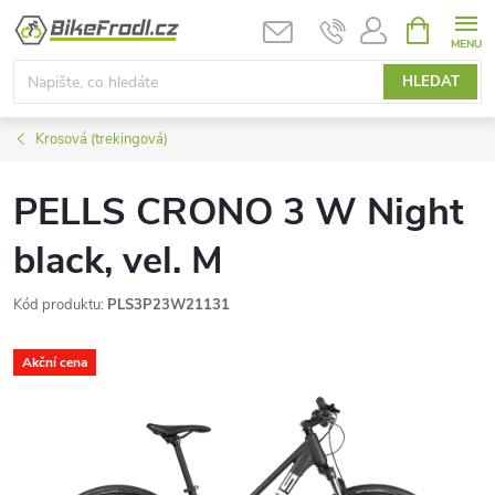
Přejít
NÁKUPNÍ
KOŠÍK
na
obsah
HLEDAT
Krosová (trekingová)
PELLS CRONO 3 W Night
black, vel. M
Kód produktu:
PLS3P23W21131
Akční cena