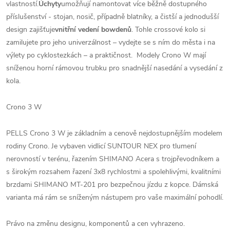
vlastností.
Úchyty
umožňují namontovat více běžně dostupného
příslušenství - stojan, nosič, případně blatníky, a čistší a jednodušší
design zajišťuje
vnitřní vedení bowdenů
. Tohle crossové kolo si
zamilujete pro jeho univerzálnost – vydejte se s ním do města i na
výlety po cyklostezkách – a praktičnost. Modely Crono W mají
sníženou horní rámovou trubku pro snadnější nasedání a vysedání z
kola.
Crono 3 W
PELLS Crono 3 W je základním a cenově nejdostupnějším modelem
rodiny Crono. Je vybaven vidlicí SUNTOUR NEX pro tlumení
nerovností v terénu, řazením SHIMANO Acera s trojpřevodníkem a
s širokým rozsahem řazení 3x8 rychlostmi a spolehlivými, kvalitními
brzdami SHIMANO MT-201 pro bezpečnou jízdu z kopce. Dámská
varianta má rám se sníženým nástupem pro vaše maximální pohodlí.
Právo na změnu designu, komponentů a cen vyhrazeno.