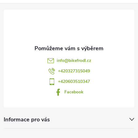
Z
á
p
a
info
@
bikefrodl.cz
t
+420327315049
+420603510347
í
Facebook
Informace pro vás