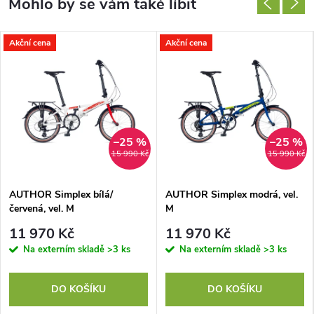
Akční cena
Akční cena
–25 %
–25 %
15 990 Kč
15 990 Kč
AUTHOR Simplex bílá/
AUTHOR Simplex modrá, vel.
červená, vel. M
M
11 970 Kč
11 970 Kč
Na externím skladě
>3 ks
Na externím skladě
>3 ks
DO KOŠÍKU
DO KOŠÍKU