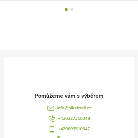
Z
á
p
a
info
@
bikefrodl.cz
t
+420327315049
+420603510347
í