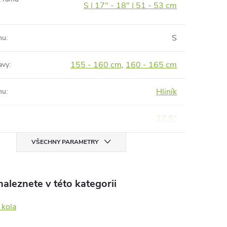
S | 17" - 18" | 51 - 53 cm
S
mu
:
155 - 160 cm
,
160 - 165 cm
avy
:
Hliník
mu
:
27,5"
VŠECHNY PARAMETRY
aleznete v této kategorii
 kola