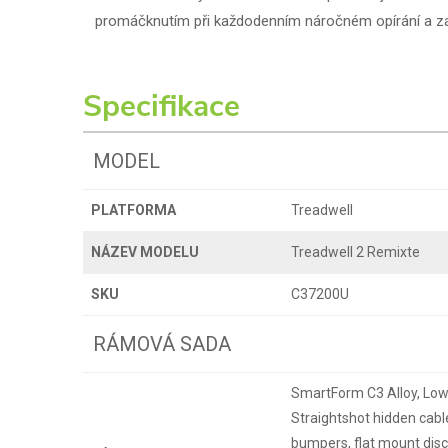
promáčknutím při každodenním náročném opírání a z
Specifikace
MODEL
PLATFORMA
Treadwell
NÁZEV MODELU
Treadwell 2 Remixte
SKU
C37200U
RÁMOVÁ SADA
SmartForm C3 Alloy, Low
Straightshot hidden cab
bumpers, flat mount dis