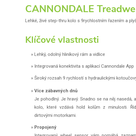
CANNONDALE Treadwell
Lehké, živé step-thru kolo s 9rychlostním řazením a p
Klíčové vlastnosti
Lehký, odolný hliníkový rám a vidlice
Integrovaná konektivita s aplikací Cannondale App
Široký rozsah 9 rychlostí s hydraulickými kotoučo
Více zábavných dnů
Je pohodlný. Je hravý. Snadno se na něj nasedá, 
kolo, které vzdává hold kolům z minulosti. Říd
dirtovými motorkami.
Propojený
Integrovaný wheel sensor vám pomáhá zaznamen