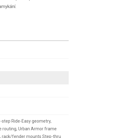
amykání.
-step Ride-Easy geometry,
le routing, Urban Armor frame
c, rack/fender mounts Step-thru