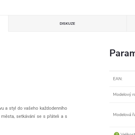
DISKUZE
Param
EAN
:
Modelový r
avu a styl do vašeho každodenního
Modelová ř
 města, setkávání se s přáteli a s
?
Velikos