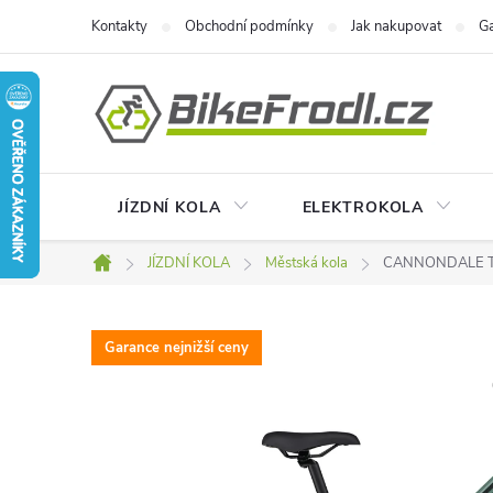
Přejít
Kontakty
Obchodní podmínky
Jak nakupovat
Ga
na
obsah
JÍZDNÍ KOLA
ELEKTROKOLA
JÍZDNÍ KOLA
Městská kola
CANNONDALE Trea
Domů
Garance nejnižší ceny