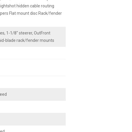
ightshot hidden cable routing
ers Flat mount disc Rack/fender
s, 1-1/8" steerer, OutFront
 mid-blade rack/fender mounts
peed
eed