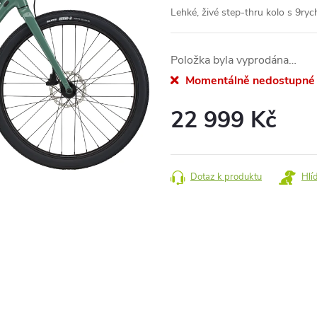
Lehké, živé step-thru kolo s 9r
Položka byla vyprodána…
Momentálně nedostupné
22 999 Kč
Měrná
cena:
Dotaz k produktu
Hlí