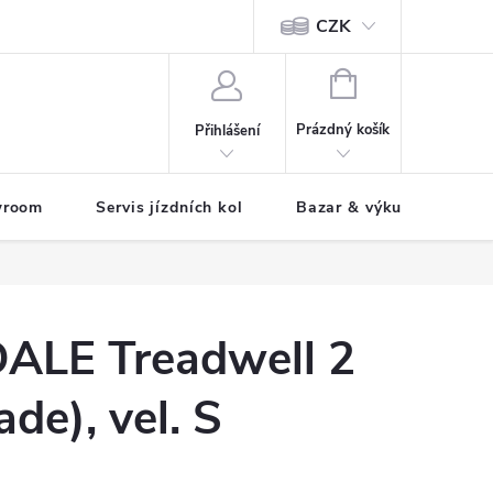
CZK
tody
NÁKUPNÍ
KOŠÍK
Prázdný košík
Přihlášení
wroom
Servis jízdních kol
Bazar & výkup jízdních 
LE Treadwell 2
de), vel. S