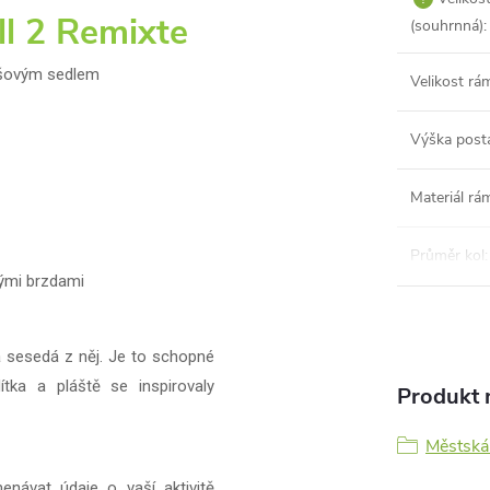
 2 Remixte
(souhrnná)
:
lyšovým sedlem
Velikost rá
Výška post
Materiál rá
Průměr kol
:
vými brzdami
a sesedá z něj. Je to schopné
ítka a pláště se inspirovaly
Produkt n
Městská
ávat údaje o vaší aktivitě