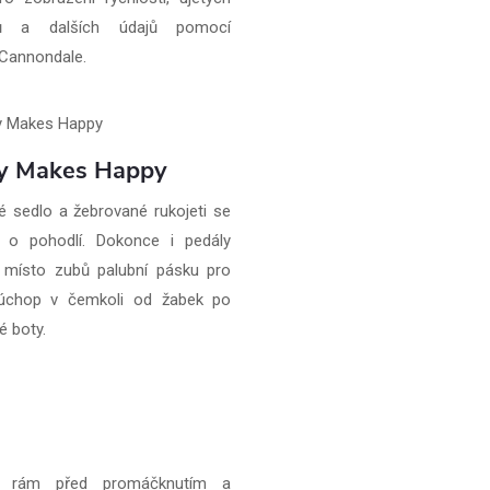
rů a dalších údajů pomocí
 Cannondale.
y Makes Happy
é sedlo a žebrované rukojeti se
í o pohodlí. Dokonce i pedály
í místo zubů palubní pásku pro
úchop v čemkoli od žabek po
é boty.
it rám před promáčknutím a