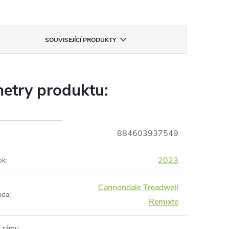
SOUVISEJÍCÍ PRODUKTY
etry produktu:
884603937549
2023
ok
:
Cannondale Treadwell
ada
:
Remixte
t rámu