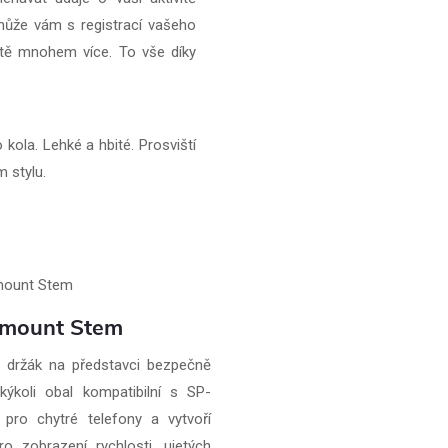
omůže vám s registrací vašeho
eště mnohem více. To vše díky
kola. Lehké a hbité. Prosviští
 stylu.
limount Stem
ý držák na představci bezpečně
akýkoli obal kompatibilní s SP-
pro chytré telefony a vytvoří
pro zobrazení rychlosti, ujetých