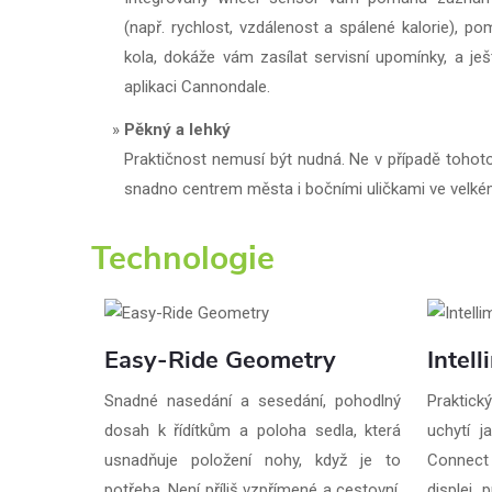
(např. rychlost, vzdálenost a spálené kalorie), p
kola, dokáže vám zasílat servisní upomínky, a j
aplikaci Cannondale.
Pěkný a lehký
Praktičnost nemusí být nudná. Ne v případě tohoto 
snadno centrem města i bočními uličkami ve velkém
Technologie
Easy-Ride Geometry
Intel
Snadné nasedání a sesedání, pohodlný
Praktick
dosah k řídítkům a poloha sedla, která
uchytí j
usnadňuje položení nohy, když je to
Connect 
potřeba. Není příliš vzpřímené a cestovní,
displej 