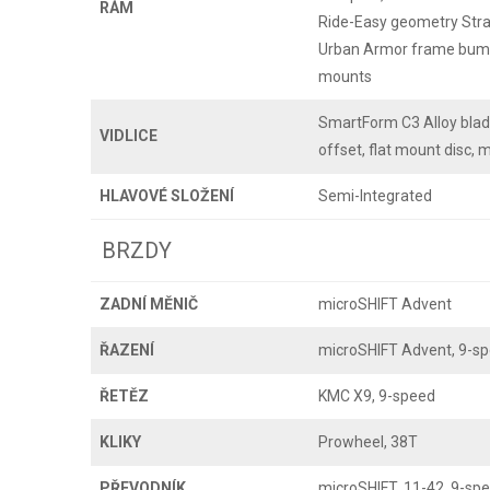
RÁM
Ride-Easy geometry Stra
Urban Armor frame bump
mounts
SmartForm C3 Alloy blade
VIDLICE
offset, flat mount disc,
HLAVOVÉ SLOŽENÍ
Semi-Integrated
BRZDY
ZADNÍ MĚNIČ
microSHIFT Advent
ŘAZENÍ
microSHIFT Advent, 9-s
ŘETĚZ
KMC X9, 9-speed
KLIKY
Prowheel, 38T
PŘEVODNÍK
microSHIFT, 11-42, 9-sp