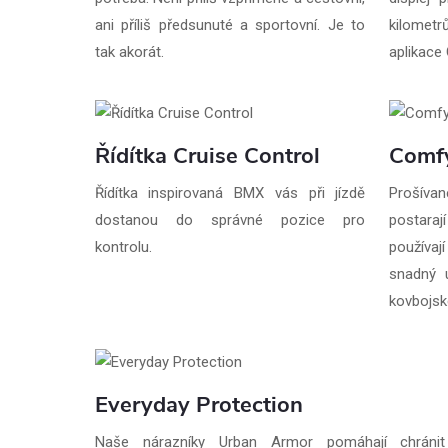
ani příliš předsunuté a sportovní. Je to
kilomet
tak akorát.
aplikace
Řídítka Cruise Control
Comf
Řídítka inspirovaná BMX vás při jízdě
Prošívan
dostanou do správné pozice pro
postaraj
kontrolu.
používaj
snadný 
kovbojsk
Everyday Protection
Naše nárazníky Urban Armor pomáhají chrán