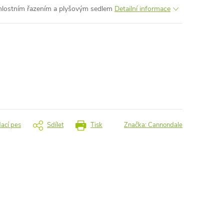
ychlostním řazením a plyšovým sedlem
Detailní informace
dací pes
Sdílet
Tisk
Značka:
Cannondale