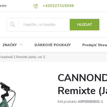
+420327315049
rance nejnižší ceny!
Podmínky ochrany osobních údajů
Platební me
HLEDAT
ZNAČKY
DÁRKOVÉ POUKAZY
Prodejní Sho
dwell 2 Remixte (Jade), vel. S
CANNONDA
Remixte (Ja
Kód produktu:
ASP00082832-1