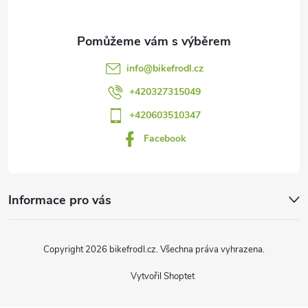
a
t
info
@
bikefrodl.cz
í
+420327315049
+420603510347
Facebook
Informace pro vás
Copyright 2026
bikefrodl.cz
. Všechna práva vyhrazena.
Vytvořil Shoptet