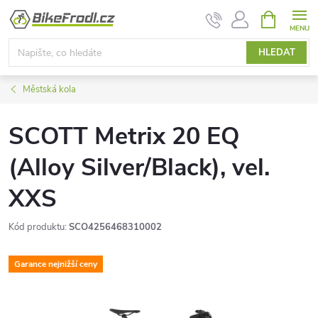
Přejít
NÁKUPNÍ
KOŠÍK
na
obsah
HLEDAT
Městská kola
SCOTT Metrix 20 EQ
(Alloy Silver/Black), vel.
XXS
Kód produktu:
SCO4256468310002
Garance nejnižší ceny