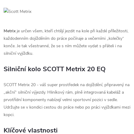
Metrix
je určen všem, kteří chtějí jezdit na kole při každé příležitosti,
každodenním dojížděním do práce počínaje a večerními „kolečky“
konče. Je tak všestranné, že se s ním můžete vydat s přáteli i na
silniční vyjížďku.
Silniční kolo SCOTT Metrix 20 EQ
SCOTT Metrix 20 - váš super prostředek na dojíždění, připravený na
„akční“ silniční výjezdy. Hliníkový rám, plně integrovaná kabeláž a
prvotřídní komponenty nabízejí velmi sportovní pozici v sedle.
Udržujte se v kondici cestou do práce nebo po práci vyjížďkami mezi
kopci.
Klíčové vlastnosti