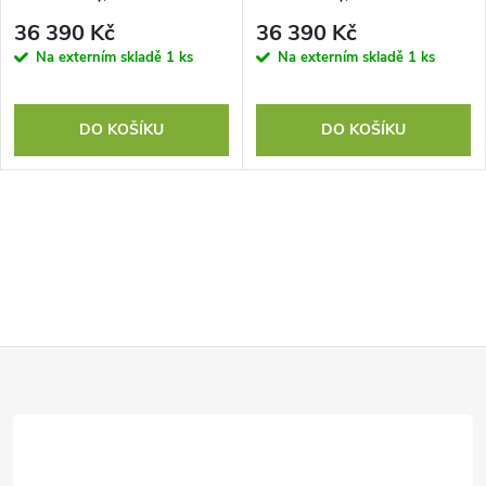
36 390 Kč
36 390 Kč
Na externím skladě
1 ks
Na externím skladě
1 ks
DO KOŠÍKU
DO KOŠÍKU
Z
á
p