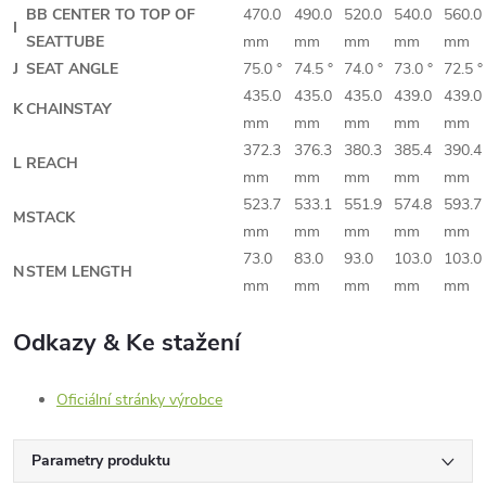
BB CENTER TO TOP OF
470.0
490.0
520.0
540.0
560.0
I
SEATTUBE
mm
mm
mm
mm
mm
J
SEAT ANGLE
75.0 °
74.5 °
74.0 °
73.0 °
72.5 °
435.0
435.0
435.0
439.0
439.0
K
CHAINSTAY
mm
mm
mm
mm
mm
372.3
376.3
380.3
385.4
390.4
L
REACH
mm
mm
mm
mm
mm
523.7
533.1
551.9
574.8
593.7
M
STACK
mm
mm
mm
mm
mm
73.0
83.0
93.0
103.0
103.0
N
STEM LENGTH
mm
mm
mm
mm
mm
Odkazy & Ke stažení
Oficiální stránky výrobce
Parametry produktu