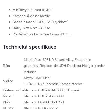
Hliníkový rám Metrix Disc
Karbonová vidlice Metrix
Sada Shimano CUES, 1x10 rychlostí
Ráfky Alex Race 24 Disc
Pláště Schwalbe G-One Comp 40 mm
Technická specifikace
Metrix Disc, 6061 D.Butted Alloy, Endurance
Rám
geometry, Replaceable UDH Derailleur Hanger, fender
included
Metrix HMF Disc
Vidlice
1 1/4"-1 1/2" Eccentric Carbon steerer
Přehazovačka
Shimano CUES RD-U6000, 10 speed
Řazení
Shimano CUES SL-U6000
Kliky
Shimano FC-U6030-1 42T
BB-Set
Shimano BB-RS500 PF