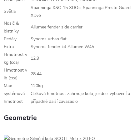
Spanninga X&O 15 XDOc, Spanninga Presto Guard
Světla
XDvS
Nosič &
Allumee fender side carrier
blatníky
Pedály
Syncros urban flat
Extra
Syncros fender kit Allumee W45
Hmotnost v
12.9
kg (cca)
Hmotnost v
28.44
lb (cca)
Max.
120kg
systémová
Celková hmotnost zahrnuje kolo, jezdce, vybavení a
hmotnost
případné další zavazadlo
Geometrie