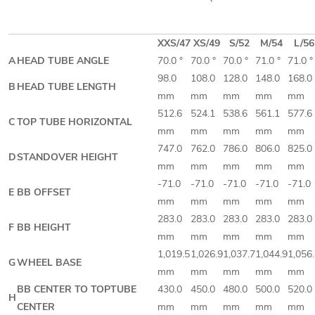
XXS/47
XS/49
S/52
M/54
L/56
A
HEAD TUBE ANGLE
70.0 °
70.0 °
70.0 °
71.0 °
71.0 °
98.0
108.0
128.0
148.0
168.0
B
HEAD TUBE LENGTH
mm
mm
mm
mm
mm
512.6
524.1
538.6
561.1
577.6
C
TOP TUBE HORIZONTAL
mm
mm
mm
mm
mm
747.0
762.0
786.0
806.0
825.0
D
STANDOVER HEIGHT
mm
mm
mm
mm
mm
-71.0
-71.0
-71.0
-71.0
-71.0
E
BB OFFSET
mm
mm
mm
mm
mm
283.0
283.0
283.0
283.0
283.0
F
BB HEIGHT
mm
mm
mm
mm
mm
1,019.5
1,026.9
1,037.7
1,044.9
1,056
G
WHEEL BASE
mm
mm
mm
mm
mm
BB CENTER TO TOPTUBE
430.0
450.0
480.0
500.0
520.0
H
CENTER
mm
mm
mm
mm
mm