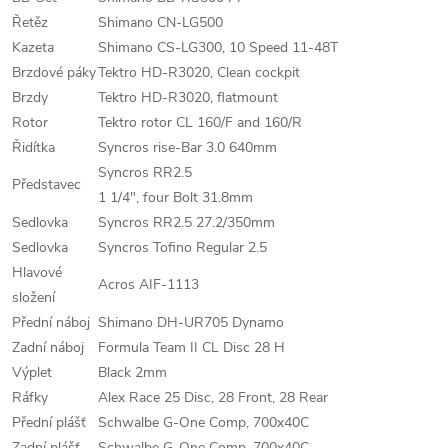
Řetěz
Shimano CN-LG500
Kazeta
Shimano CS-LG300, 10 Speed 11-48T
Brzdové páky
Tektro HD-R3020, Clean cockpit
Brzdy
Tektro HD-R3020, flatmount
Rotor
Tektro rotor CL 160/F and 160/R
Řidítka
Syncros rise-Bar 3.0 640mm
Syncros RR2.5
Představec
1 1/4", four Bolt 31.8mm
Sedlovka
Syncros RR2.5 27.2/350mm
Sedlovka
Syncros Tofino Regular 2.5
Hlavové
Acros AIF-1113
složení
Přední náboj
Shimano DH-UR705 Dynamo
Zadní náboj
Formula Team II CL Disc 28 H
Výplet
Black 2mm
Ráfky
Alex Race 25 Disc, 28 Front, 28 Rear
Přední plášť
Schwalbe G-One Comp, 700x40C
Zadní plášť
Schwalbe G-One Comp, 700x40C