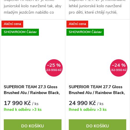
juniorské kolo navržené tak, aby
lehké juniorské kolo navržené
mladým jezdcům nabídlo co
pro děti, které chtějí rychlé,
nejvyšší míru stability, jistoty a
hravé a snadno ovladatelné
Akční cena
Akční cena
snadného ovládání. Nový...
MTB pro každodenní ježdění.
Nový...
SHOWROOM Čáslav
SHOWROOM Čáslav
–25 %
–24 %
23 990 Kč
32 990 Kč
SUPERIOR TEAM 27.3 Gloss
SUPERIOR TEAM 27.7 Gloss
Brushed Alu / Rainbow Black,
Brushed Alu / Rainbow Black,
vel. 15,5" (S)
vel. 15.5" (S)
17 990 Kč
24 990 Kč
/ ks
/ ks
Ihned k odběru
>3 ks
Ihned k odběru
>3 ks
DO KOŠÍKU
DO KOŠÍKU