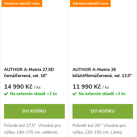
Garance nejnižší ceny
Garance nejnižší ceny
kg. Komponenty SHIMANO, 8
kg. Komponenty SHIMANO, 8
rychlostí...
rychlostí...
AUTHOR A-Matrix 27,5D
AUTHOR A-Matrix 26
černá/červená, vel. 16"
bílá/stříbrná/červená, vel. 13,5"
14 990 Kč
11 990 Kč
/ ks
/ ks
Na externím skladě
>3 ks
Na externím skladě
>3 ks
DO KOŠÍKU
DO KOŠÍKU
Průměr kol 27,5". Vhodné pro
Průměr kol 26". Vhodné pro
výšku 140–170 cm, velikosti
výšku 130–150 cm. Lehký