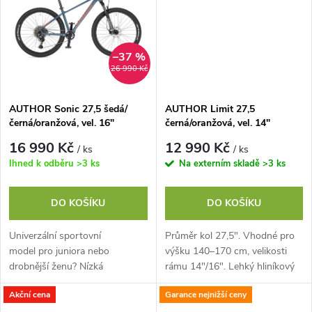
t
ů
ů
–37 %
26 990 Kč
AUTHOR Sonic 27,5 šedá/
AUTHOR Limit 27,5
černá/oranžová, vel. 16"
černá/oranžová, vel. 14"
16 990 Kč
12 990 Kč
/ ks
/ ks
Ihned k odběru
>3 ks
Na externím skladě
>3 ks
DO KOŠÍKU
DO KOŠÍKU
Univerzální sportovní
Průměr kol 27,5". Vhodné pro
model pro juniora nebo
výšku 140–170 cm, velikosti
drobnější ženu? Nízká
rámu 14"/16". Lehký hliníkový
hmotnost a kvalitní osazení za
rám a vidlice. Hmotnost 11,1
Akční cena
Garance nejnižší ceny
rozumnou cenu? Kolo, které se
kg. Komponenty SHIMANO, 8