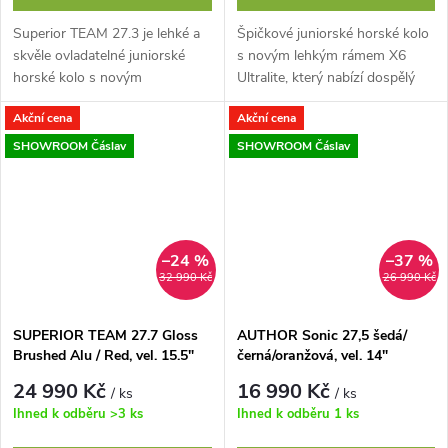
Superior TEAM 27.3 je lehké a
Špičkové juniorské horské kolo
skvěle ovladatelné juniorské
s novým lehkým rámem X6
horské kolo s novým
Ultralite, který nabízí dospělý
hliníkovým rámem a pokročilou
výkon v dětském provedení a
Akční cena
Akční cena
geometrií navrženou přímo pro
přináší jisté ovládání v
mladé jezdce....
jakémkoliv...
SHOWROOM Čáslav
SHOWROOM Čáslav
–24 %
–37 %
32 990 Kč
26 990 Kč
SUPERIOR TEAM 27.7 Gloss
AUTHOR Sonic 27,5 šedá/
Brushed Alu / Red, vel. 15.5"
černá/oranžová, vel. 14"
(S)
24 990 Kč
16 990 Kč
/ ks
/ ks
Ihned k odběru
>3 ks
Ihned k odběru
1 ks