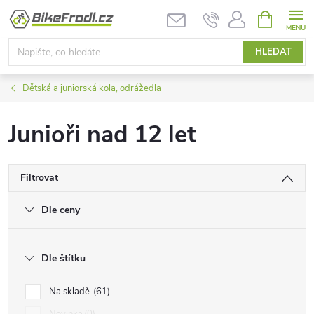
Přejít
NÁKUPNÍ
KOŠÍK
na
obsah
HLEDAT
Dětská a juniorská kola, odrážedla
Junioři nad 12 let
Filtrovat
Dle ceny
Dle štítku
Na skladě
61