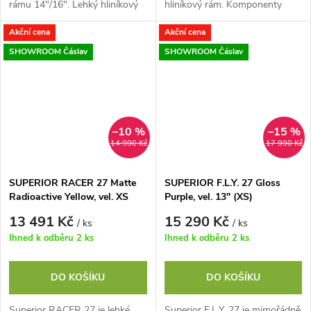
rámu 14"/16". Lehký hliníkový
hliníkový rám. Komponenty
rám. Komponenty SHIMANO, 9
SHIMANO, 8 rychlostí.
Akční cena
Akční cena
rychlostí (11-46). Odpružená
Odpružená vidlice ZOOM.
vidlice...
Kvalitní pláště KENDA Aptor,...
SHOWROOM Čáslav
SHOWROOM Čáslav
–10 %
–15 %
14 990 Kč
17 990 Kč
SUPERIOR RACER 27 Matte
SUPERIOR F.L.Y. 27 Gloss
Radioactive Yellow, vel. XS
Purple, vel. 13" (XS)
13 491 Kč
15 290 Kč
/ ks
/ ks
Ihned k odběru
2 ks
Ihned k odběru
2 ks
DO KOŠÍKU
DO KOŠÍKU
Superior RACER 27 je lehké
Superior F.L.Y. 27 je mimořádně