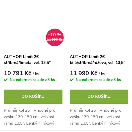
neztratí ani na závodní...
rychlostí...
–10 %
11 990 Kč
AUTHOR Limit 26
AUTHOR Limit 26
stříbrná/limeta, vel. 13,5"
bílá/stříbrná/růžová, vel. 13,5"
10 791 Kč
11 990 Kč
/ ks
/ ks
Na externím skladě
>3 ks
Na externím skladě
>3 ks
DO KOŠÍKU
DO KOŠÍKU
Průměr kol 26". Vhodné pro
Průměr kol 26". Vhodné pro
výšku 130–150 cm, velikost
výšku 130–150 cm, velikost
rámu 13,5". Lehký hliníkový
rámu 13,5". Lehký hliníkový
rám a vidlice. Hmotnost 10,4
rám a vidlice. Hmotnost 10,4