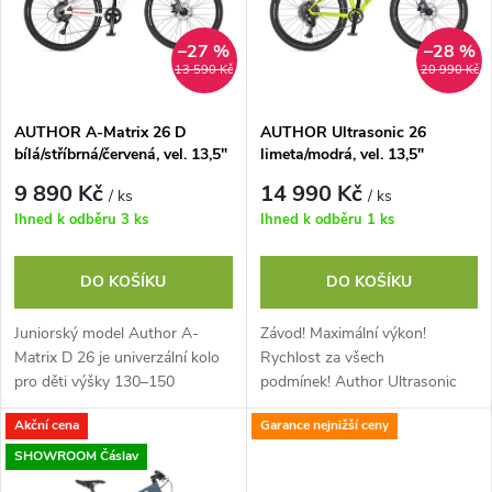
p
n
i
–27 %
–28 %
13 590 Kč
20 990 Kč
í
s
p
AUTHOR A-Matrix 26 D
AUTHOR Ultrasonic 26
bílá/stříbrná/červená, vel. 13,5"
limeta/modrá, vel. 13,5"
p
r
9 890 Kč
14 990 Kč
/ ks
/ ks
r
Ihned k odběru
3 ks
Ihned k odběru
1 ks
o
o
DO KOŠÍKU
DO KOŠÍKU
d
d
Juniorský model Author A-
Závod! Maximální výkon!
u
Matrix D 26 je univerzální kolo
Rychlost za všech
u
pro děti výšky 130–150
podmínek! Author Ultrasonic
cm. Disponuje koly o průměru
26 má vítězné ambice v genech.
k
Akční cena
Garance nejnižší ceny
26“ a speciálním sníženým
Stvořen nejen pro závodní
k
duralovým rámem,...
tratě, ale i pro všechny,...
SHOWROOM Čáslav
t