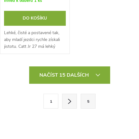
Ihned k odběru
1 ks
DO KOŠÍKU
Lehké, čisté a postavené tak,
aby mladí jezdci rychle získali
jistotu. Catt Jr 27 má lehký
hliníkový rám s vyladěnými
jízdními vlastnostmi pro
juniory,...
O
NAČÍST 15 DALŠÍCH
v
l
S
1
5
t
á
r
d
á
a
n