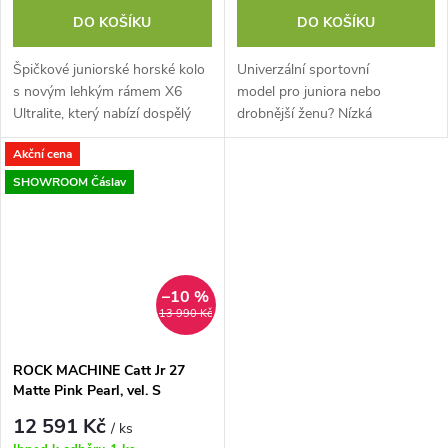
DO KOŠÍKU
DO KOŠÍKU
Špičkové juniorské horské kolo
Univerzální sportovní
s novým lehkým rámem X6
model pro juniora nebo
Ultralite, který nabízí dospělý
drobnější ženu? Nízká
výkon v dětském provedení a
hmotnost a kvalitní osazení za
Akční cena
přináší jisté ovládání v
rozumnou cenu? Kolo, které se
jakémkoliv...
neztratí ani na závodní...
SHOWROOM Čáslav
–10 %
13 990 Kč
ROCK MACHINE Catt Jr 27
Matte Pink Pearl, vel. S
12 591 Kč
/ ks