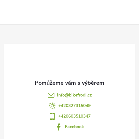
Z
á
p
a
t
info
@
bikefrodl.cz
í
+420327315049
+420603510347
Facebook