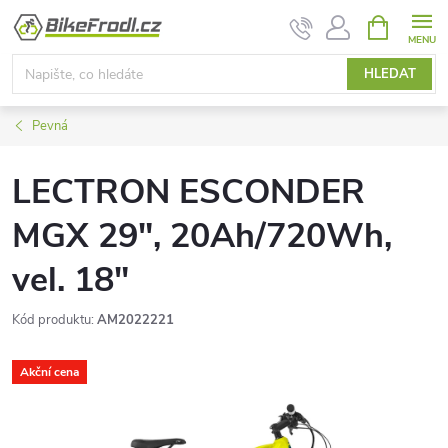
Přejít
NÁKUPNÍ
KOŠÍK
na
obsah
HLEDAT
Pevná
LECTRON ESCONDER
MGX 29", 20Ah/720Wh,
vel. 18"
Kód produktu:
AM2022221
Akční cena