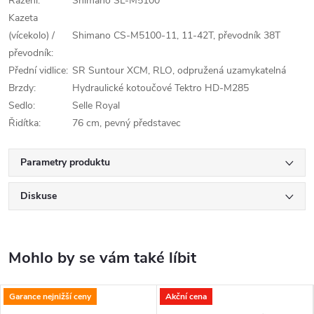
Řazení:
Shimano SL-M5100
Kazeta
(vícekolo) /
Shimano CS-M5100-11, 11-42T, převodník 38T
převodník:
Přední vidlice:
SR Suntour XCM, RLO, odpružená uzamykatelná
Brzdy:
Hydraulické kotoučové Tektro HD-M285
Sedlo:
Selle Royal
Řidítka:
76 cm, pevný představec
Parametry produktu
Diskuse
Garance nejnižší ceny
Akční cena