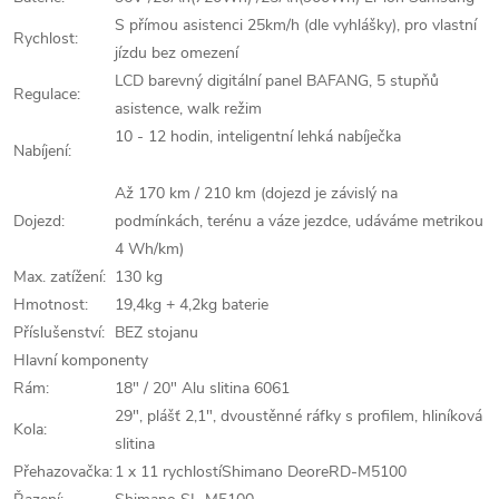
S přímou asistenci 25km/h (dle vyhlášky), pro vlastní
Rychlost:
jízdu bez omezení
LCD barevný digitální panel BAFANG, 5 stupňů
Regulace:
asistence, walk režim
10 - 12 hodin, inteligentní lehká nabíječka
Nabíjení:
Až 170 km / 210 km (dojezd je závislý na
Dojezd:
podmínkách, terénu a váze jezdce, udáváme metrikou
4 Wh/km)
Max. zatížení:
130 kg
Hmotnost:
19,4kg + 4,2kg baterie
Příslušenství:
BEZ stojanu
Hlavní komponenty
Rám:
18" / 20" Alu slitina 6061
29", plášť 2,1", dvoustěnné ráfky s profilem, hliníková
Kola:
slitina
Přehazovačka:
1 x 11 rychlostíShimano DeoreRD-M5100