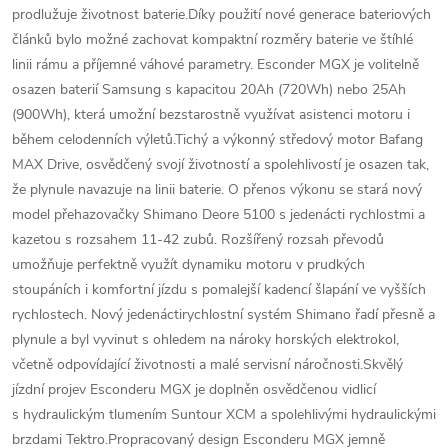
prodlužuje životnost baterie.
Díky použití nové generace bateriových
článků bylo možné zachovat kompaktní rozměry baterie ve štíhlé
linii rámu a příjemné váhové parametry. Esconder MGX je volitelně
osazen baterií Samsung s kapacitou 20Ah (720Wh) nebo 25Ah
(900Wh), která umožní bezstarostně využívat asistenci motoru i
během celodenních výletů.
Tichý a výkonný středový motor Bafang
MAX Drive, osvědčený svojí životností a spolehlivostí je osazen tak,
že plynule navazuje na linii baterie. O přenos výkonu se stará nový
model přehazovačky Shimano Deore 5100 s jedenácti rychlostmi a
kazetou s rozsahem 11-42 zubů. Rozšířený rozsah převodů
umožňuje perfektně využít dynamiku motoru v prudkých
stoupáních i komfortní jízdu s pomalejší kadencí šlapání ve vyšších
rychlostech. Nový jedenáctirychlostní systém Shimano řadí přesně a
plynule a byl vyvinut s ohledem na nároky horských elektrokol,
včetně odpovídající životnosti a malé servisní náročnosti.
Skvělý
jízdní projev Esconderu MGX je doplněn osvědčenou vidlicí
s hydraulickým tlumením Suntour XCM a spolehlivými hydraulickými
brzdami Tektro.
Propracovaný design Esconderu MGX jemně