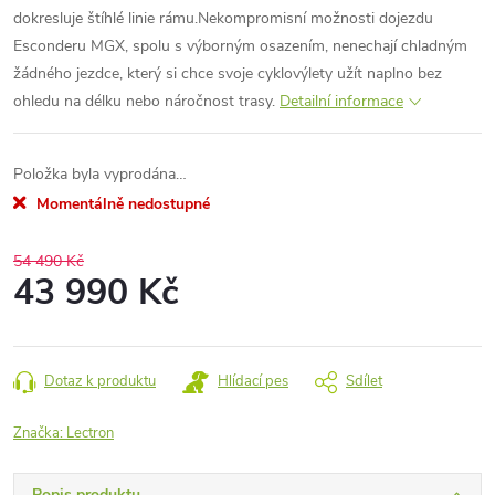
dokresluje štíhlé linie rámu.
Nekompromisní možnosti dojezdu
Esconderu MGX, spolu s výborným osazením, nenechají chladným
žádného jezdce, který si chce svoje cyklovýlety užít naplno bez
ohledu na délku nebo náročnost trasy.
Detailní informace
Položka byla vyprodána…
Momentálně nedostupné
54 490 Kč
43 990 Kč
Měrná
cena:
Dotaz k produktu
Hlídací pes
Sdílet
Značka:
Lectron
Popis produktu