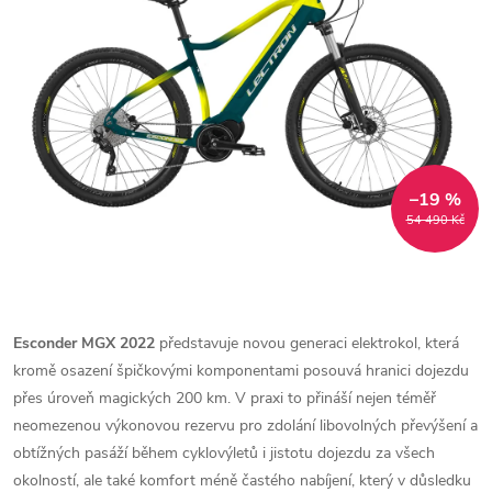
–19 %
54 490 Kč
Esconder MGX 2022
představuje novou generaci elektrokol, která
kromě osazení špičkovými komponentami posouvá hranici dojezdu
přes úroveň magických 200 km. V praxi to přináší nejen téměř
neomezenou výkonovou rezervu pro zdolání libovolných převýšení a
obtížných pasáží během cyklovýletů i jistotu dojezdu za všech
okolností, ale také komfort méně častého nabíjení, který v důsledku