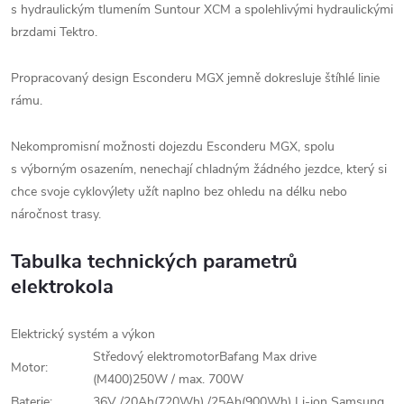
s hydraulickým tlumením Suntour XCM a spolehlivými hydraulickými
brzdami Tektro.
Propracovaný design Esconderu MGX jemně dokresluje štíhlé linie
rámu.
Nekompromisní možnosti dojezdu Esconderu MGX, spolu
s výborným osazením, nenechají chladným žádného jezdce, který si
chce svoje cyklovýlety užít naplno bez ohledu na délku nebo
náročnost trasy.
Tabulka technických parametrů
elektrokola
Elektrický systém a výkon
Středový elektromotorBafang Max drive
Motor:
(M400)250W / max. 700W
Baterie:
36V /20Ah(720Wh) /25Ah(900Wh) Li-ion Samsung