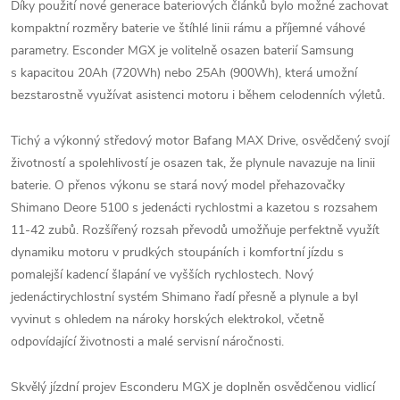
Díky použití nové generace bateriových článků bylo možné zachovat
kompaktní rozměry baterie ve štíhlé linii rámu a příjemné váhové
parametry. Esconder MGX je volitelně osazen baterií Samsung
s kapacitou 20Ah (720Wh) nebo 25Ah (900Wh), která umožní
bezstarostně využívat asistenci motoru i během celodenních výletů.
Tichý a výkonný středový motor Bafang MAX Drive, osvědčený svojí
životností a spolehlivostí je osazen tak, že plynule navazuje na linii
baterie. O přenos výkonu se stará nový model přehazovačky
Shimano Deore 5100 s jedenácti rychlostmi a kazetou s rozsahem
11-42 zubů. Rozšířený rozsah převodů umožňuje perfektně využít
dynamiku motoru v prudkých stoupáních i komfortní jízdu s
pomalejší kadencí šlapání ve vyšších rychlostech. Nový
jedenáctirychlostní systém Shimano řadí přesně a plynule a byl
vyvinut s ohledem na nároky horských elektrokol, včetně
odpovídající životnosti a malé servisní náročnosti.
Skvělý jízdní projev Esconderu MGX je doplněn osvědčenou vidlicí