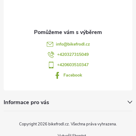
p
a
t
info
@
bikefrodl.cz
í
+420327315049
+420603510347
Facebook
Informace pro vás
Copyright 2026
bikefrodl.cz
. Všechna práva vyhrazena.