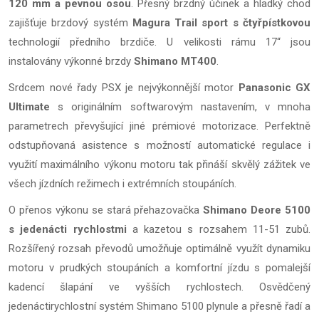
120 mm a pevnou osou
. Přesný brzdný účinek a hladký chod
zajišťuje brzdový systém
Magura Trail sport s čtyřpístkovou
technologií předního brzdiče. U velikosti rámu 17“ jsou
instalovány výkonné brzdy
Shimano MT400
.
Srdcem nové řady PSX je nejvýkonnější motor
Panasonic GX
Ultimate
s originálním softwarovým nastavením, v mnoha
parametrech převyšující jiné prémiové motorizace. Perfektně
odstupňovaná asistence s možností automatické regulace i
využití maximálního výkonu motoru tak přináší skvělý zážitek ve
všech jízdních režimech i extrémních stoupáních.
O přenos výkonu se stará přehazovačka
Shimano Deore 5100
s jedenácti rychlostmi
a kazetou s rozsahem 11-51 zubů.
Rozšířený rozsah převodů umožňuje optimálně využít dynamiku
motoru v prudkých stoupáních a komfortní jízdu s pomalejší
kadencí šlapání ve vyšších rychlostech. Osvědčený
jedenáctirychlostní systém Shimano 5100 plynule a přesně řadí a