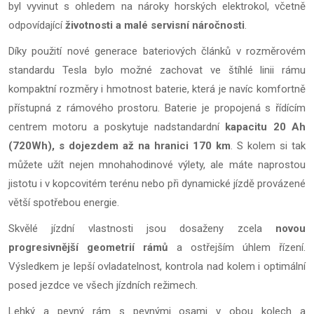
byl vyvinut s ohledem na nároky horských elektrokol, včetně
odpovídající
životnosti a malé servisní náročnosti
.
Díky použití nové generace bateriových článků v rozměrovém
standardu Tesla bylo možné zachovat ve štíhlé linii rámu
kompaktní rozměry i hmotnost baterie, která je navíc komfortně
přístupná z rámového prostoru. Baterie je propojená s řídícím
centrem motoru a poskytuje nadstandardní
kapacitu 20 Ah
(720Wh), s dojezdem až na hranici 170 km
. S kolem si tak
můžete užít nejen mnohahodinové výlety, ale máte naprostou
jistotu i v kopcovitém terénu nebo při dynamické jízdě provázené
větší spotřebou energie.
Skvělé jízdní vlastnosti jsou dosaženy zcela
novou
progresivnější geometrií rámů
a ostřejším úhlem řízení.
Výsledkem je lepší ovladatelnost, kontrola nad kolem i optimální
posed jezdce ve všech jízdních režimech.
Lehký a pevný rám s pevnými osami v obou kolech a