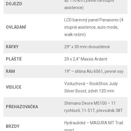
až 170 km (závisí na stupni
DOJEZD
asistence)
LCD barevný panel Panasonic (4
OVLÁDÁNÍ
stupně asistence, auto mode,
walk režim)
RÁFKY
29” x 30 mm dvoustěnné
PLÁŠTĚ
29 x 2,4” Maxxis Ardent
RÁM
19” – slitina Alu 6061, pevné osy
Vzduchová – RockShox Judy
VIDLICE
Silver Boost, zdvih 120 mm
Shimano Deore M5100 – 11
PŘEHAZOVAČKA
rychlostí, 11-51T, převodník 38T
Hydraulické – MAGURA MT Trail
BRZDY
sport