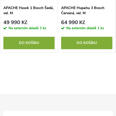
APACHE Hawk 1 Bosch Šedá,
APACHE Hupahu 3 Bosch
vel. M
Červená, vel. M
49 990 Kč
64 990 Kč
Na externím skladě
3 ks
Na externím skladě
1 ks
DO KOŠÍKU
DO KOŠÍKU
Z
á