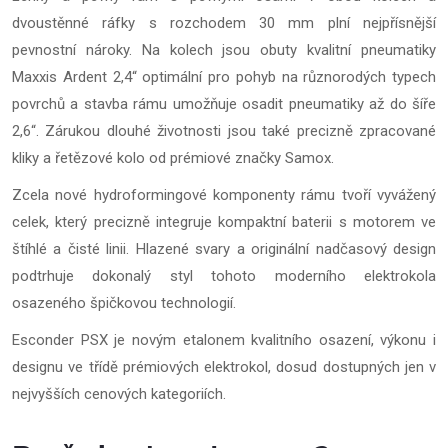
dvoustěnné ráfky s rozchodem 30 mm plní nejpřísnější
pevnostní nároky. Na kolech jsou obuty kvalitní pneumatiky
Maxxis Ardent 2,4“ optimální pro pohyb na různorodých typech
povrchů a stavba rámu umožňuje osadit pneumatiky až do šíře
2,6“. Zárukou dlouhé životnosti jsou také precizně zpracované
kliky a řetězové kolo od prémiové značky Samox.
Zcela nové hydroformingové komponenty rámu tvoří vyvážený
celek, který precizně integruje kompaktní baterii s motorem ve
štíhlé a čisté linii. Hlazené svary a originální nadčasový design
podtrhuje dokonalý styl tohoto moderního elektrokola
osazeného špičkovou technologií.
Esconder PSX je novým etalonem kvalitního osazení, výkonu i
designu ve třídě prémiových elektrokol, dosud dostupných jen v
nejvyšších cenových kategoriích.