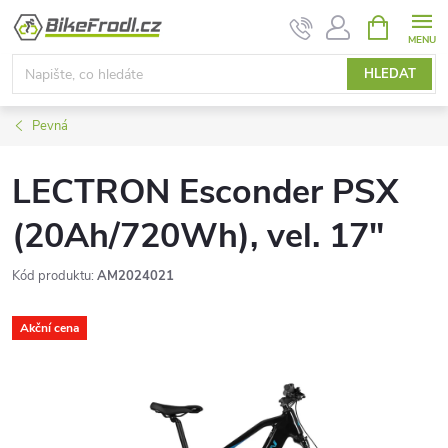
Přejít
NÁKUPNÍ
KOŠÍK
na
obsah
HLEDAT
Pevná
LECTRON Esconder PSX
(20Ah/720Wh), vel. 17"
Kód produktu:
AM2024021
Akční cena