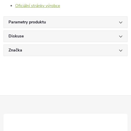
Oficiální stránky výrobce
Parametry produktu
Diskuse
Značka
Z
á