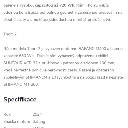
baterie s vysokou
kapacitou až 720 Wh
. Rám Thorru nabízí
odolnou konstrukci, pohodlnou geometrii zaměřenou především na
dlouhé cesty a umožňuje jednoduchou montáž příslušenství.
Thorr 2
Rám modelu Thorr 2 je vybaven motorem BAFANG M400 a baterii o
kapacitě 630 Wh. Dále je rám vybavený odpruženou vidlicí
SUNTOUR XCR 32 s pružinovou patronou a zdvihem 100 mm,
která perfektně pohlcuje nerovnosti cesty. Řazení je obstaráno
spolehlivým SHIMANEM s 10 rychlostmi a na pozici brzd naleznete
SHIMANO MT-200.
Specifikace
Rok:
2024
Značka motoru:
Bafang