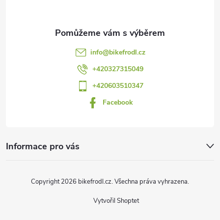
p
a
t
info
@
bikefrodl.cz
í
+420327315049
+420603510347
Facebook
Informace pro vás
Copyright 2026
bikefrodl.cz
. Všechna práva vyhrazena.
Vytvořil Shoptet