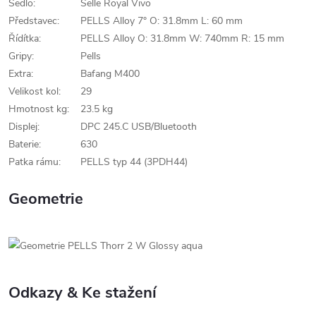
Sedlo:
Selle Royal Vivo
Představec:
PELLS Alloy 7° O: 31.8mm L: 60 mm
Řídítka:
PELLS Alloy O: 31.8mm W: 740mm R: 15 mm
Gripy:
Pells
Extra:
Bafang M400
Velikost kol:
29
Hmotnost kg:
23.5 kg
Displej:
DPC 245.C USB/Bluetooth
Baterie:
630
Patka rámu:
PELLS typ 44 (3PDH44)
Geometrie
Odkazy & Ke stažení