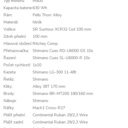
Typ motoru:
M400
Kapacita baterie:
630 Wh
Rám:
Pells Thorr Alloy
Materiál:
hliník
Vidlice:
SR Suntour XCR32 Coil 100 mm
Zdvih přední:
100 mm
Hlavové složení:
Ritchey Comp
Přehazovačka:
Shimano Cues RD-U6000 GS 10s
Řazení:
Shimano Cues SL-U6000-R 10s
Počet rychlostí:
1x10
Kazeta:
Shimano LG-300 11-48t
Řetěz:
Shimano
Kliky:
Alloy 38T 170 mm
Brzdy:
Shimano BR-MT200 180/160 mm
Náboje:
Shimano
Ráfky:
Mach1 Cross-R27
Plášť přední:
Continental Ruban 29/2,3 Wire
Plášť zadní:
Continental Ruban 29/2,3 Wire