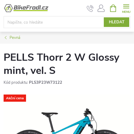
Přejít
NÁKUPNÍ
KOŠÍK
na
obsah
HLEDAT
Pevná
PELLS Thorr 2 W Glossy
mint, vel. S
Kód produktu:
PLS3P23W73122
Akční cena