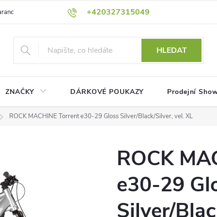
+420327315049
rance nejnižší ceny!
Podmínky ochrany osobních údajů
Platební me
HLEDAT
ZNAČKY
DÁRKOVÉ POUKAZY
Prodejní Sho
ROCK MACHINE Torrent e30-29 Gloss Silver/Black/Silver, vel. XL
ROCK MAC
e30-29 Gl
Silver/Blac