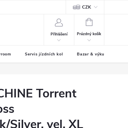
CZK
tody
NÁKUPNÍ
KOŠÍK
Prázdný košík
Přihlášení
wroom
Servis jízdních kol
Bazar & výkup jízdních 
HINE Torrent
oss
k/Silver, vel. XL