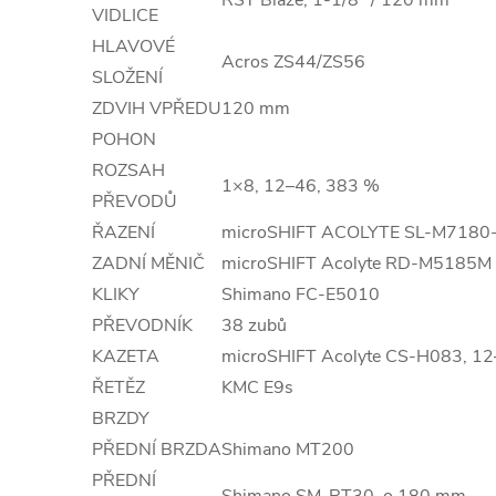
RST Blaze, 1-1/8" / 120 mm
VIDLICE
HLAVOVÉ
Acros ZS44/ZS56
SLOŽENÍ
ZDVIH VPŘEDU
120 mm
POHON
ROZSAH
1×8, 12–46, 383 %
PŘEVODŮ
ŘAZENÍ
microSHIFT ACOLYTE SL-M7180-R
ZADNÍ MĚNIČ
microSHIFT Acolyte RD-M5185M
KLIKY
Shimano FC-E5010
PŘEVODNÍK
38 zubů
KAZETA
microSHIFT Acolyte CS-H083, 12
ŘETĚZ
KMC E9s
BRZDY
PŘEDNÍ BRZDA
Shimano MT200
PŘEDNÍ