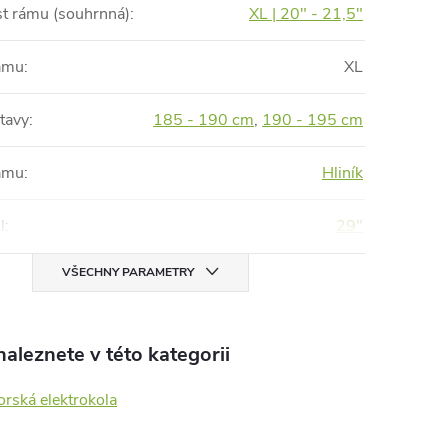
st rámu (souhrnná)
:
XL | 20" - 21,5"
rámu
:
XL
tavy
:
185 - 190 cm
,
190 - 195 cm
rámu
:
Hliník
l
:
29"
VŠECHNY PARAMETRY
aleznete v této kategorii
rská elektrokola