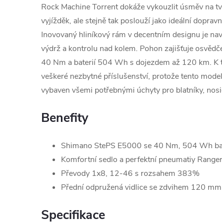
Rock Machine Torrent dokáže vykouzlit úsměv na t
vyjížděk, ale stejně tak poslouží jako ideální doprav
Inovovaný hliníkový rám v decentním designu je n
výdrž a kontrolu nad kolem. Pohon zajišťuje osvě
40 Nm a baterií 504 Wh s dojezdem až 120 km. K t
veškeré nezbytné příslušenství, protože tento model 
vybaven všemi potřebnými úchyty pro blatníky, nosič
Benefity
Shimano StePS E5000 se 40 Nm, 504 Wh bat
Komfortní sedlo a perfektní pneumatiy Rang
Převody 1x8, 12-46 s rozsahem 383%
Přední odpružená vidlice se zdvihem 120 mm
Specifikace