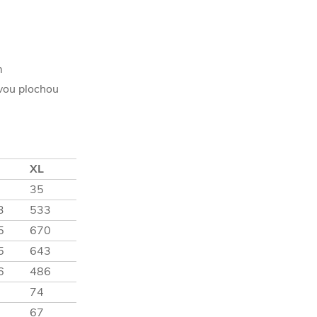
m
ovou plochou
XL
35
3
533
5
670
5
643
6
486
74
67