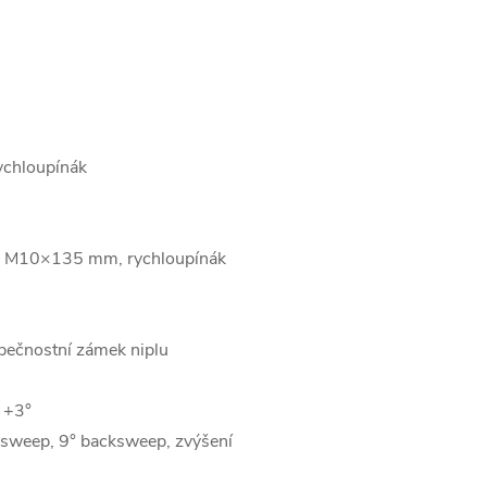
ychloupínák
, M10×135 mm, rychloupínák
zpečnostní zámek niplu
 +3°
sweep, 9° backsweep, zvýšení