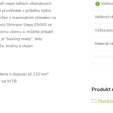
váři nejen během víkendových
Veliko
?
ní prostředek v průběhu týdne.
Velikost 
avržen s maximálním ohledem na
dčený Shimano Steps E5000 se
Výška pos
omu všemu si můžete přibalit
je "touring ready", tedy
Materiál 
e, brašny a stojan.
Průměr ko
erie o dojezdu až 120 km*
er od WTB
Produkt n
Pevná ho