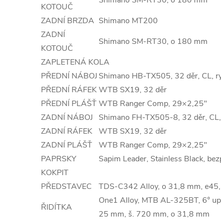
Shimano SM-RT30, o 180 mm
KOTOUČ
ZADNÍ BRZDA
Shimano MT200
ZADNÍ
Shimano SM-RT30, o 180 mm
KOTOUČ
ZAPLETENÁ KOLA
PŘEDNÍ NÁBOJ
Shimano HB-TX505, 32 děr, CL, r
PŘEDNÍ RÁFEK
WTB SX19, 32 děr
PŘEDNÍ PLÁŠŤ
WTB Ranger Comp, 29×2,25"
ZADNÍ NÁBOJ
Shimano FH-TX505-8, 32 děr, CL
ZADNÍ RÁFEK
WTB SX19, 32 děr
ZADNÍ PLÁŠŤ
WTB Ranger Comp, 29×2,25"
PAPRSKY
Sapim Leader, Stainless Black, be
KOKPIT
PŘEDSTAVEC
TDS-C342 Alloy, o 31,8 mm, e45,
One1 Alloy, MTB AL-325BT, 6° up
ŘIDÍTKA
25 mm, š. 720 mm, o 31,8 mm