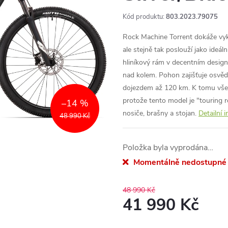
Kód produktu:
803.2023.79075
Rock Machine Torrent dokáže vyk
ale stejně tak poslouží jako ideá
hliníkový rám v decentním desig
nad kolem. Pohon zajišťuje osv
dojezdem až 120 km. K tomu všemu
protože tento model je "touring 
–14 %
nosiče, brašny a stojan.
Detailní 
48 990 Kč
Položka byla vyprodána…
Momentálně nedostupné
48 990 Kč
41 990 Kč
Měrná