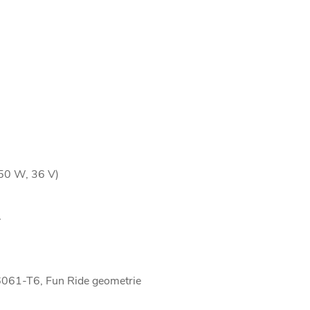
50 W, 36 V)
V
a 6061-T6, Fun Ride geometrie