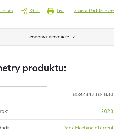
dací pes
Sdílet
Tisk
Značka:
Rock Machine
PODOBNÉ PRODUKTY
etry produktu:
8592842184830
rok
:
2023
řada
:
Rock Machine eTorrent