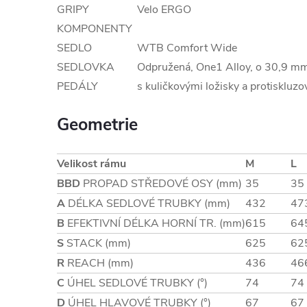
GRIPY
Velo ERGO
KOMPONENTY
SEDLO
WTB Comfort Wide
SEDLOVKA
Odpružená, One1 Alloy, o 30,9 m
PEDÁLY
s kuličkovými ložisky a protiskluz
Geometrie
Velikost rámu
M
L
BBD
PROPAD STŘEDOVÉ OSY (mm)
35
35
A
DÉLKA SEDLOVÉ TRUBKY (mm)
432
47
B
EFEKTIVNÍ DÉLKA HORNÍ TR. (mm)
615
64
S
STACK (mm)
625
62
R
REACH (mm)
436
46
C
ÚHEL SEDLOVÉ TRUBKY (°)
74
74
D
ÚHEL HLAVOVÉ TRUBKY (°)
67
67