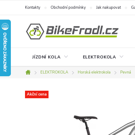
Přejít
Kontakty
Obchodní podmínky
Jak nakupovat
Ga
na
obsah
JÍZDNÍ KOLA
ELEKTROKOLA
ELEKTROKOLA
Horská elektrokola
Pevná
Domů
Akční cena