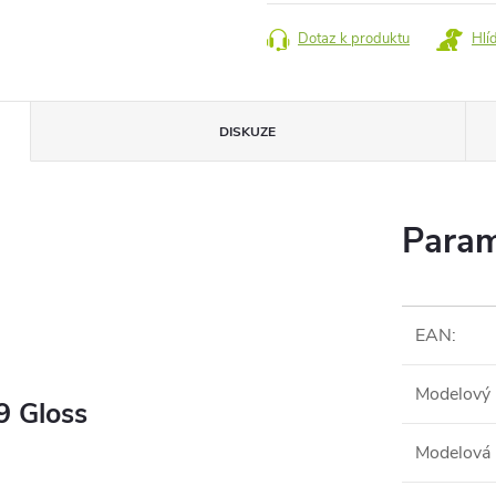
cena:
Dotaz k produktu
Hlí
DISKUZE
Param
EAN
:
Modelový 
 Gloss
Modelová 