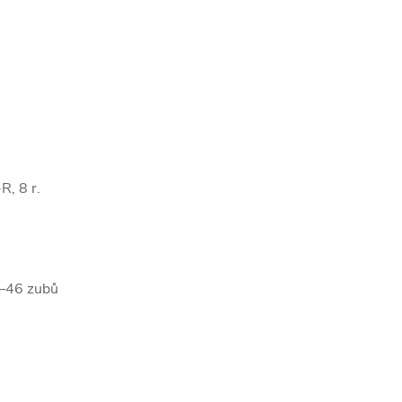
, 8 r.
–46 zubů