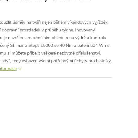
ouzlit úsměv na tváři nejen během víkendových vyjížděk,
lní dopravní prostředek v průběhu týdne. Inovovaný
nu je navržen s maximálním ohledem na výdrž a kontrolu
ědčený Shimano Steps E5000 se 40 Nm a baterií 504 Wh s
 si můžete přibalit veškeré nezbytné příslušenství,
ready", tedy vybaven všemi potřebnými úchyty pro blatníky,
informace