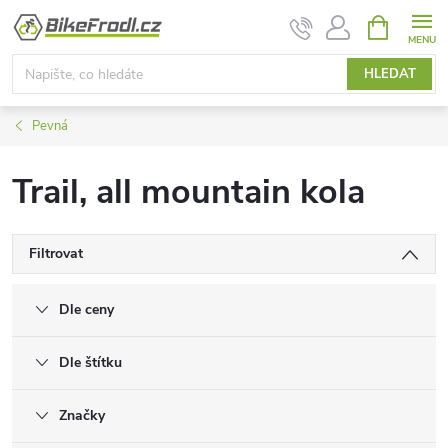
Přejít
NÁKUPNÍ
KOŠÍK
na
obsah
HLEDAT
Pevná
Trail, all mountain kola
Filtrovat
Dle ceny
Dle štítku
Značky