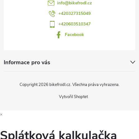
t
info
@
bikefrodl.cz
y
í
+420327315049
v
+420603510347
ý
Facebook
p
i
Informace pro vás
s
u
Copyright 2026
bikefrodl.cz
. Všechna práva vyhrazena.
Vytvořil Shoptet
×
Splátková kalkulačka