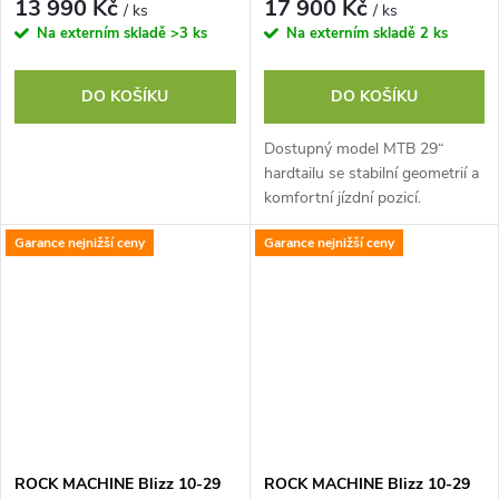
13 990 Kč
17 900 Kč
/ ks
/ ks
Na externím skladě
>3 ks
Na externím skladě
2 ks
DO KOŠÍKU
DO KOŠÍKU
Dostupný model MTB 29“
hardtailu se stabilní geometrií a
komfortní jízdní pozicí.
Odpružená vidlice RST se 120
Garance nejnižší ceny
Garance nejnižší ceny
mm zdvihu a lockoutem nabízí
dostatek...
ROCK MACHINE Blizz 10-29
ROCK MACHINE Blizz 10-29