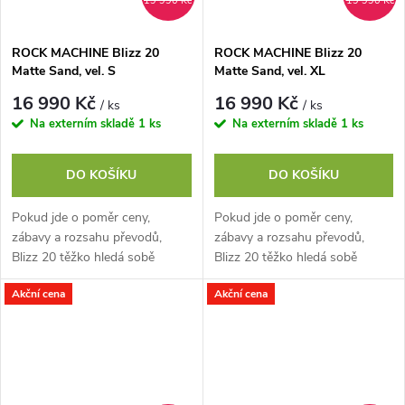
19 990 Kč
19 990 Kč
ROCK MACHINE Blizz 20
ROCK MACHINE Blizz 20
Matte Sand, vel. S
Matte Sand, vel. XL
16 990 Kč
16 990 Kč
/ ks
/ ks
Na externím skladě
1 ks
Na externím skladě
1 ks
DO KOŠÍKU
DO KOŠÍKU
Pokud jde o poměr ceny,
Pokud jde o poměr ceny,
zábavy a rozsahu převodů,
zábavy a rozsahu převodů,
Blizz 20 těžko hledá sobě
Blizz 20 těžko hledá sobě
rovného soupeře. Shimano
rovného soupeře. Shimano
Akční cena
Akční cena
CUES se dvěma převodníky,
CUES se dvěma převodníky,
devíti pastorky a...
devíti pastorky a...