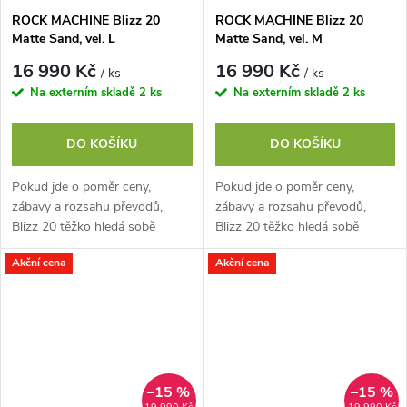
ROCK MACHINE Blizz 20
ROCK MACHINE Blizz 20
Matte Sand, vel. L
Matte Sand, vel. M
16 990 Kč
16 990 Kč
/ ks
/ ks
Na externím skladě
2 ks
Na externím skladě
2 ks
DO KOŠÍKU
DO KOŠÍKU
Pokud jde o poměr ceny,
Pokud jde o poměr ceny,
zábavy a rozsahu převodů,
zábavy a rozsahu převodů,
Blizz 20 těžko hledá sobě
Blizz 20 těžko hledá sobě
rovného soupeře. Shimano
rovného soupeře. Shimano
Akční cena
Akční cena
CUES se dvěma převodníky,
CUES se dvěma převodníky,
devíti pastorky a...
devíti pastorky a...
–15 %
–15 %