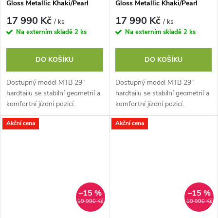
Gloss Metallic Khaki/Pearl
Gloss Metallic Khaki/Pearl
Black, vel. M
Black, vel. S
17 990 Kč
17 990 Kč
/ ks
/ ks
Na externím skladě
2 ks
Na externím skladě
2 ks
DO KOŠÍKU
DO KOŠÍKU
Dostupný model MTB 29“
Dostupný model MTB 29“
hardtailu se stabilní geometrií a
hardtailu se stabilní geometrií a
komfortní jízdní pozicí.
komfortní jízdní pozicí.
Odpružená vidlice RST se 120
Odpružená vidlice RST se 120
Akční cena
Akční cena
mm zdvihu a lockoutem nabízí
mm zdvihu a lockoutem nabízí
dostatek...
dostatek...
–15 %
–15 %
19 990 Kč
19 990 Kč