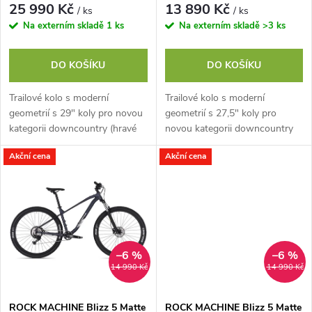
r
25 990 Kč
13 890 Kč
/ ks
/ ks
r
Na externím skladě
1 ks
Na externím skladě
>3 ks
o
o
DO KOŠÍKU
DO KOŠÍKU
d
d
Trailové kolo s moderní
Trailové kolo s moderní
u
geometrií s 29" koly pro novou
geometrií s 27,5" koly pro
u
kategorii downcountry (hravé
novou kategorii downcountry
XC kolo). Styl DC podporuje
(hravé XC kolo). Styl DC
k
Akční cena
Akční cena
odpružená vidlice RST F1RST
podporuje odpružená vidlice
k
se zdvihem...
RST BLAZE se zdvihem...
t
t
ů
ů
–6 %
–6 %
14 990 Kč
14 990 Kč
ROCK MACHINE Blizz 5 Matte
ROCK MACHINE Blizz 5 Matte