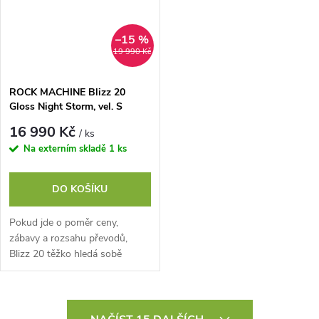
–15 %
19 990 Kč
ROCK MACHINE Blizz 20
Gloss Night Storm, vel. S
16 990 Kč
/ ks
Na externím skladě
1 ks
DO KOŠÍKU
Pokud jde o poměr ceny,
zábavy a rozsahu převodů,
Blizz 20 těžko hledá sobě
rovného soupeře. Shimano
CUES se dvěma převodníky,
devíti pastorky a...
O