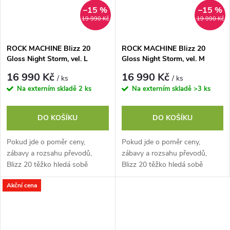
–15 %
–15 %
19 990 Kč
19 990 Kč
ROCK MACHINE Blizz 20
ROCK MACHINE Blizz 20
Gloss Night Storm, vel. L
Gloss Night Storm, vel. M
16 990 Kč
16 990 Kč
/ ks
/ ks
Na externím skladě
2 ks
Na externím skladě
>3 ks
DO KOŠÍKU
DO KOŠÍKU
Pokud jde o poměr ceny,
Pokud jde o poměr ceny,
zábavy a rozsahu převodů,
zábavy a rozsahu převodů,
Blizz 20 těžko hledá sobě
Blizz 20 těžko hledá sobě
rovného soupeře. Shimano
rovného soupeře. Shimano
Akční cena
CUES se dvěma převodníky,
CUES se dvěma převodníky,
devíti pastorky a...
devíti pastorky a...