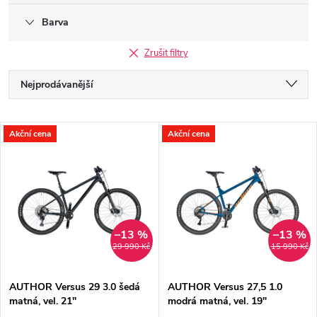
Barva
Zrušit filtry
Ř
Nejprodávanější
a
Nejlevnější
V
Akční cena
Akční cena
Nejdražší
z
ý
Abecedně
e
p
n
i
–13 %
–13 %
29 990 Kč
15 990 Kč
í
s
p
AUTHOR Versus 29 3.0 šedá
AUTHOR Versus 27,5 1.0
matná, vel. 21"
modrá matná, vel. 19"
p