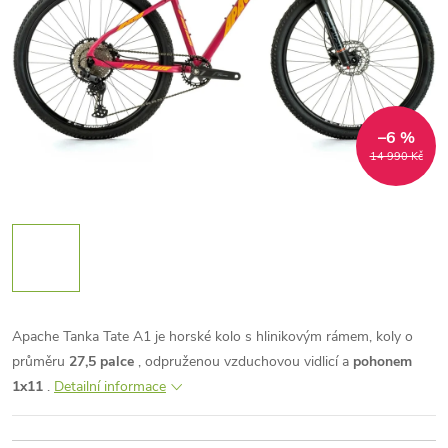
–6 %
14 990 Kč
Apache Tanka Tate A1 je horské kolo s hlinikovým rámem, koly o
průměru
27,5 palce
, odpruženou vzduchovou vidlicí a
pohonem
1x11
.
Detailní informace