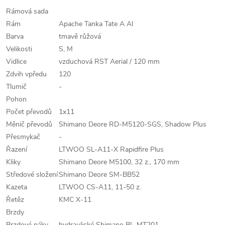
Rámová sada
Rám
Apache Tanka Tate A Al
Barva
tmavě růžová
Velikosti
S, M
Vidlice
vzduchová RST Aerial / 120 mm
Zdvih vpředu
120
Tlumič
-
Pohon
Počet převodů
1x11
Měnič převodů
Shimano Deore RD-M5120-SGS, Shadow Plus
Přesmykač
-
Řazení
LTWOO SL-A11-X Rapidfire Plus
Kliky
Shimano Deore M5100, 32 z., 170 mm
Středové složení
Shimano Deore SM-BB52
Kazeta
LTWOO CS-A11, 11-50 z.
Řetěz
KMC X-11
Brzdy
Brzdové páky
hydraulické Shimano BL-MT201