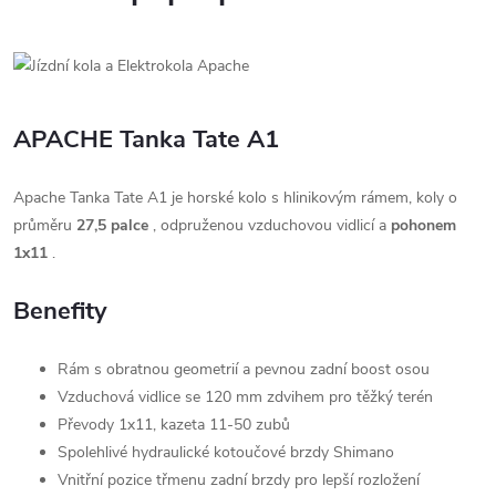
APACHE Tanka Tate A1
Apache Tanka Tate A1 je horské kolo s hlinikovým rámem, koly o
průměru
27,5 palce
, odpruženou vzduchovou vidlicí a
pohonem
1x11
.
Benefity
Rám s obratnou geometrií a pevnou zadní boost osou
Vzduchová vidlice se 120 mm zdvihem pro těžký terén
Převody 1x11, kazeta 11-50 zubů
Spolehlivé hydraulické kotoučové brzdy Shimano
Vnitřní pozice třmenu zadní brzdy pro lepší rozložení