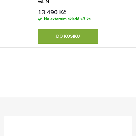
vel. M
13 490 Kč
Na externím skladě
>3 ks
DO KOŠÍKU
Z
á
p