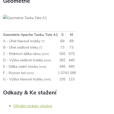
Geometrie
Geometrie Apache Tanka Tate A1
S
M
A - Úhel hlavové trubky
69
69
[°]
B - Úhel sedlové trbky
73
73
[°]
C - Efektivní délka rámu
555
575
[mm]
D - Výška sedlové trubky
382
440
[mm]
E - Délka zadní stavby
445
445
[mm]
F - Rozvor kol
1 074
1 095
[mm]
G - Výška hlavové trubky
105
115
[mm]
Odkazy & Ke stažení
Oficiální stránky výrobce