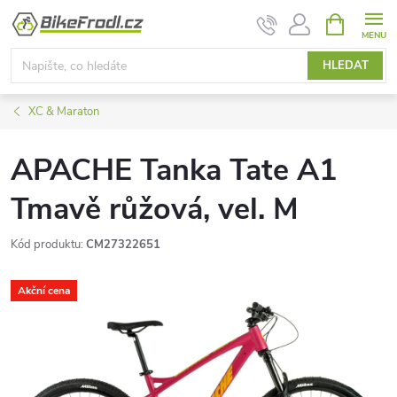
Přejít
NÁKUPNÍ
KOŠÍK
na
obsah
HLEDAT
XC & Maraton
APACHE Tanka Tate A1
Tmavě růžová, vel. M
Kód produktu:
CM27322651
Akční cena