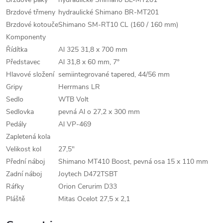
Brzdové třmeny
hydraulické Shimano BR-MT201
Brzdové kotouče
Shimano SM-RT10 CL (160 / 160 mm)
Komponenty
Řídítka
Al 325 31,8 x 700 mm
Představec
Al 31,8 x 60 mm, 7°
Hlavové složení
semiintegrované tapered, 44/56 mm
Gripy
Herrmans LR
Sedlo
WTB Volt
Sedlovka
pevná Al o 27,2 x 300 mm
Pedály
Al VP-469
Zapletená kola
Velikost kol
27,5"
Přední náboj
Shimano MT410 Boost, pevná osa 15 x 110 mm
Zadní náboj
Joytech D472TSBT
Ráfky
Orion Cerurim D33
Pláště
Mitas Ocelot 27,5 x 2,1