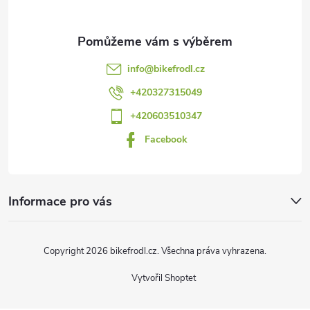
a
t
info
@
bikefrodl.cz
í
+420327315049
+420603510347
Facebook
Informace pro vás
Copyright 2026
bikefrodl.cz
. Všechna práva vyhrazena.
Vytvořil Shoptet