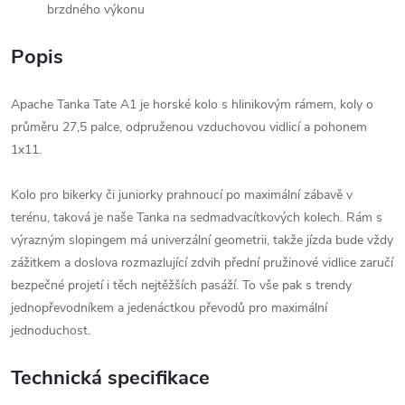
brzdného výkonu
Popis
Apache Tanka Tate A1 je horské kolo s hlinikovým rámem, koly o
průměru 27,5 palce, odpruženou vzduchovou vidlicí a pohonem
1x11.
Kolo pro bikerky či juniorky prahnoucí po maximální zábavě v
terénu, taková je naše Tanka na sedmadvacítkových kolech. Rám s
výrazným slopingem má univerzální geometrii, takže jízda bude vždy
zážitkem a doslova rozmazlující zdvih přední pružinové vidlice zaručí
bezpečné projetí i těch nejtěžších pasáží. To vše pak s trendy
jednopřevodníkem a jedenáctkou převodů pro maximální
jednoduchost.
Technická specifikace