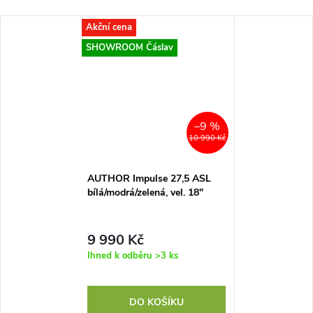
Akční cena
SHOWROOM Čáslav
–9 %
10 990 Kč
AUTHOR Impulse 27,5 ASL
bílá/modrá/zelená, vel. 18"
9 990 Kč
Ihned k odběru
>3 ks
DO KOŠÍKU