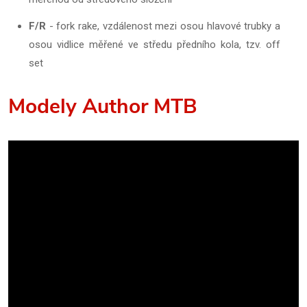
F/R
- fork rake, vzdálenost mezi osou hlavové trubky a
osou vidlice měřené ve středu předního kola, tzv. off
set
Modely Author MTB