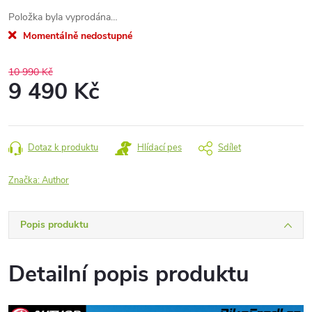
Položka byla vyprodána…
Momentálně nedostupné
10 990 Kč
9 490 Kč
Měrná
cena:
Dotaz k produktu
Hlídací pes
Sdílet
Značka:
Author
Popis produktu
Detailní popis produktu