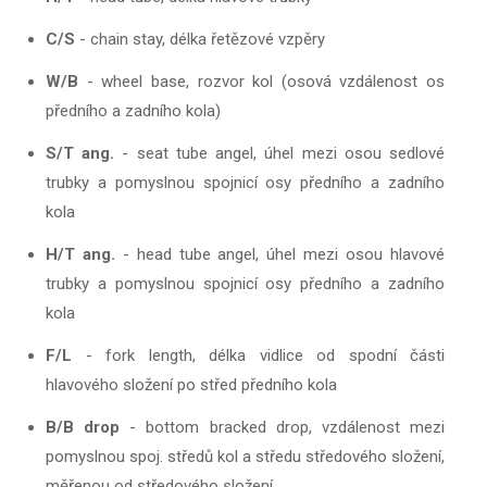
C/S
- chain stay, délka řetězové vzpěry
W/B
- wheel base, rozvor kol (osová vzdálenost os
předního a zadního kola)
S/T ang.
- seat tube angel, úhel mezi osou sedlové
trubky a pomyslnou spojnicí osy předního a zadního
kola
H/T ang.
- head tube angel, úhel mezi osou hlavové
trubky a pomyslnou spojnicí osy předního a zadního
kola
F/L
- fork length, délka vidlice od spodní části
hlavového složení po střed předního kola
B/B drop
- bottom bracked drop, vzdálenost mezi
pomyslnou spoj. středů kol a středu středového složení,
měřenou od středového složení