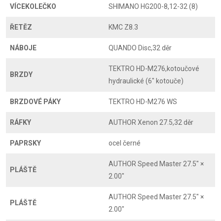
VÍCEKOLEČKO
SHIMANO HG200-8,12-32 (8)
ŘETĚZ
KMC Z8.3
NÁBOJE
QUANDO Disc,32 děr
TEKTRO HD-M276,kotoučové
BRZDY
hydraulické (6" kotouče)
BRZDOVÉ PÁKY
TEKTRO HD-M276 WS
RÁFKY
AUTHOR Xenon 27.5,32 děr
PAPRSKY
ocel černé
AUTHOR Speed Master 27.5" ×
PLÁŠTĚ
2.00"
AUTHOR Speed Master 27.5" ×
PLÁŠTĚ
2.00"