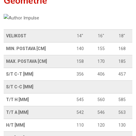
Geometrie
VELIKOST
14"
16"
18"
MIN. POSTAVA [CM]
140
155
168
MAX. POSTAVA [CM]
158
170
185
S/T C-T [MM]
356
406
457
S/T C-C [MM]
T/T H [MM]
545
560
585
T/T A [MM]
542
546
563
H/T [MM]
110
120
130