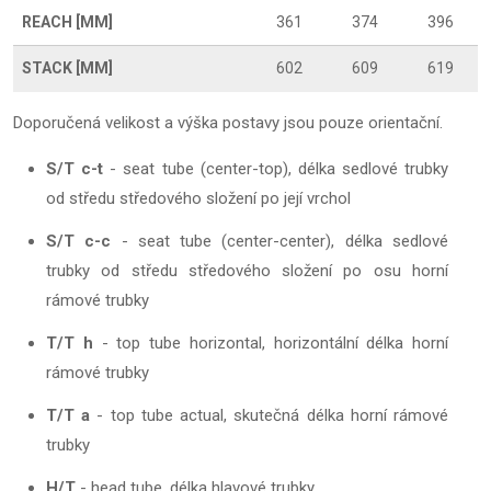
REACH [MM]
361
374
396
STACK [MM]
602
609
619
Doporučená velikost a výška postavy jsou pouze orientační.
S/T c-t
- seat tube (center-top), délka sedlové trubky
od středu středového složení po její vrchol
S/T c-c
- seat tube (center-center), délka sedlové
trubky od středu středového složení po osu horní
rámové trubky
T/T h
- top tube horizontal, horizontální délka horní
rámové trubky
T/T a
- top tube actual, skutečná délka horní rámové
trubky
H/T
- head tube, délka hlavové trubky