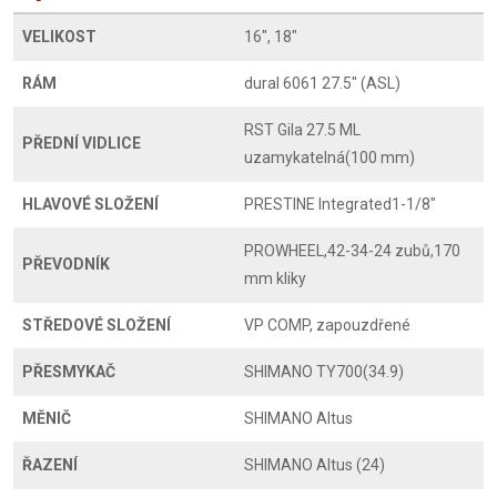
VELIKOST
16", 18"
RÁM
dural 6061 27.5" (ASL)
RST Gila 27.5 ML
PŘEDNÍ VIDLICE
uzamykatelná(100 mm)
HLAVOVÉ SLOŽENÍ
PRESTINE Integrated1-1/8"
PROWHEEL,42-34-24 zubů,170
PŘEVODNÍK
mm kliky
STŘEDOVÉ SLOŽENÍ
VP COMP, zapouzdřené
PŘESMYKAČ
SHIMANO TY700(34.9)
MĚNIČ
SHIMANO Altus
ŘAZENÍ
SHIMANO Altus (24)