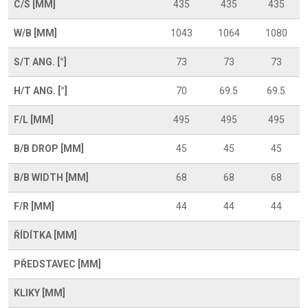
C/S [MM]
435
435
435
W/B [MM]
1043
1064
1080
S/T ANG. [°]
73
73
73
H/T ANG. [°]
70
69.5
69.5
F/L [MM]
495
495
495
B/B DROP [MM]
45
45
45
B/B WIDTH [MM]
68
68
68
F/R [MM]
44
44
44
ŘÍDÍTKA [MM]
PŘEDSTAVEC [MM]
KLIKY [MM]