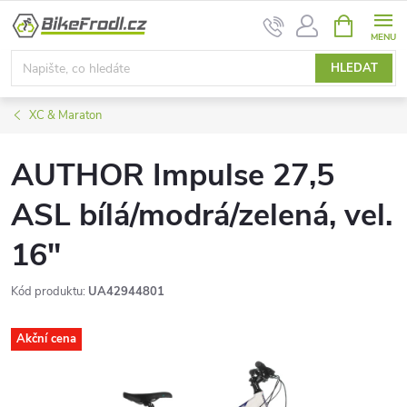
Přejít
NÁKUPNÍ
na
KOŠÍK
obsah
HLEDAT
XC & Maraton
AUTHOR Impulse 27,5
ASL bílá/modrá/zelená, vel.
16"
Kód produktu:
UA42944801
Akční cena