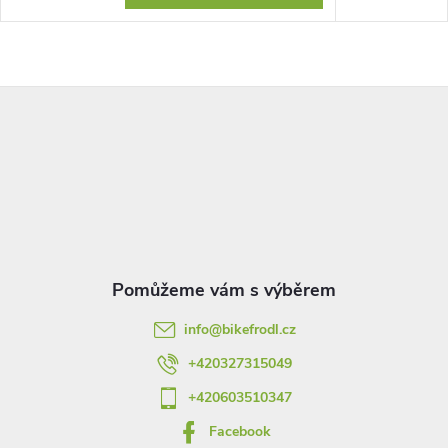
Z
á
p
a
t
info
@
bikefrodl.cz
í
+420327315049
+420603510347
Facebook