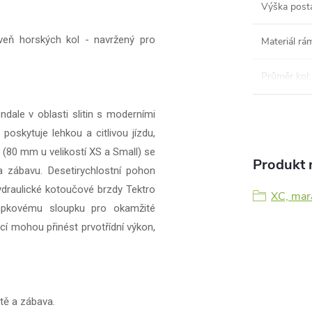
Výška post
oveň horských kol - navržený pro
Materiál rá
Průměr kol
:
dale v oblasti slitin s moderními
oskytuje lehkou a citlivou jízdu,
80 mm u velikostí XS a Small) se
Produkt n
a zábavu. Desetirychlostní pohon
ydraulické kotoučové brzdy Tektro
XC, mar
kapkovému sloupku pro okamžité
ací mohou přinést prvotřídní výkon,
tě a zábava.