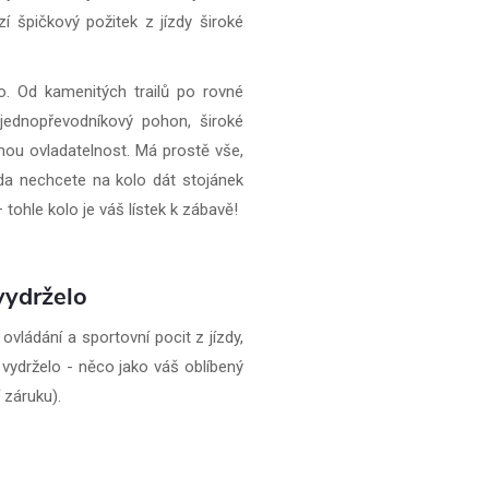
í špičkový požitek z jízdy široké
o. Od kamenitých trailů po rovné
 jednopřevodníkový pohon, široké
elnou ovladatelnost. Má prostě vše,
da nechcete na kolo dát stojánek
 tohle kolo je váš lístek k zábavě!
vydrželo
ovládání a sportovní pocit z jízdy,
vydrželo - něco jako váš oblíbený
í záruku).