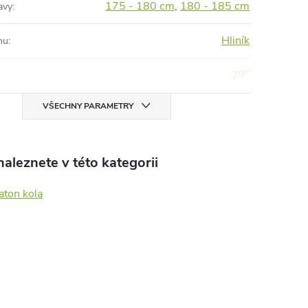
175 - 180 cm
,
180 - 185 cm
avy
:
Hliník
mu
:
29"
VŠECHNY PARAMETRY
aleznete v této kategorii
aton kola