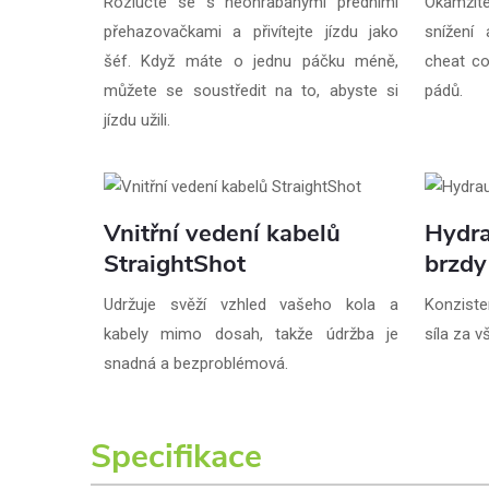
Rozlučte se s neohrabanými předními
Okamžité
přehazovačkami a přivítejte jízdu jako
snížení
šéf. Když máte o jednu páčku méně,
cheat co
můžete se soustředit na to, abyste si
pádů.
jízdu užili.
Vnitřní vedení kabelů
Hydra
StraightShot
brzdy
Udržuje svěží vzhled vašeho kola a
Konziste
kabely mimo dosah, takže údržba je
síla za 
snadná a bezproblémová.
Specifikace