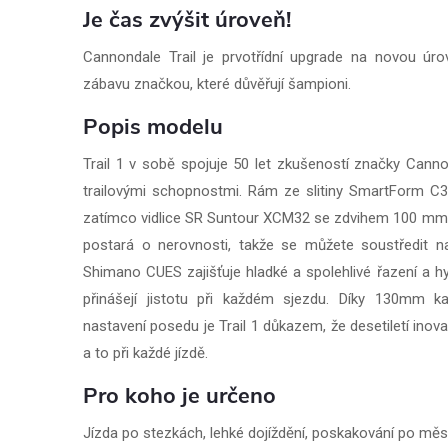
Je čas zvýšit úroveň!
Cannondale Trail je prvotřídní upgrade na novou úr
zábavu značkou, které důvěřují šampioni.
Popis modelu
Trail 1 v sobě spojuje 50 let zkušeností značky Cannon
trailovými schopnostmi. Rám ze slitiny SmartForm C3 p
zatímco vidlice SR Suntour XCM32 se zdvihem 100 mm (
postará o nerovnosti, takže se můžete soustředit n
Shimano CUES zajišťuje hladké a spolehlivé řazení a h
přinášejí jistotu při každém sjezdu. Díky 130mm 
nastavení posedu je Trail 1 důkazem, že desetiletí inov
a to při každé jízdě.
Pro koho je určeno
Jízda po stezkách, lehké dojíždění, poskakování po měs