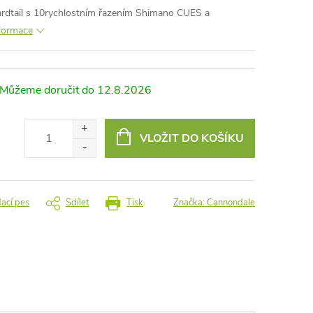
hardtail s 10rychlostním řazením Shimano CUES a
nformace
12.8.2026
VLOŽIT DO KOŠÍKU
dací pes
Sdílet
Tisk
Značka:
Cannondale