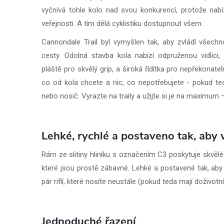
vyčnívá tohle kolo nad svou konkurencí, protože nabíz
veřejnosti. A tím dělá cyklistiku dostupnout všem.
Cannondale Trail byl vymyšlen tak, aby zvládl všechn
cesty. Odolná stavba kola nabízí odpruženou vidlici,
pláště pro skvělý grip, a široká řídítka pro nepřekonat
co od kola chcete a nic, co nepotřebujete - pokud te
nebo nosič. Vyrazte na traily a užijte si je na maximum –
Lehké, rychlé a postaveno tak, aby 
Rám ze slitiny hliníku s označením C3 poskytuje skvělé 
které jsou prostě zábavné. Lehké a postavené tak, aby 
pár riflí, které nosíte neustále (pokud teda mají doživotn
Jednoduché řazení