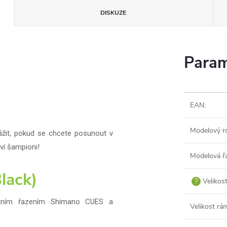
DISKUZE
Param
EAN
:
Modelový r
vážit, pokud se chcete posunout v
ví šampioni!
Modelová ř
lack)
?
Velikos
lostním řazením Shimano CUES a
Velikost rá