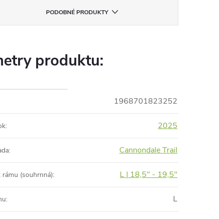
PODOBNÉ PRODUKTY
etry produktu:
1968701823252
2025
ok
:
Cannondale Trail
ada
:
L | 18,5" - 19,5"
t rámu (souhrnná)
:
L
mu
: