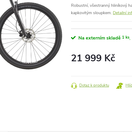
Robustní, všestranný hliníkový 
kapkovitým sloupkem.
Detailní i
Na externím skladě
1 ks
21 999 Kč
Měrná
cena:
Dotaz k produktu
Hlí