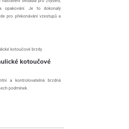
 nastavení sedadla pro zvýšení,
 a opakování. Je to dokonalý
de pro překonávání vzestupů a
ulické kotoučové
ntní a kontrolovatelná brzdná
všech podmínek.