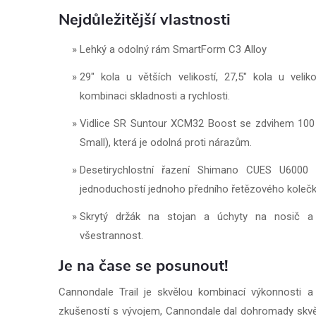
Nejdůležitější vlastnosti
Lehký a odolný rám SmartForm C3 Alloy
29" kola u větších velikostí, 27,5" kola u veli
kombinaci skladnosti a rychlosti.
Vidlice SR Suntour XCM32 Boost se zdvihem 100
Small), která je odolná proti nárazům.
Desetirychlostní řazení Shimano CUES U6000
jednoduchostí jednoho předního řetězového koleč
Skrytý držák na stojan a úchyty na nosič a b
všestrannost.
Je na čase se posunout!
Cannondale Trail je skvělou kombinací výkonnosti a
zkušeností s vývojem, Cannondale dal dohromady skvělý