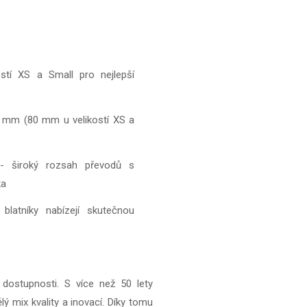
kostí XS a Small pro nejlepší
 mm (80 mm u velikostí XS a
 - široký rozsah převodů s
ka
latníky nabízejí skutečnou
 dostupnosti. S více než 50 lety
 mix kvality a inovací. Díky tomu