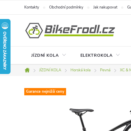
Přejít
Kontakty
Obchodní podmínky
Jak nakupovat
Ga
na
obsah
JÍZDNÍ KOLA
ELEKTROKOLA
JÍZDNÍ KOLA
Horská kola
Pevná
XC & 
Domů
Garance nejnižší ceny