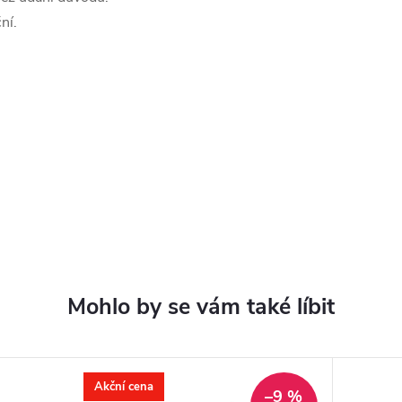
ní.
Akční cena
–9 %