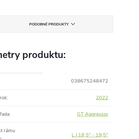
PODOBNÉ PRODUKTY
etry produktu:
038675248472
rok
:
2022
řada
:
GT Aggressor
st rámu
L | 18,5" - 19,5"