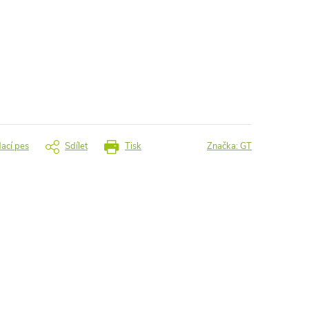
dací pes
Sdílet
Tisk
Značka:
GT