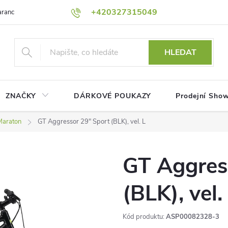
+420327315049
rance nejnižší ceny!
Podmínky ochrany osobních údajů
Platební me
HLEDAT
ZNAČKY
DÁRKOVÉ POUKAZY
Prodejní Sho
Maraton
GT Aggressor 29" Sport (BLK), vel. L
GT Aggres
(BLK), vel.
Kód produktu:
ASP00082328-3