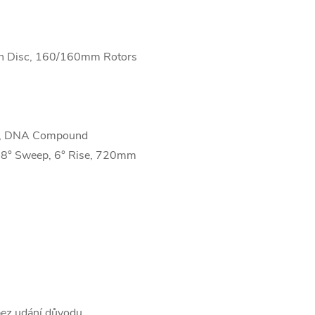
h Disc, 160/160mm Rotors
", DNA Compound
, 8° Sweep, 6° Rise, 720mm
bez udání důvodu.