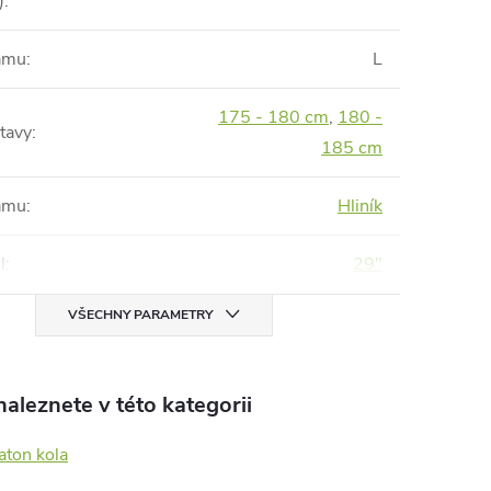
)
:
rámu
:
L
175 - 180 cm
,
180 -
tavy
:
185 cm
rámu
:
Hliník
l
:
29"
VŠECHNY PARAMETRY
aleznete v této kategorii
aton kola