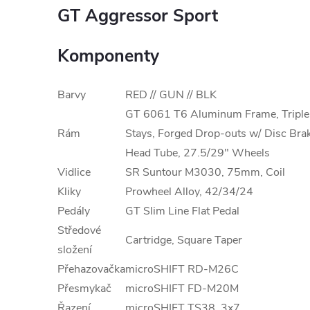
GT Aggressor Sport
Komponenty
Barvy
RED // GUN // BLK
GT 6061 T6 Aluminum Frame, Triple T
Rám
Stays, Forged Drop-outs w/ Disc Bra
Head Tube, 27.5/29" Wheels
Vidlice
SR Suntour M3030, 75mm, Coil
Kliky
Prowheel Alloy, 42/34/24
Pedály
GT Slim Line Flat Pedal
Středové
Cartridge, Square Taper
složení
Přehazovačka
microSHIFT RD-M26C
Přesmykač
microSHIFT FD-M20M
Řazení
microSHIFT TS38, 3x7