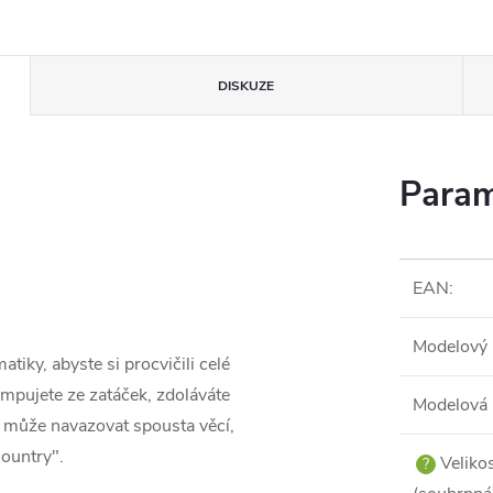
DISKUZE
Param
EAN
:
Modelový 
iky, abyste si procvičili celé
umpujete ze zatáček, zdoláváte
Modelová 
 může navazovat spousta věcí,
country".
Veliko
?