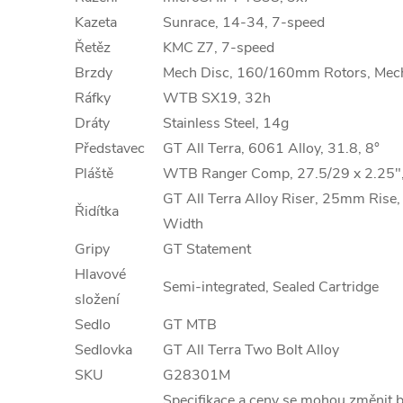
Kazeta
Sunrace, 14-34, 7-speed
Řetěz
KMC Z7, 7-speed
Brzdy
Mech Disc, 160/160mm Rotors, Mec
Ráfky
WTB SX19, 32h
Dráty
Stainless Steel, 14g
Představec
GT All Terra, 6061 Alloy, 31.8, 8°
Pláště
WTB Ranger Comp, 27.5/29 x 2.25
GT All Terra Alloy Riser, 25mm Rise
Řidítka
Width
Gripy
GT Statement
Hlavové
Semi-integrated, Sealed Cartridge
složení
Sedlo
GT MTB
Sedlovka
GT All Terra Two Bolt Alloy
SKU
G28301M
Specifikace a ceny se mohou změnit 