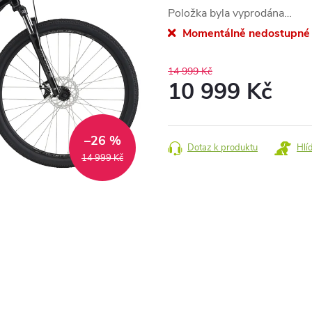
Položka byla vyprodána…
Momentálně nedostupné
14 999 Kč
10 999 Kč
Měrná
cena:
–26 %
Dotaz k produktu
Hlí
14 999 Kč