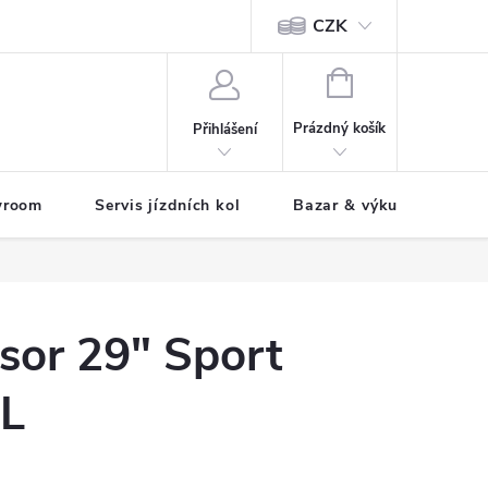
CZK
tody
NÁKUPNÍ
KOŠÍK
Prázdný košík
Přihlášení
wroom
Servis jízdních kol
Bazar & výkup jízdních 
sor 29" Sport
 L