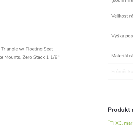
(souhrnná
Velikost 
Výška pos
riangle w/ Floating Seat
Materiál 
ke Mounts, Zero Stack 1 1/8"
Průměr ko
Produkt n
XC, mar