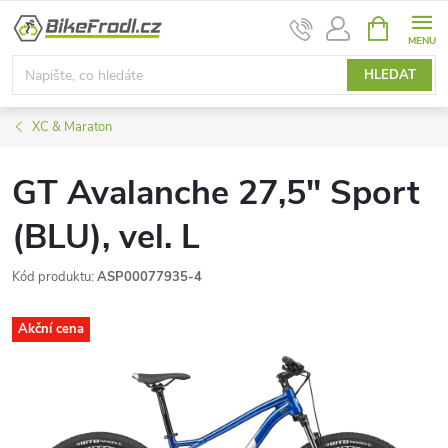
Přejít
NÁKUPNÍ
na
KOŠÍK
obsah
HLEDAT
XC & Maraton
GT Avalanche 27,5" Sport
(BLU), vel. L
Kód produktu:
ASP00077935-4
Akční cena