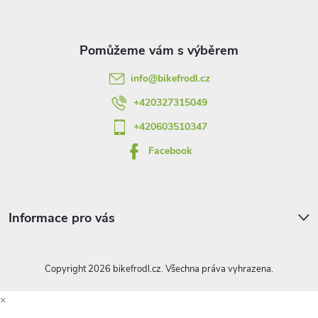
a
t
info
@
bikefrodl.cz
í
+420327315049
+420603510347
Facebook
Informace pro vás
Copyright 2026
bikefrodl.cz
. Všechna práva vyhrazena.
×