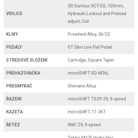
SR Suntour XCT-DS, 100mm,
VIDLICE
Hydraulic Lockout and Preload
adjust, Coil
KLIKY
Prowheel Alloy, 36/22
PEDÁLY
GT Slim Line Flat Pedal
STŘEDOVÉ SLOŽENÍ
Cartridge, Square Taper
PŘEHAZOVAČKA
microSHIFT RD-M36L
PŘESMYKAČ
Shimano Altus
ŘAZENÍ
microSHIFT TS39-29, 9-speed
KAZETA
microSHIFT, 11-36T
ŘETĚZ
KMC Z9, 9-speed
Tektro M275 Hydro Disc,