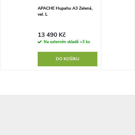
APACHE Hupahu A3 Zelená,
vel. L
13 490 Kč
Na externím skladě
>3 ks
DO KOŠÍKU
Z
á
p