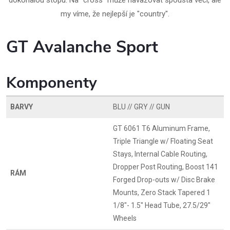
dokonalou stopu. Na "cross" může navazovat spousta věcí, ale
my víme, že nejlepší je "country".
GT Avalanche Sport
Komponenty
BARVY
BLU // GRY // GUN
GT 6061 T6 Aluminum Frame,
Triple Triangle w/ Floating Seat
Stays, Internal Cable Routing,
Dropper Post Routing, Boost 141
RÁM
Forged Drop-outs w/ Disc Brake
Mounts, Zero Stack Tapered 1
1/8"- 1.5" Head Tube, 27.5/29"
Wheels