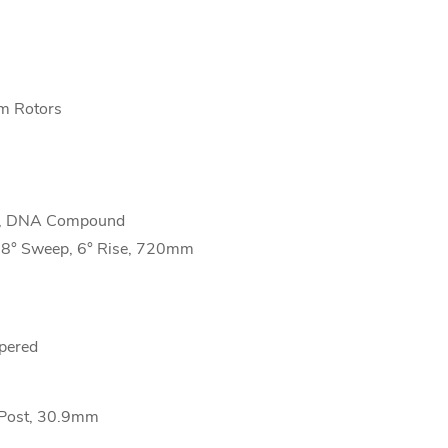
m Rotors
", DNA Compound
, 8° Sweep, 6° Rise, 720mm
apered
t Post, 30.9mm