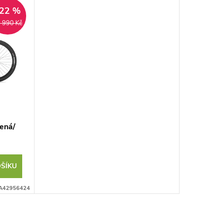
22 %
 990 Kč
ená/
ŠÍKU
A42956424