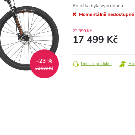
Položka byla vyprodána…
Momentálně nedostupné
22 999 Kč
17 499 Kč
Měrná
cena:
–23 %
Dotaz k produktu
Hlí
22 999 Kč