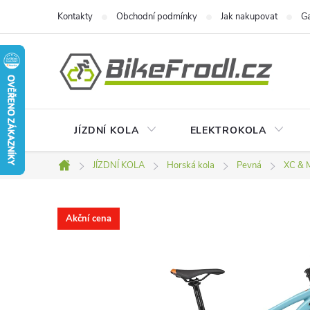
Přejít
Kontakty
Obchodní podmínky
Jak nakupovat
Ga
na
obsah
JÍZDNÍ KOLA
ELEKTROKOLA
JÍZDNÍ KOLA
Horská kola
Pevná
XC & 
Domů
Akční cena