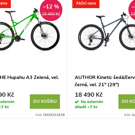
cena
Akční cena
–12 %
–
15 490 Kč
23
E Hupahu A3 Zelená, vel.
AUTHOR Kinetic šedá/červ
černá, vel. 21" (29")
90 Kč
18 490 Kč
DO KOŠÍKU
DO KO
externím
Na externím
>3 ks
skladě
>3 ks
Kód:
CM29322638
Kód:
U