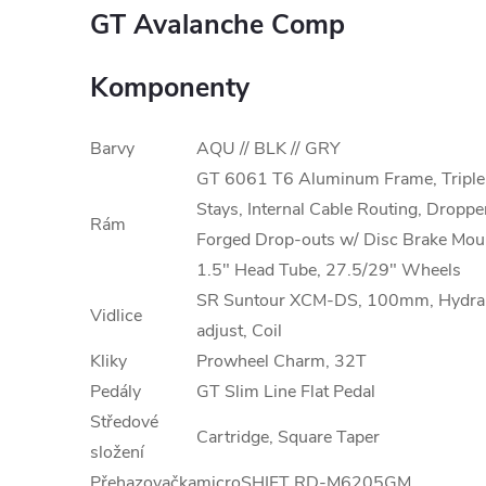
GT Avalanche Comp
Komponenty
Barvy
AQU // BLK // GRY
GT 6061 T6 Aluminum Frame, Triple T
Stays, Internal Cable Routing, Dropp
Rám
Forged Drop-outs w/ Disc Brake Moun
1.5" Head Tube, 27.5/29" Wheels
SR Suntour XCM-DS, 100mm, Hydraul
Vidlice
adjust, Coil
Kliky
Prowheel Charm, 32T
Pedály
GT Slim Line Flat Pedal
Středové
Cartridge, Square Taper
složení
Přehazovačka
microSHIFT RD-M6205GM