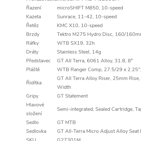
Řazení
microSHIFT M850, 10-speed
Kazeta
Sunrace, 11-42, 10-speed
Řetěz
KMC X10, 10-speed
Brzdy
Tektro M275 Hydro Disc, 160/160m
Ráfky
WTB SX19, 32h
Dráty
Stainless Steel, 14g
Představec
GT All Terra, 6061 Alloy, 31.8, 8°
Pláště
WTB Ranger Comp, 27.5/29 x 2.25
GT All Terra Alloy Riser, 25mm Rise
Řidítka
Width
Gripy
GT Statement
Hlavové
Semi-integrated, Sealed Cartridge, T
složení
Sedlo
GT MTB
Sedlovka
GT All-Terra Micro Adjust Alloy Sea
SKU
G27301M