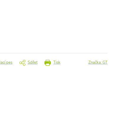
dací pes
Sdílet
Tisk
Značka:
GT