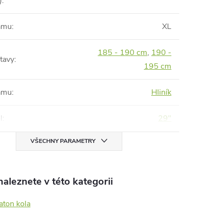
)
:
rámu
:
XL
185 - 190 cm
,
190 -
tavy
:
195 cm
rámu
:
Hliník
l
:
29"
VŠECHNY PARAMETRY
aleznete v této kategorii
aton kola