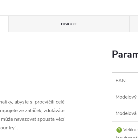
DISKUZE
Param
EAN
:
Modelový 
iky, abyste si procvičili celé
umpujete ze zatáček, zdoláváte
Modelová 
 může navazovat spousta věcí,
country".
Veliko
?