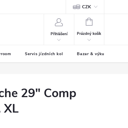
CZK
tody
NÁKUPNÍ
KOŠÍK
Prázdný košík
Přihlášení
wroom
Servis jízdních kol
Bazar & výkup jízdních 
che 29" Comp
. XL