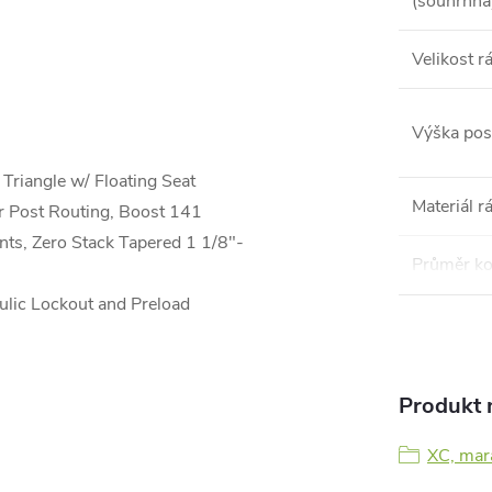
(souhrnná
Velikost 
Výška pos
riangle w/ Floating Seat
Materiál 
er Post Routing, Boost 141
ts, Zero Stack Tapered 1 1/8"-
Průměr ko
ic Lockout and Preload
Produkt n
XC, mar