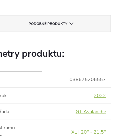
PODOBNÉ PRODUKTY
etry produktu:
038675206557
rok
:
2022
řada
:
GT Avalanche
st rámu
XL | 20" - 21,5"