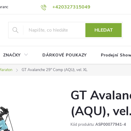
+420327315049
rance nejnižší ceny!
Podmínky ochrany osobních údajů
Platební me
HLEDAT
ZNAČKY
DÁRKOVÉ POUKAZY
Prodejní Sho
Maraton
GT Avalanche 29" Comp (AQU), vel. XL
GT Avalan
(AQU), vel
Kód produktu:
ASP00077941-4