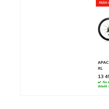
Akční 
APACH
XL
13 4
Na 
skladě