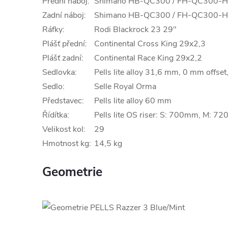
Přední náboj:
Shimano HB-QC300 / FH-QC300-
Zadní náboj:
Shimano HB-QC300 / FH-QC300-
Ráfky:
Rodi Blackrock 23 29"
Plášť přední:
Continental Cross King 29x2,3
Plášť zadní:
Continental Race King 29x2,2
Sedlovka:
Pells lite alloy 31,6 mm, 0 mm offs
Sedlo:
Selle Royal Orma
Představec:
Pells lite alloy 60 mm
Řídítka:
Pells lite OS riser: S: 700mm, M: 
Velikost kol:
29
Hmotnost kg:
14,5 kg
Geometrie