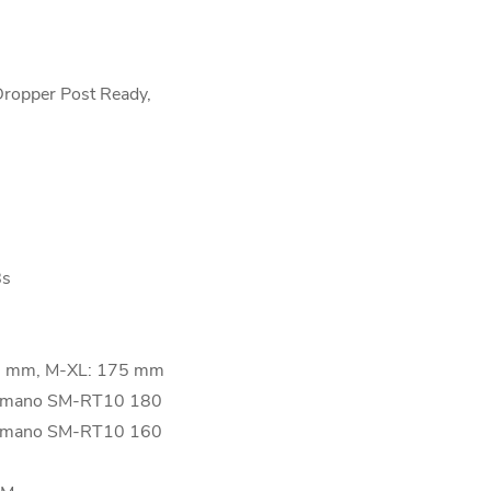
 Dropper Post Ready,
8s
0 mm, M-XL: 175 mm
imano SM-RT10 180
imano SM-RT10 160