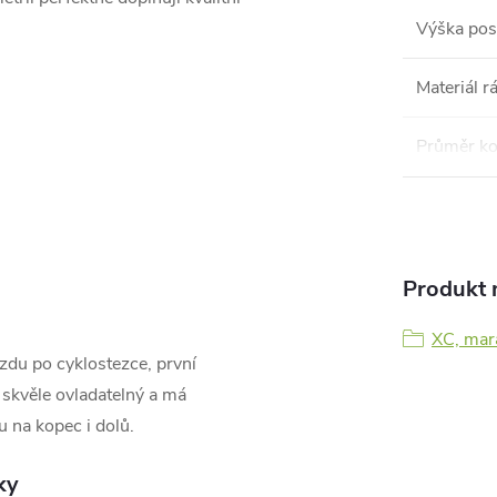
Výška pos
Materiál 
Průměr ko
Produkt n
XC, mar
ízdu po cyklostezce, první
e skvěle ovladatelný a má
u na kopec i dolů.
ky