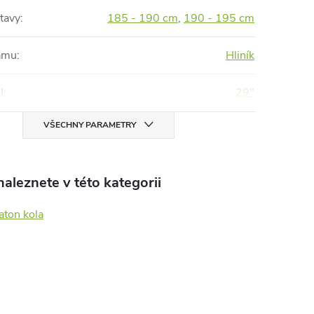
tavy
:
185 - 190 cm
,
190 - 195 cm
rámu
:
Hliník
l
:
29"
VŠECHNY PARAMETRY
aleznete v této kategorii
aton kola