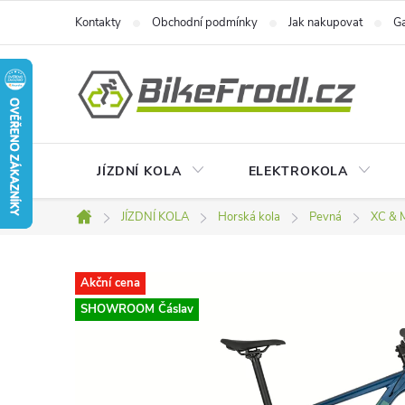
Přejít
Kontakty
Obchodní podmínky
Jak nakupovat
Ga
na
obsah
JÍZDNÍ KOLA
ELEKTROKOLA
JÍZDNÍ KOLA
Horská kola
Pevná
XC & 
Domů
Akční cena
SHOWROOM Čáslav