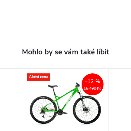
Akční cena
–12 %
15 490 Kč