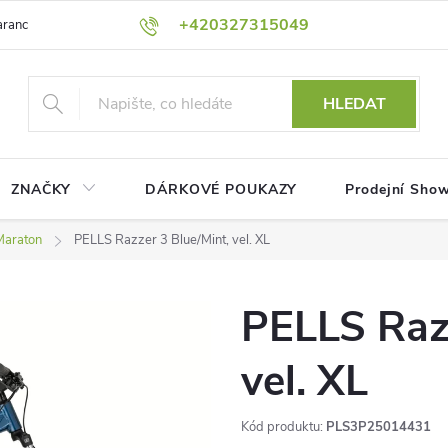
+420327315049
rance nejnižší ceny!
Podmínky ochrany osobních údajů
Platební me
HLEDAT
ZNAČKY
DÁRKOVÉ POUKAZY
Prodejní Sho
Maraton
PELLS Razzer 3 Blue/Mint, vel. XL
PELLS Razz
vel. XL
Kód produktu:
PLS3P25014431