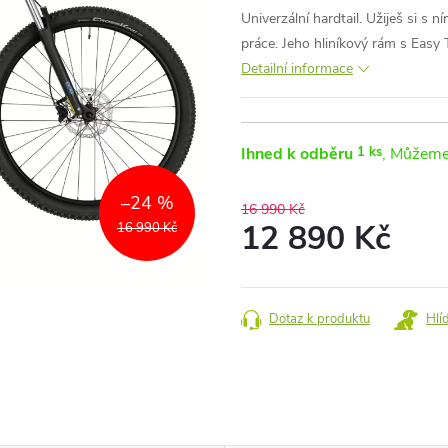
Univerzální hardtail. Užiješ si s 
práce. Jeho hliníkový rám s Easy 
Detailní informace
Ihned k odběru
1 ks
–24 %
16 990 Kč
12 890 Kč
16 990 Kč
Měrná
cena:
Dotaz k produktu
Hlí