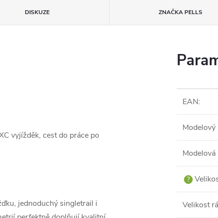
DISKUZE
ZNAČKA
PELLS
Param
EAN
:
Modelový 
 XC vyjížděk, cest do práce po
Modelová 
Veliko
?
žďku, jednoduchý singletrail i
Velikost 
trií perfektně doplňují kvalitní