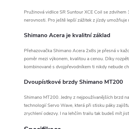
Pružinová vidlice SR Suntour XCE Coil se zdvihem 
nerovnosti. Pro ještě lepší zážitek z jízdy umožňuje 
Shimano Acera je kvalitní základ
Přehazovačka Shimano Acera 2x8s je přesná v každé 
poměr mezi výkonem, kvalitou a cenou. Díky rozpět
kombinované s dvojpřevodníkem ti nikdy nebude ch
Dvoupístkové brzdy Shimano MT200
Shimano MT200. Jedny z nejpoužívanějších brzd na
technologií Servo Wave, která při stisku páky zajišťu
zrychlení odezvy. I na lehčím trailu tak budeš mít ji