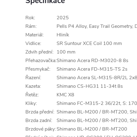
Specifikace
Rok:
2025
Rám:
Pells P4 Alloy, Easy Trail Geometry,
Materiál:
Hliník
Vidlice:
SR Suntour XCE Coil 100 mm
Zdvih přední:
100 mm
Přehazovačka:
Shimano Acera RD-M3020-8 8s
Přesmykač:
Shimano Acera FD-M315-TS 2s
Řazení:
Shimano Acera SL-M315-8R/2L 2x
Kazeta:
Shimano CS-HG31 11-34t 8s
Řetěz:
KMC X8
Kliky:
Shimano FC-M315-2 36/22t, S: 17
Brzda přední:
Shimano BL-M200 / BR-MT200, Sh
Brzda zadní:
Shimano BL-M200 / BR-MT200, Sh
Brzdové páky:
Shimano BL-M200 / BR-MT200