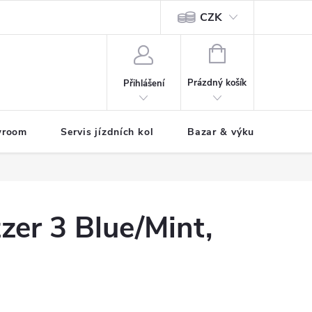
CZK
tody
NÁKUPNÍ
KOŠÍK
Prázdný košík
Přihlášení
wroom
Servis jízdních kol
Bazar & výkup jízdních 
er 3 Blue/Mint,