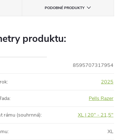
PODOBNÉ PRODUKTY
etry produktu:
8595707317954
rok
:
2025
řada
:
Pells Razer
st rámu (souhrnná)
:
XL | 20" - 21,5"
rámu
:
XL