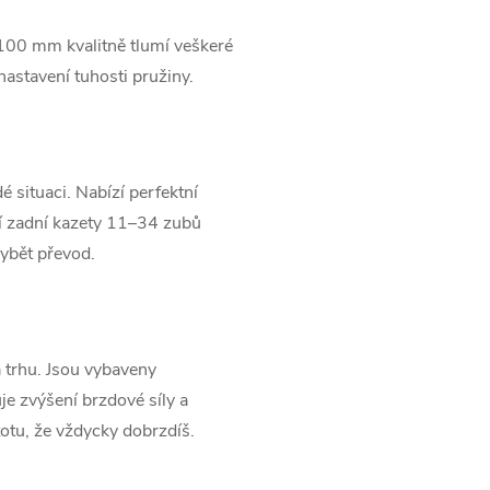
100 mm kvalitně tlumí veškeré
nastavení tuhosti pružiny.
situaci. Nabízí perfektní
í zadní kazety 11–34 zubů
ybět převod.
 trhu. Jsou vybaveny
je zvýšení brzdové síly a
stotu, že vždycky dobrzdíš.