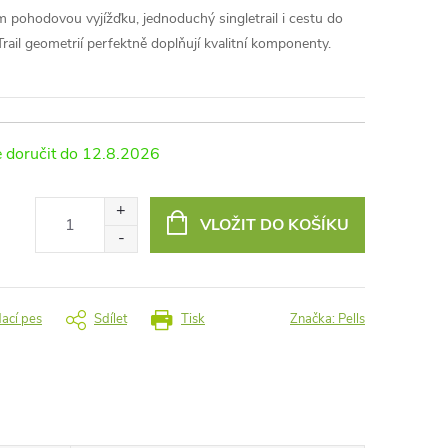
ním pohodovou vyjížďku, jednoduchý singletrail i cestu do
Trail geometrií perfektně doplňují kvalitní komponenty.
12.8.2026
VLOŽIT DO KOŠÍKU
dací pes
Sdílet
Tisk
Značka:
Pells