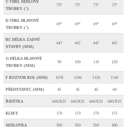
C
ÚHEL SEDLOVÉ
73°
73°
73°
73°
TRUBKY (°)
D
ÚHEL HLAVOVÉ
69°
69°
69°
69°
TRUBKY (°)
RC
DÉLKA ZADNÍ
447
447
447
447
STAVBY (MM)
G
DÉLKA HLAVOVÉ
90
100
110
120
TRUBKY (MM)
F
ROZVOR KOL (MM)
1078
1106
1126
1145
PŘEDSTAVEC (MM)
45
45
45
60
ŘIDÍTKA
660/R25
660/R25
660/R25
680/R25
KLIKY
170
170
170
175
SEDLOVKA
300
350
350
400