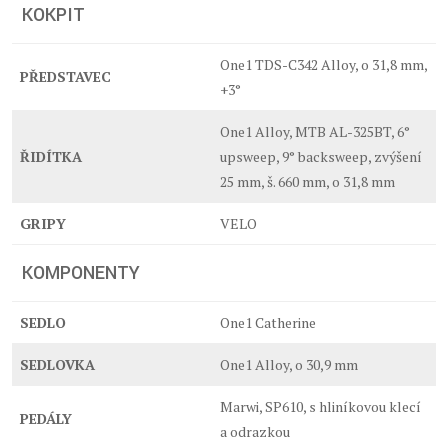
KOKPIT
One1 TDS-C342 Alloy, o 31,8 mm,
PŘEDSTAVEC
+3°
One1 Alloy, MTB AL-325BT, 6°
ŘIDÍTKA
upsweep, 9° backsweep, zvýšení
25 mm, š. 660 mm, o 31,8 mm
GRIPY
VELO
KOMPONENTY
SEDLO
One1 Catherine
SEDLOVKA
One1 Alloy, o 30,9 mm
Marwi, SP610, s hliníkovou klecí
PEDÁLY
a odrazkou