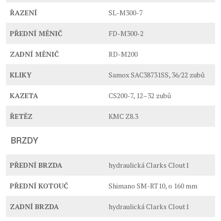
ŘAZENÍ
SL-M300-7
PŘEDNÍ MĚNIČ
FD-M300-2
ZADNÍ MĚNIČ
RD-M200
KLIKY
Samox SAC38731SS, 36/22 zubů
KAZETA
CS200-7, 12–32 zubů
ŘETĚZ
KMC Z8.3
BRZDY
PŘEDNÍ BRZDA
hydraulická Clarks Clout1
PŘEDNÍ KOTOUČ
Shimano SM-RT10, o 160 mm
ZADNÍ BRZDA
hydraulická Clarks Clout1