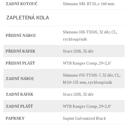
ZADNÍ KOTOUČ
Shimano SM-RT10, o 160 mm
ZAPLETENÁ KOLA
Shimano HB-TX505, 32 děr, CL,
PŘEDNÍ NÁBOJ
rychloupínák
PŘEDNÍ RÁFEK
Stars J20S, 32 děr
PŘEDNÍ PLÁŠŤ
WTB Ranger Comp, 29×2,0"
Shimano FH-TY505-7, 32 děr, CL,
ZADNÍ NÁBOJ
M10×135 mm, rychloupínák
ZADNÍ RÁFEK
Stars J20S, 32 děr
ZADNÍ PLÁŠŤ
WTB Ranger Comp, 29×2,0"
PAPRSKY
Sapim Galvanized Black