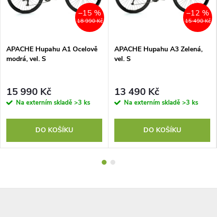
–15 %
–12 %
18 990 Kč
15 490 Kč
APACHE Hupahu A1 Ocelově
APACHE Hupahu A3 Zelená,
modrá, vel. S
vel. S
15 990 Kč
13 490 Kč
Na externím skladě
>3 ks
Na externím skladě
>3 ks
DO KOŠÍKU
DO KOŠÍKU
Z