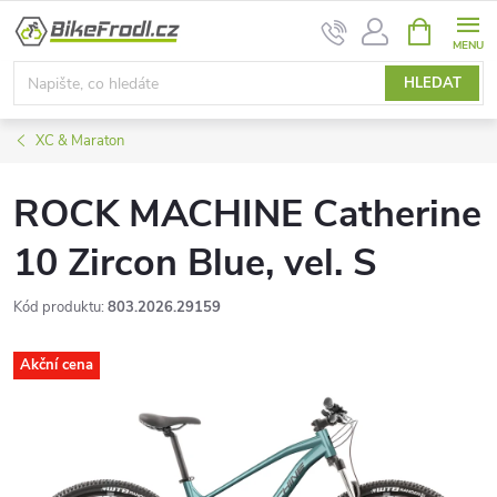
Přejít
NÁKUPNÍ
na
KOŠÍK
obsah
HLEDAT
XC & Maraton
ROCK MACHINE Catherine
10 Zircon Blue, vel. S
Kód produktu:
803.2026.29159
Akční cena