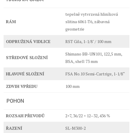
tepelně vytvrzená hliníková
RÁM
slitina 6061-T6, zábavná
geometrie
ODPRUŽENÁ VIDLICE
RST Gila, 1-1/8" / 100 mm
Shimano BB-UN101, 122,5 mm,
STŘEDOVÉ SLOŽENÍ
BSA, shell 73 mm
HLAVOVÉ SLOŽENÍ
FSA No.10 Semi-Cartrige, 1-1/8“
ZDVIH VPŘEDU
100 mm
POHON
ROZSAH PŘEVODŮ
2×7, 36/22 × 12–32, 436 %
ŘAZENÍ
SL-M300-2