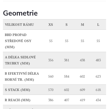
Geometrie
VELIKOST RÁMU
XS
S
M
L
BBD
PROPAD
STŘEDOVÉ OSY
55
55
55
55
(MM)
A
DÉLKA SEDLOVÉ
356
381
438
483
TRUBKY (MM)
B
EFEKTIVNÍ DÉLKA
560
584
602
623
HORNÍ TR. (MM)
S
STACK (MM)
570
602
609
618
R
REACH (MM)
386
407
419
434