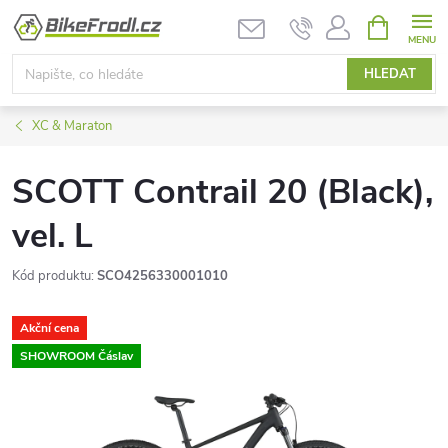
Přejít
NÁKUPNÍ
KOŠÍK
na
obsah
HLEDAT
XC & Maraton
SCOTT Contrail 20 (Black),
vel. L
Kód produktu:
SCO4256330001010
Akční cena
SHOWROOM Čáslav