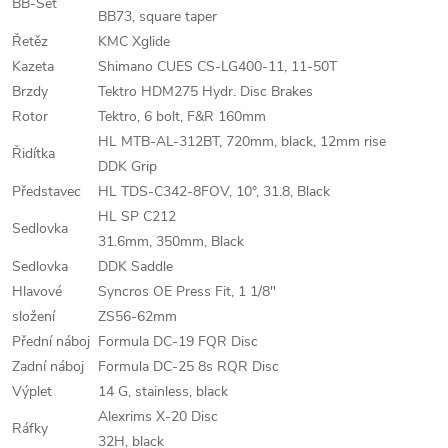
BB-Set
BB73, square taper
Řetěz
KMC Xglide
Kazeta
Shimano CUES CS-LG400-11, 11-50T
Brzdy
Tektro HDM275 Hydr. Disc Brakes
Rotor
Tektro, 6 bolt, F&R 160mm
HL MTB-AL-312BT, 720mm, black, 12mm rise
Řidítka
DDK Grip
Představec
HL TDS-C342-8FOV, 10°, 31.8, Black
HL SP C212
Sedlovka
31.6mm, 350mm, Black
Sedlovka
DDK Saddle
Hlavové
Syncros OE Press Fit, 1 1/8"
složení
ZS56-62mm
Přední náboj
Formula DC-19 FQR Disc
Zadní náboj
Formula DC-25 8s RQR Disc
Výplet
14 G, stainless, black
Alexrims X-20 Disc
Ráfky
32H, black