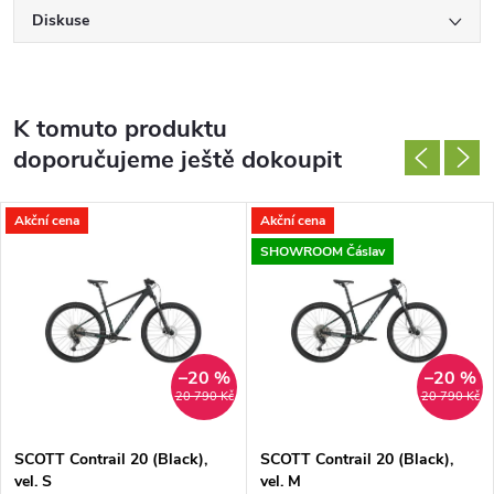
Diskuse
K tomuto produktu
doporučujeme ještě dokoupit
Akční cena
Akční cena
SHOWROOM Čáslav
–20 %
–20 %
20 790 Kč
20 790 Kč
SCOTT Contrail 20 (Black),
SCOTT Contrail 20 (Black),
vel. S
vel. M