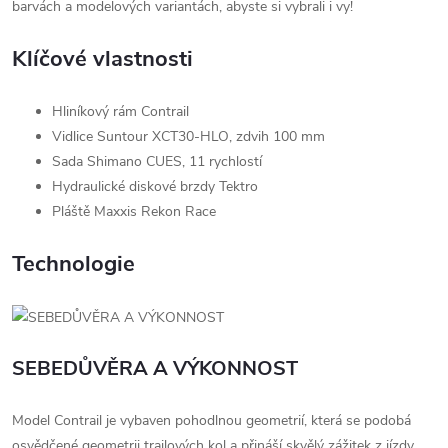
barvách a modelových variantách, abyste si vybrali i vy!
Klíčové vlastnosti
Hliníkový rám Contrail
Vidlice Suntour XCT30-HLO, zdvih 100 mm
Sada Shimano CUES, 11 rychlostí
Hydraulické diskové brzdy Tektro
Pláště Maxxis Rekon Race
Technologie
SEBEDŮVĚRA A VÝKONNOST
Model Contrail je vybaven pohodlnou geometrií, která se podobá
osvědčené geometrii trailových kol a přináší skvělý zážitek z jízdy.