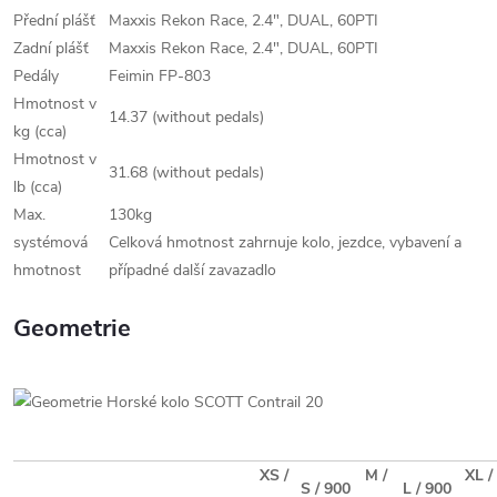
Přední plášť
Maxxis Rekon Race, 2.4", DUAL, 60PTI
Zadní plášť
Maxxis Rekon Race, 2.4", DUAL, 60PTI
Pedály
Feimin FP-803
Hmotnost v
14.37 (without pedals)
kg (cca)
Hmotnost v
31.68 (without pedals)
lb (cca)
Max.
130kg
systémová
Celková hmotnost zahrnuje kolo, jezdce, vybavení a
hmotnost
případné další zavazadlo
Geometrie
XS /
M /
XL /
S / 900
L / 900