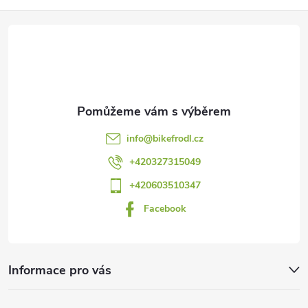
Z
á
p
a
info
@
bikefrodl.cz
t
+420327315049
+420603510347
í
Facebook
Informace pro vás