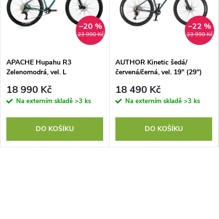
–20 %
–22 %
23 990 Kč
23 990 Kč
APACHE Hupahu R3
AUTHOR Kinetic šedá/
Zelenomodrá, vel. L
červená/černá, vel. 19" (29")
18 990 Kč
18 490 Kč
Na externím skladě
>3 ks
Na externím skladě
>3 ks
DO KOŠÍKU
DO KOŠÍKU