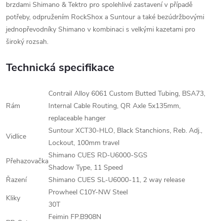
brzdami Shimano & Tektro pro spolehlivé zastavení v případě
potřeby, odpružením RockShox a Suntour a také bezúdržbovými
jednopřevodníky Shimano v kombinaci s velkými kazetami pro
široký rozsah.
Technická specifikace
Contrail Alloy 6061 Custom Butted Tubing, BSA73,
Rám
Internal Cable Routing, QR Axle 5x135mm,
replaceable hanger
Suntour XCT30-HLO, Black Stanchions, Reb. Adj.,
Vidlice
Lockout, 100mm travel
Shimano CUES RD-U6000-SGS
Přehazovačka
Shadow Type, 11 Speed
Řazení
Shimano CUES SL-U6000-11, 2 way release
Prowheel C10Y-NW Steel
Kliky
30T
Feimin FP.B908N