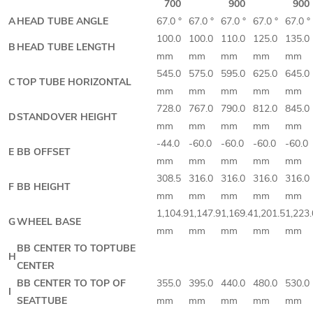
700
900
900
A
HEAD TUBE ANGLE
67.0 °
67.0 °
67.0 °
67.0 °
67.0 °
100.0
100.0
110.0
125.0
135.0
B
HEAD TUBE LENGTH
mm
mm
mm
mm
mm
545.0
575.0
595.0
625.0
645.0
C
TOP TUBE HORIZONTAL
mm
mm
mm
mm
mm
728.0
767.0
790.0
812.0
845.0
D
STANDOVER HEIGHT
mm
mm
mm
mm
mm
-44.0
-60.0
-60.0
-60.0
-60.0
E
BB OFFSET
mm
mm
mm
mm
mm
308.5
316.0
316.0
316.0
316.0
F
BB HEIGHT
mm
mm
mm
mm
mm
1,104.9
1,147.9
1,169.4
1,201.5
1,223.
G
WHEEL BASE
mm
mm
mm
mm
mm
BB CENTER TO TOPTUBE
H
CENTER
BB CENTER TO TOP OF
355.0
395.0
440.0
480.0
530.0
I
SEATTUBE
mm
mm
mm
mm
mm