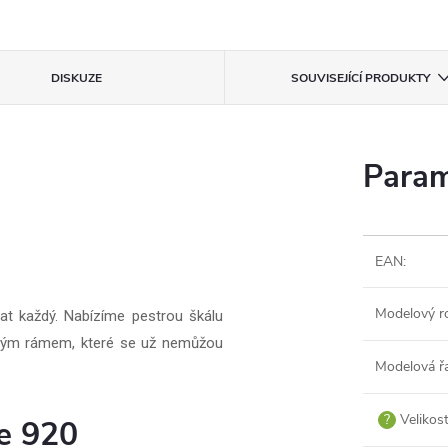
DISKUZE
SOUVISEJÍCÍ PRODUKTY
Param
EAN
:
Modelový r
t každý. Nabízíme pestrou škálu
ným rámem, které se už nemůžou
Modelová ř
?
Velikos
e 920