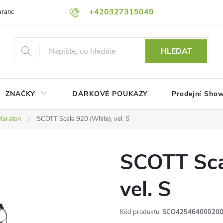
+420327315049
rance nejnižší ceny!
Podmínky ochrany osobních údajů
Platební me
HLEDAT
ZNAČKY
DÁRKOVÉ POUKAZY
Prodejní Sho
Maraton
SCOTT Scale 920 (White), vel. S
SCOTT Sca
vel. S
Kód produktu:
SCO42546400020