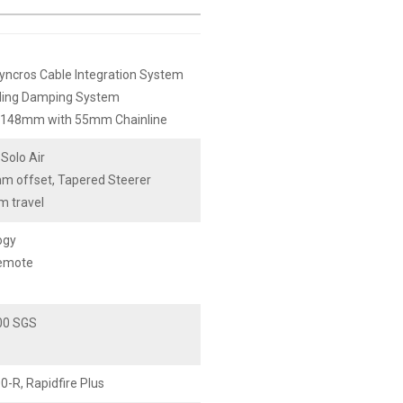
Syncros Cable Integration System
ding Damping System
2x148mm with 55mm Chainline
Solo Air
 offset, Tapered Steerer
m travel
ogy
Remote
00 SGS
R, Rapidfire Plus