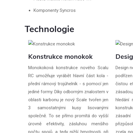
Komponenty Syncros
Technologie
Konstrukce monokok
Desi
Monokoková konstrukce nového Scalu
Design n
RC umožňuje vyrábět hlavní část kola -
podříze
přední rámový trojúhelník - s pomocí jen
čistou ef
jediné formy. Díky odborným znalostem v
zásadou,
oblasti karbonu je nový Scale tvořen jen
hledání 
3 samostatnými kusy lisovanými
konstru
společně. To se přímo promítá do vyšší
zásadn
úrovně efektivity, zásluhou menšího
přizpůs
počtu spojů, a tedy nižší hmotnosti, při
zcela no