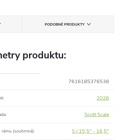
PODOBNÉ PRODUKTY
etry produktu:
7616185376538
2026
ok
:
Scott Scale
ada
:
S | 15,5" - 16,5"
t rámu (souhrnná)
: