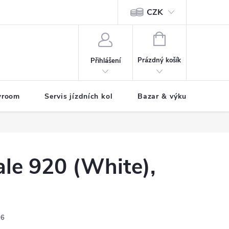
CZK
tody
NÁKUPNÍ
KOŠÍK
Prázdný košík
Přihlášení
wroom
Servis jízdních kol
Bazar & výkup jízdních 
le 920 (White),
06