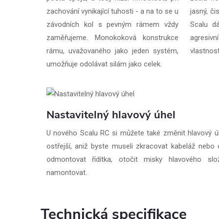
zachování vynikající tuhosti - a na to se u
jasný, č
závodních kol s pevným rámem vždy
Scalu d
zaměřujeme. Monokoková konstrukce
agresivn
rámu, uvažovaného jako jeden systém,
vlastnost
umožňuje odolávat silám jako celek.
Nastavitelný hlavový úhel
U nového Scalu RC si můžete také změnit hlavový úh
ostřejší, aniž byste museli zkracovat kabeláž nebo
odmontovat řídítka, otočit misky hlavového s
namontovat.
Technická specifikace