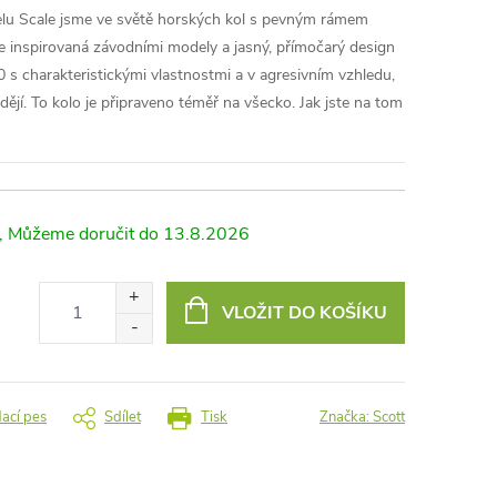
elu Scale jsme ve světě horských kol s pevným rámem
ie inspirovaná závodními modely a jasný, přímočarý design
0 s charakteristickými vlastnostmi a v agresivním vzhledu,
ějí. To kolo je připraveno téměř na všecko. Jak jste na tom
13.8.2026
VLOŽIT DO KOŠÍKU
dací pes
Sdílet
Tisk
Značka:
Scott