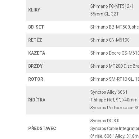
Shimano FC-MT512-1
KLIKY
55mm CL, 32T
BB-SET
Shimano BB-MT500, she
ŘETĚZ
Shimano CN-M6100
KAZETA
Shimano Deore CS-M610
BRZDY
Shimano MT200 Disc Br
ROTOR
Shimano SM-RT10 CL, 1
Syncros Alloy 6061
ŘIDÍTKA
T shape Flat, 9°, 740mm
Syncros Performance XC 
Syncros DC 3.0
PŘEDSTAVEC
Syncros Cable Integrati
0° rise, 6061 Alloy, 31.8