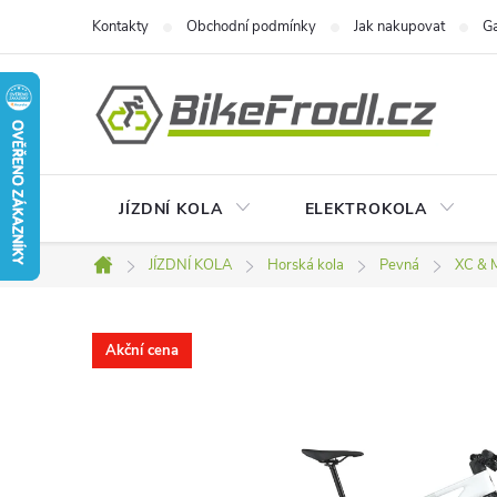
Přejít
Kontakty
Obchodní podmínky
Jak nakupovat
Ga
na
obsah
JÍZDNÍ KOLA
ELEKTROKOLA
JÍZDNÍ KOLA
Horská kola
Pevná
XC & 
Domů
Akční cena