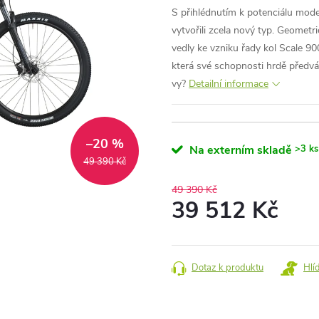
S přihlédnutím k potenciálu mod
vytvořili zcela nový typ. Geometr
vedly ke vzniku řady kol Scale 90
která své schopnosti hrdě předvád
vy?
Detailní informace
–20 %
Na externím skladě
>3 ks
49 390 Kč
49 390 Kč
39 512 Kč
Měrná
cena:
Dotaz k produktu
Hlí