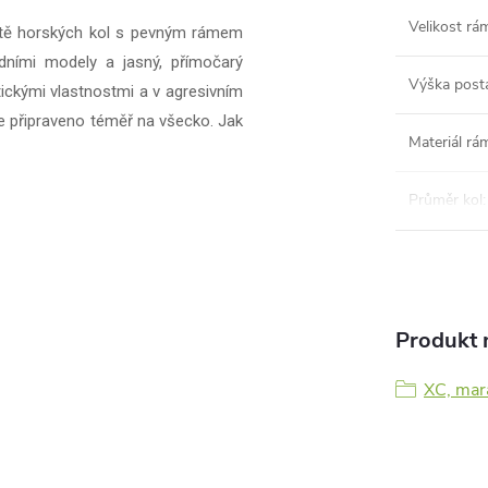
Velikost rá
větě horských kol s pevným rámem
odními modely a jasný, přímočarý
Výška post
tickými vlastnostmi a v agresivním
je připraveno téměř na všecko. Jak
Materiál rá
Průměr kol
:
Produkt n
XC, mar