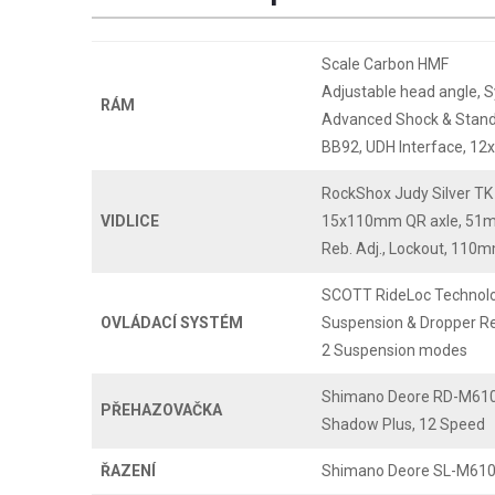
Scale Carbon HMF
Adjustable head angle, 
RÁM
Advanced Shock & Stan
BB92, UDH Interface, 1
RockShox Judy Silver TK 
VIDLICE
15x110mm QR axle, 51mm
Reb. Adj., Lockout, 110m
SCOTT RideLoc Technol
OVLÁDACÍ SYSTÉM
Suspension & Dropper 
2 Suspension modes
Shimano Deore RD-M61
PŘEHAZOVAČKA
Shadow Plus, 12 Speed
ŘAZENÍ
Shimano Deore SL-M6100-