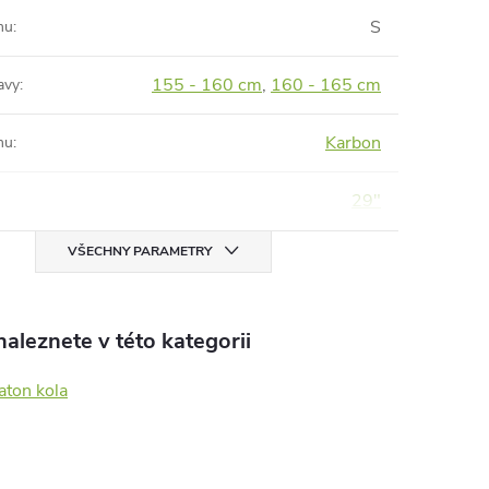
S
mu
:
155 - 160 cm
,
160 - 165 cm
avy
:
Karbon
mu
:
29"
VŠECHNY PARAMETRY
aleznete v této kategorii
aton kola