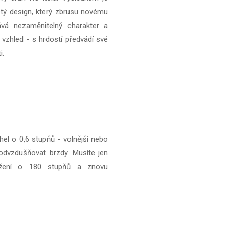
istý design, který zbrusu novému
ává nezaměnitelný charakter a
í vzhled - s hrdostí předvádí své
i.
el o 0,6 stupňů - volnější nebo
 odvzdušňovat brzdy. Musíte jen
ložení o 180 stupňů a znovu