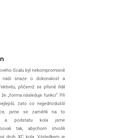
gn
ového Scalu byl nekompromisně
n naší snaze o dokonalost a
ektivitu, přičemž se přísně řídil
 že „forma následuje funkci“. Při
nejlepší, zato co nejjednodušší
kce, jsme se zaměřili na to
í a podstatu kola jsme
obovali tak, abychom stvořili
vý druh XC kola. Výsledkem je