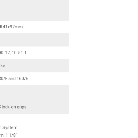
ll 41x92mm
0-12, 10-51 T
ake
80/F and 160/R
lock-on grips
on System
mm, 1 1/8"