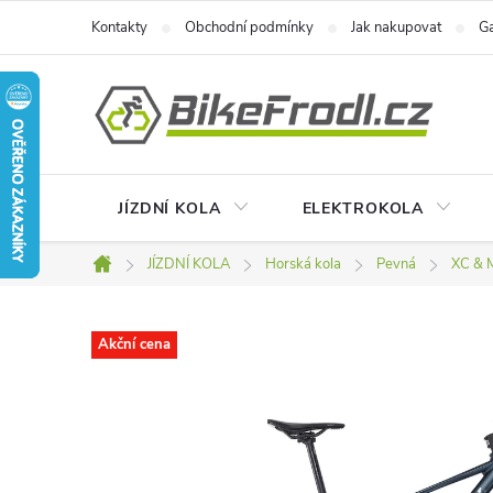
Přejít
Kontakty
Obchodní podmínky
Jak nakupovat
Ga
na
obsah
JÍZDNÍ KOLA
ELEKTROKOLA
JÍZDNÍ KOLA
Horská kola
Pevná
XC & 
Domů
Akční cena