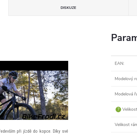
DISKUZE
Param
EAN
:
Modelový r
Modelová ř
?
Velikos
Velikost rá
edevším při jízdě do kopce. Díky své