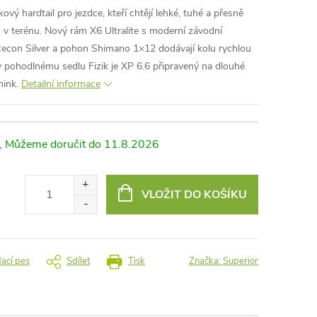
kový hardtail pro jezdce, kteří chtějí lehké, tuhé a přesně
u v terénu. Nový rám X6 Ultralite s moderní závodní
econ Silver a pohon Shimano 1×12 dodávají kolu rychlou
 pohodlnému sedlu Fizik je XP 6.6 připravený na dlouhé
énink.
Detailní informace
11.8.2026
VLOŽIT DO KOŠÍKU
dací pes
Sdílet
Tisk
Značka:
Superior