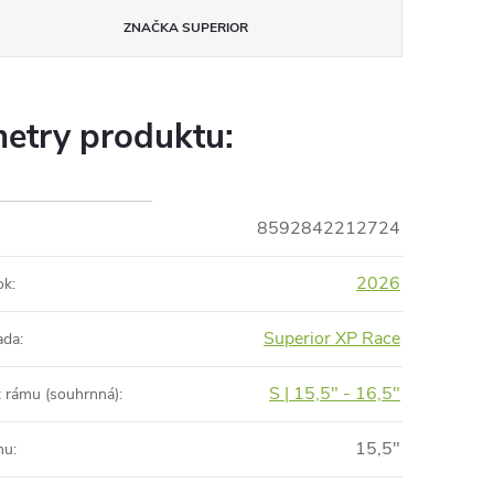
ZNAČKA
SUPERIOR
etry produktu:
8592842212724
2026
ok
:
Superior XP Race
ada
:
S | 15,5" - 16,5"
t rámu (souhrnná)
:
15,5"
mu
: