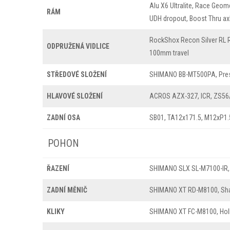
Alu X6 Ultralite, Race Geome
RÁM
UDH dropout, Boost Thru a
RockShox Recon Silver RL R
ODPRUŽENÁ VIDLICE
100mm travel
STŘEDOVÉ SLOŽENÍ
SHIMANO BB-MT500PA, Pres
HLAVOVÉ SLOŽENÍ
ACROS AZX-327, ICR, ZS56/
ZADNÍ OSA
SB01, TA12x171.5, M12xP1.5
POHON
ŘAZENÍ
SHIMANO SLX SL-M7100-IR, 
ZADNÍ MĚNIČ
SHIMANO XT RD-M8100, Sh
KLIKY
SHIMANO XT FC-M8100, Holl