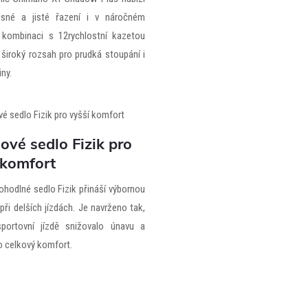
řesné a jisté řazení i v náročném
 kombinaci s 12rychlostní kazetou
 široký rozsah pro prudká stoupání i
iny.
ové sedlo Fizik pro
 komfort
ohodlné sedlo Fizik přináší výbornou
při delších jízdách. Je navrženo tak,
sportovní jízdě snižovalo únavu a
o celkový komfort.