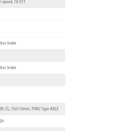
-speed, 10-51T
disc brake
disc brake
2H, CL, 15x110mm, THRU Type AXLE
32H