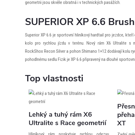
geometrii jsou skvěle obratná i v technických pasážích.
SUPERIOR XP 6.6 Brushe
Superior XP 6.6 je sportovní hliníkový hardtail pro jezdce, kteří
kolo pro rychlou jízdu v terénu. Nový rám X6 Ultralite s 
RockShox Recon Silver a pohon Shimano 1×12 dodávají kolu ryc
pohodlnému sedlu Fizik je XP 6.6 připravený na dlouhé sportovní v
Top vlastnosti
Přesn
Lehký a tuhý rám X6
přeha
Ultralite s Race geometrií
XT
Hliníkový rám poskytuje rychlou odezvu,
Zadní mě