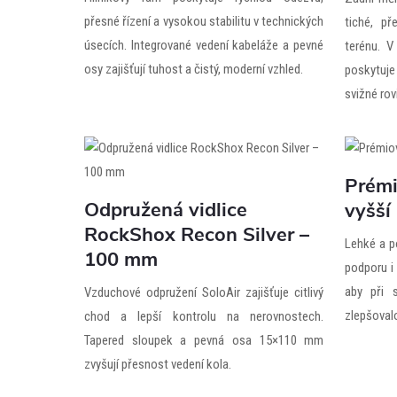
přesné řízení a vysokou stabilitu v technických
tiché, p
úsecích. Integrované vedení kabeláže a pevné
terénu. V
osy zajišťují tuhost a čistý, moderní vzhled.
poskytuje
svižné rov
Prémi
Odpružená vidlice
vyšší
RockShox Recon Silver –
Lehké a p
100 mm
podporu i 
aby při 
Vzduchové odpružení SoloAir zajišťuje citlivý
zlepšoval
chod a lepší kontrolu na nerovnostech.
Tapered sloupek a pevná osa 15×110 mm
zvyšují přesnost vedení kola.