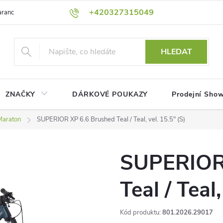
+420327315049
rance nejnižší ceny!
Podmínky ochrany osobních údajů
Platební me
HLEDAT
ZNAČKY
DÁRKOVÉ POUKAZY
Prodejní Sho
Maraton
SUPERIOR XP 6.6 Brushed Teal / Teal, vel. 15.5" (S)
SUPERIOR 
Teal / Teal,
Kód produktu:
801.2026.29017