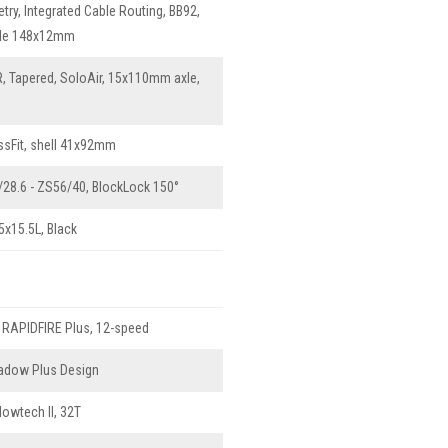
try, Integrated Cable Routing, BB92,
xle 148x12mm
, Tapered, SoloAir, 15x110mm axle,
sFit, shell 41x92mm
28.6 - ZS56/40, BlockLock 150°
x15.5L, Black
RAPIDFIRE Plus, 12-speed
adow Plus Design
owtech II, 32T