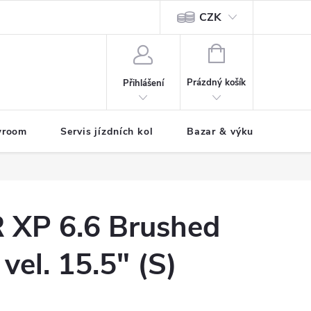
CZK
tody
NÁKUPNÍ
KOŠÍK
Prázdný košík
Přihlášení
wroom
Servis jízdních kol
Bazar & výkup jízdních 
XP 6.6 Brushed
 vel. 15.5" (S)