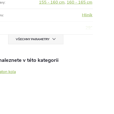
155 - 160 cm
,
160 - 165 cm
avy
:
Hliník
mu
:
29"
VŠECHNY PARAMETRY
aleznete v této kategorii
aton kola