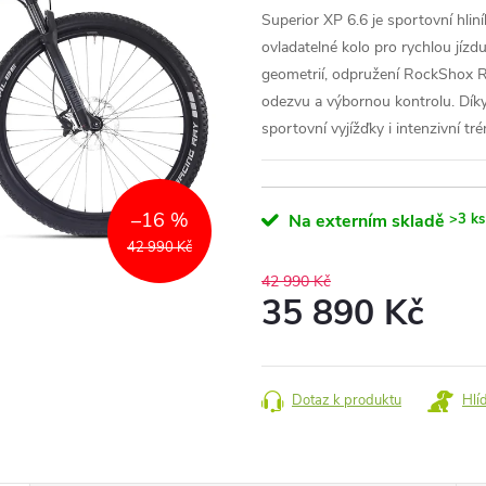
Superior XP 6.6 je sportovní hliní
ovladatelné kolo pro rychlou jízd
geometrií, odpružení RockShox R
odezvu a výbornou kontrolu. Díky
sportovní vyjížďky i intenzivní tr
–16 %
Na externím skladě
>3 ks
42 990 Kč
42 990 Kč
35 890 Kč
Měrná
cena:
Dotaz k produktu
Hlí