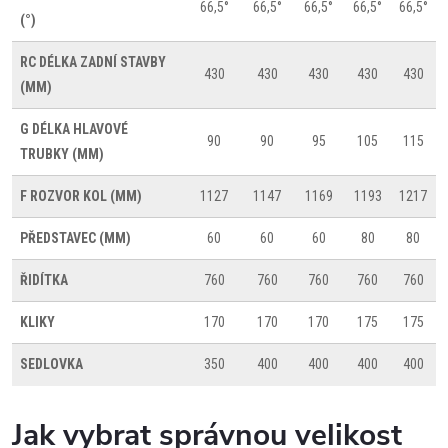
66,5°
66,5°
66,5°
66,5°
66,5°
(°)
RC
DÉLKA ZADNÍ STAVBY
430
430
430
430
430
(MM)
G
DÉLKA HLAVOVÉ
90
90
95
105
115
TRUBKY (MM)
F
ROZVOR KOL (MM)
1127
1147
1169
1193
1217
PŘEDSTAVEC (MM)
60
60
60
80
80
ŘIDÍTKA
760
760
760
760
760
KLIKY
170
170
170
175
175
SEDLOVKA
350
400
400
400
400
Jak vybrat správnou velikost