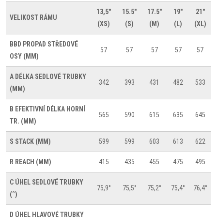
13,5"
15.5"
17.5"
19"
21"
VELIKOST RÁMU
(XS)
(S)
(M)
(L)
(XL)
BBD
PROPAD STŘEDOVÉ
57
57
57
57
57
OSY (MM)
A
DÉLKA SEDLOVÉ TRUBKY
342
393
431
482
533
(MM)
B
EFEKTIVNÍ DÉLKA HORNÍ
565
590
615
635
645
TR. (MM)
S
STACK (MM)
599
599
603
613
622
R
REACH (MM)
415
435
455
475
495
C
ÚHEL SEDLOVÉ TRUBKY
75,9°
75,5°
75,2°
75,4°
76,4°
(°)
D
ÚHEL HLAVOVÉ TRUBKY