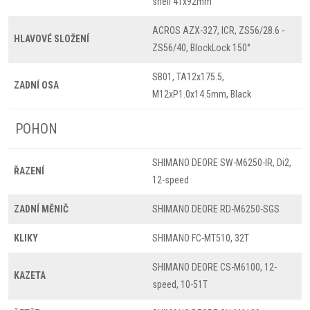
shell 41x92mm
ACROS AZX-327, ICR, ZS56/28.6 -
HLAVOVÉ SLOŽENÍ
ZS56/40, BlockLock 150°
SB01, TA12x175.5,
ZADNÍ OSA
M12xP1.0x14.5mm, Black
POHON
SHIMANO DEORE SW-M6250-IR, Di2,
ŘAZENÍ
12-speed
ZADNÍ MĚNIČ
SHIMANO DEORE RD-M6250-SGS
KLIKY
SHIMANO FC-MT510, 32T
SHIMANO DEORE CS-M6100, 12-
KAZETA
speed, 10-51T