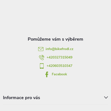
á
p
a
t
info
@
bikefrodl.cz
í
+420327315049
+420603510347
Facebook
Informace pro vás