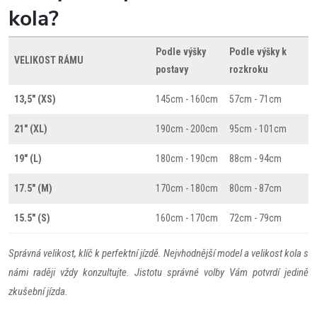
kola?
Podle výšky
Podle výšky k
VELIKOST RÁMU
postavy
rozkroku
13,5" (XS)
145cm - 160cm
57cm - 71cm
21" (XL)
190cm - 200cm
95cm - 101cm
19" (L)
180cm - 190cm
88cm - 94cm
17.5" (M)
170cm - 180cm
80cm - 87cm
15.5" (S)
160cm - 170cm
72cm - 79cm
Správná velikost, klíč k perfektní jízdě. Nejvhodnější model a velikost kola s
námi raději vždy konzultujte. Jistotu správné volby Vám potvrdí jedině
zkušební jízda.