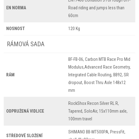
EN17406 Condition 3 For rough Off-
EN NORMA
Road riding and jumps less than
60cm
NOSNOST
120 Kg
RÁMOVÁ SADA
BF-FB-06, Carbon MTB Race Pro Mid
Modulus,Advanced Race Geometry,
RÁM
Integrated Cable Routing, BB92, SR
dropout, Boost Thru Axle 148x12
mm
RockShox Recon Silver RL R,
ODPRUŽENÁ VIDLICE
Tapered, SoloAir, 15x110mm axle,
100mm travel
SHIMANO BB-MT500PA, PressFit,
STŘEDOVÉ SLOŽENÍ