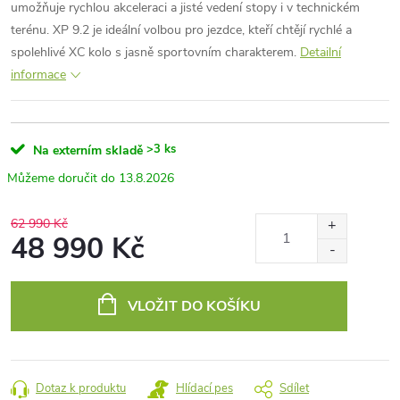
umožňuje rychlou akceleraci a jisté vedení stopy i v technickém
terénu. XP 9.2 je ideální volbou pro jezdce, kteří chtějí rychlé a
spolehlivé XC kolo s jasně sportovním charakterem.
Detailní
informace
>3 ks
Na externím skladě
13.8.2026
62 990 Kč
48 990 Kč
Měrná
cena:
VLOŽIT DO KOŠÍKU
Dotaz k produktu
Hlídací pes
Sdílet