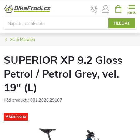
Přejít
NÁKUPNÍ
na
KOŠÍK
obsah
HLEDAT
XC & Maraton
SUPERIOR XP 9.2 Gloss
Petrol / Petrol Grey, vel.
19" (L)
Kód produktu:
801.2026.29107
Akční cena