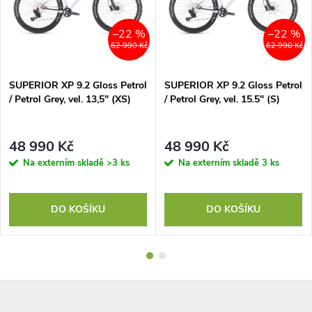
–22 %
–22 %
62 990 Kč
62 990 Kč
SUPERIOR XP 9.2 Gloss Petrol
SUPERIOR XP 9.2 Gloss Petrol
/ Petrol Grey, vel. 13,5" (XS)
/ Petrol Grey, vel. 15.5" (S)
48 990 Kč
48 990 Kč
Na externím skladě
>3 ks
Na externím skladě
3 ks
DO KOŠÍKU
DO KOŠÍKU
Z