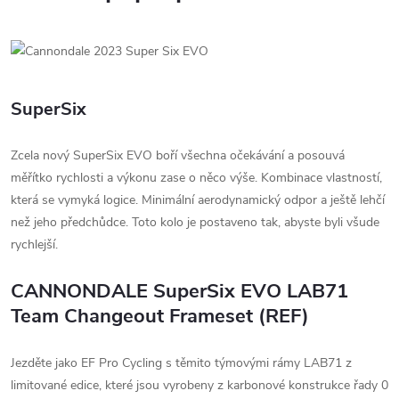
SuperSix
Zcela nový SuperSix EVO boří všechna očekávání a posouvá
měřítko rychlosti a výkonu zase o něco výše. Kombinace vlastností,
která se vymyká logice. Minimální aerodynamický odpor a ještě lehčí
než jeho předchůdce. Toto kolo je postaveno tak, abyste byli všude
rychlejší.
CANNONDALE SuperSix EVO LAB71
Team Changeout Frameset (REF)
Jezděte jako EF Pro Cycling s těmito týmovými rámy LAB71 z
limitované edice, které jsou vyrobeny z karbonové konstrukce řady 0