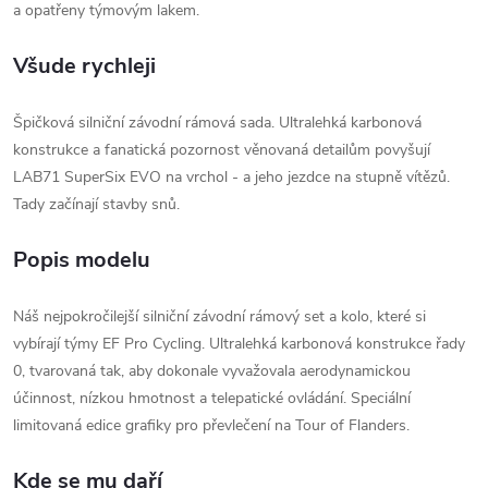
a opatřeny týmovým lakem.
Všude rychleji
Špičková silniční závodní rámová sada. Ultralehká karbonová
konstrukce a fanatická pozornost věnovaná detailům povyšují
LAB71 SuperSix EVO na vrchol - a jeho jezdce na stupně vítězů.
Tady začínají stavby snů.
Popis modelu
Náš nejpokročilejší silniční závodní rámový set a kolo, které si
vybírají týmy EF Pro Cycling. Ultralehká karbonová konstrukce řady
0, tvarovaná tak, aby dokonale vyvažovala aerodynamickou
účinnost, nízkou hmotnost a telepatické ovládání. Speciální
limitovaná edice grafiky pro převlečení na Tour of Flanders.
Kde se mu daří