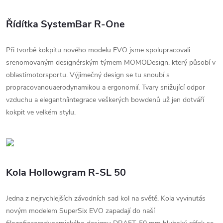
Řídítka SystemBar R-One
Při tvorbě kokpitu nového modelu EVO jsme spolupracovali
srenomovaným designérským týmem MOMODesign, který působí v
oblastimotorsportu. Výjimečný design se tu snoubí s
propracovanouaerodynamikou a ergonomií. Tvary snižující odpor
vzduchu a elegantníintegrace veškerých bowdenů už jen dotváří
kokpit ve velkém stylu.
Kola Hollowgram R-SL 50
Jedna z nejrychlejších závodních sad kol na světě. Kola vyvinutás
novým modelem SuperSix EVO zapadají do naší