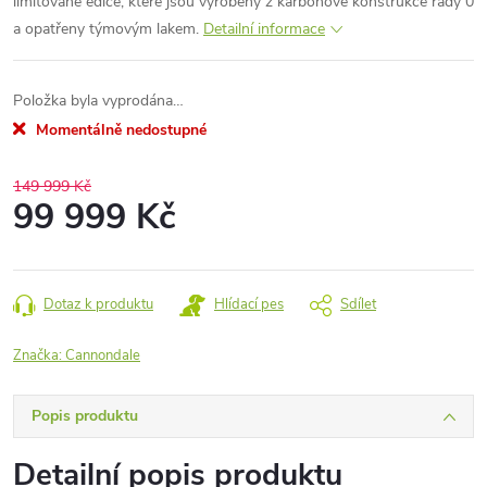
limitované edice, které jsou vyrobeny z karbonové konstrukce řady 0
a opatřeny týmovým lakem.
Detailní informace
Položka byla vyprodána…
Momentálně nedostupné
149 999 Kč
99 999 Kč
Měrná
cena:
Dotaz k produktu
Hlídací pes
Sdílet
Značka:
Cannondale
Popis produktu
Detailní popis produktu