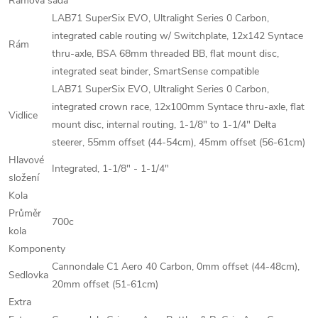
Rámová sada
LAB71 SuperSix EVO, Ultralight Series 0 Carbon,
integrated cable routing w/ Switchplate, 12x142 Syntace
Rám
thru-axle, BSA 68mm threaded BB, flat mount disc,
integrated seat binder, SmartSense compatible
LAB71 SuperSix EVO, Ultralight Series 0 Carbon,
integrated crown race, 12x100mm Syntace thru-axle, flat
Vidlice
mount disc, internal routing, 1-1/8" to 1-1/4" Delta
steerer, 55mm offset (44-54cm), 45mm offset (56-61cm)
Hlavové
Integrated, 1-1/8" - 1-1/4"
složení
Kola
Průměr
700c
kola
Komponenty
Cannondale C1 Aero 40 Carbon, 0mm offset (44-48cm),
Sedlovka
20mm offset (51-61cm)
Extra