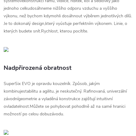
systémovékonstrukci rámu, vidlice, řídítek, kol a sedlovky jako
jednoho celkudosáhneme nižšího odporu vzduchu a vyššího
výkonu, než bychom kdymohli dosáhnout výběrem jednotlivých dílů.
Je to dokonalý design,který vyúsťuje perfektním výkonem. Linie, o
kterých budete snít.Rychlost, kterou pocítíte.
Nadpřirozená obratnost
SuperSix EVO je opravdu kouzelník. Způsob, jakým
kombinujestabilitu a agilitu, je neskutečný. Rafinovaná, univerzální
závodnígeometrie a vyladěná konstrukce zajišťují intuitivní
ovladatelnost.Můžete se pohybovat pohodlně až na samé hranici
možností po celou dobuzávodu.