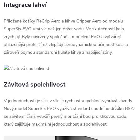
Integrace lahví
Přiložené košíky ReGrip Aero a láhve Gripper Aero od modelu
SuperSix EVO umí víc než jen držet vodu. Ve skutečnosti kolo
zrychlují. Byly navrženy společně s modelem EVO a vytvářejí
uhlazenější profil, čímž zlepšují aerodynamickou účinnost kola, a
zároveň pojmou standardní kulaté láhve z napájecí zóny.
Závitová spolehlivost
V jednoduchosti je síla, v síle je rychlost a rychlost vyhrává závody.
Nový model SuperSix EVO využívá standard spodního držáku BSA
se závitem, čímž vytváří pevný montážní bod pro klikovou sadu,
který zajišťuje maximální jednoduchost a spolehlivost.