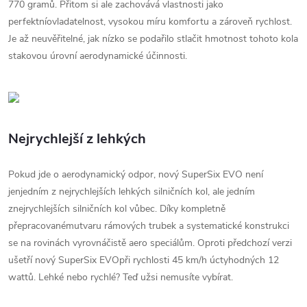
770 gramů. Přitom si ale zachovává vlastnosti jako
perfektníovladatelnost, vysokou míru komfortu a zároveň rychlost.
Je až neuvěřitelné, jak nízko se podařilo stlačit hmotnost tohoto kola
stakovou úrovní aerodynamické účinnosti.
Nejrychlejší z lehkých
Pokud jde o aerodynamický odpor, nový SuperSix EVO není
jenjedním z nejrychlejších lehkých silničních kol, ale jedním
znejrychlejších silničních kol vůbec. Díky kompletně
přepracovanémutvaru rámových trubek a systematické konstrukci
se na rovinách vyrovnáčistě aero speciálům. Oproti předchozí verzi
ušetří nový SuperSix EVOpři rychlosti 45 km/h úctyhodných 12
wattů. Lehké nebo rychlé? Teď užsi nemusíte vybírat.