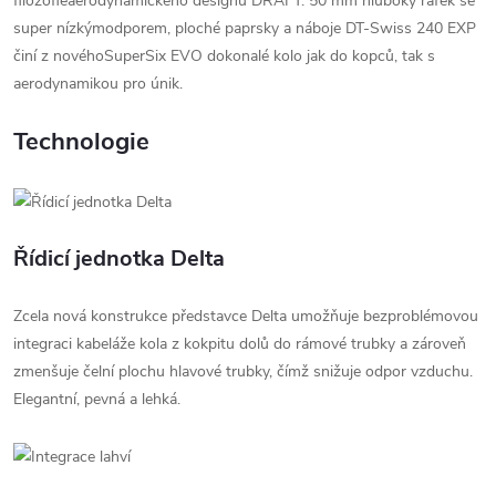
filozofieaerodynamického designu DRAFT. 50 mm hluboký ráfek se
super nízkýmodporem, ploché paprsky a náboje DT-Swiss 240 EXP
činí z novéhoSuperSix EVO dokonalé kolo jak do kopců, tak s
aerodynamikou pro únik.
Technologie
Řídicí jednotka Delta
Zcela nová konstrukce představce Delta umožňuje bezproblémovou
integraci kabeláže kola z kokpitu dolů do rámové trubky a zároveň
zmenšuje čelní plochu hlavové trubky, čímž snižuje odpor vzduchu.
Elegantní, pevná a lehká.