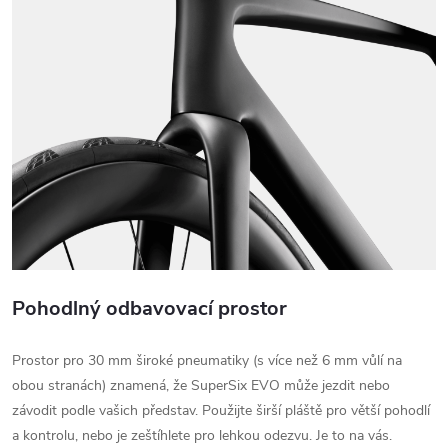
Pohodlný odbavovací prostor
Prostor pro 30 mm široké pneumatiky (s více než 6 mm vůlí na
obou stranách) znamená, že SuperSix EVO může jezdit nebo
závodit podle vašich představ. Použijte širší pláště pro větší pohodlí
a kontrolu, nebo je zeštíhlete pro lehkou odezvu. Je to na vás.