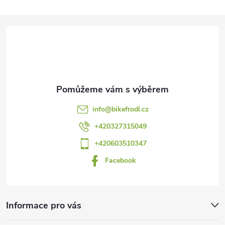
Z
á
p
a
info
@
bikefrodl.cz
t
+420327315049
+420603510347
í
Facebook
Informace pro vás