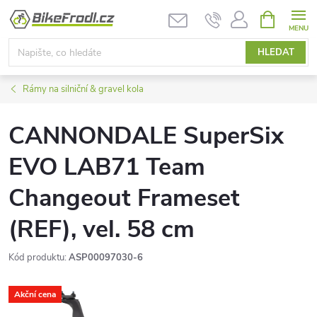
Přejít
NÁKUPNÍ
KOŠÍK
na
obsah
HLEDAT
Rámy na silniční & gravel kola
CANNONDALE SuperSix
EVO LAB71 Team
Changeout Frameset
(REF), vel. 58 cm
Kód produktu:
ASP00097030-6
Akční cena