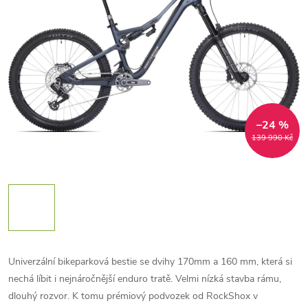
–24 %
139 990 Kč
Univerzální bikeparková bestie se dvihy 170mm a 160 mm, která si
nechá líbit i nejnáročnější enduro tratě. Velmi nízká stavba rámu,
dlouhý rozvor. K tomu prémiový podvozek od RockShox v