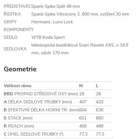
PŘEDSTAVEC
Spank Spike Split 48 mm
ŘIDÍTKA
Spank Spike Vibrocore, š. 800 mm, zvýšení 30 mm
GRIPY
Herrmans, Luna Lock
KOMPONENTY
SEDLO
WTB Koda Sport
teleskopická bezdrátová Sram Reverb AXS, o 34,9
SEDLOVKA
mm, zdvih 170 mm
Geometrie
Velikost rámu
M
L
BBD
PROPAD STŘEDOVÉ OSY (mm)
28
28
A
DÉLKA SEDLOVÉ TRUBKY (mm)
407
420
B
EFEKTIVNÍ DÉLKA HORNÍ TR. (mm)
604
636
S
STACK (mm)
651
660
R
REACH (mm)
458
488
C
ÚHEL SEDLOVÉ TRUBKY (°)
77,3
77,3