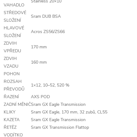
Stainless 20×10
VAHADLO
STŘEDOVÉ
Sram DUB BSA
SLOŽENÍ
HLAVOVÉ
Acros ZS56/ZS66
SLOŽENÍ
ZDVIH
170 mm
VPŘEDU
ZDVIH
160 mm
VZADU
POHON
ROZSAH
1×12, 10–52, 520 %
PŘEVODŮ
ŘAZENÍ
AXS POD
ZADNÍ MĚNIČ
Sram GX Eagle Transmission
KLIKY
Sram GX Eagle, 170 mm, 32 zubů, CL55
KAZETA
Sram GX Eagle Transmission
ŘETĚZ
Sram GX Transmission Flattop
VODÍTKO