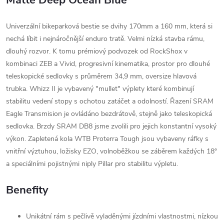
Matte Deep Ocean Blue
Univerzální bikeparková bestie se dvihy 170mm a 160 mm, která si
nechá líbit i nejnáročnější enduro tratě. Velmi nízká stavba rámu,
dlouhý rozvor. K tomu prémiový podvozek od RockShox v
kombinaci ZEB a Vivid, progresivní kinematika, prostor pro dlouhé
teleskopické sedlovky s průměrem 34,9 mm, oversize hlavová
trubka. Whizz II je vybavený "mullet" výplety které kombinují
stabilitu vedení stopy s ochotou zatáčet a odolností. Řazení SRAM
Eagle Transmision je ovládáno bezdrátově, stejně jako teleskopická
sedlovka. Brzdy SRAM DB8 jsme zvolili pro jejich konstantní vysoký
výkon. Zapletená kola WTB Proterra Tough jsou vybaveny ráfky s
vnitřní výztuhou, ložisky EZO, volnoběžkou se záběrem každých 18°
a speciálními pojistnými niply Pillar pro stabilitu výpletu.
Benefity
Unikátní rám s pečlivě vyladěnými jízdními vlastnostmi, nízkou