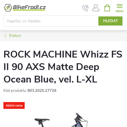
Přejít
NÁKUPNÍ
KOŠÍK
na
obsah
HLEDAT
Enduro
ROCK MACHINE Whizz FS
II 90 AXS Matte Deep
Ocean Blue, vel. L-XL
Kód produktu:
803.2025.27726
Akční cena