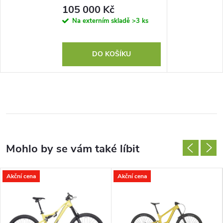
Blue, vel. S-M
105 000 Kč
Na externím skladě
>3 ks
DO KOŠÍKU
Akční cena
Akční cena