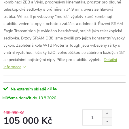
kombinaci ZEB a Vivid, progresivní kinematika, prostor pro dlouhé
teleskopické sedlovky s průměrem 34,9 mm, oversize hlavová
trubka. Whizz II je vybavený "mullet" výplety které kombinují
stabilitu vedení stopy s ochotou zatáčet a odolností. Řazení SRAM
Eagle Transmision je ovládáno bezdrátově, stejně jako teleskopická
sedlovka. Brzdy SRAM DB8 jsme zvolili pro jejich konstantní vysoký
výkon. Zapletená kola WTB Proterra Tough jsou vybaveny ráfky s
vnitřní výztuhou, ložisky EZO, volnoběžkou se záběrem každých 18°
a speciálními pojistnými niply Pillar pro stabilitu výpletu.
Detailní
informace
>3 ks
Na externím skladě
13.8.2026
139 990 Kč
105 000 Kč
Měrná