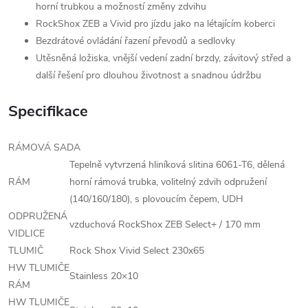
horní trubkou a možností změny zdvihu
RockShox ZEB a Vivid pro jízdu jako na létajícím koberci
Bezdrátové ovládání řazení převodů a sedlovky
Utěsněná ložiska, vnější vedení zadní brzdy, závitový střed a
další řešení pro dlouhou životnost a snadnou údržbu
Specifikace
RÁMOVÁ SADA
Tepelně vytvrzená hliníková slitina 6061-T6, dělená
RÁM
horní rámová trubka, volitelný zdvih odpružení
(140/160/180), s plovoucím čepem, UDH
ODPRUŽENÁ
vzduchová RockShox ZEB Select+ / 170 mm
VIDLICE
TLUMIČ
Rock Shox Vivid Select 230x65
HW TLUMIČE
Stainless 20×10
RÁM
HW TLUMIČE