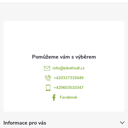
Z
á
p
a
t
info
@
bikefrodl.cz
í
+420327315049
+420603510347
Facebook
Informace pro vás