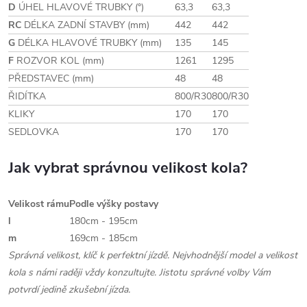
D
ÚHEL HLAVOVÉ TRUBKY (°)
63,3
63,3
RC
DÉLKA ZADNÍ STAVBY (mm)
442
442
G
DÉLKA HLAVOVÉ TRUBKY (mm)
135
145
F
ROZVOR KOL (mm)
1261
1295
PŘEDSTAVEC (mm)
48
48
ŘIDÍTKA
800/R30
800/R30
KLIKY
170
170
SEDLOVKA
170
170
Jak vybrat správnou velikost kola?
Velikost rámu
Podle výšky postavy
l
180cm - 195cm
m
169cm - 185cm
Správná velikost, klíč k perfektní jízdě. Nejvhodnější model a velikost
kola s námi raději vždy konzultujte. Jistotu správné volby Vám
potvrdí jedině zkušební jízda.